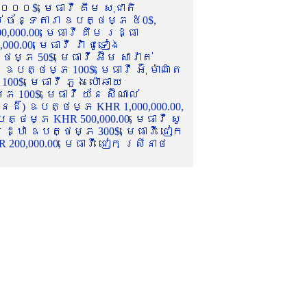
០០០$, មេធាវី គីម សុជាតិ
ល់ ច័ន្ទតារា ឧបត្ថម្ភ ៥0$,
,000.00, មេធាវី គឹម រដ្ធា
.00, មេធាវី វ៉ា ជូទៀង
្ភ 50$, មេធាវី អ៊ឹម សារ៉ាត់
ឧបត្ថម្ភ 100$, មេធាវី អ៊ុំ ម៉ាណិត
00$, មេធាវី ភួង ប៉ោឆាយ
100$, មេធាវី យ័ន ស៊ីណាល់
េនដ៏) ឧបត្ថម្ភ KHR 1,000,000.00,
ត្ថម្ភ KHR 500,000.00, មេធាវី សូ
 រដ្ឋា ឧបត្ថម្ភ 300$, មេធាវី ជៀក
00,000.00, មេធាវី ជៀក ស្រីនាថ