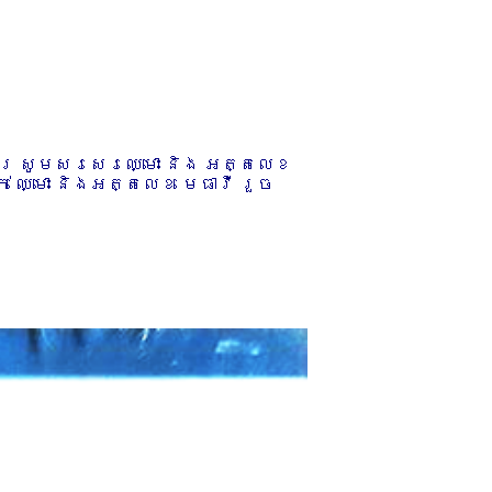
ការ សូមសរសេរឈ្មោះ និង អត្តលេខ
 ឈ្មោះ និងអត្តលេខ មេធាវី រួច