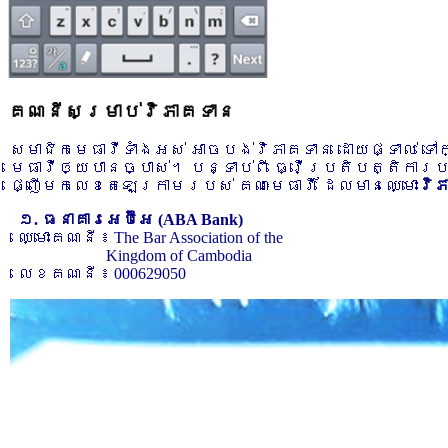
គណនីសម្រាប់វិភាគទាន
សមាជិកមេធាវីទាំងអស់ អាចបង់វិភាគទាន ដោយផ្ទាល់ ទ
មេធាវីឲ្យបានច្បាស់។ បន្ទាប់ពី ធ្វើប្រតិបត្តិការ
ផ្ញើមកលេខតេឡេក្រាមរបស់ គណៈមេធាវី ដែលមានឈ្មោះ
វិ
១. ធនាគារអេប៊ីអេ (ABA Bank)
ឈ្មោះគណនី ៖ The Bar Association of the
Kingdom of Cambodia
លេខគណនី ៖ 000629050