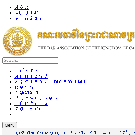
អ៊ីម៉ែល
របៀបប្រើ
ទំនាក់ទំនង
ទំព័រដើម
អំពីគណៈមេធាវី
សុន្ទរកថាប្រធានគណៈមេធាវី
សមាជិក
បណ្ណាល័យ
ជំនួយឧបត្ថម្ភ
ព្រឹត្តិបត្រ
វិចិត្រសាល
Menu
បញ្ជីរាយនាមសប្បុរសជនជាសមាជិកគណៈមេធាវី នៃព្