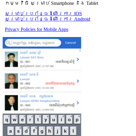
កម្មវិធី សម្រាប់ Smartphone និង Tablet
សម្រាប់​ប្រព័ន្ធដំណើរការ IOS
សម្រាប់​ប្រព័ន្ធដំណើរការ Android
Privacy Policies for Mobile Apps