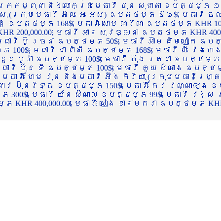
ចក្រកម្ពុជា និងលោកស្រីមេធាវី ថុន សុជាតា ឧបត្ថម្ភ ១
្ស (ក្រុមមេធាវី អិល អេ អេស) ឧបត្ថម្ភ ៥៦$, មេធាវី ច
ាដូ ឧបត្ថម្ភ 168$, មេធាវី សោម ណារីណា ឧបត្ថម្ភ KHR 100
R 200,000.00, មេធាវី អាន សុវឌ្ឍនា ឧបត្ថម្ភ KHR 400,000
ធាវី ប៊ូ រចនា ឧបត្ថម្ភ 50$, មេធាវី អ៊ាម គឹមហៀក ឧបត្ថម
00$, មេធាវី ជា ពិសី ឧបត្ថម្ភ 168$, មេធាវី លី វ៉េងហេង 
 នួន បូរ៉ា ឧបត្ថម្ភ 100$, មេធាវី អ៊ុង រតនា ឧបត្ថម្ភ 1
ាវី ប៊ុន ទី ឧបត្ថម្ភ 100$, មេធាវី គួយ សំណាង ឧបត្ថម្ភ 
ធាវី ហែម វុន និងមេធាវី អ៊ឹង កិរិយា (ក្រុមមេធាវីហ្គ្រ
ី ជាវ ប៊ុនរិទ្ធ ឧបត្ថម្ភ 150$, មេធាវី កែវ វណ្ណាឡុង ឧប
្ភ 300$, មេធាវី យ័ន ស៊ីណាល់ ឧបត្ថម្ភ 99$, មេធាវី វង្ស
 KHR 400,000.00, មេធាវី សៀង ខាន់មករា ឧបត្ថម្ភ KHR 2