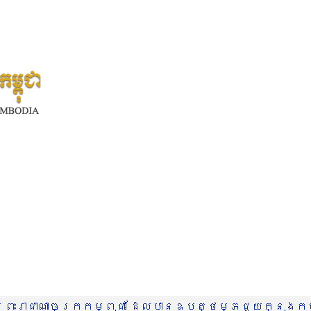
រះរាជាណាចក្រកម្ពុជា ដែលបានឧបត្ថម្ភជួយក្នុងកម