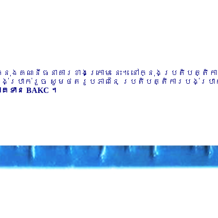
ៅក្នុងគណនីធនាគារខាងក្រោម នេះ។ នៅក្នុងប្រតិបត្តិ
បង់ប្រាក់រួច សូមថតរូបភាពនៃ ប្រតិបត្តិការបង់ប្រាក់
ភាគទាន BAKC ។