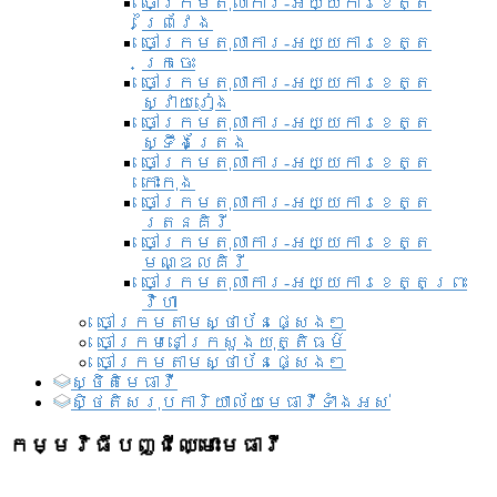
ចៅក្រមតុលាការ-អយ្យការខេត្ត
ព្រៃវែង
ចៅក្រមតុលាការ-អយ្យការខេត្ត
ក្រចេះ
ចៅក្រមតុលាការ-អយ្យការខេត្ត
ស្វាយរៀង
ចៅក្រមតុលាការ-អយ្យការខេត្ត
ស្ទឹងត្រែង
ចៅក្រមតុលាការ-អយ្យការខេត្ត
កោះកុង
ចៅក្រមតុលាការ-អយ្យការខេត្ត
រតនគិរី
ចៅក្រមតុលាការ-អយ្យការខេត្ត
មណ្ឌលគិរី
ចៅក្រមតុលាការ-អយ្យការខេត្តព្រះ
វិហា
ចៅក្រមតាមស្ថាប័នផ្សេងៗ
ចៅក្រមនៅក្រសួងយុត្តិធម៌
ចៅក្រមតាមស្ថាប័នផ្សេងៗ
ស្ថិតិមេធាវី
សិ្ថតិសរុបការិយាល័យមេធាវីទាំងអស់​
កម្មវិធីបញ្ជីឈ្មោះមេធាវី