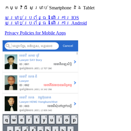
កម្មវិធី សម្រាប់ Smartphone និង Tablet
សម្រាប់​ប្រព័ន្ធដំណើរការ IOS
សម្រាប់​ប្រព័ន្ធដំណើរការ Android
Privacy Policies for Mobile Apps