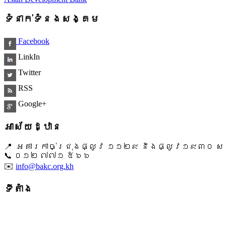
ទំនាក់ទំនងសង្គម
Facebook
LinkIn
Twitter
RSS
Google+
អាស័យដ្ឋាន
📍 អគារកាច់ជ្រុងផ្លូវ ១១២៩ និងផ្លូវ១៩៣០ សង្ក
📞 ​០១២ ៧៧១ ៥៦៦
✉️
info@bakc.org.kh
ទីតាំង