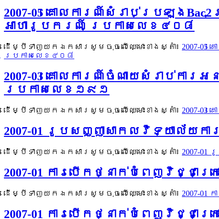
2007-05 គោលការណ៍សំរាប់ប្រឡងBa
អាហារូបករណ៍ ប្រកាសលេខ៤០៨
ដើម្បីទាញយកឯកសារសូមចុចលើឈ្មោះខាងស្តាំ៖
2007-05
ប្រកាសលេខ៤០៨
2007-03 គោលការណ៍ចំណាយសំរាប់ការ
ប្រកាសលេខ១៩១
ដើម្បីទាញយកឯកសារសូមចុចលើឈ្មោះខាងស្តាំ៖
2007-03
2007-01 រូបសញ្ញាសាកលវិទ្យាល័យ
ដើម្បីទាញយកឯកសារសូមចុចលើឈ្មោះខាងស្តាំ៖
2007-01
2007-01 ការបើកថ្នាក់បំពេញវិជ្ជាក
ដើម្បីទាញយកឯកសារសូមចុចលើឈ្មោះខាងស្តាំ៖
2007-01 
2007-01 ការបើកថ្នាក់បំពេញវិជ្ជា