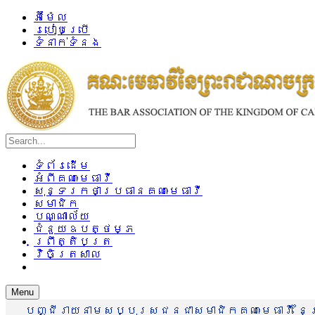
អ៊ីម៉ែល
របៀបប្រើ
ទំនាក់ទំនង
ទំព័រដើម
អំពីគណៈមេធាវី
សុន្ទរកថាប្រធានគណៈមេធាវី
សមាជិក
បណ្ណាល័យ
ជំនួយឧបត្ថម្ភ
ព្រឹត្តិបត្រ
វិចិត្រសាល
Menu
បញ្ជីរាយនាមសប្បុរសជនជាសមាជិកគណៈមេធាវី នៃព្