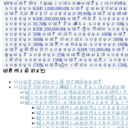
លោកមេធាវី សាំង វណ្ណៈ ប្រធានគណៈមេធាវីនៃព្រះរាជាណា
ឧបត្ថម្ភ KHR 1,000,000.00, មេធាវី ជួន សេដ្ឋសម្ផស
មេធាវី ប៉ុល ពិជេដ្ឋ ឧបត្ថម្ភ 99.99$, មេធាវី សត្យា ណ
ឧបត្ថម្ភ KHR 200,000.00, មេធាវី កាដា ជី ឧបត្ថម្ភ KH
ឧបត្ថម្ភ 30.70$, មេធាវី ខឹម ណាដែន ឧបត្ថម្ភ 50$, មេ
ឧបត្ថម្ភ KHR 200,000.00, មេធាវី ញឹម ពិសាល ឧបត្ថម្ភ 1
ឧបត្ថម្ភ 50$, មេធាវី ជា ភារ៉ា ឧបត្ថម្ភ 100$, មេធាវី
ឧបត្ថម្ភ 500$, មេធាវី ជា សុខចាន់ ឧបត្ថម្ភ 100$, មេធ
ឧបត្ថម្ភ 300$, មេធាវី កែ ឆដាផស្ស ឧបត្ថម្ភ 100$, មេ
មេធាវី សួគ៌ា លឹមដារា ឧបត្ថម្ភ KHR 741,000.00, មេធាវ
មូសេ្សន្នី ឧបត្ថម្ភ 25$, មេធាវី ញ៉ែម សេដ្ឋា ឧបត្ថម
ស្រីនាថ ឧបត្ថម្ភ 150$, មេធាវី គន្ធ សុធីរ ឧបត្ថម្ភ
ឧបត្ថម្ភ 150$, មេធាវី ជៀក ស្រីនាថ ឧបត្ថម្ភ 150$,
មាតិការសំខាន់ៗ
បញ្ជី​រាយ​នាមករណ៍ ការិយាល័យ​មេធាវី​
បញ្ជី​រាយ​នាមករណ៍​ចៅក្រម និងព្រះរាជអាជ្ញា
ចៅក្រមតុលាការ-មហាអយ្យការអមតុលាការកំ
ចៅក្រមតុលាការ-មហាអយ្យការអមសាលាឧទ្ធ
ចៅក្រមតុលាការ-មហាអយ្យការខេត្ត និង ក្
ចៅក្រមតុលាការ-អយ្យការក្រុងភ្នំពេ
ចៅក្រមតុលាការ-អយ្យការខេត្តកណ្តា
ចៅក្រមតុលាការ-អយ្យការខេត្តកំពង់
ចៅក្រមតុលាការ-អយ្យការខេត្តបាត់ដ