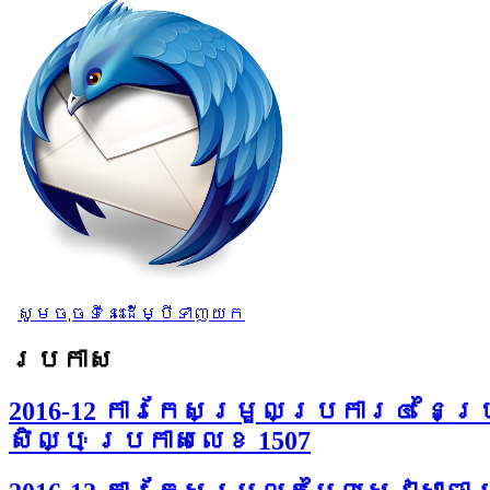
សូមចុចទីនេះដើម្បីទាញយក
ប្រកាស
2016-12 ការកែសម្រួលប្រការ៤ ន
សិល្បៈ ប្រកាសលេខ 1507