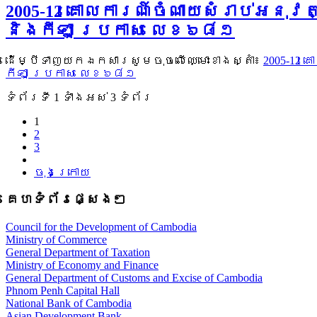
2005-12 គោលការណ៍ចំណាយសំរាប់អនុ
និងកីឡា ប្រកាស លេខ៦៨១
ដើម្បីទាញយកឯកសារសូមចុចលើឈ្មោះខាងស្តាំ៖
2005-12
កីឡា ប្រកាស លេខ៦៨១
ទំព័រ​ទី 1 ​ទាំងអស់ 3 ទំព័រ
1
2
3
ចុងក្រោយ
គេហទំព័រផ្សេងៗ
Council for the Development of Cambodia
Ministry of Commerce
General Department of Taxation
Ministry of Economy and Finance
General Department of Customs and Excise of Cambodia
Phnom Penh Capital Hall
National Bank of Cambodia
Asian Development Bank