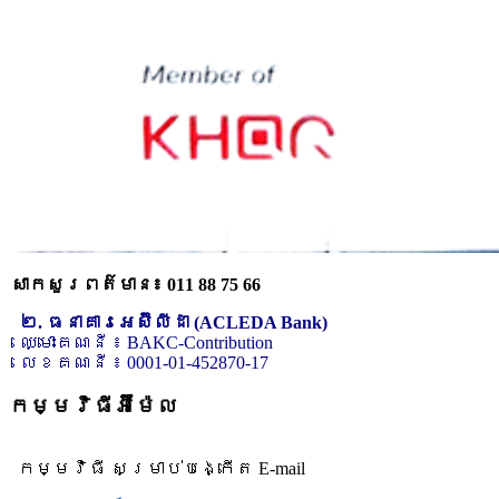
សាកសួរពត៌មាន៖ 011 88 75 66
២. ធនាគារអេស៊ីលីដា (ACLEDA Bank)
ឈ្មោះគណនី ៖ BAKC-Contribution
លេខគណនី ៖ 0001-01-452870-17
កម្មវិធីអ៊ីម៉ែល
កម្មវិធី សម្រាប់បង្កើត E-mail