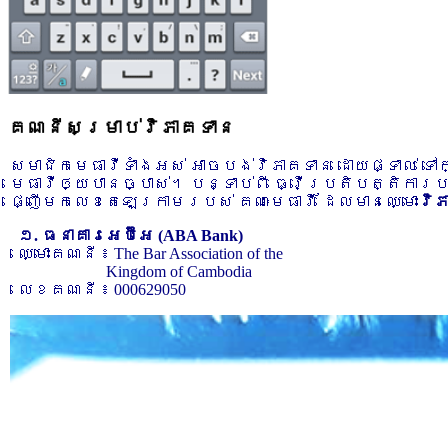
គណនីសម្រាប់វិភាគទាន
សមាជិកមេធាវីទាំងអស់ អាចបង់វិភាគទាន ដោយផ្ទាល់ ទ
មេធាវីឲ្យបានច្បាស់។ បន្ទាប់ពី ធ្វើប្រតិបត្តិការ
ផ្ញើមកលេខតេឡេក្រាមរបស់ គណៈមេធាវី ដែលមានឈ្មោះ
វិ
១. ធនាគារអេប៊ីអេ (ABA Bank)
ឈ្មោះគណនី ៖ The Bar Association of the
Kingdom of Cambodia
លេខគណនី ៖ 000629050