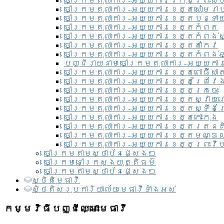
ចៅក្រមតុលាការ-អយ្យការ​ក្រុងព្រះសី
ចៅក្រមតុលាការ-អយ្យការខេត្តសៀមរា
ចៅក្រមតុលាការ-អយ្យការខេត្តបន្ទា
ចៅក្រមតុលាការ-អយ្យការខេត្តកំពត
ចៅក្រមតុលាការ-អយ្យការខេត្តកំពង់ស
ចៅក្រមតុលាការ-អយ្យការខេត្តតាកែវ
ចៅក្រមតុលាការ-អយ្យការខេត្តកំពង់ឆ្
បញ្ជីរាយនាមចៅក្រមតុលាការ-អយ្យការ
ចៅក្រមតុលាការ-អយ្យការខេត្តពោធិ៍សាត
ចៅក្រមតុលាការ-អយ្យការខេត្តព្រៃវែ
ចៅក្រមតុលាការ-អយ្យការខេត្តក្រចេះ
ចៅក្រមតុលាការ-អយ្យការខេត្តស្វាយ
ចៅក្រមតុលាការ-អយ្យការខេត្តស្ទឹងត
ចៅក្រមតុលាការ-អយ្យការខេត្តកោះកុង
ចៅក្រមតុលាការ-អយ្យការខេត្តរតនគ
ចៅក្រមតុលាការ-អយ្យការខេត្តមណ្ឌល
ចៅក្រមតុលាការ-អយ្យការខេត្តព្រះវិហ
ចៅក្រមតាមស្ថាប័នផ្សេងៗ
ចៅក្រមនៅក្រសួងយុត្តិធម៌
ចៅក្រមតាមស្ថាប័នផ្សេងៗ
ស្ថិតិមេធាវី
សិ្ថតិសរុបការិយាល័យមេធាវីទាំងអស់​
កម្មវិធីបញ្ជីឈ្មោះមេធាវី