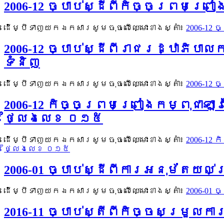
2006-12 ច្បាប់ស្ដីពីកិច្ចព្រមព្រ
ដើម្បីទាញយកឯកសារសូមចុចលើឈ្មោះខាងស្តាំ៖
2006-12 
2006-12 ច្បាប់ស្ដីពីរាជរដ្ឋាភិបា
ទំនិញ
ដើម្បីទាញយកឯកសារសូមចុចលើឈ្មោះខាងស្តាំ៖
2006-12 
2006-12 កិច្ចព្រមព្រៀងកម្ពុជាឡ
ថ្លៃងលេខ ០១៥
ដើម្បីទាញយកឯកសារសូមចុចលើឈ្មោះខាងស្តាំ៖
2006-12
ថ្លៃងលេខ ០១៥
2006-01 ច្បាប់ស្ដីពីការអនុម័តយល់ព
ដើម្បីទាញយកឯកសារសូមចុចលើឈ្មោះខាងស្តាំ៖
2006-01 
2016-11 ច្បាប់ស្តីពីកិច្ចសម្រួល