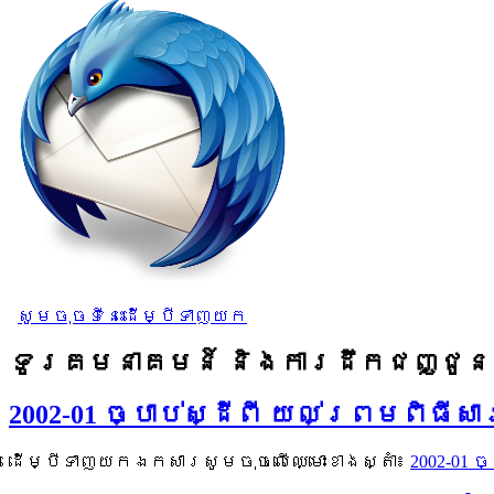
សូមចុចទីនេះដើម្បីទាញយក
ទូរគមនាគមន៍ និងការដឹកជញ្ជូន
2002-01 ច្បាប់ស្ដីពី យល់ព្រមពិធី
ដើម្បីទាញយកឯកសារសូមចុចលើឈ្មោះខាងស្តាំ៖
2002-01 