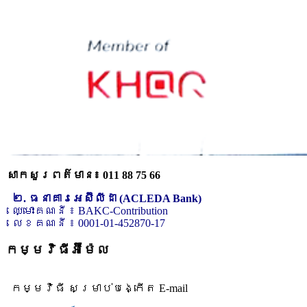
សាកសួរពត៌មាន៖ 011 88 75 66
២. ធនាគារអេស៊ីលីដា (ACLEDA Bank)
ឈ្មោះគណនី ៖ BAKC-Contribution
លេខគណនី ៖ 0001-01-452870-17
កម្មវិធីអ៊ីម៉ែល
កម្មវិធី សម្រាប់បង្កើត E-mail