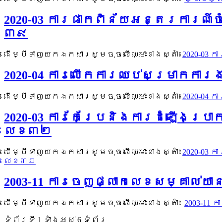
2020-03 ការផាកពិន័យអន្តរការណ៍ច
៣៩
ដើម្បីទាញយកឯកសារសូមចុចលើឈ្មោះខាងស្តាំ៖
2020-03 
2020-04 ការលើកការឈប់សម្រាកការ
ដើម្បីទាញយកឯកសារសូមចុចលើឈ្មោះខាងស្តាំ៖
2020-04 
2020-03 ការកែប្រែនិងការដំឡើងប្រ
លេខ៣២
ដើម្បីទាញយកឯកសារសូមចុចលើឈ្មោះខាងស្តាំ៖
2020-03 
លេខ៣២
2003-11 ការចេញផ្លាកលេខសម្គាល់យា
ដើម្បីទាញយកឯកសារសូមចុចលើឈ្មោះខាងស្តាំ៖
2003-11 
ទំព័រ​ទី 1 ​ទាំងអស់ 6 ទំព័រ