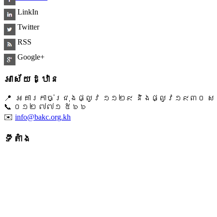
LinkIn
Twitter
RSS
Google+
អាស័យដ្ឋាន
📍 អគារកាច់ជ្រុងផ្លូវ ១១២៩ និងផ្លូវ១៩៣០ សង្ក
📞 ​០១២ ៧៧១ ៥៦៦
✉️
info@bakc.org.kh
ទីតាំង