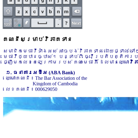
គណនីសម្រាប់វិភាគទាន
សមាជិកមេធាវីទាំងអស់ អាចបង់វិភាគទាន ដោយផ្ទាល់ ទ
មេធាវីឲ្យបានច្បាស់។ បន្ទាប់ពី ធ្វើប្រតិបត្តិការ
ផ្ញើមកលេខតេឡេក្រាមរបស់ គណៈមេធាវី ដែលមានឈ្មោះ
វិ
១. ធនាគារអេប៊ីអេ (ABA Bank)
ឈ្មោះគណនី ៖ The Bar Association of the
Kingdom of Cambodia
លេខគណនី ៖ 000629050