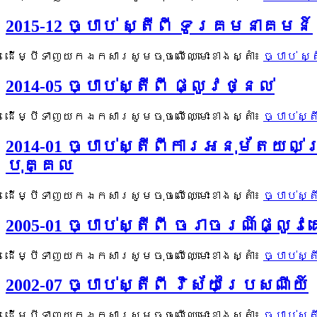
2015-12 ច្បាប់ ស្តីពី ទូរគមនាគមន៍
ដើម្បីទាញយកឯកសារសូមចុចលើឈ្មោះខាងស្តាំ៖
ច្បាប់ ស
2014-05 ច្បាប់ស្តីពី ផ្លូវថ្នល់
ដើម្បីទាញយកឯកសារសូមចុចលើឈ្មោះខាងស្តាំ៖
ច្បាប់ស្
2014-01 ច្បាប់ស្តីពីការអនុម័តយល់
បុគ្គល
ដើម្បីទាញយកឯកសារសូមចុចលើឈ្មោះខាងស្តាំ៖
ច្បាប់ស្
2005-01 ច្បាប់ស្តីពី ចរាចរណ៍ផ្លូវ
ដើម្បីទាញយកឯកសារសូមចុចលើឈ្មោះខាងស្តាំ៖
ច្បាប់ស្
2002-07 ច្បាប់ស្តីពី វិស័យប្រៃសណីយ៍
ដើម្បីទាញយកឯកសារសូមចុចលើឈ្មោះខាងស្តាំ៖
ច្បាប់ស្ត