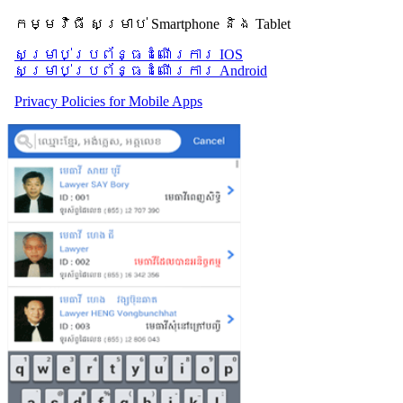
កម្មវិធី សម្រាប់ Smartphone និង Tablet
សម្រាប់​ប្រព័ន្ធដំណើរការ IOS
សម្រាប់​ប្រព័ន្ធដំណើរការ Android
Privacy Policies for Mobile Apps