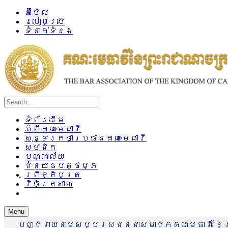
អ៊ីម៉ែល
របៀបប្រើ
ទំនាក់ទំនង
ទំព័រដើម
អំពីគណៈមេធាវី
សុន្ទរកថាប្រធានគណៈមេធាវី
សមាជិក
បណ្ណាល័យ
ជំនួយឧបត្ថម្ភ
ព្រឹត្តិបត្រ
វិចិត្រសាល
Menu
បញ្ជីរាយនាមសប្បុរសជនជាសមាជិកគណៈមេធាវី នៃព្