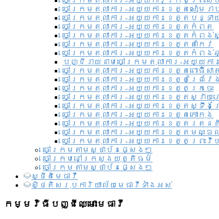
ចៅក្រមតុលាការ-អយ្យការ​ក្រុងព្រះសី
ចៅក្រមតុលាការ-អយ្យការខេត្តសៀមរា
ចៅក្រមតុលាការ-អយ្យការខេត្តបន្ទា
ចៅក្រមតុលាការ-អយ្យការខេត្តកំពត
ចៅក្រមតុលាការ-អយ្យការខេត្តកំពង់ស
ចៅក្រមតុលាការ-អយ្យការខេត្តតាកែវ
ចៅក្រមតុលាការ-អយ្យការខេត្តកំពង់ឆ្
បញ្ជីរាយនាមចៅក្រមតុលាការ-អយ្យការ
ចៅក្រមតុលាការ-អយ្យការខេត្តពោធិ៍សាត
ចៅក្រមតុលាការ-អយ្យការខេត្តព្រៃវែ
ចៅក្រមតុលាការ-អយ្យការខេត្តក្រចេះ
ចៅក្រមតុលាការ-អយ្យការខេត្តស្វាយ
ចៅក្រមតុលាការ-អយ្យការខេត្តស្ទឹងត
ចៅក្រមតុលាការ-អយ្យការខេត្តកោះកុង
ចៅក្រមតុលាការ-អយ្យការខេត្តរតនគ
ចៅក្រមតុលាការ-អយ្យការខេត្តមណ្ឌល
ចៅក្រមតុលាការ-អយ្យការខេត្តព្រះវិហ
ចៅក្រមតាមស្ថាប័នផ្សេងៗ
ចៅក្រមនៅក្រសួងយុត្តិធម៌
ចៅក្រមតាមស្ថាប័នផ្សេងៗ
ស្ថិតិមេធាវី
សិ្ថតិសរុបការិយាល័យមេធាវីទាំងអស់​
កម្មវិធីបញ្ជីឈ្មោះមេធាវី