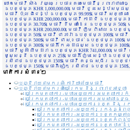
លោកមេធាវី សាំង វណ្ណៈ ប្រធានគណៈមេធាវីនៃព្រះរាជាណា
ឧបត្ថម្ភ KHR 1,000,000.00, មេធាវី ជួន សេដ្ឋសម្ផស
មេធាវី ប៉ុល ពិជេដ្ឋ ឧបត្ថម្ភ 99.99$, មេធាវី សត្យា ណ
ឧបត្ថម្ភ KHR 200,000.00, មេធាវី កាដា ជី ឧបត្ថម្ភ KH
ឧបត្ថម្ភ 30.70$, មេធាវី ខឹម ណាដែន ឧបត្ថម្ភ 50$, មេ
ឧបត្ថម្ភ KHR 200,000.00, មេធាវី ញឹម ពិសាល ឧបត្ថម្ភ 1
ឧបត្ថម្ភ 50$, មេធាវី ជា ភារ៉ា ឧបត្ថម្ភ 100$, មេធាវី
ឧបត្ថម្ភ 500$, មេធាវី ជា សុខចាន់ ឧបត្ថម្ភ 100$, មេធ
ឧបត្ថម្ភ 300$, មេធាវី កែ ឆដាផស្ស ឧបត្ថម្ភ 100$, មេ
មេធាវី សួគ៌ា លឹមដារា ឧបត្ថម្ភ KHR 741,000.00, មេធាវ
មូសេ្សន្នី ឧបត្ថម្ភ 25$, មេធាវី ញ៉ែម សេដ្ឋា ឧបត្ថម
ស្រីនាថ ឧបត្ថម្ភ 150$, មេធាវី គន្ធ សុធីរ ឧបត្ថម្ភ
ឧបត្ថម្ភ 150$, មេធាវី ជៀក ស្រីនាថ ឧបត្ថម្ភ 150$,
មាតិការសំខាន់ៗ
បញ្ជី​រាយ​នាមករណ៍ ការិយាល័យ​មេធាវី​
បញ្ជី​រាយ​នាមករណ៍​ចៅក្រម និងព្រះរាជអាជ្ញា
ចៅក្រមតុលាការ-មហាអយ្យការអមតុលាការកំ
ចៅក្រមតុលាការ-មហាអយ្យការអមសាលាឧទ្ធ
ចៅក្រមតុលាការ-មហាអយ្យការខេត្ត និង ក្
ចៅក្រមតុលាការ-អយ្យការក្រុងភ្នំពេ
ចៅក្រមតុលាការ-អយ្យការខេត្តកណ្តា
ចៅក្រមតុលាការ-អយ្យការខេត្តកំពង់
ចៅក្រមតុលាការ-អយ្យការខេត្តបាត់ដ