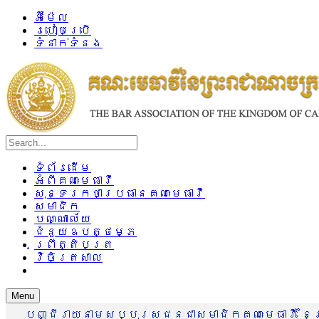
អ៊ីម៉ែល
របៀបប្រើ
ទំនាក់ទំនង
ទំព័រដើម
អំពីគណៈមេធាវី
សុន្ទរកថាប្រធានគណៈមេធាវី
សមាជិក
បណ្ណាល័យ
ជំនួយឧបត្ថម្ភ
ព្រឹត្តិបត្រ
វិចិត្រសាល
Menu
បញ្ជីរាយនាមសប្បុរសជនជាសមាជិកគណៈមេធាវី នៃព្