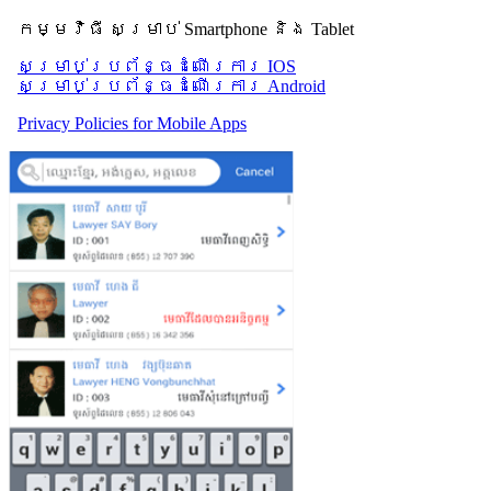
កម្មវិធី សម្រាប់ Smartphone និង Tablet
សម្រាប់​ប្រព័ន្ធដំណើរការ IOS
សម្រាប់​ប្រព័ន្ធដំណើរការ Android
Privacy Policies for Mobile Apps