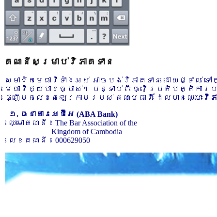
គណនីសម្រាប់វិភាគទាន
សមាជិកមេធាវីទាំងអស់ អាចបង់វិភាគទាន ដោយផ្ទាល់ ទ
មេធាវីឲ្យបានច្បាស់។ បន្ទាប់ពី ធ្វើប្រតិបត្តិការ
ផ្ញើមកលេខតេឡេក្រាមរបស់ គណៈមេធាវី ដែលមានឈ្មោះ
វិ
១. ធនាគារអេប៊ីអេ (ABA Bank)
ឈ្មោះគណនី ៖ The Bar Association of the
Kingdom of Cambodia
លេខគណនី ៖ 000629050