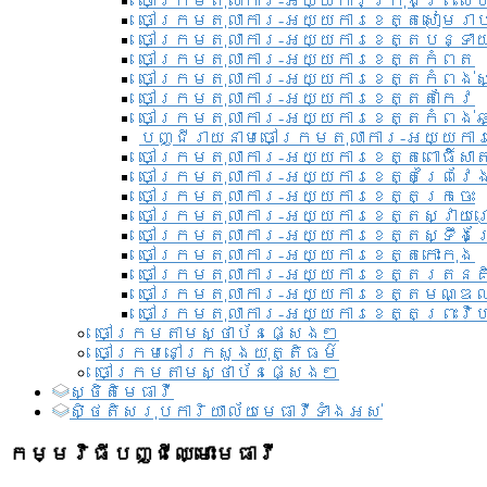
ចៅក្រមតុលាការ-អយ្យការ​ក្រុងព្រះសី
ចៅក្រមតុលាការ-អយ្យការខេត្តសៀមរា
ចៅក្រមតុលាការ-អយ្យការខេត្តបន្ទា
ចៅក្រមតុលាការ-អយ្យការខេត្តកំពត
ចៅក្រមតុលាការ-អយ្យការខេត្តកំពង់ស
ចៅក្រមតុលាការ-អយ្យការខេត្តតាកែវ
ចៅក្រមតុលាការ-អយ្យការខេត្តកំពង់ឆ្
បញ្ជីរាយនាមចៅក្រមតុលាការ-អយ្យការ
ចៅក្រមតុលាការ-អយ្យការខេត្តពោធិ៍សាត
ចៅក្រមតុលាការ-អយ្យការខេត្តព្រៃវែ
ចៅក្រមតុលាការ-អយ្យការខេត្តក្រចេះ
ចៅក្រមតុលាការ-អយ្យការខេត្តស្វាយ
ចៅក្រមតុលាការ-អយ្យការខេត្តស្ទឹងត
ចៅក្រមតុលាការ-អយ្យការខេត្តកោះកុង
ចៅក្រមតុលាការ-អយ្យការខេត្តរតនគ
ចៅក្រមតុលាការ-អយ្យការខេត្តមណ្ឌល
ចៅក្រមតុលាការ-អយ្យការខេត្តព្រះវិហ
ចៅក្រមតាមស្ថាប័នផ្សេងៗ
ចៅក្រមនៅក្រសួងយុត្តិធម៌
ចៅក្រមតាមស្ថាប័នផ្សេងៗ
ស្ថិតិមេធាវី
សិ្ថតិសរុបការិយាល័យមេធាវីទាំងអស់​
កម្មវិធីបញ្ជីឈ្មោះមេធាវី