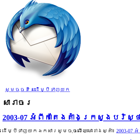
សូមចុចទីនេះដើម្បីទាញយក
សារាចរ
2003-07 អំពីកាតែងតាំងក្រសួងបរិស
ដើម្បីទាញយកឯកសារសូមចុចលើឈ្មោះខាងស្តាំ៖
2003-07 