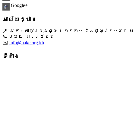
Google+
អាស័យដ្ឋាន
📍 អគារកាច់ជ្រុងផ្លូវ ១១២៩ និងផ្លូវ១៩៣០ សង្ក
📞 ​០១២ ៧៧១ ៥៦៦
✉️
info@bakc.org.kh
ទីតាំង