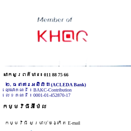
សាកសួរពត៌មាន៖ 011 88 75 66
២. ធនាគារអេស៊ីលីដា (ACLEDA Bank)
ឈ្មោះគណនី ៖ BAKC-Contribution
លេខគណនី ៖ 0001-01-452870-17
កម្មវិធីអ៊ីម៉ែល
កម្មវិធី សម្រាប់បង្កើត E-mail