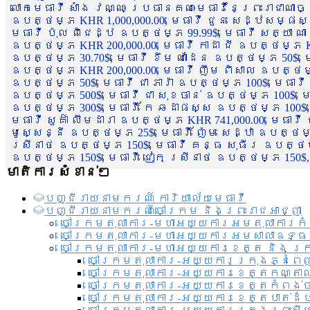
លោកមេធាវី សាំង វណ្ណៈ ប្រធានគណៈមេធាវីនៃព្រះរាជាណា
ឧបត្ថម្ភ KHR 1,000,000.00, មេធាវី ជួន សេដ្ឋសម្ផស
មេធាវី ប៉ុល ពិជេដ្ឋ ឧបត្ថម្ភ 99.99$, មេធាវី សត្យា ណ
ឧបត្ថម្ភ KHR 200,000.00, មេធាវី កាដា ជី ឧបត្ថម្ភ KH
ឧបត្ថម្ភ 30.70$, មេធាវី ខឹម ណាដែន ឧបត្ថម្ភ 50$, មេ
ឧបត្ថម្ភ KHR 200,000.00, មេធាវី ញឹម ពិសាល ឧបត្ថម្ភ 1
ឧបត្ថម្ភ 50$, មេធាវី ជា ភារ៉ា ឧបត្ថម្ភ 100$, មេធាវី
ឧបត្ថម្ភ 500$, មេធាវី ជា សុខចាន់ ឧបត្ថម្ភ 100$, មេធ
ឧបត្ថម្ភ 300$, មេធាវី កែ ឆដាផស្ស ឧបត្ថម្ភ 100$, មេ
មេធាវី សួគ៌ា លឹមដារា ឧបត្ថម្ភ KHR 741,000.00, មេធាវ
មូសេ្សន្នី ឧបត្ថម្ភ 25$, មេធាវី ញ៉ែម សេដ្ឋា ឧបត្ថម
ស្រីនាថ ឧបត្ថម្ភ 150$, មេធាវី គន្ធ សុធីរ ឧបត្ថម្ភ
ឧបត្ថម្ភ 150$, មេធាវី ជៀក ស្រីនាថ ឧបត្ថម្ភ 150$,
មាតិការសំខាន់ៗ
បញ្ជី​រាយ​នាមករណ៍ ការិយាល័យ​មេធាវី​
បញ្ជី​រាយ​នាមករណ៍​ចៅក្រម និងព្រះរាជអាជ្ញា
ចៅក្រមតុលាការ-មហាអយ្យការអមតុលាការកំ
ចៅក្រមតុលាការ-មហាអយ្យការអមសាលាឧទ្ធ
ចៅក្រមតុលាការ-មហាអយ្យការខេត្ត និង ក្
ចៅក្រមតុលាការ-អយ្យការក្រុងភ្នំពេ
ចៅក្រមតុលាការ-អយ្យការខេត្តកណ្តា
ចៅក្រមតុលាការ-អយ្យការខេត្តកំពង់
ចៅក្រមតុលាការ-អយ្យការខេត្តបាត់ដ