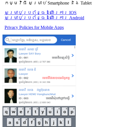
កម្មវិធី សម្រាប់ Smartphone និង Tablet
សម្រាប់​ប្រព័ន្ធដំណើរការ IOS
សម្រាប់​ប្រព័ន្ធដំណើរការ Android
Privacy Policies for Mobile Apps