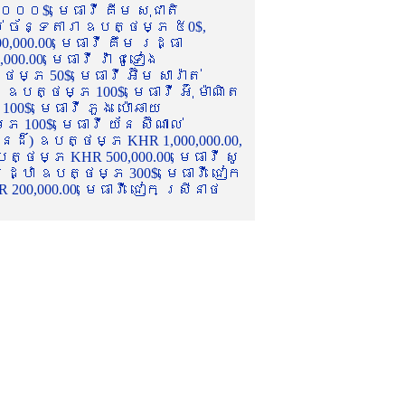
០០០$, មេធាវី គីម សុជាតិ
ល់ ច័ន្ទតារា ឧបត្ថម្ភ ៥0$,
,000.00, មេធាវី គឹម រដ្ធា
.00, មេធាវី វ៉ា ជូទៀង
្ភ 50$, មេធាវី អ៊ឹម សារ៉ាត់
ឧបត្ថម្ភ 100$, មេធាវី អ៊ុំ ម៉ាណិត
00$, មេធាវី ភួង ប៉ោឆាយ
100$, មេធាវី យ័ន ស៊ីណាល់
េនដ៏) ឧបត្ថម្ភ KHR 1,000,000.00,
ត្ថម្ភ KHR 500,000.00, មេធាវី សូ
 រដ្ឋា ឧបត្ថម្ភ 300$, មេធាវី ជៀក
00,000.00, មេធាវី ជៀក ស្រីនាថ