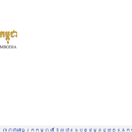
រះរាជាណាចក្រកម្ពុជា ដែលបានឧបត្ថម្ភជួយក្នុងកម