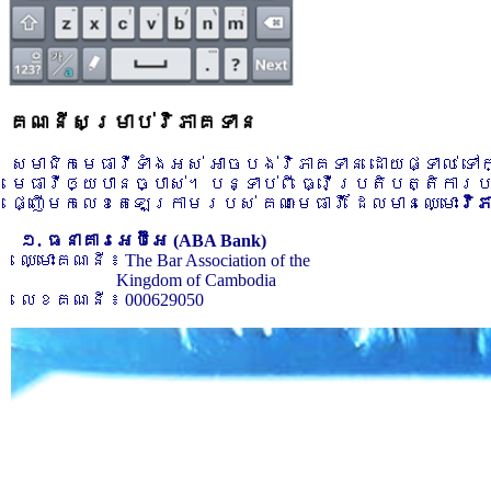
គណនីសម្រាប់វិភាគទាន
សមាជិកមេធាវីទាំងអស់ អាចបង់វិភាគទាន ដោយផ្ទាល់ ទ
មេធាវីឲ្យបានច្បាស់។ បន្ទាប់ពី ធ្វើប្រតិបត្តិការ
ផ្ញើមកលេខតេឡេក្រាមរបស់ គណៈមេធាវី ដែលមានឈ្មោះ
វិ
១. ធនាគារអេប៊ីអេ (ABA Bank)
ឈ្មោះគណនី ៖ The Bar Association of the
Kingdom of Cambodia
លេខគណនី ៖ 000629050