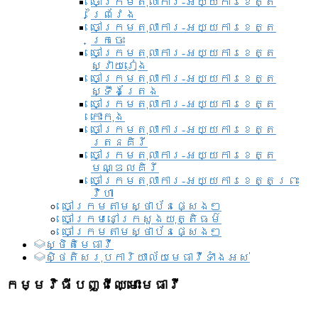
ចៅក្រមតុលាការ-អយ្យការខេត្ត
ព្រៃវែង
ចៅក្រមតុលាការ-អយ្យការខេត្ត
ក្រចេះ
ចៅក្រមតុលាការ-អយ្យការខេត្ត
ស្វាយរៀង
ចៅក្រមតុលាការ-អយ្យការខេត្ត
ស្ទឹងត្រែង
ចៅក្រមតុលាការ-អយ្យការខេត្ត
កោះកុង
ចៅក្រមតុលាការ-អយ្យការខេត្ត
រតនគិរី
ចៅក្រមតុលាការ-អយ្យការខេត្ត
មណ្ឌលគិរី
ចៅក្រមតុលាការ-អយ្យការខេត្តព្រះ
វិហា
ចៅក្រមតាមស្ថាប័នផ្សេងៗ
ចៅក្រមនៅក្រសួងយុត្តិធម៌
ចៅក្រមតាមស្ថាប័នផ្សេងៗ
ស្ថិតិមេធាវី
សិ្ថតិសរុបការិយាល័យមេធាវីទាំងអស់​
កម្មវិធីបញ្ជីឈ្មោះមេធាវី