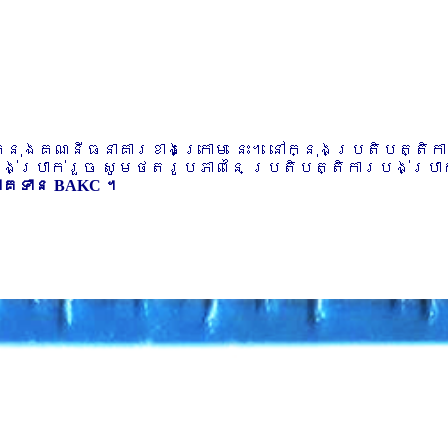
ៅក្នុងគណនីធនាគារខាងក្រោម នេះ។ នៅក្នុងប្រតិបត្តិ
បង់ប្រាក់រួច សូមថតរូបភាពនៃ ប្រតិបត្តិការបង់ប្រាក់
ភាគទាន BAKC ។