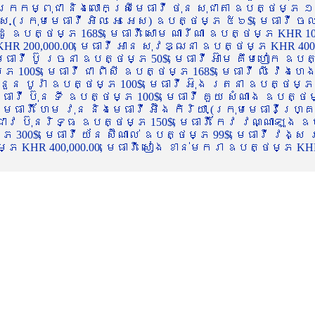
ចក្រកម្ពុជា និងលោកស្រីមេធាវី ថុន សុជាតា ឧបត្ថម្ភ ១
្ស (ក្រុមមេធាវី អិល អេ អេស) ឧបត្ថម្ភ ៥៦$, មេធាវី ច
ាដូ ឧបត្ថម្ភ 168$, មេធាវី សោម ណារីណា ឧបត្ថម្ភ KHR 100
R 200,000.00, មេធាវី អាន សុវឌ្ឍនា ឧបត្ថម្ភ KHR 400,000
ធាវី ប៊ូ រចនា ឧបត្ថម្ភ 50$, មេធាវី អ៊ាម គឹមហៀក ឧបត្ថម
00$, មេធាវី ជា ពិសី ឧបត្ថម្ភ 168$, មេធាវី លី វ៉េងហេង 
 នួន បូរ៉ា ឧបត្ថម្ភ 100$, មេធាវី អ៊ុង រតនា ឧបត្ថម្ភ 1
ាវី ប៊ុន ទី ឧបត្ថម្ភ 100$, មេធាវី គួយ សំណាង ឧបត្ថម្ភ 
ធាវី ហែម វុន និងមេធាវី អ៊ឹង កិរិយា (ក្រុមមេធាវីហ្គ្រ
ី ជាវ ប៊ុនរិទ្ធ ឧបត្ថម្ភ 150$, មេធាវី កែវ វណ្ណាឡុង ឧប
្ភ 300$, មេធាវី យ័ន ស៊ីណាល់ ឧបត្ថម្ភ 99$, មេធាវី វង្ស
 KHR 400,000.00, មេធាវី សៀង ខាន់មករា ឧបត្ថម្ភ KHR 2