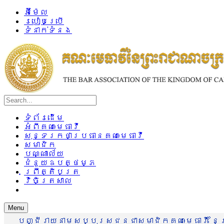
អ៊ីម៉ែល
របៀបប្រើ
ទំនាក់ទំនង
ទំព័រដើម
អំពីគណៈមេធាវី
សុន្ទរកថាប្រធានគណៈមេធាវី
សមាជិក
បណ្ណាល័យ
ជំនួយឧបត្ថម្ភ
ព្រឹត្តិបត្រ
វិចិត្រសាល
Menu
បញ្ជីរាយនាមសប្បុរសជនជាសមាជិកគណៈមេធាវី នៃព្