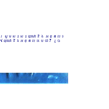
ការ សូមសរសេរឈ្មោះ និង អត្តលេខ
 ឈ្មោះ និងអត្តលេខ មេធាវី រួច