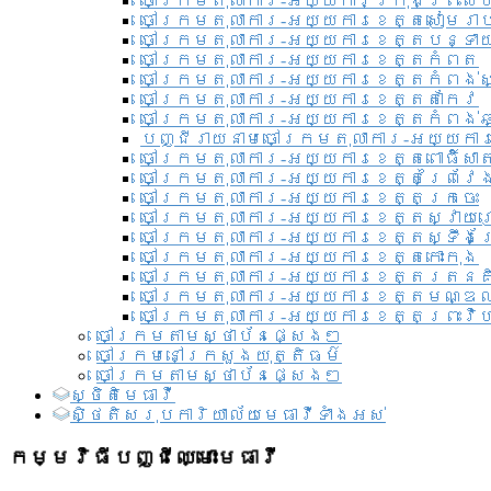
ចៅក្រមតុលាការ-អយ្យការ​ក្រុងព្រះសី
ចៅក្រមតុលាការ-អយ្យការខេត្តសៀមរា
ចៅក្រមតុលាការ-អយ្យការខេត្តបន្ទា
ចៅក្រមតុលាការ-អយ្យការខេត្តកំពត
ចៅក្រមតុលាការ-អយ្យការខេត្តកំពង់ស
ចៅក្រមតុលាការ-អយ្យការខេត្តតាកែវ
ចៅក្រមតុលាការ-អយ្យការខេត្តកំពង់ឆ្
បញ្ជីរាយនាមចៅក្រមតុលាការ-អយ្យការ
ចៅក្រមតុលាការ-អយ្យការខេត្តពោធិ៍សាត
ចៅក្រមតុលាការ-អយ្យការខេត្តព្រៃវែ
ចៅក្រមតុលាការ-អយ្យការខេត្តក្រចេះ
ចៅក្រមតុលាការ-អយ្យការខេត្តស្វាយ
ចៅក្រមតុលាការ-អយ្យការខេត្តស្ទឹងត
ចៅក្រមតុលាការ-អយ្យការខេត្តកោះកុង
ចៅក្រមតុលាការ-អយ្យការខេត្តរតនគ
ចៅក្រមតុលាការ-អយ្យការខេត្តមណ្ឌល
ចៅក្រមតុលាការ-អយ្យការខេត្តព្រះវិហ
ចៅក្រមតាមស្ថាប័នផ្សេងៗ
ចៅក្រមនៅក្រសួងយុត្តិធម៌
ចៅក្រមតាមស្ថាប័នផ្សេងៗ
ស្ថិតិមេធាវី
សិ្ថតិសរុបការិយាល័យមេធាវីទាំងអស់​
កម្មវិធីបញ្ជីឈ្មោះមេធាវី