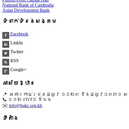
National Bank of Cambodia
Asian Development Bank
ទំនាក់ទំនងសង្គម
Facebook
LinkIn
Twitter
RSS
Google+
អាស័យដ្ឋាន
📍 អគារកាច់ជ្រុងផ្លូវ ១១២៩ និងផ្លូវ១៩៣០ សង្ក
📞 ​០១២ ៧៧១ ៥៦៦
✉️
info@bakc.org.kh
ទីតាំង