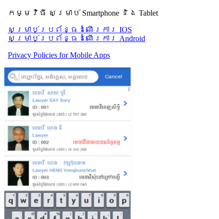
កម្មវិធី សម្រាប់ Smartphone និង Tablet
សម្រាប់​ប្រព័ន្ធដំណើរការ IOS
សម្រាប់​ប្រព័ន្ធដំណើរការ Android
Privacy Policies for Mobile Apps