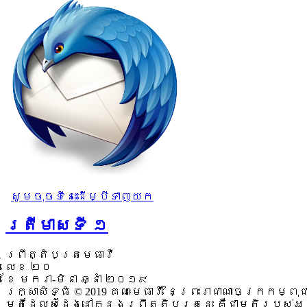
សូមចុចទីនេះដើម្បីទាញយក
ត្រីមាសទី ១
ព្រឹត្តិបត្រមេធាវី
លេខ ២០
ខែ មករា-មិនា ឆ្នាំ ២០១៩
រក្សាសិទ្ធិ © 2019 គណៈមេធាវី នៃព្រះរាជាណាចក្រកម្ពុជ
មតិដែលសំដែងនៅក្នុងព្រឹត្តិបត្រនេះ គឺជាមតិរបស់អ