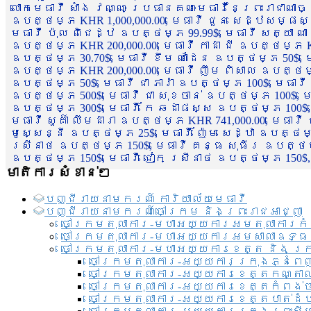
លោកមេធាវី សាំង វណ្ណៈ ប្រធានគណៈមេធាវីនៃព្រះរាជាណា
ឧបត្ថម្ភ KHR 1,000,000.00, មេធាវី ជួន សេដ្ឋសម្ផស
មេធាវី ប៉ុល ពិជេដ្ឋ ឧបត្ថម្ភ 99.99$, មេធាវី សត្យា ណ
ឧបត្ថម្ភ KHR 200,000.00, មេធាវី កាដា ជី ឧបត្ថម្ភ KH
ឧបត្ថម្ភ 30.70$, មេធាវី ខឹម ណាដែន ឧបត្ថម្ភ 50$, មេ
ឧបត្ថម្ភ KHR 200,000.00, មេធាវី ញឹម ពិសាល ឧបត្ថម្ភ 1
ឧបត្ថម្ភ 50$, មេធាវី ជា ភារ៉ា ឧបត្ថម្ភ 100$, មេធាវី
ឧបត្ថម្ភ 500$, មេធាវី ជា សុខចាន់ ឧបត្ថម្ភ 100$, មេធ
ឧបត្ថម្ភ 300$, មេធាវី កែ ឆដាផស្ស ឧបត្ថម្ភ 100$, មេ
មេធាវី សួគ៌ា លឹមដារា ឧបត្ថម្ភ KHR 741,000.00, មេធាវ
មូសេ្សន្នី ឧបត្ថម្ភ 25$, មេធាវី ញ៉ែម សេដ្ឋា ឧបត្ថម
ស្រីនាថ ឧបត្ថម្ភ 150$, មេធាវី គន្ធ សុធីរ ឧបត្ថម្ភ
ឧបត្ថម្ភ 150$, មេធាវី ជៀក ស្រីនាថ ឧបត្ថម្ភ 150$,
មាតិការសំខាន់ៗ
បញ្ជី​រាយ​នាមករណ៍ ការិយាល័យ​មេធាវី​
បញ្ជី​រាយ​នាមករណ៍​ចៅក្រម និងព្រះរាជអាជ្ញា
ចៅក្រមតុលាការ-មហាអយ្យការអមតុលាការកំ
ចៅក្រមតុលាការ-មហាអយ្យការអមសាលាឧទ្ធ
ចៅក្រមតុលាការ-មហាអយ្យការខេត្ត និង ក្
ចៅក្រមតុលាការ-អយ្យការក្រុងភ្នំពេ
ចៅក្រមតុលាការ-អយ្យការខេត្តកណ្តា
ចៅក្រមតុលាការ-អយ្យការខេត្តកំពង់
ចៅក្រមតុលាការ-អយ្យការខេត្តបាត់ដ