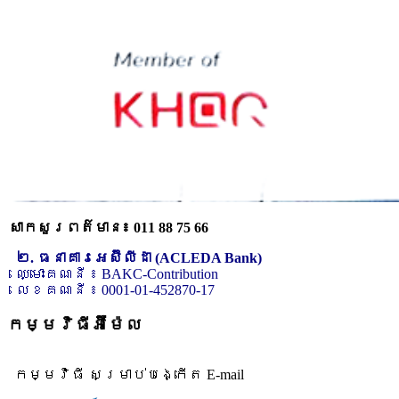
សាកសួរពត៌មាន៖ 011 88 75 66
២. ធនាគារអេស៊ីលីដា (ACLEDA Bank)
ឈ្មោះគណនី ៖ BAKC-Contribution
លេខគណនី ៖ 0001-01-452870-17
កម្មវិធីអ៊ីម៉ែល
កម្មវិធី សម្រាប់បង្កើត E-mail