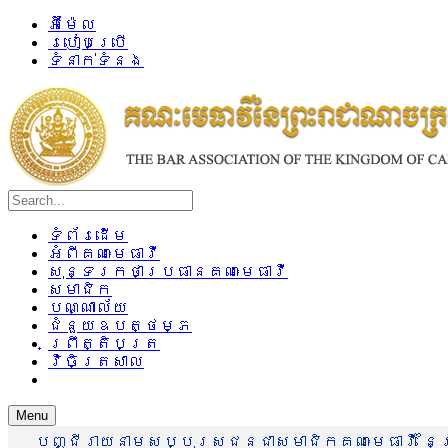
អ៊ីម៉ែល
របៀបប្រើ
ទំនាក់ទំនង
ទំព័រដើម
អំពីគណៈមេធាវី
សុន្ទរកថាប្រធានគណៈមេធាវី
សមាជិក
បណ្ណាល័យ
ជំនួយឧបត្ថម្ភ
ព្រឹត្តិបត្រ
វិចិត្រសាល
Menu
បញ្ជីរាយនាមសប្បុរសជនជាសមាជិកគណៈមេធាវី នៃព្