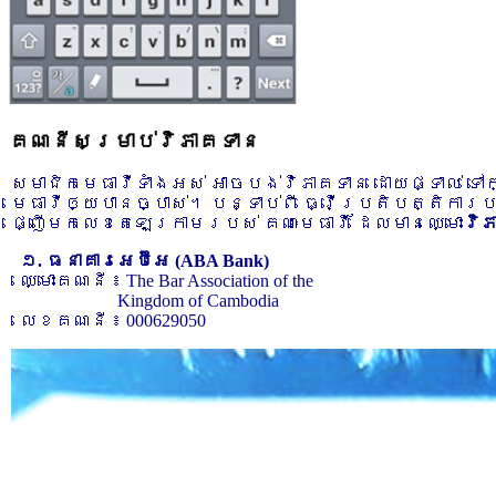
គណនីសម្រាប់វិភាគទាន
សមាជិកមេធាវីទាំងអស់ អាចបង់វិភាគទាន ដោយផ្ទាល់ ទ
មេធាវីឲ្យបានច្បាស់។ បន្ទាប់ពី ធ្វើប្រតិបត្តិការ
ផ្ញើមកលេខតេឡេក្រាមរបស់ គណៈមេធាវី ដែលមានឈ្មោះ
វិ
១. ធនាគារអេប៊ីអេ (ABA Bank)
ឈ្មោះគណនី ៖ The Bar Association of the
Kingdom of Cambodia
លេខគណនី ៖ 000629050