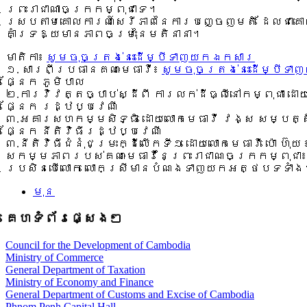
ព្រះរាជាណាចក្រកម្ពុជាទេ។
ស្រប​តាមគោលការណ៍សេរីភាពនៃការបញ្ចេញមតិ ដែលជាគោល
គាំទ្រឱ្យមានភាពចម្រុះនៃមតិនានា។
មាតិកា៖
សូមចុចត្រង់នេះដើម្បីទាញយកឯកសារ
១. សារពីប្រធានគណៈមេធាវី៖
សូមចុចត្រង់នេះដើម្បី
ផ្នែក ភូមិបាល
២.ការវិវត្តច្បាប់ស្ដីពី ការលក់ដីធ្លីនៅកម្ពុជា ដ
ផ្នែក រដ្ឋប្បវេណី
៣.អគារសហកម្មសិទ្ធិ ដោយលោកមេធាវី វង្ស សម្បត្ត
ផ្នែក នីតិវិធីរដ្ឋប្បវេណី
៣.នីតិវិធីជំនុំជម្រះក្ដីលើកទី១ ដោយលោកមេធាវី ប៉ោ ហ៊ុយ 
សកម្មភាពរបស់គណៈមេធាវីនៃព្រះរាជាណចក្រកម្ពុជា
ប្រសិនបើលោក លោកស្រីមានបំណងទាញយកអត្ថបទទាំងមូ
មុន
គេហទំព័រផ្សេងៗ
Council for the Development of Cambodia
Ministry of Commerce
General Department of Taxation
Ministry of Economy and Finance
General Department of Customs and Excise of Cambodia
Phnom Penh Capital Hall