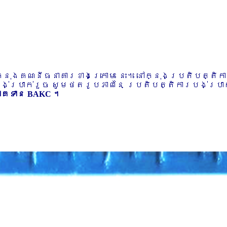
ៅក្នុងគណនីធនាគារខាងក្រោម នេះ។ នៅក្នុងប្រតិបត្តិ
បង់ប្រាក់រួច សូមថតរូបភាពនៃ ប្រតិបត្តិការបង់ប្រាក់
ភាគទាន BAKC ។