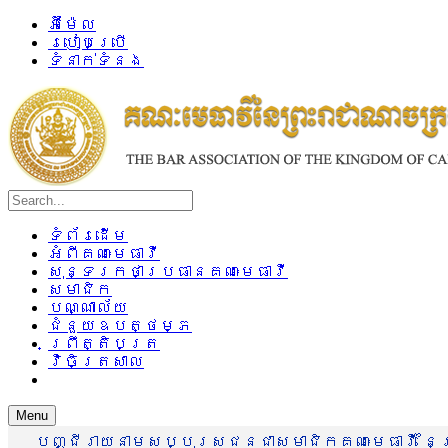
អ៊ីម៉ែល
របៀបប្រើ
ទំនាក់ទំនង
ទំព័រដើម
អំពីគណៈមេធាវី
សុន្ទរកថាប្រធានគណៈមេធាវី
សមាជិក
បណ្ណាល័យ
ជំនួយឧបត្ថម្ភ
ព្រឹត្តិបត្រ
វិចិត្រសាល
Menu
បញ្ជីរាយនាមសប្បុរសជនជាសមាជិកគណៈមេធាវី នៃព្