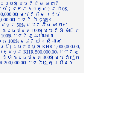
០០០$, មេធាវី គីម សុជាតិ
ល់ ច័ន្ទតារា ឧបត្ថម្ភ ៥0$,
,000.00, មេធាវី គឹម រដ្ធា
.00, មេធាវី វ៉ា ជូទៀង
្ភ 50$, មេធាវី អ៊ឹម សារ៉ាត់
ឧបត្ថម្ភ 100$, មេធាវី អ៊ុំ ម៉ាណិត
00$, មេធាវី ភួង ប៉ោឆាយ
100$, មេធាវី យ័ន ស៊ីណាល់
េនដ៏) ឧបត្ថម្ភ KHR 1,000,000.00,
ត្ថម្ភ KHR 500,000.00, មេធាវី សូ
 រដ្ឋា ឧបត្ថម្ភ 300$, មេធាវី ជៀក
00,000.00, មេធាវី ជៀក ស្រីនាថ