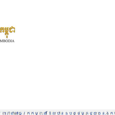
រះរាជាណាចក្រកម្ពុជា ដែលបានឧបត្ថម្ភជួយក្នុងកម