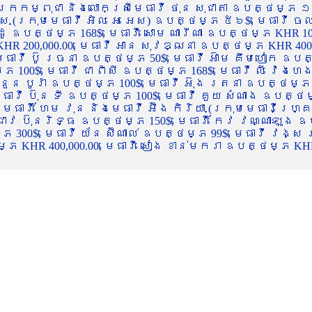
ចក្រកម្ពុជា និងលោកស្រីមេធាវី ថុន សុជាតា ឧបត្ថម្ភ ១
្ស (ក្រុមមេធាវី អិល អេ អេស) ឧបត្ថម្ភ ៥៦$, មេធាវី ច
ាដូ ឧបត្ថម្ភ 168$, មេធាវី សោម ណារីណា ឧបត្ថម្ភ KHR 100
R 200,000.00, មេធាវី អាន សុវឌ្ឍនា ឧបត្ថម្ភ KHR 400,000
ធាវី ប៊ូ រចនា ឧបត្ថម្ភ 50$, មេធាវី អ៊ាម គឹមហៀក ឧបត្ថម
00$, មេធាវី ជា ពិសី ឧបត្ថម្ភ 168$, មេធាវី លី វ៉េងហេង 
 នួន បូរ៉ា ឧបត្ថម្ភ 100$, មេធាវី អ៊ុង រតនា ឧបត្ថម្ភ 1
ាវី ប៊ុន ទី ឧបត្ថម្ភ 100$, មេធាវី គួយ សំណាង ឧបត្ថម្ភ 
ធាវី ហែម វុន និងមេធាវី អ៊ឹង កិរិយា (ក្រុមមេធាវីហ្គ្រ
ី ជាវ ប៊ុនរិទ្ធ ឧបត្ថម្ភ 150$, មេធាវី កែវ វណ្ណាឡុង ឧប
្ភ 300$, មេធាវី យ័ន ស៊ីណាល់ ឧបត្ថម្ភ 99$, មេធាវី វង្ស
 KHR 400,000.00, មេធាវី សៀង ខាន់មករា ឧបត្ថម្ភ KHR 2