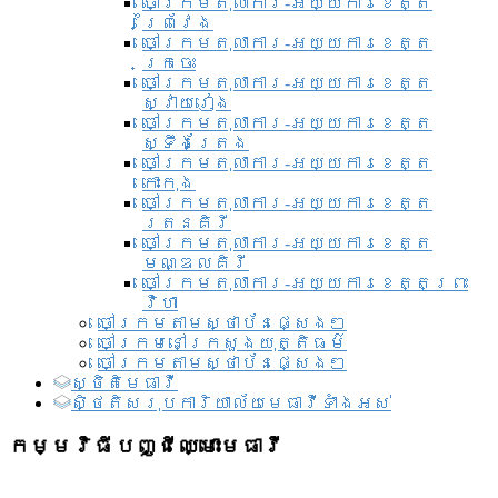
ចៅក្រមតុលាការ-អយ្យការខេត្ត
ព្រៃវែង
ចៅក្រមតុលាការ-អយ្យការខេត្ត
ក្រចេះ
ចៅក្រមតុលាការ-អយ្យការខេត្ត
ស្វាយរៀង
ចៅក្រមតុលាការ-អយ្យការខេត្ត
ស្ទឹងត្រែង
ចៅក្រមតុលាការ-អយ្យការខេត្ត
កោះកុង
ចៅក្រមតុលាការ-អយ្យការខេត្ត
រតនគិរី
ចៅក្រមតុលាការ-អយ្យការខេត្ត
មណ្ឌលគិរី
ចៅក្រមតុលាការ-អយ្យការខេត្តព្រះ
វិហា
ចៅក្រមតាមស្ថាប័នផ្សេងៗ
ចៅក្រមនៅក្រសួងយុត្តិធម៌
ចៅក្រមតាមស្ថាប័នផ្សេងៗ
ស្ថិតិមេធាវី
សិ្ថតិសរុបការិយាល័យមេធាវីទាំងអស់​
កម្មវិធីបញ្ជីឈ្មោះមេធាវី