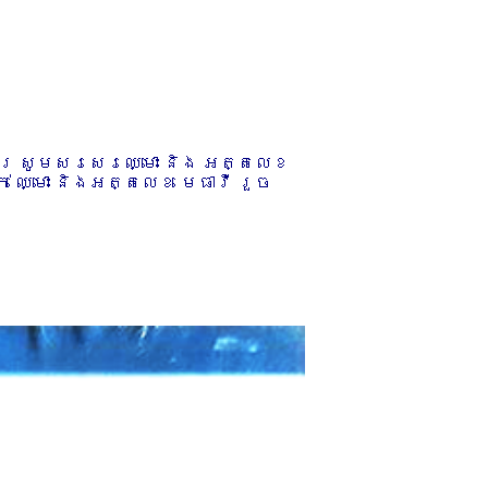
ការ សូមសរសេរឈ្មោះ និង អត្តលេខ
 ឈ្មោះ និងអត្តលេខ មេធាវី រួច