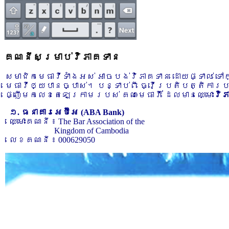
គណនីសម្រាប់វិភាគទាន
សមាជិកមេធាវីទាំងអស់ អាចបង់វិភាគទាន ដោយផ្ទាល់ ទ
មេធាវីឲ្យបានច្បាស់។ បន្ទាប់ពី ធ្វើប្រតិបត្តិការ
ផ្ញើមកលេខតេឡេក្រាមរបស់ គណៈមេធាវី ដែលមានឈ្មោះ
វិ
១. ធនាគារអេប៊ីអេ (ABA Bank)
ឈ្មោះគណនី ៖ The Bar Association of the
Kingdom of Cambodia
លេខគណនី ៖ 000629050