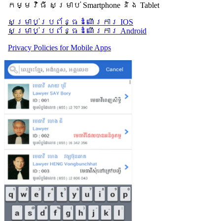
កម្មវិធី សម្រាប់ Smartphone និង Tablet
សម្រាប់​ប្រព័ន្ធដំណើរការ IOS
សម្រាប់​ប្រព័ន្ធដំណើរការ Android
Privacy Policies for Mobile Apps