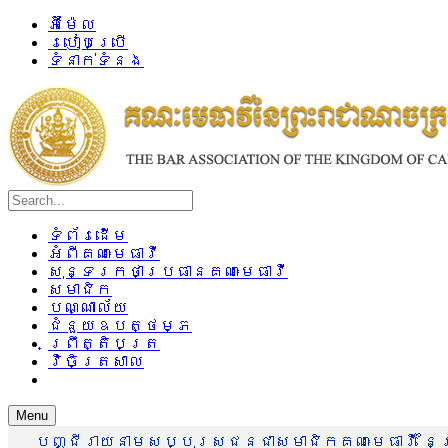
អ៊ីម៉ែល
របៀបប្រើ
ទំនាក់ទំនង
ទំព័រដើម
អំពីគណៈមេធាវី
សុន្ទរកថាប្រធានគណៈមេធាវី
សមាជិក
បណ្ណាល័យ
ជំនួយឧបត្ថម្ភ
ព្រឹត្តិបត្រ
វិចិត្រសាល
Menu
បញ្ជីរាយនាមសប្បុរសជនជាសមាជិកគណៈមេធាវី នៃព្