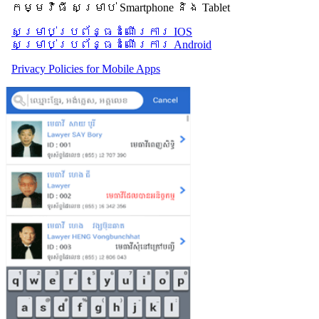
កម្មវិធី សម្រាប់ Smartphone និង Tablet
សម្រាប់​ប្រព័ន្ធដំណើរការ IOS
សម្រាប់​ប្រព័ន្ធដំណើរការ Android
Privacy Policies for Mobile Apps