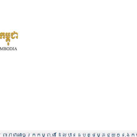
រះរាជាណាចក្រកម្ពុជា ដែលបានឧបត្ថម្ភជួយក្នុងកម