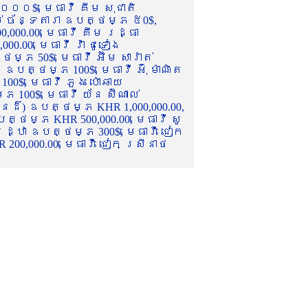
០០០$, មេធាវី គីម សុជាតិ
ល់ ច័ន្ទតារា ឧបត្ថម្ភ ៥0$,
,000.00, មេធាវី គឹម រដ្ធា
.00, មេធាវី វ៉ា ជូទៀង
្ភ 50$, មេធាវី អ៊ឹម សារ៉ាត់
ឧបត្ថម្ភ 100$, មេធាវី អ៊ុំ ម៉ាណិត
00$, មេធាវី ភួង ប៉ោឆាយ
100$, មេធាវី យ័ន ស៊ីណាល់
េនដ៏) ឧបត្ថម្ភ KHR 1,000,000.00,
ត្ថម្ភ KHR 500,000.00, មេធាវី សូ
 រដ្ឋា ឧបត្ថម្ភ 300$, មេធាវី ជៀក
00,000.00, មេធាវី ជៀក ស្រីនាថ