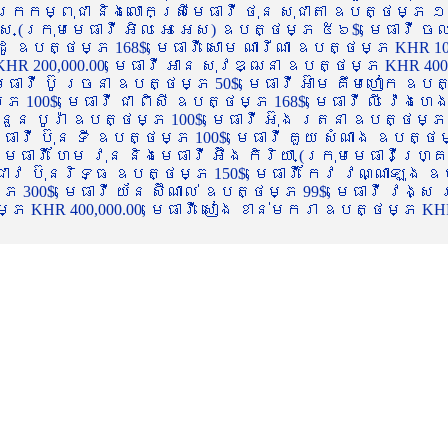
ចក្រកម្ពុជា និងលោកស្រីមេធាវី ថុន សុជាតា ឧបត្ថម្ភ ១
្ស (ក្រុមមេធាវី អិល អេ អេស) ឧបត្ថម្ភ ៥៦$, មេធាវី ច
ាដូ ឧបត្ថម្ភ 168$, មេធាវី សោម ណារីណា ឧបត្ថម្ភ KHR 100
R 200,000.00, មេធាវី អាន សុវឌ្ឍនា ឧបត្ថម្ភ KHR 400,000
ធាវី ប៊ូ រចនា ឧបត្ថម្ភ 50$, មេធាវី អ៊ាម គឹមហៀក ឧបត្ថម
00$, មេធាវី ជា ពិសី ឧបត្ថម្ភ 168$, មេធាវី លី វ៉េងហេង 
 នួន បូរ៉ា ឧបត្ថម្ភ 100$, មេធាវី អ៊ុង រតនា ឧបត្ថម្ភ 1
ាវី ប៊ុន ទី ឧបត្ថម្ភ 100$, មេធាវី គួយ សំណាង ឧបត្ថម្ភ 
ធាវី ហែម វុន និងមេធាវី អ៊ឹង កិរិយា (ក្រុមមេធាវីហ្គ្រ
ី ជាវ ប៊ុនរិទ្ធ ឧបត្ថម្ភ 150$, មេធាវី កែវ វណ្ណាឡុង ឧប
្ភ 300$, មេធាវី យ័ន ស៊ីណាល់ ឧបត្ថម្ភ 99$, មេធាវី វង្ស
 KHR 400,000.00, មេធាវី សៀង ខាន់មករា ឧបត្ថម្ភ KHR 2