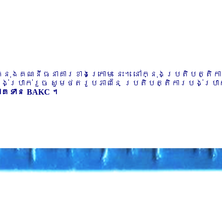
ៅក្នុងគណនីធនាគារខាងក្រោម នេះ។ នៅក្នុងប្រតិបត្តិ
បង់ប្រាក់រួច សូមថតរូបភាពនៃ ប្រតិបត្តិការបង់ប្រាក់
ភាគទាន BAKC ។