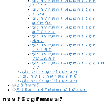
ចៅក្រមតុលាការ-អយ្យការខេត្ត
ព្រៃវែង
ចៅក្រមតុលាការ-អយ្យការខេត្ត
ក្រចេះ
ចៅក្រមតុលាការ-អយ្យការខេត្ត
ស្វាយរៀង
ចៅក្រមតុលាការ-អយ្យការខេត្ត
ស្ទឹងត្រែង
ចៅក្រមតុលាការ-អយ្យការខេត្ត
កោះកុង
ចៅក្រមតុលាការ-អយ្យការខេត្ត
រតនគិរី
ចៅក្រមតុលាការ-អយ្យការខេត្ត
មណ្ឌលគិរី
ចៅក្រមតុលាការ-អយ្យការខេត្តព្រះ
វិហា
ចៅក្រមតាមស្ថាប័នផ្សេងៗ
ចៅក្រមនៅក្រសួងយុត្តិធម៌
ចៅក្រមតាមស្ថាប័នផ្សេងៗ
ស្ថិតិមេធាវី
សិ្ថតិសរុបការិយាល័យមេធាវីទាំងអស់​
កម្មវិធីបញ្ជីឈ្មោះមេធាវី