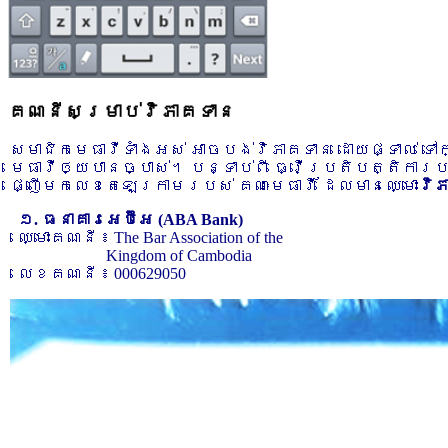
គណនីសម្រាប់វិភាគទាន
សមាជិកមេធាវីទាំងអស់ អាចបង់វិភាគទាន ដោយផ្ទាល់ ទ
មេធាវីឲ្យបានច្បាស់។ បន្ទាប់ពី ធ្វើប្រតិបត្តិការ
ផ្ញើមកលេខតេឡេក្រាមរបស់ គណៈមេធាវី ដែលមានឈ្មោះ
វិ
១. ធនាគារអេប៊ីអេ (ABA Bank)
ឈ្មោះគណនី ៖ The Bar Association of the
Kingdom of Cambodia
លេខគណនី ៖ 000629050