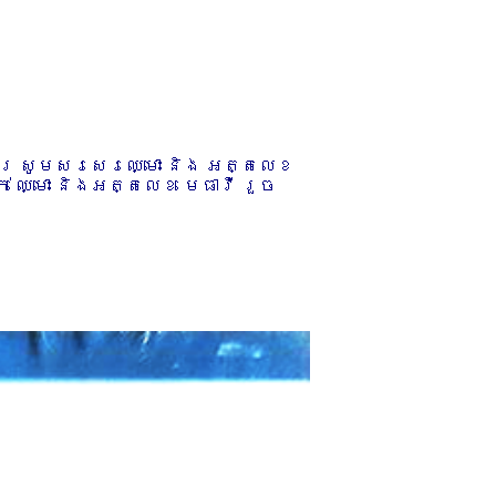
ការ សូមសរសេរឈ្មោះ និង អត្តលេខ
 ឈ្មោះ និងអត្តលេខ មេធាវី រួច