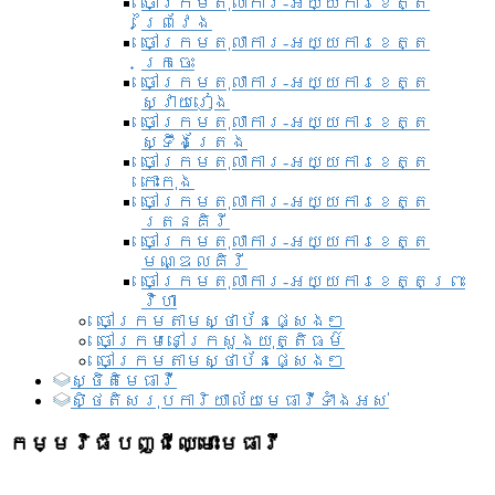
ចៅក្រមតុលាការ-អយ្យការខេត្ត
ព្រៃវែង
ចៅក្រមតុលាការ-អយ្យការខេត្ត
ក្រចេះ
ចៅក្រមតុលាការ-អយ្យការខេត្ត
ស្វាយរៀង
ចៅក្រមតុលាការ-អយ្យការខេត្ត
ស្ទឹងត្រែង
ចៅក្រមតុលាការ-អយ្យការខេត្ត
កោះកុង
ចៅក្រមតុលាការ-អយ្យការខេត្ត
រតនគិរី
ចៅក្រមតុលាការ-អយ្យការខេត្ត
មណ្ឌលគិរី
ចៅក្រមតុលាការ-អយ្យការខេត្តព្រះ
វិហា
ចៅក្រមតាមស្ថាប័នផ្សេងៗ
ចៅក្រមនៅក្រសួងយុត្តិធម៌
ចៅក្រមតាមស្ថាប័នផ្សេងៗ
ស្ថិតិមេធាវី
សិ្ថតិសរុបការិយាល័យមេធាវីទាំងអស់​
កម្មវិធីបញ្ជីឈ្មោះមេធាវី