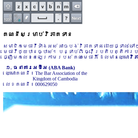
គណនីសម្រាប់វិភាគទាន
សមាជិកមេធាវីទាំងអស់ អាចបង់វិភាគទាន ដោយផ្ទាល់ ទ
មេធាវីឲ្យបានច្បាស់។ បន្ទាប់ពី ធ្វើប្រតិបត្តិការ
ផ្ញើមកលេខតេឡេក្រាមរបស់ គណៈមេធាវី ដែលមានឈ្មោះ
វិ
១. ធនាគារអេប៊ីអេ (ABA Bank)
ឈ្មោះគណនី ៖ The Bar Association of the
Kingdom of Cambodia
លេខគណនី ៖ 000629050