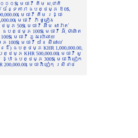
០០០$, មេធាវី គីម សុជាតិ
ល់ ច័ន្ទតារា ឧបត្ថម្ភ ៥0$,
,000.00, មេធាវី គឹម រដ្ធា
.00, មេធាវី វ៉ា ជូទៀង
្ភ 50$, មេធាវី អ៊ឹម សារ៉ាត់
ឧបត្ថម្ភ 100$, មេធាវី អ៊ុំ ម៉ាណិត
00$, មេធាវី ភួង ប៉ោឆាយ
100$, មេធាវី យ័ន ស៊ីណាល់
េនដ៏) ឧបត្ថម្ភ KHR 1,000,000.00,
ត្ថម្ភ KHR 500,000.00, មេធាវី សូ
 រដ្ឋា ឧបត្ថម្ភ 300$, មេធាវី ជៀក
00,000.00, មេធាវី ជៀក ស្រីនាថ