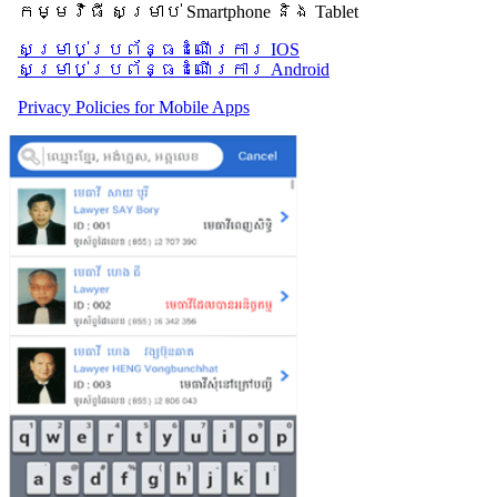
កម្មវិធី សម្រាប់ Smartphone និង Tablet
សម្រាប់​ប្រព័ន្ធដំណើរការ IOS
សម្រាប់​ប្រព័ន្ធដំណើរការ Android
Privacy Policies for Mobile Apps