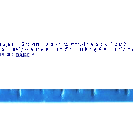
ៅក្នុងគណនីធនាគារខាងក្រោម នេះ។ នៅក្នុងប្រតិបត្តិ
បង់ប្រាក់រួច សូមថតរូបភាពនៃ ប្រតិបត្តិការបង់ប្រាក់
ភាគទាន BAKC ។