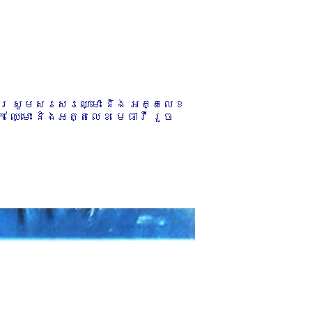
ការ សូមសរសេរឈ្មោះ និង អត្តលេខ
 ឈ្មោះ និងអត្តលេខ មេធាវី រួច