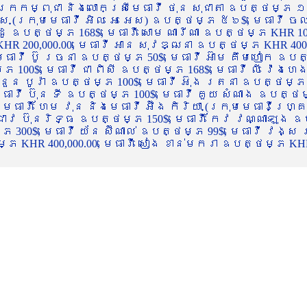
ចក្រកម្ពុជា និងលោកស្រីមេធាវី ថុន សុជាតា ឧបត្ថម្ភ ១
្ស (ក្រុមមេធាវី អិល អេ អេស) ឧបត្ថម្ភ ៥៦$, មេធាវី ច
ាដូ ឧបត្ថម្ភ 168$, មេធាវី សោម ណារីណា ឧបត្ថម្ភ KHR 100
R 200,000.00, មេធាវី អាន សុវឌ្ឍនា ឧបត្ថម្ភ KHR 400,000
ធាវី ប៊ូ រចនា ឧបត្ថម្ភ 50$, មេធាវី អ៊ាម គឹមហៀក ឧបត្ថម
00$, មេធាវី ជា ពិសី ឧបត្ថម្ភ 168$, មេធាវី លី វ៉េងហេង 
 នួន បូរ៉ា ឧបត្ថម្ភ 100$, មេធាវី អ៊ុង រតនា ឧបត្ថម្ភ 1
ាវី ប៊ុន ទី ឧបត្ថម្ភ 100$, មេធាវី គួយ សំណាង ឧបត្ថម្ភ 
ធាវី ហែម វុន និងមេធាវី អ៊ឹង កិរិយា (ក្រុមមេធាវីហ្គ្រ
ី ជាវ ប៊ុនរិទ្ធ ឧបត្ថម្ភ 150$, មេធាវី កែវ វណ្ណាឡុង ឧប
្ភ 300$, មេធាវី យ័ន ស៊ីណាល់ ឧបត្ថម្ភ 99$, មេធាវី វង្ស
 KHR 400,000.00, មេធាវី សៀង ខាន់មករា ឧបត្ថម្ភ KHR 2