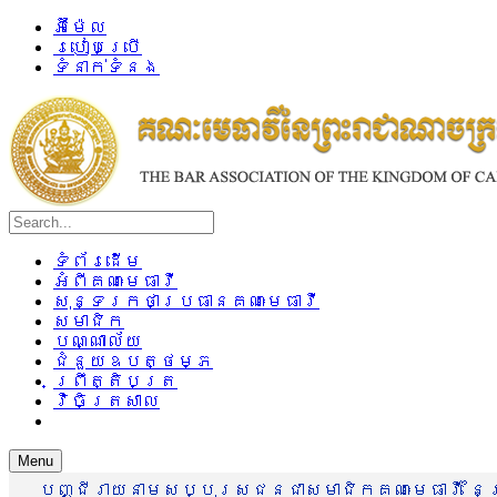
អ៊ីម៉ែល
របៀបប្រើ
ទំនាក់ទំនង
ទំព័រដើម
អំពីគណៈមេធាវី
សុន្ទរកថាប្រធានគណៈមេធាវី
សមាជិក
បណ្ណាល័យ
ជំនួយឧបត្ថម្ភ
ព្រឹត្តិបត្រ
វិចិត្រសាល
Menu
បញ្ជីរាយនាមសប្បុរសជនជាសមាជិកគណៈមេធាវី នៃព្