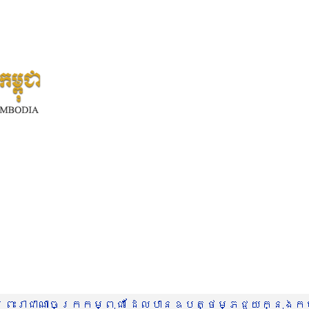
រះរាជាណាចក្រកម្ពុជា ដែលបានឧបត្ថម្ភជួយក្នុងកម