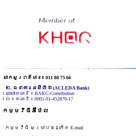
សាកសួរពត៌មាន៖ 011 88 75 66
២. ធនាគារអេស៊ីលីដា (ACLEDA Bank)
ឈ្មោះគណនី ៖ BAKC-Contribution
លេខគណនី ៖ 0001-01-452870-17
កម្មវិធីអ៊ីម៉ែល
កម្មវិធី សម្រាប់បង្កើត E-mail