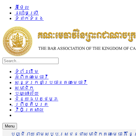
អ៊ីម៉ែល
របៀបប្រើ
ទំនាក់ទំនង
ទំព័រដើម
អំពីគណៈមេធាវី
សុន្ទរកថាប្រធានគណៈមេធាវី
សមាជិក
បណ្ណាល័យ
ជំនួយឧបត្ថម្ភ
ព្រឹត្តិបត្រ
វិចិត្រសាល
Menu
បញ្ជីរាយនាមសប្បុរសជនជាសមាជិកគណៈមេធាវី នៃព្