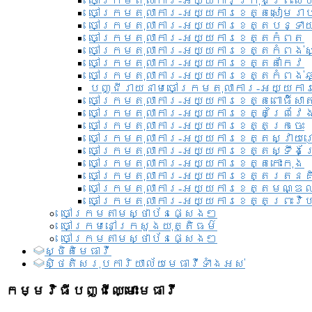
ចៅក្រមតុលាការ-អយ្យការ​ក្រុងព្រះសី
ចៅក្រមតុលាការ-អយ្យការខេត្តសៀមរា
ចៅក្រមតុលាការ-អយ្យការខេត្តបន្ទា
ចៅក្រមតុលាការ-អយ្យការខេត្តកំពត
ចៅក្រមតុលាការ-អយ្យការខេត្តកំពង់ស
ចៅក្រមតុលាការ-អយ្យការខេត្តតាកែវ
ចៅក្រមតុលាការ-អយ្យការខេត្តកំពង់ឆ្
បញ្ជីរាយនាមចៅក្រមតុលាការ-អយ្យការ
ចៅក្រមតុលាការ-អយ្យការខេត្តពោធិ៍សាត
ចៅក្រមតុលាការ-អយ្យការខេត្តព្រៃវែ
ចៅក្រមតុលាការ-អយ្យការខេត្តក្រចេះ
ចៅក្រមតុលាការ-អយ្យការខេត្តស្វាយ
ចៅក្រមតុលាការ-អយ្យការខេត្តស្ទឹងត
ចៅក្រមតុលាការ-អយ្យការខេត្តកោះកុង
ចៅក្រមតុលាការ-អយ្យការខេត្តរតនគ
ចៅក្រមតុលាការ-អយ្យការខេត្តមណ្ឌល
ចៅក្រមតុលាការ-អយ្យការខេត្តព្រះវិហ
ចៅក្រមតាមស្ថាប័នផ្សេងៗ
ចៅក្រមនៅក្រសួងយុត្តិធម៌
ចៅក្រមតាមស្ថាប័នផ្សេងៗ
ស្ថិតិមេធាវី
សិ្ថតិសរុបការិយាល័យមេធាវីទាំងអស់​
កម្មវិធីបញ្ជីឈ្មោះមេធាវី