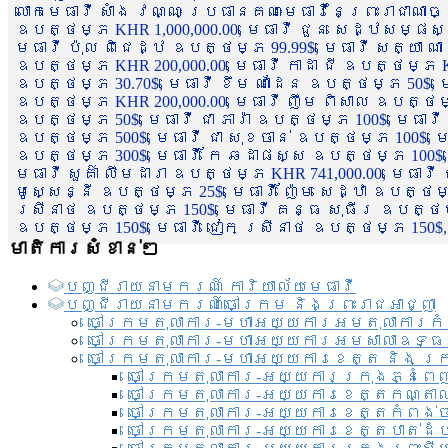
លោកមេធាវី សាំង វណ្ណៈ ប្រធានគណៈមេធាវីនៃព្រះរាជាណា
ឧបត្ថម្ភ KHR 1,000,000.00, មេធាវី ជួន សេដ្ឋសម្ផស
មេធាវី ប៉ុល ពិជេដ្ឋ ឧបត្ថម្ភ 99.99$, មេធាវី សត្យា ណ
ឧបត្ថម្ភ KHR 200,000.00, មេធាវី កាដា ជី ឧបត្ថម្ភ KH
ឧបត្ថម្ភ 30.70$, មេធាវី ខឹម ណាដែន ឧបត្ថម្ភ 50$, មេ
ឧបត្ថម្ភ KHR 200,000.00, មេធាវី ញឹម ពិសាល ឧបត្ថម្ភ 1
ឧបត្ថម្ភ 50$, មេធាវី ជា ភារ៉ា ឧបត្ថម្ភ 100$, មេធាវី
ឧបត្ថម្ភ 500$, មេធាវី ជា សុខចាន់ ឧបត្ថម្ភ 100$, មេធ
ឧបត្ថម្ភ 300$, មេធាវី កែ ឆដាផស្ស ឧបត្ថម្ភ 100$, មេ
មេធាវី សួគ៌ា លឹមដារា ឧបត្ថម្ភ KHR 741,000.00, មេធាវ
មូសេ្សន្នី ឧបត្ថម្ភ 25$, មេធាវី ញ៉ែម សេដ្ឋា ឧបត្ថម
ស្រីនាថ ឧបត្ថម្ភ 150$, មេធាវី គន្ធ សុធីរ ឧបត្ថម្ភ
ឧបត្ថម្ភ 150$, មេធាវី ជៀក ស្រីនាថ ឧបត្ថម្ភ 150$,
មាតិការសំខាន់ៗ
បញ្ជី​រាយ​នាមករណ៍ ការិយាល័យ​មេធាវី​
បញ្ជី​រាយ​នាមករណ៍​ចៅក្រម និងព្រះរាជអាជ្ញា
ចៅក្រមតុលាការ-មហាអយ្យការអមតុលាការកំ
ចៅក្រមតុលាការ-មហាអយ្យការអមសាលាឧទ្ធ
ចៅក្រមតុលាការ-មហាអយ្យការខេត្ត និង ក្
ចៅក្រមតុលាការ-អយ្យការក្រុងភ្នំពេ
ចៅក្រមតុលាការ-អយ្យការខេត្តកណ្តា
ចៅក្រមតុលាការ-អយ្យការខេត្តកំពង់
ចៅក្រមតុលាការ-អយ្យការខេត្តបាត់ដ