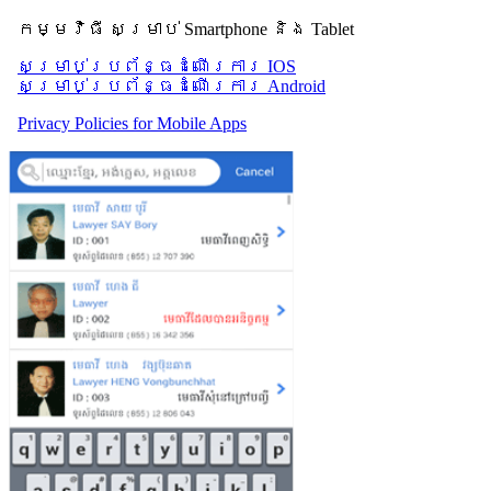
កម្មវិធី សម្រាប់ Smartphone និង Tablet
សម្រាប់​ប្រព័ន្ធដំណើរការ IOS
សម្រាប់​ប្រព័ន្ធដំណើរការ Android
Privacy Policies for Mobile Apps