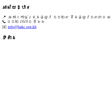
អាស័យដ្ឋាន
📍 អគារកាច់ជ្រុងផ្លូវ ១១២៩ និងផ្លូវ១៩៣០ សង្ក
📞 ​០១២ ៧៧១ ៥៦៦
✉️
info@bakc.org.kh
ទីតាំង