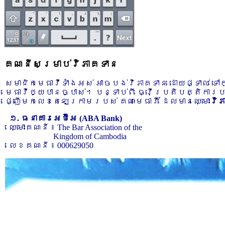
គណនីសម្រាប់វិភាគទាន
សមាជិកមេធាវីទាំងអស់ អាចបង់វិភាគទាន ដោយផ្ទាល់ ទ
មេធាវីឲ្យបានច្បាស់។ បន្ទាប់ពី ធ្វើប្រតិបត្តិការ
ផ្ញើមកលេខតេឡេក្រាមរបស់ គណៈមេធាវី ដែលមានឈ្មោះ
វិ
១. ធនាគារអេប៊ីអេ (ABA Bank)
ឈ្មោះគណនី ៖ The Bar Association of the
Kingdom of Cambodia
លេខគណនី ៖ 000629050