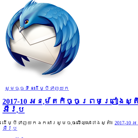
សូមចុចទីនេះដើម្បីទាញយក
2017-10 អនុម័តកិច្ចព្រមព្រៀងស
អឺរ៉ុប
ដើម្បីទាញយកឯកសារសូមចុចលើឈ្មោះខាងស្តាំ៖
2017-10
អឺរ៉ុប