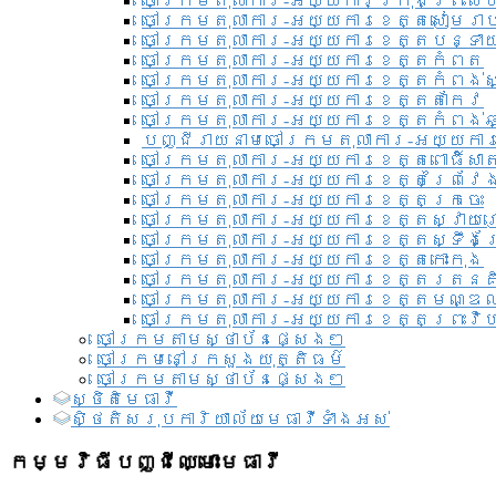
ចៅក្រមតុលាការ-អយ្យការ​ក្រុងព្រះសី
ចៅក្រមតុលាការ-អយ្យការខេត្តសៀមរា
ចៅក្រមតុលាការ-អយ្យការខេត្តបន្ទា
ចៅក្រមតុលាការ-អយ្យការខេត្តកំពត
ចៅក្រមតុលាការ-អយ្យការខេត្តកំពង់ស
ចៅក្រមតុលាការ-អយ្យការខេត្តតាកែវ
ចៅក្រមតុលាការ-អយ្យការខេត្តកំពង់ឆ្
បញ្ជីរាយនាមចៅក្រមតុលាការ-អយ្យការ
ចៅក្រមតុលាការ-អយ្យការខេត្តពោធិ៍សាត
ចៅក្រមតុលាការ-អយ្យការខេត្តព្រៃវែ
ចៅក្រមតុលាការ-អយ្យការខេត្តក្រចេះ
ចៅក្រមតុលាការ-អយ្យការខេត្តស្វាយ
ចៅក្រមតុលាការ-អយ្យការខេត្តស្ទឹងត
ចៅក្រមតុលាការ-អយ្យការខេត្តកោះកុង
ចៅក្រមតុលាការ-អយ្យការខេត្តរតនគ
ចៅក្រមតុលាការ-អយ្យការខេត្តមណ្ឌល
ចៅក្រមតុលាការ-អយ្យការខេត្តព្រះវិហ
ចៅក្រមតាមស្ថាប័នផ្សេងៗ
ចៅក្រមនៅក្រសួងយុត្តិធម៌
ចៅក្រមតាមស្ថាប័នផ្សេងៗ
ស្ថិតិមេធាវី
សិ្ថតិសរុបការិយាល័យមេធាវីទាំងអស់​
កម្មវិធីបញ្ជីឈ្មោះមេធាវី