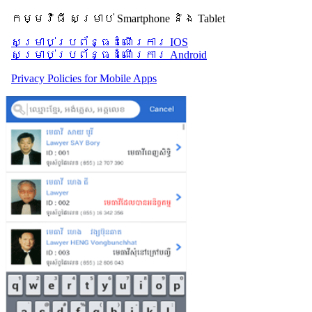
កម្មវិធី សម្រាប់ Smartphone និង Tablet
សម្រាប់​ប្រព័ន្ធដំណើរការ IOS
សម្រាប់​ប្រព័ន្ធដំណើរការ Android
Privacy Policies for Mobile Apps