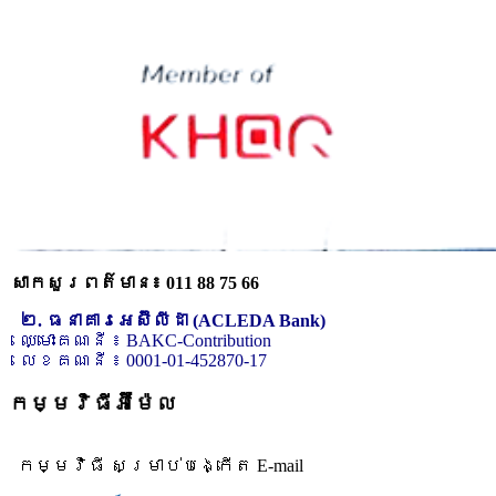
សាកសួរពត៌មាន៖ 011 88 75 66
២. ធនាគារអេស៊ីលីដា (ACLEDA Bank)
ឈ្មោះគណនី ៖ BAKC-Contribution
លេខគណនី ៖ 0001-01-452870-17
កម្មវិធីអ៊ីម៉ែល
កម្មវិធី សម្រាប់បង្កើត E-mail