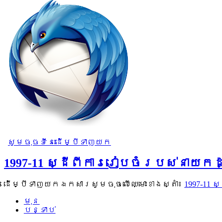
សូមចុចទីនេះដើម្បីទាញយក
1997-11 ស្ដីពីការរៀបចំរបស់នាយក
ដើម្បីទាញយកឯកសារសូមចុចលើឈ្មោះខាងស្តាំ៖
1997-11
មុន
បន្ទាប់