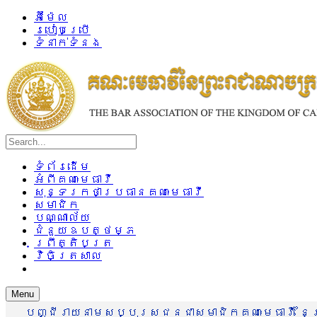
អ៊ីម៉ែល
របៀបប្រើ
ទំនាក់ទំនង
ទំព័រដើម
អំពីគណៈមេធាវី
សុន្ទរកថាប្រធានគណៈមេធាវី
សមាជិក
បណ្ណាល័យ
ជំនួយឧបត្ថម្ភ
ព្រឹត្តិបត្រ
វិចិត្រសាល
Menu
បញ្ជីរាយនាមសប្បុរសជនជាសមាជិកគណៈមេធាវី នៃព្