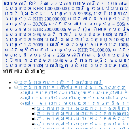
លោកមេធាវី សាំង វណ្ណៈ ប្រធានគណៈមេធាវីនៃព្រះរាជាណា
ឧបត្ថម្ភ KHR 1,000,000.00, មេធាវី ជួន សេដ្ឋសម្ផស
មេធាវី ប៉ុល ពិជេដ្ឋ ឧបត្ថម្ភ 99.99$, មេធាវី សត្យា ណ
ឧបត្ថម្ភ KHR 200,000.00, មេធាវី កាដា ជី ឧបត្ថម្ភ KH
ឧបត្ថម្ភ 30.70$, មេធាវី ខឹម ណាដែន ឧបត្ថម្ភ 50$, មេ
ឧបត្ថម្ភ KHR 200,000.00, មេធាវី ញឹម ពិសាល ឧបត្ថម្ភ 1
ឧបត្ថម្ភ 50$, មេធាវី ជា ភារ៉ា ឧបត្ថម្ភ 100$, មេធាវី
ឧបត្ថម្ភ 500$, មេធាវី ជា សុខចាន់ ឧបត្ថម្ភ 100$, មេធ
ឧបត្ថម្ភ 300$, មេធាវី កែ ឆដាផស្ស ឧបត្ថម្ភ 100$, មេ
មេធាវី សួគ៌ា លឹមដារា ឧបត្ថម្ភ KHR 741,000.00, មេធាវ
មូសេ្សន្នី ឧបត្ថម្ភ 25$, មេធាវី ញ៉ែម សេដ្ឋា ឧបត្ថម
ស្រីនាថ ឧបត្ថម្ភ 150$, មេធាវី គន្ធ សុធីរ ឧបត្ថម្ភ
ឧបត្ថម្ភ 150$, មេធាវី ជៀក ស្រីនាថ ឧបត្ថម្ភ 150$,
មាតិការសំខាន់ៗ
បញ្ជី​រាយ​នាមករណ៍ ការិយាល័យ​មេធាវី​
បញ្ជី​រាយ​នាមករណ៍​ចៅក្រម និងព្រះរាជអាជ្ញា
ចៅក្រមតុលាការ-មហាអយ្យការអមតុលាការកំ
ចៅក្រមតុលាការ-មហាអយ្យការអមសាលាឧទ្ធ
ចៅក្រមតុលាការ-មហាអយ្យការខេត្ត និង ក្
ចៅក្រមតុលាការ-អយ្យការក្រុងភ្នំពេ
ចៅក្រមតុលាការ-អយ្យការខេត្តកណ្តា
ចៅក្រមតុលាការ-អយ្យការខេត្តកំពង់
ចៅក្រមតុលាការ-អយ្យការខេត្តបាត់ដ