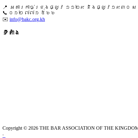
📍 អគារកាច់ជ្រុងផ្លូវ ១១២៩ និងផ្លូវ១៩៣០ សង្ក
📞 ​០១២ ៧៧១ ៥៦៦
✉️
info@bakc.org.kh
ទីតាំង
Copyright © 2026 THE BAR ASSOCIATION OF THE KINGDOM O
.