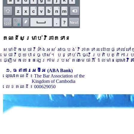
គណនីសម្រាប់វិភាគទាន
សមាជិកមេធាវីទាំងអស់ អាចបង់វិភាគទាន ដោយផ្ទាល់ ទ
មេធាវីឲ្យបានច្បាស់។ បន្ទាប់ពី ធ្វើប្រតិបត្តិការ
ផ្ញើមកលេខតេឡេក្រាមរបស់ គណៈមេធាវី ដែលមានឈ្មោះ
វិ
១. ធនាគារអេប៊ីអេ (ABA Bank)
ឈ្មោះគណនី ៖ The Bar Association of the
Kingdom of Cambodia
លេខគណនី ៖ 000629050