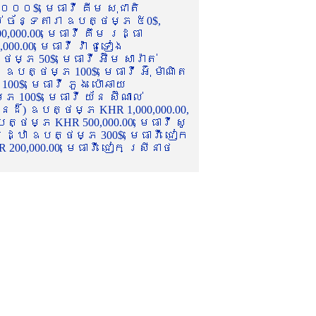
០០០$, មេធាវី គីម សុជាតិ
ល់ ច័ន្ទតារា ឧបត្ថម្ភ ៥0$,
,000.00, មេធាវី គឹម រដ្ធា
.00, មេធាវី វ៉ា ជូទៀង
្ភ 50$, មេធាវី អ៊ឹម សារ៉ាត់
ឧបត្ថម្ភ 100$, មេធាវី អ៊ុំ ម៉ាណិត
00$, មេធាវី ភួង ប៉ោឆាយ
100$, មេធាវី យ័ន ស៊ីណាល់
េនដ៏) ឧបត្ថម្ភ KHR 1,000,000.00,
ត្ថម្ភ KHR 500,000.00, មេធាវី សូ
 រដ្ឋា ឧបត្ថម្ភ 300$, មេធាវី ជៀក
00,000.00, មេធាវី ជៀក ស្រីនាថ