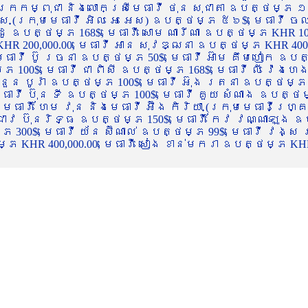
ចក្រកម្ពុជា និងលោកស្រីមេធាវី ថុន សុជាតា ឧបត្ថម្ភ ១
្ស (ក្រុមមេធាវី អិល អេ អេស) ឧបត្ថម្ភ ៥៦$, មេធាវី ច
ាដូ ឧបត្ថម្ភ 168$, មេធាវី សោម ណារីណា ឧបត្ថម្ភ KHR 100
R 200,000.00, មេធាវី អាន សុវឌ្ឍនា ឧបត្ថម្ភ KHR 400,000
ធាវី ប៊ូ រចនា ឧបត្ថម្ភ 50$, មេធាវី អ៊ាម គឹមហៀក ឧបត្ថម
00$, មេធាវី ជា ពិសី ឧបត្ថម្ភ 168$, មេធាវី លី វ៉េងហេង 
 នួន បូរ៉ា ឧបត្ថម្ភ 100$, មេធាវី អ៊ុង រតនា ឧបត្ថម្ភ 1
ាវី ប៊ុន ទី ឧបត្ថម្ភ 100$, មេធាវី គួយ សំណាង ឧបត្ថម្ភ 
ធាវី ហែម វុន និងមេធាវី អ៊ឹង កិរិយា (ក្រុមមេធាវីហ្គ្រ
ី ជាវ ប៊ុនរិទ្ធ ឧបត្ថម្ភ 150$, មេធាវី កែវ វណ្ណាឡុង ឧប
្ភ 300$, មេធាវី យ័ន ស៊ីណាល់ ឧបត្ថម្ភ 99$, មេធាវី វង្ស
 KHR 400,000.00, មេធាវី សៀង ខាន់មករា ឧបត្ថម្ភ KHR 2