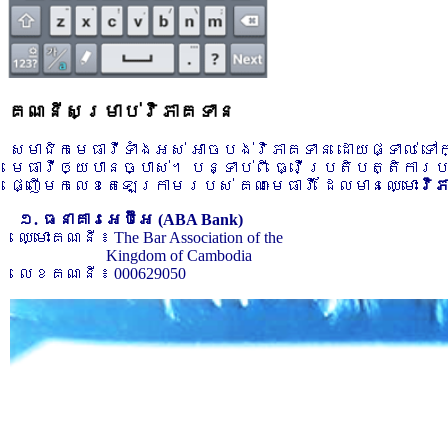
គណនីសម្រាប់វិភាគទាន
សមាជិកមេធាវីទាំងអស់ អាចបង់វិភាគទាន ដោយផ្ទាល់ ទ
មេធាវីឲ្យបានច្បាស់។ បន្ទាប់ពី ធ្វើប្រតិបត្តិការ
ផ្ញើមកលេខតេឡេក្រាមរបស់ គណៈមេធាវី ដែលមានឈ្មោះ
វិ
១. ធនាគារអេប៊ីអេ (ABA Bank)
ឈ្មោះគណនី ៖ The Bar Association of the
Kingdom of Cambodia
លេខគណនី ៖ 000629050