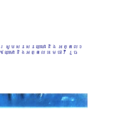
ការ សូមសរសេរឈ្មោះ និង អត្តលេខ
 ឈ្មោះ និងអត្តលេខ មេធាវី រួច