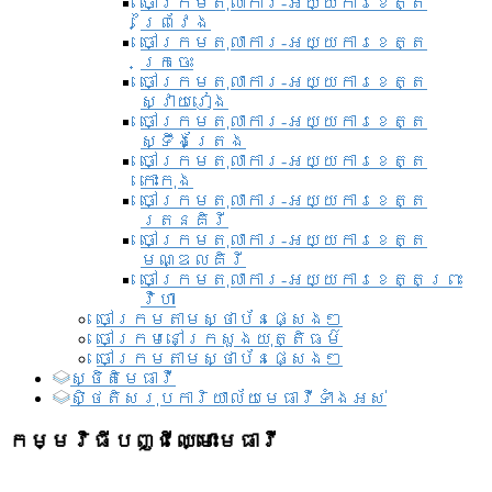
ចៅក្រមតុលាការ-អយ្យការខេត្ត
ព្រៃវែង
ចៅក្រមតុលាការ-អយ្យការខេត្ត
ក្រចេះ
ចៅក្រមតុលាការ-អយ្យការខេត្ត
ស្វាយរៀង
ចៅក្រមតុលាការ-អយ្យការខេត្ត
ស្ទឹងត្រែង
ចៅក្រមតុលាការ-អយ្យការខេត្ត
កោះកុង
ចៅក្រមតុលាការ-អយ្យការខេត្ត
រតនគិរី
ចៅក្រមតុលាការ-អយ្យការខេត្ត
មណ្ឌលគិរី
ចៅក្រមតុលាការ-អយ្យការខេត្តព្រះ
វិហា
ចៅក្រមតាមស្ថាប័នផ្សេងៗ
ចៅក្រមនៅក្រសួងយុត្តិធម៌
ចៅក្រមតាមស្ថាប័នផ្សេងៗ
ស្ថិតិមេធាវី
សិ្ថតិសរុបការិយាល័យមេធាវីទាំងអស់​
កម្មវិធីបញ្ជីឈ្មោះមេធាវី