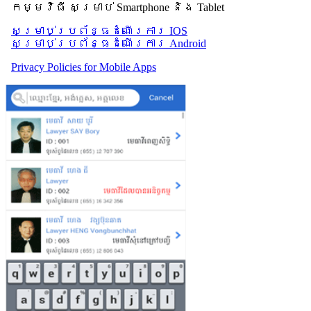
កម្មវិធី សម្រាប់ Smartphone និង Tablet
សម្រាប់​ប្រព័ន្ធដំណើរការ IOS
សម្រាប់​ប្រព័ន្ធដំណើរការ Android
Privacy Policies for Mobile Apps