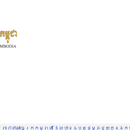
រះរាជាណាចក្រកម្ពុជា ដែលបានឧបត្ថម្ភជួយក្នុងកម