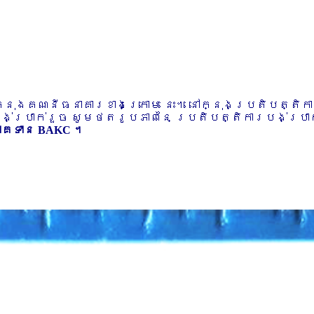
ៅក្នុងគណនីធនាគារខាងក្រោម នេះ។ នៅក្នុងប្រតិបត្តិ
បង់ប្រាក់រួច សូមថតរូបភាពនៃ ប្រតិបត្តិការបង់ប្រាក់
ភាគទាន BAKC ។