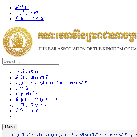
អ៊ីម៉ែល
របៀបប្រើ
ទំនាក់ទំនង
ទំព័រដើម
អំពីគណៈមេធាវី
សុន្ទរកថាប្រធានគណៈមេធាវី
សមាជិក
បណ្ណាល័យ
ជំនួយឧបត្ថម្ភ
ព្រឹត្តិបត្រ
វិចិត្រសាល
Menu
បញ្ជីរាយនាមសប្បុរសជនជាសមាជិកគណៈមេធាវី នៃព្