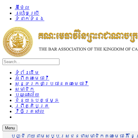
អ៊ីម៉ែល
របៀបប្រើ
ទំនាក់ទំនង
ទំព័រដើម
អំពីគណៈមេធាវី
សុន្ទរកថាប្រធានគណៈមេធាវី
សមាជិក
បណ្ណាល័យ
ជំនួយឧបត្ថម្ភ
ព្រឹត្តិបត្រ
វិចិត្រសាល
Menu
បញ្ជីរាយនាមសប្បុរសជនជាសមាជិកគណៈមេធាវី នៃព្