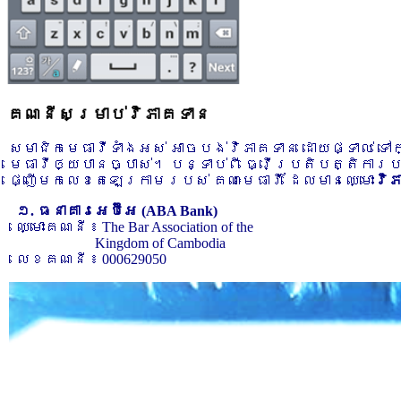
គណនីសម្រាប់វិភាគទាន
សមាជិកមេធាវីទាំងអស់ អាចបង់វិភាគទាន ដោយផ្ទាល់ ទ
មេធាវីឲ្យបានច្បាស់។ បន្ទាប់ពី ធ្វើប្រតិបត្តិការ
ផ្ញើមកលេខតេឡេក្រាមរបស់ គណៈមេធាវី ដែលមានឈ្មោះ
វិ
១. ធនាគារអេប៊ីអេ (ABA Bank)
ឈ្មោះគណនី ៖ The Bar Association of the
Kingdom of Cambodia
លេខគណនី ៖ 000629050