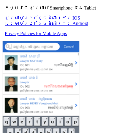
កម្មវិធី សម្រាប់ Smartphone និង Tablet
សម្រាប់​ប្រព័ន្ធដំណើរការ IOS
សម្រាប់​ប្រព័ន្ធដំណើរការ Android
Privacy Policies for Mobile Apps