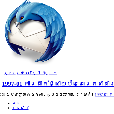
សូមចុចទីនេះដើម្បីទាញយក
1997-01 ការដាក់ផ្សាយប័ណ្ណរតនាគ
ដើម្បីទាញយកឯកសារសូមចុចលើឈ្មោះខាងស្តាំ៖
1997-01 
មុន
បន្ទាប់