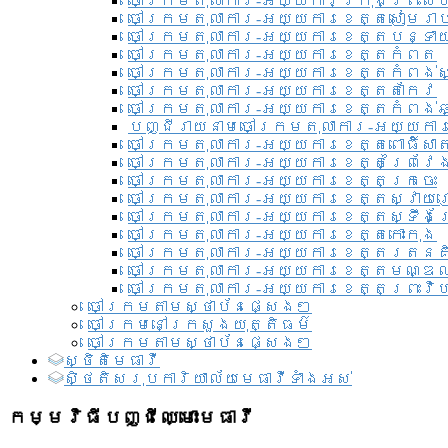
ចៅក្រមតុលាការ-អយ្យការ​ក្រុងព្រះសី
ចៅក្រមតុលាការ-អយ្យការខេត្តសៀមរា
ចៅក្រមតុលាការ-អយ្យការខេត្តបន្ទា
ចៅក្រមតុលាការ-អយ្យការខេត្តកំពត
ចៅក្រមតុលាការ-អយ្យការខេត្តកំពង់ស
ចៅក្រមតុលាការ-អយ្យការខេត្តតាកែវ
ចៅក្រមតុលាការ-អយ្យការខេត្តកំពង់ឆ្
បញ្ជីរាយនាមចៅក្រមតុលាការ-អយ្យការ
ចៅក្រមតុលាការ-អយ្យការខេត្តពោធិ៍សាត
ចៅក្រមតុលាការ-អយ្យការខេត្តព្រៃវែ
ចៅក្រមតុលាការ-អយ្យការខេត្តក្រចេះ
ចៅក្រមតុលាការ-អយ្យការខេត្តស្វាយ
ចៅក្រមតុលាការ-អយ្យការខេត្តស្ទឹងត
ចៅក្រមតុលាការ-អយ្យការខេត្តកោះកុង
ចៅក្រមតុលាការ-អយ្យការខេត្តរតនគ
ចៅក្រមតុលាការ-អយ្យការខេត្តមណ្ឌល
ចៅក្រមតុលាការ-អយ្យការខេត្តព្រះវិហ
ចៅក្រមតាមស្ថាប័នផ្សេងៗ
ចៅក្រមនៅក្រសួងយុត្តិធម៌
ចៅក្រមតាមស្ថាប័នផ្សេងៗ
ស្ថិតិមេធាវី
សិ្ថតិសរុបការិយាល័យមេធាវីទាំងអស់​
កម្មវិធីបញ្ជីឈ្មោះមេធាវី