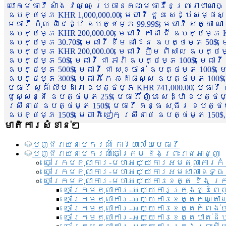
លោកមេធាវី សាំង វណ្ណៈ ប្រធានគណៈមេធាវីនៃព្រះរាជាណា
ឧបត្ថម្ភ KHR 1,000,000.00, មេធាវី ជួន សេដ្ឋសម្ផស
មេធាវី ប៉ុល ពិជេដ្ឋ ឧបត្ថម្ភ 99.99$, មេធាវី សត្យា ណ
ឧបត្ថម្ភ KHR 200,000.00, មេធាវី កាដា ជី ឧបត្ថម្ភ KH
ឧបត្ថម្ភ 30.70$, មេធាវី ខឹម ណាដែន ឧបត្ថម្ភ 50$, មេ
ឧបត្ថម្ភ KHR 200,000.00, មេធាវី ញឹម ពិសាល ឧបត្ថម្ភ 1
ឧបត្ថម្ភ 50$, មេធាវី ជា ភារ៉ា ឧបត្ថម្ភ 100$, មេធាវី
ឧបត្ថម្ភ 500$, មេធាវី ជា សុខចាន់ ឧបត្ថម្ភ 100$, មេធ
ឧបត្ថម្ភ 300$, មេធាវី កែ ឆដាផស្ស ឧបត្ថម្ភ 100$, មេ
មេធាវី សួគ៌ា លឹមដារា ឧបត្ថម្ភ KHR 741,000.00, មេធាវ
មូសេ្សន្នី ឧបត្ថម្ភ 25$, មេធាវី ញ៉ែម សេដ្ឋា ឧបត្ថម
ស្រីនាថ ឧបត្ថម្ភ 150$, មេធាវី គន្ធ សុធីរ ឧបត្ថម្ភ
ឧបត្ថម្ភ 150$, មេធាវី ជៀក ស្រីនាថ ឧបត្ថម្ភ 150$,
មាតិការសំខាន់ៗ
បញ្ជី​រាយ​នាមករណ៍ ការិយាល័យ​មេធាវី​
បញ្ជី​រាយ​នាមករណ៍​ចៅក្រម និងព្រះរាជអាជ្ញា
ចៅក្រមតុលាការ-មហាអយ្យការអមតុលាការកំ
ចៅក្រមតុលាការ-មហាអយ្យការអមសាលាឧទ្ធ
ចៅក្រមតុលាការ-មហាអយ្យការខេត្ត និង ក្
ចៅក្រមតុលាការ-អយ្យការក្រុងភ្នំពេ
ចៅក្រមតុលាការ-អយ្យការខេត្តកណ្តា
ចៅក្រមតុលាការ-អយ្យការខេត្តកំពង់
ចៅក្រមតុលាការ-អយ្យការខេត្តបាត់ដ