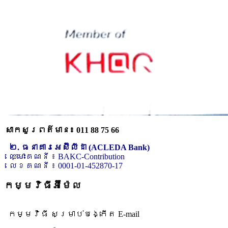
សាកសួរពត៌មាន៖ 011 88 75 66
២. ធនាគារអេស៊ីលីដា (ACLEDA Bank)
ឈ្មោះគណនី ៖ BAKC-Contribution
លេខគណនី ៖ 0001-01-452870-17
កម្មវិធីអ៊ីម៉ែល
កម្មវិធី សម្រាប់បង្កើត E-mail