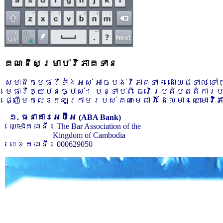
គណនីសម្រាប់វិភាគទាន
សមាជិកមេធាវីទាំងអស់ អាចបង់វិភាគទាន ដោយផ្ទាល់ ទ
មេធាវីឲ្យបានច្បាស់។ បន្ទាប់ពី ធ្វើប្រតិបត្តិការ
ផ្ញើមកលេខតេឡេក្រាមរបស់ គណៈមេធាវី ដែលមានឈ្មោះ
វិ
១. ធនាគារអេប៊ីអេ (ABA Bank)
ឈ្មោះគណនី ៖ The Bar Association of the
Kingdom of Cambodia
លេខគណនី ៖ 000629050