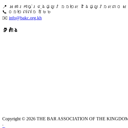
📍 អគារកាច់ជ្រុងផ្លូវ ១១២៩ និងផ្លូវ១៩៣០ សង្ក
📞 ​០១២ ៧៧១ ៥៦៦
✉️
info@bakc.org.kh
ទីតាំង
Copyright © 2026 THE BAR ASSOCIATION OF THE KINGDOM O
.