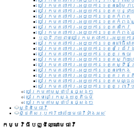
ចៅក្រមតុលាការ-អយ្យការ​ក្រុងព្រះសី
ចៅក្រមតុលាការ-អយ្យការខេត្តសៀមរា
ចៅក្រមតុលាការ-អយ្យការខេត្តបន្ទា
ចៅក្រមតុលាការ-អយ្យការខេត្តកំពត
ចៅក្រមតុលាការ-អយ្យការខេត្តកំពង់ស
ចៅក្រមតុលាការ-អយ្យការខេត្តតាកែវ
ចៅក្រមតុលាការ-អយ្យការខេត្តកំពង់ឆ្
បញ្ជីរាយនាមចៅក្រមតុលាការ-អយ្យការ
ចៅក្រមតុលាការ-អយ្យការខេត្តពោធិ៍សាត
ចៅក្រមតុលាការ-អយ្យការខេត្តព្រៃវែ
ចៅក្រមតុលាការ-អយ្យការខេត្តក្រចេះ
ចៅក្រមតុលាការ-អយ្យការខេត្តស្វាយ
ចៅក្រមតុលាការ-អយ្យការខេត្តស្ទឹងត
ចៅក្រមតុលាការ-អយ្យការខេត្តកោះកុង
ចៅក្រមតុលាការ-អយ្យការខេត្តរតនគ
ចៅក្រមតុលាការ-អយ្យការខេត្តមណ្ឌល
ចៅក្រមតុលាការ-អយ្យការខេត្តព្រះវិហ
ចៅក្រមតាមស្ថាប័នផ្សេងៗ
ចៅក្រមនៅក្រសួងយុត្តិធម៌
ចៅក្រមតាមស្ថាប័នផ្សេងៗ
ស្ថិតិមេធាវី
សិ្ថតិសរុបការិយាល័យមេធាវីទាំងអស់​
កម្មវិធីបញ្ជីឈ្មោះមេធាវី