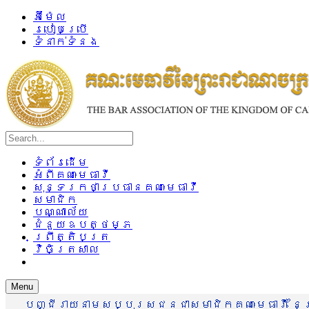
អ៊ីម៉ែល
របៀបប្រើ
ទំនាក់ទំនង
ទំព័រដើម
អំពីគណៈមេធាវី
សុន្ទរកថាប្រធានគណៈមេធាវី
សមាជិក
បណ្ណាល័យ
ជំនួយឧបត្ថម្ភ
ព្រឹត្តិបត្រ
វិចិត្រសាល
Menu
បញ្ជីរាយនាមសប្បុរសជនជាសមាជិកគណៈមេធាវី នៃព្