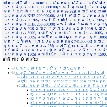
លោកមេធាវី សាំង វណ្ណៈ ប្រធានគណៈមេធាវីនៃព្រះរាជាណា
ឧបត្ថម្ភ KHR 1,000,000.00, មេធាវី ជួន សេដ្ឋសម្ផស
មេធាវី ប៉ុល ពិជេដ្ឋ ឧបត្ថម្ភ 99.99$, មេធាវី សត្យា ណ
ឧបត្ថម្ភ KHR 200,000.00, មេធាវី កាដា ជី ឧបត្ថម្ភ KH
ឧបត្ថម្ភ 30.70$, មេធាវី ខឹម ណាដែន ឧបត្ថម្ភ 50$, មេ
ឧបត្ថម្ភ KHR 200,000.00, មេធាវី ញឹម ពិសាល ឧបត្ថម្ភ 1
ឧបត្ថម្ភ 50$, មេធាវី ជា ភារ៉ា ឧបត្ថម្ភ 100$, មេធាវី
ឧបត្ថម្ភ 500$, មេធាវី ជា សុខចាន់ ឧបត្ថម្ភ 100$, មេធ
ឧបត្ថម្ភ 300$, មេធាវី កែ ឆដាផស្ស ឧបត្ថម្ភ 100$, មេ
មេធាវី សួគ៌ា លឹមដារា ឧបត្ថម្ភ KHR 741,000.00, មេធាវ
មូសេ្សន្នី ឧបត្ថម្ភ 25$, មេធាវី ញ៉ែម សេដ្ឋា ឧបត្ថម
ស្រីនាថ ឧបត្ថម្ភ 150$, មេធាវី គន្ធ សុធីរ ឧបត្ថម្ភ
ឧបត្ថម្ភ 150$, មេធាវី ជៀក ស្រីនាថ ឧបត្ថម្ភ 150$,
មាតិការសំខាន់ៗ
បញ្ជី​រាយ​នាមករណ៍ ការិយាល័យ​មេធាវី​
បញ្ជី​រាយ​នាមករណ៍​ចៅក្រម និងព្រះរាជអាជ្ញា
ចៅក្រមតុលាការ-មហាអយ្យការអមតុលាការកំ
ចៅក្រមតុលាការ-មហាអយ្យការអមសាលាឧទ្ធ
ចៅក្រមតុលាការ-មហាអយ្យការខេត្ត និង ក្
ចៅក្រមតុលាការ-អយ្យការក្រុងភ្នំពេ
ចៅក្រមតុលាការ-អយ្យការខេត្តកណ្តា
ចៅក្រមតុលាការ-អយ្យការខេត្តកំពង់
ចៅក្រមតុលាការ-អយ្យការខេត្តបាត់ដ