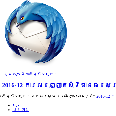
សូមចុចទីនេះដើម្បីទាញយក
2016-12 ការអនុញ្ញាតសុំវិធានធនសម
ដើម្បីទាញយកឯកសារសូមចុចលើឈ្មោះខាងស្តាំ៖
2016-12 
មុន
បន្ទាប់