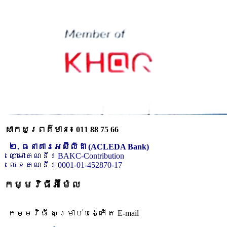
សាកសួរពត៌មាន៖ 011 88 75 66
២. ធនាគារអេស៊ីលីដា (ACLEDA Bank)
ឈ្មោះគណនី ៖ BAKC-Contribution
លេខគណនី ៖ 0001-01-452870-17
កម្មវិធីអ៊ីម៉ែល
កម្មវិធី សម្រាប់បង្កើត E-mail