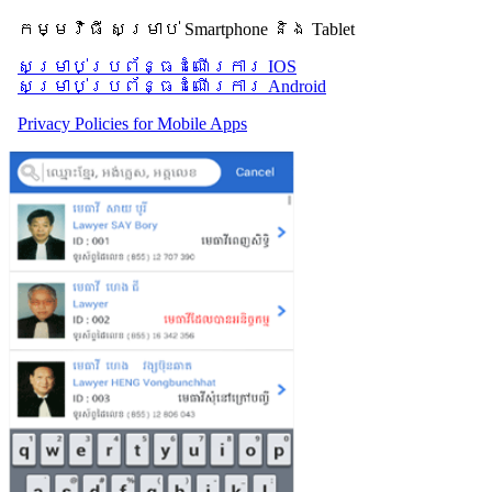
កម្មវិធី សម្រាប់ Smartphone និង Tablet
សម្រាប់​ប្រព័ន្ធដំណើរការ IOS
សម្រាប់​ប្រព័ន្ធដំណើរការ Android
Privacy Policies for Mobile Apps