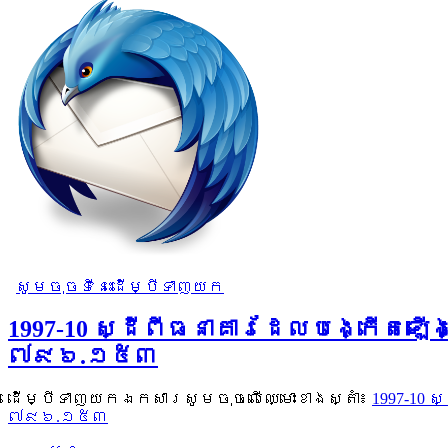
សូមចុចទីនេះដើម្បីទាញយក
1997-10 ស្ដីពីធនាគារដែលបង្កើតឡើ
៧៩៦.១៥៣
ដើម្បីទាញយកឯកសារសូមចុចលើឈ្មោះខាងស្តាំ៖
1997-10 
៧៩៦.១៥៣