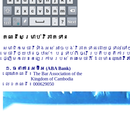
គណនីសម្រាប់វិភាគទាន
សមាជិកមេធាវីទាំងអស់ អាចបង់វិភាគទាន ដោយផ្ទាល់ ទ
មេធាវីឲ្យបានច្បាស់។ បន្ទាប់ពី ធ្វើប្រតិបត្តិការ
ផ្ញើមកលេខតេឡេក្រាមរបស់ គណៈមេធាវី ដែលមានឈ្មោះ
វិ
១. ធនាគារអេប៊ីអេ (ABA Bank)
ឈ្មោះគណនី ៖ The Bar Association of the
Kingdom of Cambodia
លេខគណនី ៖ 000629050