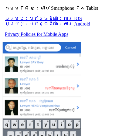
កម្មវិធី សម្រាប់ Smartphone និង Tablet
សម្រាប់​ប្រព័ន្ធដំណើរការ IOS
សម្រាប់​ប្រព័ន្ធដំណើរការ Android
Privacy Policies for Mobile Apps