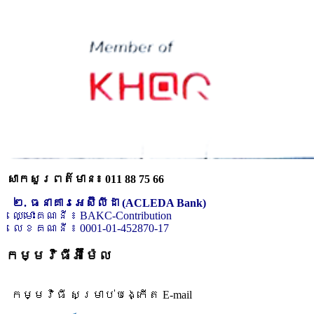
សាកសួរពត៌មាន៖ 011 88 75 66
២. ធនាគារអេស៊ីលីដា (ACLEDA Bank)
ឈ្មោះគណនី ៖ BAKC-Contribution
លេខគណនី ៖ 0001-01-452870-17
កម្មវិធីអ៊ីម៉ែល
កម្មវិធី សម្រាប់បង្កើត E-mail