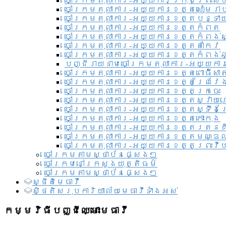
ចៅក្រមតុលាការ-អយ្យការ​ក្រុងព្រះសី
ចៅក្រមតុលាការ-អយ្យការខេត្តសៀមរា
ចៅក្រមតុលាការ-អយ្យការខេត្តបន្ទា
ចៅក្រមតុលាការ-អយ្យការខេត្តកំពត
ចៅក្រមតុលាការ-អយ្យការខេត្តកំពង់ស
ចៅក្រមតុលាការ-អយ្យការខេត្តតាកែវ
ចៅក្រមតុលាការ-អយ្យការខេត្តកំពង់ឆ្
បញ្ជីរាយនាមចៅក្រមតុលាការ-អយ្យការ
ចៅក្រមតុលាការ-អយ្យការខេត្តពោធិ៍សាត
ចៅក្រមតុលាការ-អយ្យការខេត្តព្រៃវែ
ចៅក្រមតុលាការ-អយ្យការខេត្តក្រចេះ
ចៅក្រមតុលាការ-អយ្យការខេត្តស្វាយ
ចៅក្រមតុលាការ-អយ្យការខេត្តស្ទឹងត
ចៅក្រមតុលាការ-អយ្យការខេត្តកោះកុង
ចៅក្រមតុលាការ-អយ្យការខេត្តរតនគ
ចៅក្រមតុលាការ-អយ្យការខេត្តមណ្ឌល
ចៅក្រមតុលាការ-អយ្យការខេត្តព្រះវិហ
ចៅក្រមតាមស្ថាប័នផ្សេងៗ
ចៅក្រមនៅក្រសួងយុត្តិធម៌
ចៅក្រមតាមស្ថាប័នផ្សេងៗ
ស្ថិតិមេធាវី
សិ្ថតិសរុបការិយាល័យមេធាវីទាំងអស់​
កម្មវិធីបញ្ជីឈ្មោះមេធាវី