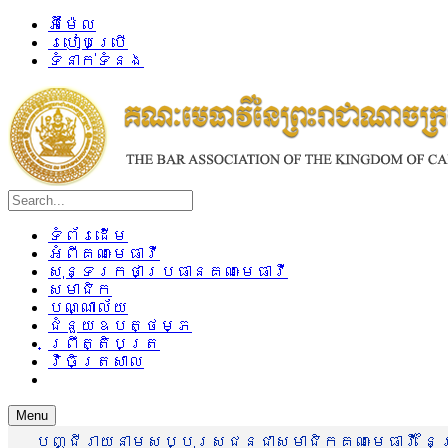
អ៊ីម៉ែល
របៀបប្រើ
ទំនាក់ទំនង
ទំព័រដើម
អំពីគណៈមេធាវី
សុន្ទរកថាប្រធានគណៈមេធាវី
សមាជិក
បណ្ណាល័យ
ជំនួយឧបត្ថម្ភ
ព្រឹត្តិបត្រ
វិចិត្រសាល
Menu
បញ្ជីរាយនាមសប្បុរសជនជាសមាជិកគណៈមេធាវី នៃព្