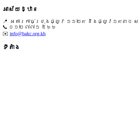
អាស័យដ្ឋាន
📍 អគារកាច់ជ្រុងផ្លូវ ១១២៩ និងផ្លូវ១៩៣០ សង្ក
📞 ​០១២ ៧៧១ ៥៦៦
✉️
info@bakc.org.kh
ទីតាំង