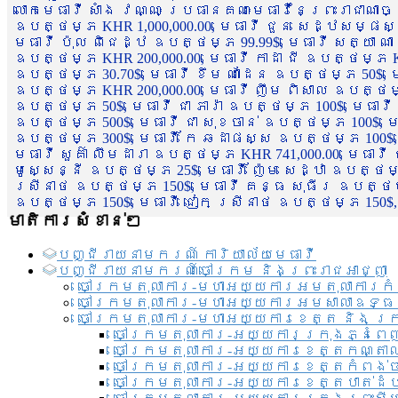
លោកមេធាវី សាំង វណ្ណៈ ប្រធានគណៈមេធាវីនៃព្រះរាជាណា
ឧបត្ថម្ភ KHR 1,000,000.00, មេធាវី ជួន សេដ្ឋសម្ផស
មេធាវី ប៉ុល ពិជេដ្ឋ ឧបត្ថម្ភ 99.99$, មេធាវី សត្យា ណ
ឧបត្ថម្ភ KHR 200,000.00, មេធាវី កាដា ជី ឧបត្ថម្ភ KH
ឧបត្ថម្ភ 30.70$, មេធាវី ខឹម ណាដែន ឧបត្ថម្ភ 50$, មេ
ឧបត្ថម្ភ KHR 200,000.00, មេធាវី ញឹម ពិសាល ឧបត្ថម្ភ 1
ឧបត្ថម្ភ 50$, មេធាវី ជា ភារ៉ា ឧបត្ថម្ភ 100$, មេធាវី
ឧបត្ថម្ភ 500$, មេធាវី ជា សុខចាន់ ឧបត្ថម្ភ 100$, មេធ
ឧបត្ថម្ភ 300$, មេធាវី កែ ឆដាផស្ស ឧបត្ថម្ភ 100$, មេ
មេធាវី សួគ៌ា លឹមដារា ឧបត្ថម្ភ KHR 741,000.00, មេធាវ
មូសេ្សន្នី ឧបត្ថម្ភ 25$, មេធាវី ញ៉ែម សេដ្ឋា ឧបត្ថម
ស្រីនាថ ឧបត្ថម្ភ 150$, មេធាវី គន្ធ សុធីរ ឧបត្ថម្ភ
ឧបត្ថម្ភ 150$, មេធាវី ជៀក ស្រីនាថ ឧបត្ថម្ភ 150$,
មាតិការសំខាន់ៗ
បញ្ជី​រាយ​នាមករណ៍ ការិយាល័យ​មេធាវី​
បញ្ជី​រាយ​នាមករណ៍​ចៅក្រម និងព្រះរាជអាជ្ញា
ចៅក្រមតុលាការ-មហាអយ្យការអមតុលាការកំ
ចៅក្រមតុលាការ-មហាអយ្យការអមសាលាឧទ្ធ
ចៅក្រមតុលាការ-មហាអយ្យការខេត្ត និង ក្
ចៅក្រមតុលាការ-អយ្យការក្រុងភ្នំពេ
ចៅក្រមតុលាការ-អយ្យការខេត្តកណ្តា
ចៅក្រមតុលាការ-អយ្យការខេត្តកំពង់
ចៅក្រមតុលាការ-អយ្យការខេត្តបាត់ដ