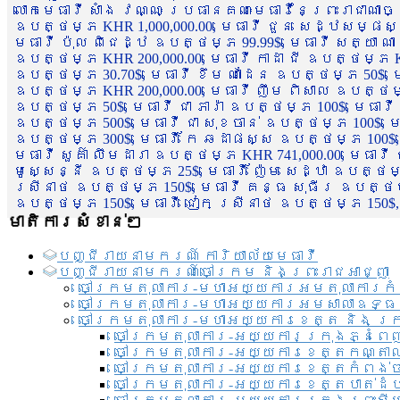
លោកមេធាវី សាំង វណ្ណៈ ប្រធានគណៈមេធាវីនៃព្រះរាជាណា
ឧបត្ថម្ភ KHR 1,000,000.00, មេធាវី ជួន សេដ្ឋសម្ផស
មេធាវី ប៉ុល ពិជេដ្ឋ ឧបត្ថម្ភ 99.99$, មេធាវី សត្យា ណ
ឧបត្ថម្ភ KHR 200,000.00, មេធាវី កាដា ជី ឧបត្ថម្ភ KH
ឧបត្ថម្ភ 30.70$, មេធាវី ខឹម ណាដែន ឧបត្ថម្ភ 50$, មេ
ឧបត្ថម្ភ KHR 200,000.00, មេធាវី ញឹម ពិសាល ឧបត្ថម្ភ 1
ឧបត្ថម្ភ 50$, មេធាវី ជា ភារ៉ា ឧបត្ថម្ភ 100$, មេធាវី
ឧបត្ថម្ភ 500$, មេធាវី ជា សុខចាន់ ឧបត្ថម្ភ 100$, មេធ
ឧបត្ថម្ភ 300$, មេធាវី កែ ឆដាផស្ស ឧបត្ថម្ភ 100$, មេ
មេធាវី សួគ៌ា លឹមដារា ឧបត្ថម្ភ KHR 741,000.00, មេធាវ
មូសេ្សន្នី ឧបត្ថម្ភ 25$, មេធាវី ញ៉ែម សេដ្ឋា ឧបត្ថម
ស្រីនាថ ឧបត្ថម្ភ 150$, មេធាវី គន្ធ សុធីរ ឧបត្ថម្ភ
ឧបត្ថម្ភ 150$, មេធាវី ជៀក ស្រីនាថ ឧបត្ថម្ភ 150$,
មាតិការសំខាន់ៗ
បញ្ជី​រាយ​នាមករណ៍ ការិយាល័យ​មេធាវី​
បញ្ជី​រាយ​នាមករណ៍​ចៅក្រម និងព្រះរាជអាជ្ញា
ចៅក្រមតុលាការ-មហាអយ្យការអមតុលាការកំ
ចៅក្រមតុលាការ-មហាអយ្យការអមសាលាឧទ្ធ
ចៅក្រមតុលាការ-មហាអយ្យការខេត្ត និង ក្
ចៅក្រមតុលាការ-អយ្យការក្រុងភ្នំពេ
ចៅក្រមតុលាការ-អយ្យការខេត្តកណ្តា
ចៅក្រមតុលាការ-អយ្យការខេត្តកំពង់
ចៅក្រមតុលាការ-អយ្យការខេត្តបាត់ដ