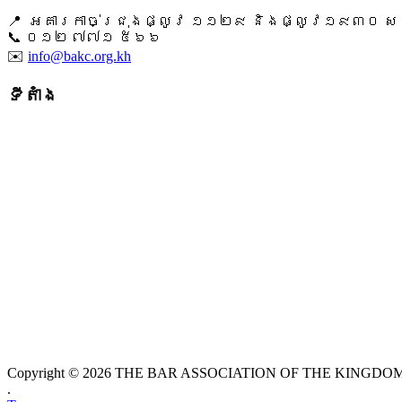
📍 អគារកាច់ជ្រុងផ្លូវ ១១២៩ និងផ្លូវ១៩៣០ សង្ក
📞 ​០១២ ៧៧១ ៥៦៦
✉️
info@bakc.org.kh
ទីតាំង
Copyright © 2026 THE BAR ASSOCIATION OF THE KINGDOM O
.