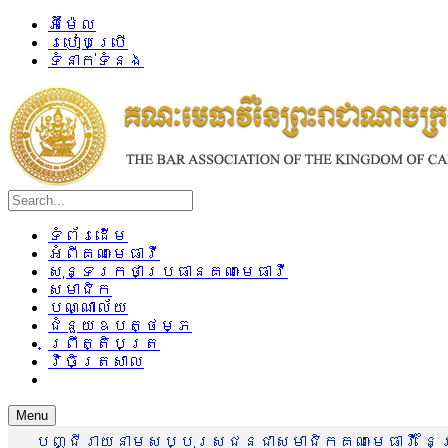
អ៊ីម៉ែល
របៀបប្រើ
ទំនាក់ទំនង
ទំព័រដើម
អំពីគណៈមេធាវី
សុន្ទរកថាប្រធានគណៈមេធាវី
សមាជិក
បណ្ណាល័យ
ជំនួយឧបត្ថម្ភ
ព្រឹត្តិបត្រ
វិចិត្រសាល
Menu
បញ្ជីរាយនាមសប្បុរសជនជាសមាជិកគណៈមេធាវី នៃព្