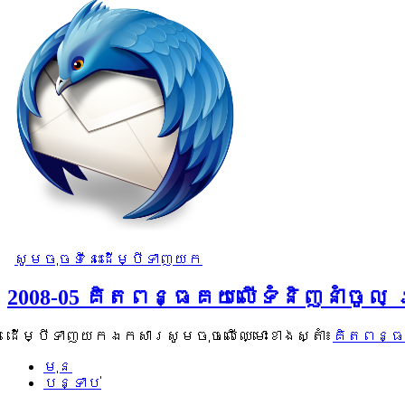
សូមចុចទីនេះដើម្បីទាញយក
2008-05 គិតពន្ធគយលើទំនិញនាំចូ
ដើម្បីទាញយកឯកសារសូមចុចលើឈ្មោះខាងស្តាំ៖
គិតពន្ធ
មុន
បន្ទាប់