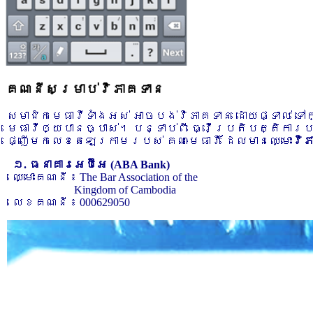
គណនីសម្រាប់វិភាគទាន
សមាជិកមេធាវីទាំងអស់ អាចបង់វិភាគទាន ដោយផ្ទាល់ ទ
មេធាវីឲ្យបានច្បាស់។ បន្ទាប់ពី ធ្វើប្រតិបត្តិការ
ផ្ញើមកលេខតេឡេក្រាមរបស់ គណៈមេធាវី ដែលមានឈ្មោះ
វិ
១. ធនាគារអេប៊ីអេ (ABA Bank)
ឈ្មោះគណនី ៖ The Bar Association of the
Kingdom of Cambodia
លេខគណនី ៖ 000629050