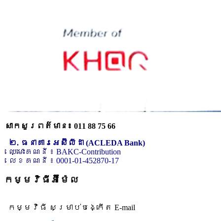
សាកសួរពត៌មាន៖ 011 88 75 66
២. ធនាគារអេស៊ីលីដា (ACLEDA Bank)
ឈ្មោះគណនី ៖ BAKC-Contribution
លេខគណនី ៖ 0001-01-452870-17
កម្មវិធីអ៊ីម៉ែល
កម្មវិធី សម្រាប់បង្កើត E-mail