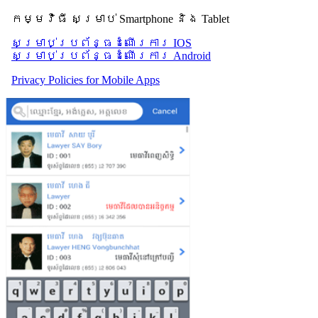
កម្មវិធី សម្រាប់ Smartphone និង Tablet
សម្រាប់​ប្រព័ន្ធដំណើរការ IOS
សម្រាប់​ប្រព័ន្ធដំណើរការ Android
Privacy Policies for Mobile Apps