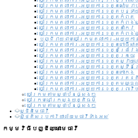
ចៅក្រមតុលាការ-អយ្យការ​ក្រុងព្រះសី
ចៅក្រមតុលាការ-អយ្យការខេត្តសៀមរា
ចៅក្រមតុលាការ-អយ្យការខេត្តបន្ទា
ចៅក្រមតុលាការ-អយ្យការខេត្តកំពត
ចៅក្រមតុលាការ-អយ្យការខេត្តកំពង់ស
ចៅក្រមតុលាការ-អយ្យការខេត្តតាកែវ
ចៅក្រមតុលាការ-អយ្យការខេត្តកំពង់ឆ្
បញ្ជីរាយនាមចៅក្រមតុលាការ-អយ្យការ
ចៅក្រមតុលាការ-អយ្យការខេត្តពោធិ៍សាត
ចៅក្រមតុលាការ-អយ្យការខេត្តព្រៃវែ
ចៅក្រមតុលាការ-អយ្យការខេត្តក្រចេះ
ចៅក្រមតុលាការ-អយ្យការខេត្តស្វាយ
ចៅក្រមតុលាការ-អយ្យការខេត្តស្ទឹងត
ចៅក្រមតុលាការ-អយ្យការខេត្តកោះកុង
ចៅក្រមតុលាការ-អយ្យការខេត្តរតនគ
ចៅក្រមតុលាការ-អយ្យការខេត្តមណ្ឌល
ចៅក្រមតុលាការ-អយ្យការខេត្តព្រះវិហ
ចៅក្រមតាមស្ថាប័នផ្សេងៗ
ចៅក្រមនៅក្រសួងយុត្តិធម៌
ចៅក្រមតាមស្ថាប័នផ្សេងៗ
ស្ថិតិមេធាវី
សិ្ថតិសរុបការិយាល័យមេធាវីទាំងអស់​
កម្មវិធីបញ្ជីឈ្មោះមេធាវី