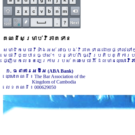
គណនីសម្រាប់វិភាគទាន
សមាជិកមេធាវីទាំងអស់ អាចបង់វិភាគទាន ដោយផ្ទាល់ ទ
មេធាវីឲ្យបានច្បាស់។ បន្ទាប់ពី ធ្វើប្រតិបត្តិការ
ផ្ញើមកលេខតេឡេក្រាមរបស់ គណៈមេធាវី ដែលមានឈ្មោះ
វិ
១. ធនាគារអេប៊ីអេ (ABA Bank)
ឈ្មោះគណនី ៖ The Bar Association of the
Kingdom of Cambodia
លេខគណនី ៖ 000629050