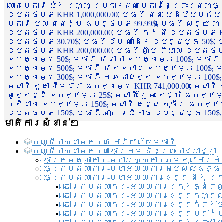
លោកមេធាវី សាំង វណ្ណៈ ប្រធានគណៈមេធាវីនៃព្រះរាជាណា
ឧបត្ថម្ភ KHR 1,000,000.00, មេធាវី ជួន សេដ្ឋសម្ផស
មេធាវី ប៉ុល ពិជេដ្ឋ ឧបត្ថម្ភ 99.99$, មេធាវី សត្យា ណ
ឧបត្ថម្ភ KHR 200,000.00, មេធាវី កាដា ជី ឧបត្ថម្ភ KH
ឧបត្ថម្ភ 30.70$, មេធាវី ខឹម ណាដែន ឧបត្ថម្ភ 50$, មេ
ឧបត្ថម្ភ KHR 200,000.00, មេធាវី ញឹម ពិសាល ឧបត្ថម្ភ 1
ឧបត្ថម្ភ 50$, មេធាវី ជា ភារ៉ា ឧបត្ថម្ភ 100$, មេធាវី
ឧបត្ថម្ភ 500$, មេធាវី ជា សុខចាន់ ឧបត្ថម្ភ 100$, មេធ
ឧបត្ថម្ភ 300$, មេធាវី កែ ឆដាផស្ស ឧបត្ថម្ភ 100$, មេ
មេធាវី សួគ៌ា លឹមដារា ឧបត្ថម្ភ KHR 741,000.00, មេធាវ
មូសេ្សន្នី ឧបត្ថម្ភ 25$, មេធាវី ញ៉ែម សេដ្ឋា ឧបត្ថម
ស្រីនាថ ឧបត្ថម្ភ 150$, មេធាវី គន្ធ សុធីរ ឧបត្ថម្ភ
ឧបត្ថម្ភ 150$, មេធាវី ជៀក ស្រីនាថ ឧបត្ថម្ភ 150$,
មាតិការសំខាន់ៗ
បញ្ជី​រាយ​នាមករណ៍ ការិយាល័យ​មេធាវី​
បញ្ជី​រាយ​នាមករណ៍​ចៅក្រម និងព្រះរាជអាជ្ញា
ចៅក្រមតុលាការ-មហាអយ្យការអមតុលាការកំ
ចៅក្រមតុលាការ-មហាអយ្យការអមសាលាឧទ្ធ
ចៅក្រមតុលាការ-មហាអយ្យការខេត្ត និង ក្
ចៅក្រមតុលាការ-អយ្យការក្រុងភ្នំពេ
ចៅក្រមតុលាការ-អយ្យការខេត្តកណ្តា
ចៅក្រមតុលាការ-អយ្យការខេត្តកំពង់
ចៅក្រមតុលាការ-អយ្យការខេត្តបាត់ដ