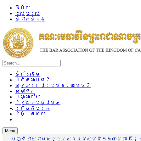
អ៊ីម៉ែល
របៀបប្រើ
ទំនាក់ទំនង
ទំព័រដើម
អំពីគណៈមេធាវី
សុន្ទរកថាប្រធានគណៈមេធាវី
សមាជិក
បណ្ណាល័យ
ជំនួយឧបត្ថម្ភ
ព្រឹត្តិបត្រ
វិចិត្រសាល
Menu
បញ្ជីរាយនាមសប្បុរសជនជាសមាជិកគណៈមេធាវី នៃព្