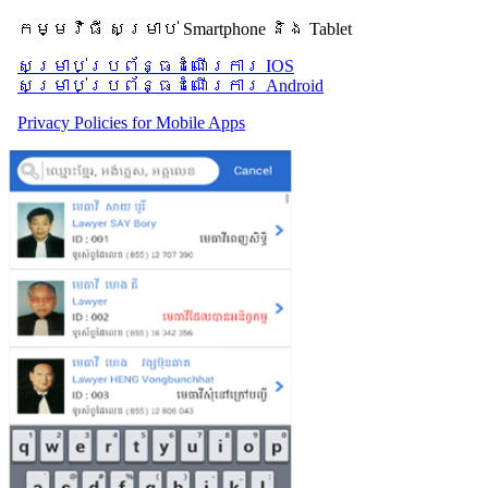
កម្មវិធី សម្រាប់ Smartphone និង Tablet
សម្រាប់​ប្រព័ន្ធដំណើរការ IOS
សម្រាប់​ប្រព័ន្ធដំណើរការ Android
Privacy Policies for Mobile Apps