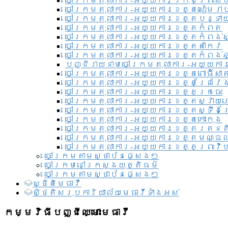
ចៅក្រមតុលាការ-អយ្យការ​ក្រុងព្រះសី
ចៅក្រមតុលាការ-អយ្យការខេត្តសៀមរា
ចៅក្រមតុលាការ-អយ្យការខេត្តបន្ទា
ចៅក្រមតុលាការ-អយ្យការខេត្តកំពត
ចៅក្រមតុលាការ-អយ្យការខេត្តកំពង់ស
ចៅក្រមតុលាការ-អយ្យការខេត្តតាកែវ
ចៅក្រមតុលាការ-អយ្យការខេត្តកំពង់ឆ្
បញ្ជីរាយនាមចៅក្រមតុលាការ-អយ្យការ
ចៅក្រមតុលាការ-អយ្យការខេត្តពោធិ៍សាត
ចៅក្រមតុលាការ-អយ្យការខេត្តព្រៃវែ
ចៅក្រមតុលាការ-អយ្យការខេត្តក្រចេះ
ចៅក្រមតុលាការ-អយ្យការខេត្តស្វាយ
ចៅក្រមតុលាការ-អយ្យការខេត្តស្ទឹងត
ចៅក្រមតុលាការ-អយ្យការខេត្តកោះកុង
ចៅក្រមតុលាការ-អយ្យការខេត្តរតនគ
ចៅក្រមតុលាការ-អយ្យការខេត្តមណ្ឌល
ចៅក្រមតុលាការ-អយ្យការខេត្តព្រះវិហ
ចៅក្រមតាមស្ថាប័នផ្សេងៗ
ចៅក្រមនៅក្រសួងយុត្តិធម៌
ចៅក្រមតាមស្ថាប័នផ្សេងៗ
ស្ថិតិមេធាវី
សិ្ថតិសរុបការិយាល័យមេធាវីទាំងអស់​
កម្មវិធីបញ្ជីឈ្មោះមេធាវី