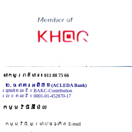
សាកសួរពត៌មាន៖ 011 88 75 66
២. ធនាគារអេស៊ីលីដា (ACLEDA Bank)
ឈ្មោះគណនី ៖ BAKC-Contribution
លេខគណនី ៖ 0001-01-452870-17
កម្មវិធីអ៊ីម៉ែល
កម្មវិធី សម្រាប់បង្កើត E-mail