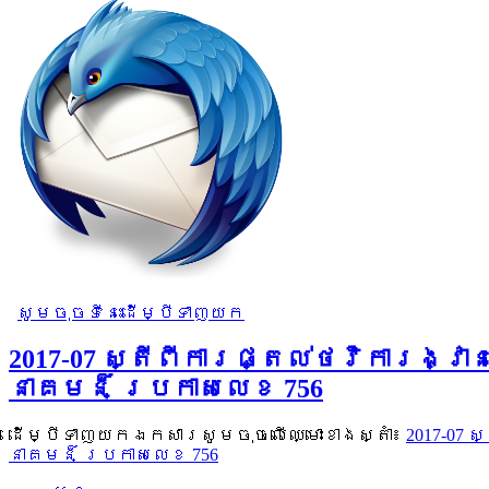
សូមចុចទីនេះដើម្បីទាញយក
2017-07 ស្តីពីការផ្តល់ថវិការង្
នាគមន៏ ប្រកាសលេខ 756
ដើម្បីទាញយកឯកសារសូមចុចលើឈ្មោះខាងស្តាំ៖
2017-07
នាគមន៏ ប្រកាសលេខ 756