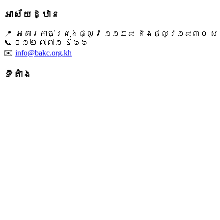
អាស័យដ្ឋាន
📍 អគារកាច់ជ្រុងផ្លូវ ១១២៩ និងផ្លូវ១៩៣០ សង្ក
📞 ​០១២ ៧៧១ ៥៦៦
✉️
info@bakc.org.kh
ទីតាំង