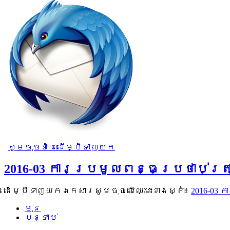
សូមចុចទីនេះដើម្បីទាញយក
2016-03 ការប្រមូលពន្ធប្រថាប់ត្រ
ដើម្បីទាញយកឯកសារសូមចុចលើឈ្មោះខាងស្តាំ៖
2016-03 
មុន
បន្ទាប់