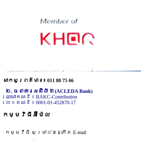
សាកសួរពត៌មាន៖ 011 88 75 66
២. ធនាគារអេស៊ីលីដា (ACLEDA Bank)
ឈ្មោះគណនី ៖ BAKC-Contribution
លេខគណនី ៖ 0001-01-452870-17
កម្មវិធីអ៊ីម៉ែល
កម្មវិធី សម្រាប់បង្កើត E-mail