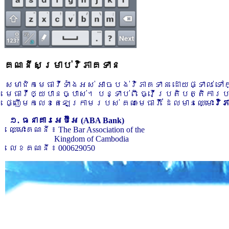
គណនីសម្រាប់វិភាគទាន
សមាជិកមេធាវីទាំងអស់ អាចបង់វិភាគទាន ដោយផ្ទាល់ ទ
មេធាវីឲ្យបានច្បាស់។ បន្ទាប់ពី ធ្វើប្រតិបត្តិការ
ផ្ញើមកលេខតេឡេក្រាមរបស់ គណៈមេធាវី ដែលមានឈ្មោះ
វិ
១. ធនាគារអេប៊ីអេ (ABA Bank)
ឈ្មោះគណនី ៖ The Bar Association of the
Kingdom of Cambodia
លេខគណនី ៖ 000629050