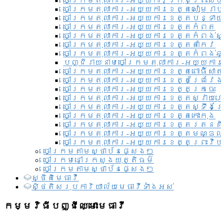
ចៅក្រមតុលាការ-អយ្យការ​ក្រុងព្រះសី
ចៅក្រមតុលាការ-អយ្យការខេត្តសៀមរា
ចៅក្រមតុលាការ-អយ្យការខេត្តបន្ទា
ចៅក្រមតុលាការ-អយ្យការខេត្តកំពត
ចៅក្រមតុលាការ-អយ្យការខេត្តកំពង់ស
ចៅក្រមតុលាការ-អយ្យការខេត្តតាកែវ
ចៅក្រមតុលាការ-អយ្យការខេត្តកំពង់ឆ្
បញ្ជីរាយនាមចៅក្រមតុលាការ-អយ្យការ
ចៅក្រមតុលាការ-អយ្យការខេត្តពោធិ៍សាត
ចៅក្រមតុលាការ-អយ្យការខេត្តព្រៃវែ
ចៅក្រមតុលាការ-អយ្យការខេត្តក្រចេះ
ចៅក្រមតុលាការ-អយ្យការខេត្តស្វាយ
ចៅក្រមតុលាការ-អយ្យការខេត្តស្ទឹងត
ចៅក្រមតុលាការ-អយ្យការខេត្តកោះកុង
ចៅក្រមតុលាការ-អយ្យការខេត្តរតនគ
ចៅក្រមតុលាការ-អយ្យការខេត្តមណ្ឌល
ចៅក្រមតុលាការ-អយ្យការខេត្តព្រះវិហ
ចៅក្រមតាមស្ថាប័នផ្សេងៗ
ចៅក្រមនៅក្រសួងយុត្តិធម៌
ចៅក្រមតាមស្ថាប័នផ្សេងៗ
ស្ថិតិមេធាវី
សិ្ថតិសរុបការិយាល័យមេធាវីទាំងអស់​
កម្មវិធីបញ្ជីឈ្មោះមេធាវី