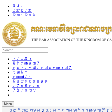
អ៊ីម៉ែល
របៀបប្រើ
ទំនាក់ទំនង
ទំព័រដើម
អំពីគណៈមេធាវី
សុន្ទរកថាប្រធានគណៈមេធាវី
សមាជិក
បណ្ណាល័យ
ជំនួយឧបត្ថម្ភ
ព្រឹត្តិបត្រ
វិចិត្រសាល
Menu
បញ្ជីរាយនាមសប្បុរសជនជាសមាជិកគណៈមេធាវី នៃព្