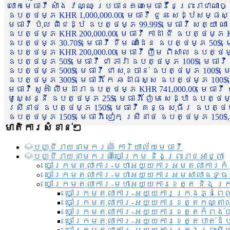
លោកមេធាវី សាំង វណ្ណៈ ប្រធានគណៈមេធាវីនៃព្រះរាជាណា
ឧបត្ថម្ភ KHR 1,000,000.00, មេធាវី ជួន សេដ្ឋសម្ផស
មេធាវី ប៉ុល ពិជេដ្ឋ ឧបត្ថម្ភ 99.99$, មេធាវី សត្យា ណ
ឧបត្ថម្ភ KHR 200,000.00, មេធាវី កាដា ជី ឧបត្ថម្ភ KH
ឧបត្ថម្ភ 30.70$, មេធាវី ខឹម ណាដែន ឧបត្ថម្ភ 50$, មេ
ឧបត្ថម្ភ KHR 200,000.00, មេធាវី ញឹម ពិសាល ឧបត្ថម្ភ 1
ឧបត្ថម្ភ 50$, មេធាវី ជា ភារ៉ា ឧបត្ថម្ភ 100$, មេធាវី
ឧបត្ថម្ភ 500$, មេធាវី ជា សុខចាន់ ឧបត្ថម្ភ 100$, មេធ
ឧបត្ថម្ភ 300$, មេធាវី កែ ឆដាផស្ស ឧបត្ថម្ភ 100$, មេ
មេធាវី សួគ៌ា លឹមដារា ឧបត្ថម្ភ KHR 741,000.00, មេធាវ
មូសេ្សន្នី ឧបត្ថម្ភ 25$, មេធាវី ញ៉ែម សេដ្ឋា ឧបត្ថម
ស្រីនាថ ឧបត្ថម្ភ 150$, មេធាវី គន្ធ សុធីរ ឧបត្ថម្ភ
ឧបត្ថម្ភ 150$, មេធាវី ជៀក ស្រីនាថ ឧបត្ថម្ភ 150$,
មាតិការសំខាន់ៗ
បញ្ជី​រាយ​នាមករណ៍ ការិយាល័យ​មេធាវី​
បញ្ជី​រាយ​នាមករណ៍​ចៅក្រម និងព្រះរាជអាជ្ញា
ចៅក្រមតុលាការ-មហាអយ្យការអមតុលាការកំ
ចៅក្រមតុលាការ-មហាអយ្យការអមសាលាឧទ្ធ
ចៅក្រមតុលាការ-មហាអយ្យការខេត្ត និង ក្
ចៅក្រមតុលាការ-អយ្យការក្រុងភ្នំពេ
ចៅក្រមតុលាការ-អយ្យការខេត្តកណ្តា
ចៅក្រមតុលាការ-អយ្យការខេត្តកំពង់
ចៅក្រមតុលាការ-អយ្យការខេត្តបាត់ដ