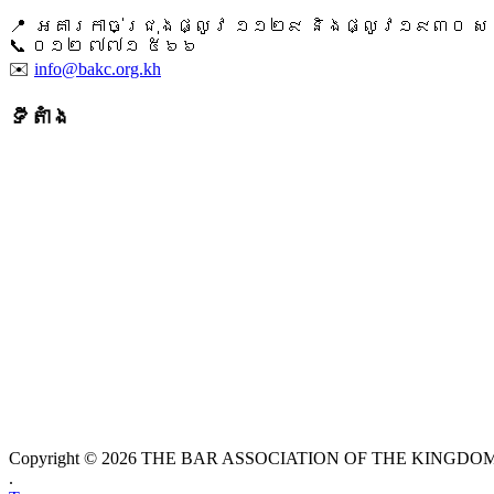
📍 អគារកាច់ជ្រុងផ្លូវ ១១២៩ និងផ្លូវ១៩៣០ សង្ក
📞 ​០១២ ៧៧១ ៥៦៦
✉️
info@bakc.org.kh
ទីតាំង
Copyright © 2026 THE BAR ASSOCIATION OF THE KINGDOM O
.