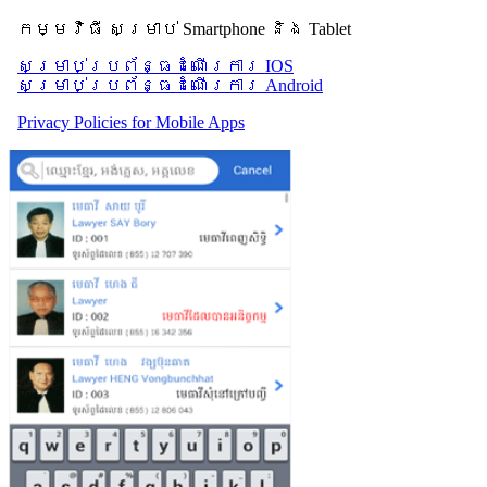
កម្មវិធី សម្រាប់ Smartphone និង Tablet
សម្រាប់​ប្រព័ន្ធដំណើរការ IOS
សម្រាប់​ប្រព័ន្ធដំណើរការ Android
Privacy Policies for Mobile Apps