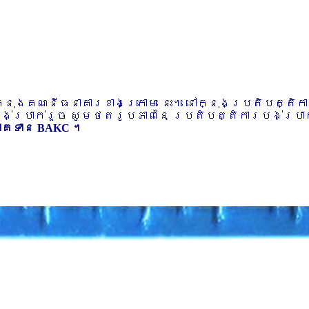
ៅក្នុងគណនីធនាគារខាងក្រោម នេះ។ នៅក្នុងប្រតិបត្តិ
បង់ប្រាក់រួច សូមថតរូបភាពនៃ ប្រតិបត្តិការបង់ប្រាក់
ភាគទាន BAKC ។