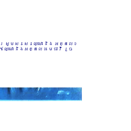
ការ សូមសរសេរឈ្មោះ និង អត្តលេខ
 ឈ្មោះ និងអត្តលេខ មេធាវី រួច