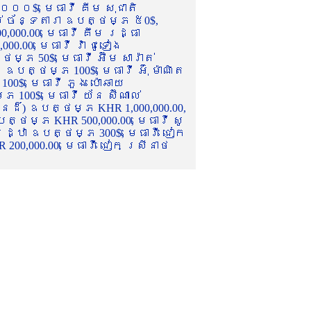
០០០$, មេធាវី គីម សុជាតិ
ល់ ច័ន្ទតារា ឧបត្ថម្ភ ៥0$,
,000.00, មេធាវី គឹម រដ្ធា
.00, មេធាវី វ៉ា ជូទៀង
្ភ 50$, មេធាវី អ៊ឹម សារ៉ាត់
ឧបត្ថម្ភ 100$, មេធាវី អ៊ុំ ម៉ាណិត
00$, មេធាវី ភួង ប៉ោឆាយ
100$, មេធាវី យ័ន ស៊ីណាល់
េនដ៏) ឧបត្ថម្ភ KHR 1,000,000.00,
ត្ថម្ភ KHR 500,000.00, មេធាវី សូ
 រដ្ឋា ឧបត្ថម្ភ 300$, មេធាវី ជៀក
00,000.00, មេធាវី ជៀក ស្រីនាថ