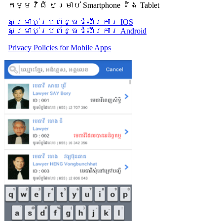
កម្មវិធី សម្រាប់ Smartphone និង Tablet
សម្រាប់​ប្រព័ន្ធដំណើរការ IOS
សម្រាប់​ប្រព័ន្ធដំណើរការ Android
Privacy Policies for Mobile Apps