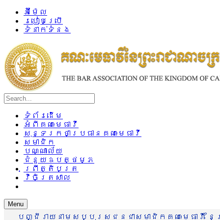
អ៊ីម៉ែល
របៀបប្រើ
ទំនាក់ទំនង
ទំព័រដើម
អំពីគណៈមេធាវី
សុន្ទរកថាប្រធានគណៈមេធាវី
សមាជិក
បណ្ណាល័យ
ជំនួយឧបត្ថម្ភ
ព្រឹត្តិបត្រ
វិចិត្រសាល
Menu
បញ្ជីរាយនាមសប្បុរសជនជាសមាជិកគណៈមេធាវី នៃព្