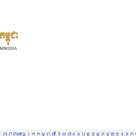
រះរាជាណាចក្រកម្ពុជា ដែលបានឧបត្ថម្ភជួយក្នុងកម