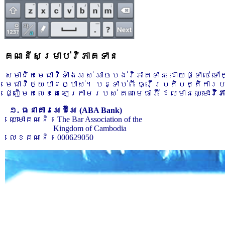
គណនីសម្រាប់វិភាគទាន
សមាជិកមេធាវីទាំងអស់ អាចបង់វិភាគទាន ដោយផ្ទាល់ ទ
មេធាវីឲ្យបានច្បាស់។ បន្ទាប់ពី ធ្វើប្រតិបត្តិការ
ផ្ញើមកលេខតេឡេក្រាមរបស់ គណៈមេធាវី ដែលមានឈ្មោះ
វិ
១. ធនាគារអេប៊ីអេ (ABA Bank)
ឈ្មោះគណនី ៖ The Bar Association of the
Kingdom of Cambodia
លេខគណនី ៖ 000629050