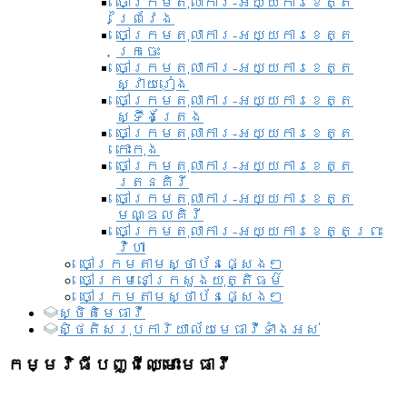
ចៅក្រមតុលាការ-អយ្យការខេត្ត
ព្រៃវែង
ចៅក្រមតុលាការ-អយ្យការខេត្ត
ក្រចេះ
ចៅក្រមតុលាការ-អយ្យការខេត្ត
ស្វាយរៀង
ចៅក្រមតុលាការ-អយ្យការខេត្ត
ស្ទឹងត្រែង
ចៅក្រមតុលាការ-អយ្យការខេត្ត
កោះកុង
ចៅក្រមតុលាការ-អយ្យការខេត្ត
រតនគិរី
ចៅក្រមតុលាការ-អយ្យការខេត្ត
មណ្ឌលគិរី
ចៅក្រមតុលាការ-អយ្យការខេត្តព្រះ
វិហា
ចៅក្រមតាមស្ថាប័នផ្សេងៗ
ចៅក្រមនៅក្រសួងយុត្តិធម៌
ចៅក្រមតាមស្ថាប័នផ្សេងៗ
ស្ថិតិមេធាវី
សិ្ថតិសរុបការិយាល័យមេធាវីទាំងអស់​
កម្មវិធីបញ្ជីឈ្មោះមេធាវី