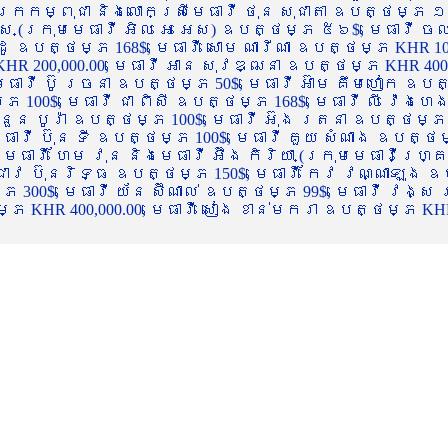
ចក្រកម្ពុជា និងលោកស្រីមេធាវី ថុន សុជាតា ឧបត្ថម្ភ ១
្ស (ក្រុមមេធាវី អិល អេ អេស) ឧបត្ថម្ភ ៥៦$, មេធាវី ច
ាដូ ឧបត្ថម្ភ 168$, មេធាវី សោម ណារីណា ឧបត្ថម្ភ KHR 100
R 200,000.00, មេធាវី អាន សុវឌ្ឍនា ឧបត្ថម្ភ KHR 400,000
ធាវី ប៊ូ រចនា ឧបត្ថម្ភ 50$, មេធាវី អ៊ាម គឹមហៀក ឧបត្ថម
00$, មេធាវី ជា ពិសី ឧបត្ថម្ភ 168$, មេធាវី លី វ៉េងហេង 
 នួន បូរ៉ា ឧបត្ថម្ភ 100$, មេធាវី អ៊ុង រតនា ឧបត្ថម្ភ 1
ាវី ប៊ុន ទី ឧបត្ថម្ភ 100$, មេធាវី គួយ សំណាង ឧបត្ថម្ភ 
ធាវី ហែម វុន និងមេធាវី អ៊ឹង កិរិយា (ក្រុមមេធាវីហ្គ្រ
ី ជាវ ប៊ុនរិទ្ធ ឧបត្ថម្ភ 150$, មេធាវី កែវ វណ្ណាឡុង ឧប
្ភ 300$, មេធាវី យ័ន ស៊ីណាល់ ឧបត្ថម្ភ 99$, មេធាវី វង្ស
 KHR 400,000.00, មេធាវី សៀង ខាន់មករា ឧបត្ថម្ភ KHR 2