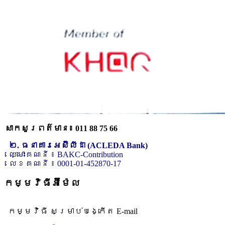
សាកសួរពត៌មាន៖ 011 88 75 66
២. ធនាគារអេស៊ីលីដា (ACLEDA Bank)
ឈ្មោះគណនី ៖ BAKC-Contribution
លេខគណនី ៖ 0001-01-452870-17
កម្មវិធីអ៊ីម៉ែល
កម្មវិធី សម្រាប់បង្កើត E-mail