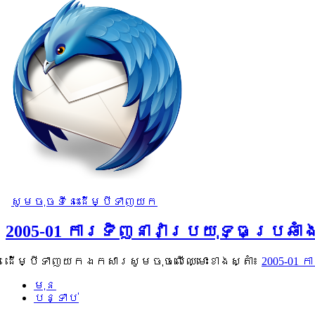
សូមចុចទីនេះដើម្បីទាញយក
2005-01 ការទិញនាវាប្រយុទ្ធប្រ
ដើម្បីទាញយកឯកសារសូមចុចលើឈ្មោះខាងស្តាំ៖
2005-01
មុន
បន្ទាប់