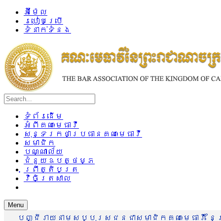
អ៊ីម៉ែល
របៀបប្រើ
ទំនាក់ទំនង
ទំព័រដើម
អំពីគណៈមេធាវី
សុន្ទរកថាប្រធានគណៈមេធាវី
សមាជិក
បណ្ណាល័យ
ជំនួយឧបត្ថម្ភ
ព្រឹត្តិបត្រ
វិចិត្រសាល
Menu
បញ្ជីរាយនាមសប្បុរសជនជាសមាជិកគណៈមេធាវី នៃព្