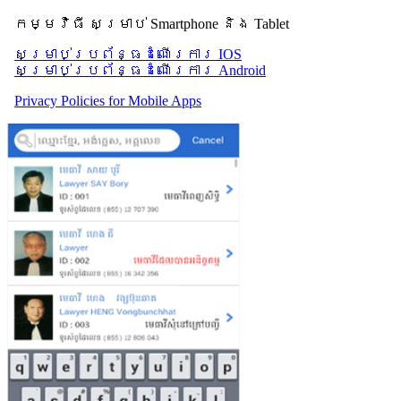
កម្មវិធី សម្រាប់ Smartphone និង Tablet
សម្រាប់​ប្រព័ន្ធដំណើរការ IOS
សម្រាប់​ប្រព័ន្ធដំណើរការ Android
Privacy Policies for Mobile Apps