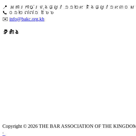
📍 អគារកាច់ជ្រុងផ្លូវ ១១២៩ និងផ្លូវ១៩៣០ សង្ក
📞 ​០១២ ៧៧១ ៥៦៦
✉️
info@bakc.org.kh
ទីតាំង
Copyright © 2026 THE BAR ASSOCIATION OF THE KINGDOM O
.