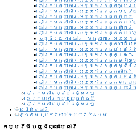
ចៅក្រមតុលាការ-អយ្យការ​ក្រុងព្រះសី
ចៅក្រមតុលាការ-អយ្យការខេត្តសៀមរា
ចៅក្រមតុលាការ-អយ្យការខេត្តបន្ទា
ចៅក្រមតុលាការ-អយ្យការខេត្តកំពត
ចៅក្រមតុលាការ-អយ្យការខេត្តកំពង់ស
ចៅក្រមតុលាការ-អយ្យការខេត្តតាកែវ
ចៅក្រមតុលាការ-អយ្យការខេត្តកំពង់ឆ្
បញ្ជីរាយនាមចៅក្រមតុលាការ-អយ្យការ
ចៅក្រមតុលាការ-អយ្យការខេត្តពោធិ៍សាត
ចៅក្រមតុលាការ-អយ្យការខេត្តព្រៃវែ
ចៅក្រមតុលាការ-អយ្យការខេត្តក្រចេះ
ចៅក្រមតុលាការ-អយ្យការខេត្តស្វាយ
ចៅក្រមតុលាការ-អយ្យការខេត្តស្ទឹងត
ចៅក្រមតុលាការ-អយ្យការខេត្តកោះកុង
ចៅក្រមតុលាការ-អយ្យការខេត្តរតនគ
ចៅក្រមតុលាការ-អយ្យការខេត្តមណ្ឌល
ចៅក្រមតុលាការ-អយ្យការខេត្តព្រះវិហ
ចៅក្រមតាមស្ថាប័នផ្សេងៗ
ចៅក្រមនៅក្រសួងយុត្តិធម៌
ចៅក្រមតាមស្ថាប័នផ្សេងៗ
ស្ថិតិមេធាវី
សិ្ថតិសរុបការិយាល័យមេធាវីទាំងអស់​
កម្មវិធីបញ្ជីឈ្មោះមេធាវី