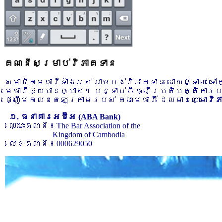
គណនីសម្រាប់វិភាគទាន
សមាជិកមេធាវីទាំងអស់ អាចបង់វិភាគទាន ដោយផ្ទាល់ ទ
មេធាវីឲ្យបានច្បាស់។ បន្ទាប់ពី ធ្វើប្រតិបត្តិការ
ផ្ញើមកលេខតេឡេក្រាមរបស់ គណៈមេធាវី ដែលមានឈ្មោះ
វិ
១. ធនាគារអេប៊ីអេ (ABA Bank)
ឈ្មោះគណនី ៖ The Bar Association of the
Kingdom of Cambodia
លេខគណនី ៖ 000629050