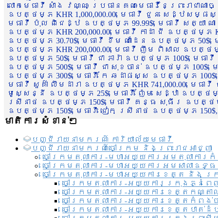
លោកមេធាវី សាំង វណ្ណៈ ប្រធានគណៈមេធាវីនៃព្រះរាជាណា
ឧបត្ថម្ភ KHR 1,000,000.00, មេធាវី ជួន សេដ្ឋសម្ផស
មេធាវី ប៉ុល ពិជេដ្ឋ ឧបត្ថម្ភ 99.99$, មេធាវី សត្យា ណ
ឧបត្ថម្ភ KHR 200,000.00, មេធាវី កាដា ជី ឧបត្ថម្ភ KH
ឧបត្ថម្ភ 30.70$, មេធាវី ខឹម ណាដែន ឧបត្ថម្ភ 50$, មេ
ឧបត្ថម្ភ KHR 200,000.00, មេធាវី ញឹម ពិសាល ឧបត្ថម្ភ 1
ឧបត្ថម្ភ 50$, មេធាវី ជា ភារ៉ា ឧបត្ថម្ភ 100$, មេធាវី
ឧបត្ថម្ភ 500$, មេធាវី ជា សុខចាន់ ឧបត្ថម្ភ 100$, មេធ
ឧបត្ថម្ភ 300$, មេធាវី កែ ឆដាផស្ស ឧបត្ថម្ភ 100$, មេ
មេធាវី សួគ៌ា លឹមដារា ឧបត្ថម្ភ KHR 741,000.00, មេធាវ
មូសេ្សន្នី ឧបត្ថម្ភ 25$, មេធាវី ញ៉ែម សេដ្ឋា ឧបត្ថម
ស្រីនាថ ឧបត្ថម្ភ 150$, មេធាវី គន្ធ សុធីរ ឧបត្ថម្ភ
ឧបត្ថម្ភ 150$, មេធាវី ជៀក ស្រីនាថ ឧបត្ថម្ភ 150$,
មាតិការសំខាន់ៗ
បញ្ជី​រាយ​នាមករណ៍ ការិយាល័យ​មេធាវី​
បញ្ជី​រាយ​នាមករណ៍​ចៅក្រម និងព្រះរាជអាជ្ញា
ចៅក្រមតុលាការ-មហាអយ្យការអមតុលាការកំ
ចៅក្រមតុលាការ-មហាអយ្យការអមសាលាឧទ្ធ
ចៅក្រមតុលាការ-មហាអយ្យការខេត្ត និង ក្
ចៅក្រមតុលាការ-អយ្យការក្រុងភ្នំពេ
ចៅក្រមតុលាការ-អយ្យការខេត្តកណ្តា
ចៅក្រមតុលាការ-អយ្យការខេត្តកំពង់
ចៅក្រមតុលាការ-អយ្យការខេត្តបាត់ដ