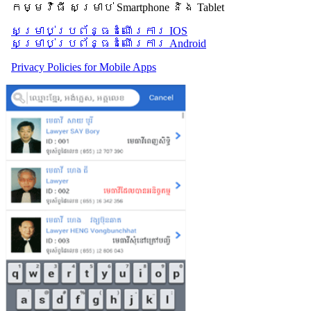
កម្មវិធី សម្រាប់ Smartphone និង Tablet
សម្រាប់​ប្រព័ន្ធដំណើរការ IOS
សម្រាប់​ប្រព័ន្ធដំណើរការ Android
Privacy Policies for Mobile Apps