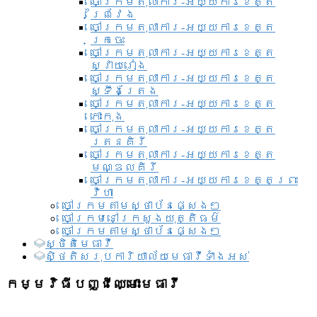
ចៅក្រមតុលាការ-អយ្យការខេត្ត
ព្រៃវែង
ចៅក្រមតុលាការ-អយ្យការខេត្ត
ក្រចេះ
ចៅក្រមតុលាការ-អយ្យការខេត្ត
ស្វាយរៀង
ចៅក្រមតុលាការ-អយ្យការខេត្ត
ស្ទឹងត្រែង
ចៅក្រមតុលាការ-អយ្យការខេត្ត
កោះកុង
ចៅក្រមតុលាការ-អយ្យការខេត្ត
រតនគិរី
ចៅក្រមតុលាការ-អយ្យការខេត្ត
មណ្ឌលគិរី
ចៅក្រមតុលាការ-អយ្យការខេត្តព្រះ
វិហា
ចៅក្រមតាមស្ថាប័នផ្សេងៗ
ចៅក្រមនៅក្រសួងយុត្តិធម៌
ចៅក្រមតាមស្ថាប័នផ្សេងៗ
ស្ថិតិមេធាវី
សិ្ថតិសរុបការិយាល័យមេធាវីទាំងអស់​
កម្មវិធីបញ្ជីឈ្មោះមេធាវី