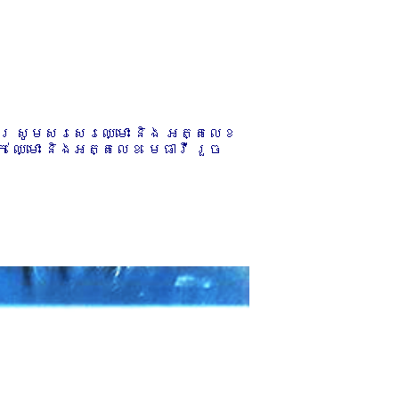
ការ សូមសរសេរឈ្មោះ និង អត្តលេខ
 ឈ្មោះ និងអត្តលេខ មេធាវី រួច