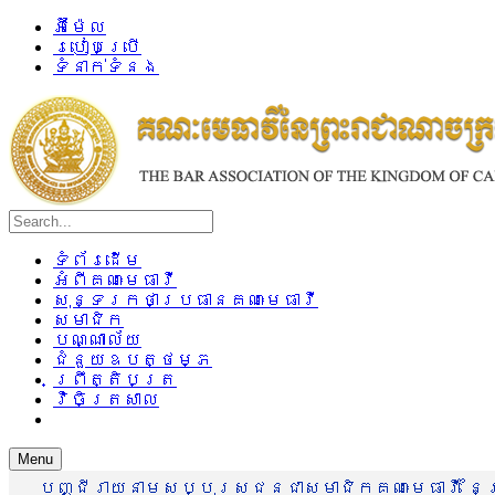
អ៊ីម៉ែល
របៀបប្រើ
ទំនាក់ទំនង
ទំព័រដើម
អំពីគណៈមេធាវី
សុន្ទរកថាប្រធានគណៈមេធាវី
សមាជិក
បណ្ណាល័យ
ជំនួយឧបត្ថម្ភ
ព្រឹត្តិបត្រ
វិចិត្រសាល
Menu
បញ្ជីរាយនាមសប្បុរសជនជាសមាជិកគណៈមេធាវី នៃព្