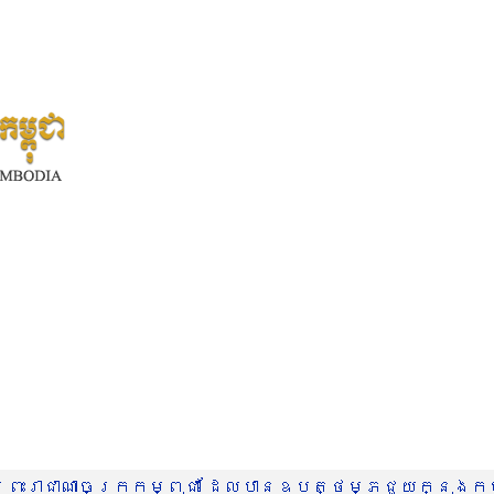
រះរាជាណាចក្រកម្ពុជា ដែលបានឧបត្ថម្ភជួយក្នុងកម