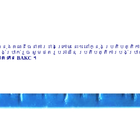
ៅក្នុងគណនីធនាគារខាងក្រោម នេះ។ នៅក្នុងប្រតិបត្តិ
បង់ប្រាក់រួច សូមថតរូបភាពនៃ ប្រតិបត្តិការបង់ប្រាក់
ភាគទាន BAKC ។