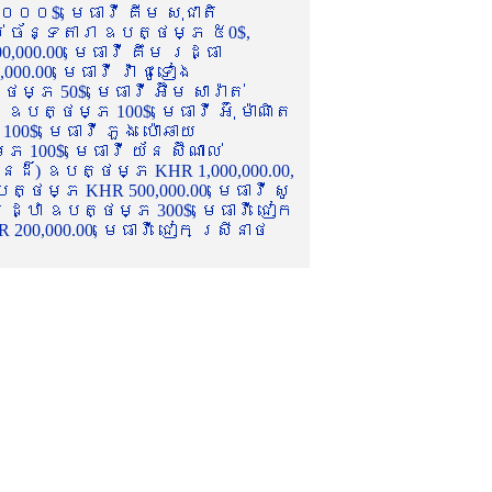
០០០$, មេធាវី គីម សុជាតិ
ល់ ច័ន្ទតារា ឧបត្ថម្ភ ៥0$,
,000.00, មេធាវី គឹម រដ្ធា
.00, មេធាវី វ៉ា ជូទៀង
្ភ 50$, មេធាវី អ៊ឹម សារ៉ាត់
ឧបត្ថម្ភ 100$, មេធាវី អ៊ុំ ម៉ាណិត
00$, មេធាវី ភួង ប៉ោឆាយ
100$, មេធាវី យ័ន ស៊ីណាល់
េនដ៏) ឧបត្ថម្ភ KHR 1,000,000.00,
ត្ថម្ភ KHR 500,000.00, មេធាវី សូ
 រដ្ឋា ឧបត្ថម្ភ 300$, មេធាវី ជៀក
00,000.00, មេធាវី ជៀក ស្រីនាថ