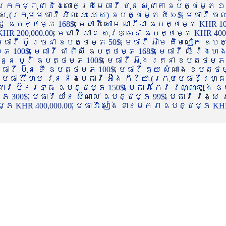
ចក្រកម្ពុជា និងលោកស្រីមេធាវី ថុន សុជាតា ឧបត្ថម្ភ ១
្ស (ក្រុមមេធាវី អិល អេ អេស) ឧបត្ថម្ភ ៥៦$, មេធាវី ច
ាដូ ឧបត្ថម្ភ 168$, មេធាវី សោម ណារីណា ឧបត្ថម្ភ KHR 100
R 200,000.00, មេធាវី អាន សុវឌ្ឍនា ឧបត្ថម្ភ KHR 400,000
ធាវី ប៊ូ រចនា ឧបត្ថម្ភ 50$, មេធាវី អ៊ាម គឹមហៀក ឧបត្ថម
00$, មេធាវី ជា ពិសី ឧបត្ថម្ភ 168$, មេធាវី លី វ៉េងហេង 
 នួន បូរ៉ា ឧបត្ថម្ភ 100$, មេធាវី អ៊ុង រតនា ឧបត្ថម្ភ 1
ាវី ប៊ុន ទី ឧបត្ថម្ភ 100$, មេធាវី គួយ សំណាង ឧបត្ថម្ភ 
ធាវី ហែម វុន និងមេធាវី អ៊ឹង កិរិយា (ក្រុមមេធាវីហ្គ្រ
ី ជាវ ប៊ុនរិទ្ធ ឧបត្ថម្ភ 150$, មេធាវី កែវ វណ្ណាឡុង ឧប
្ភ 300$, មេធាវី យ័ន ស៊ីណាល់ ឧបត្ថម្ភ 99$, មេធាវី វង្ស
 KHR 400,000.00, មេធាវី សៀង ខាន់មករា ឧបត្ថម្ភ KHR 2