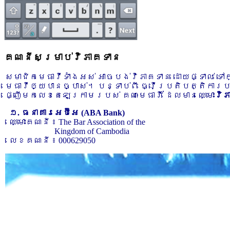
គណនីសម្រាប់វិភាគទាន
សមាជិកមេធាវីទាំងអស់ អាចបង់វិភាគទាន ដោយផ្ទាល់ ទ
មេធាវីឲ្យបានច្បាស់។ បន្ទាប់ពី ធ្វើប្រតិបត្តិការ
ផ្ញើមកលេខតេឡេក្រាមរបស់ គណៈមេធាវី ដែលមានឈ្មោះ
វិ
១. ធនាគារអេប៊ីអេ (ABA Bank)
ឈ្មោះគណនី ៖ The Bar Association of the
Kingdom of Cambodia
លេខគណនី ៖ 000629050