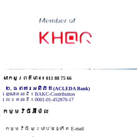
សាកសួរពត៌មាន៖ 011 88 75 66
២. ធនាគារអេស៊ីលីដា (ACLEDA Bank)
ឈ្មោះគណនី ៖ BAKC-Contribution
លេខគណនី ៖ 0001-01-452870-17
កម្មវិធីអ៊ីម៉ែល
កម្មវិធី សម្រាប់បង្កើត E-mail