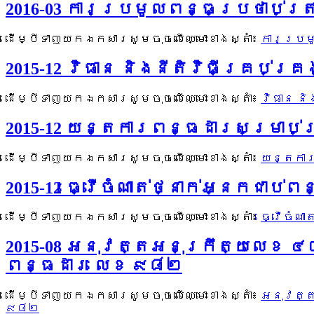
2016-03 ការប្រមូលពន្ធប្រថាប់ត្
ដើម្បីទាញយកឯកសារសូមចុចលើឈ្មោះខាងស្តាំ៖
ការប្រម
2015-12 វិធាន និងនីតិវិធីគ្រប់
ដើម្បីទាញយកឯកសារសូមចុចលើឈ្មោះខាងស្តាំ៖
វិធាន ន
2015-12 យន្តការពន្ធដារសម្រាប់
ដើម្បីទាញយកឯកសារសូមចុចលើឈ្មោះខាងស្តាំ៖
យន្តការ
2015-12 ធ្វើចំណាត់ថ្នាក់អ្នកជ
ដើម្បីទាញយកឯកសារសូមចុចលើឈ្មោះខាងស្តាំ៖
ធ្វើចំណ
2015-08 អនុវត្តអនុក្រឹត្យលេខ 
ពន្ធដារ លេខ ៩៨២
ដើម្បីទាញយកឯកសារសូមចុចលើឈ្មោះខាងស្តាំ៖
អនុវត្ត
៩៨២