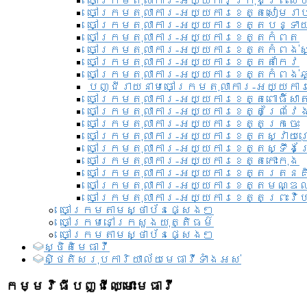
ចៅក្រមតុលាការ-អយ្យការ​ក្រុងព្រះសី
ចៅក្រមតុលាការ-អយ្យការខេត្តសៀមរា
ចៅក្រមតុលាការ-អយ្យការខេត្តបន្ទា
ចៅក្រមតុលាការ-អយ្យការខេត្តកំពត
ចៅក្រមតុលាការ-អយ្យការខេត្តកំពង់ស
ចៅក្រមតុលាការ-អយ្យការខេត្តតាកែវ
ចៅក្រមតុលាការ-អយ្យការខេត្តកំពង់ឆ្
បញ្ជីរាយនាមចៅក្រមតុលាការ-អយ្យការ
ចៅក្រមតុលាការ-អយ្យការខេត្តពោធិ៍សាត
ចៅក្រមតុលាការ-អយ្យការខេត្តព្រៃវែ
ចៅក្រមតុលាការ-អយ្យការខេត្តក្រចេះ
ចៅក្រមតុលាការ-អយ្យការខេត្តស្វាយ
ចៅក្រមតុលាការ-អយ្យការខេត្តស្ទឹងត
ចៅក្រមតុលាការ-អយ្យការខេត្តកោះកុង
ចៅក្រមតុលាការ-អយ្យការខេត្តរតនគ
ចៅក្រមតុលាការ-អយ្យការខេត្តមណ្ឌល
ចៅក្រមតុលាការ-អយ្យការខេត្តព្រះវិហ
ចៅក្រមតាមស្ថាប័នផ្សេងៗ
ចៅក្រមនៅក្រសួងយុត្តិធម៌
ចៅក្រមតាមស្ថាប័នផ្សេងៗ
ស្ថិតិមេធាវី
សិ្ថតិសរុបការិយាល័យមេធាវីទាំងអស់​
កម្មវិធីបញ្ជីឈ្មោះមេធាវី