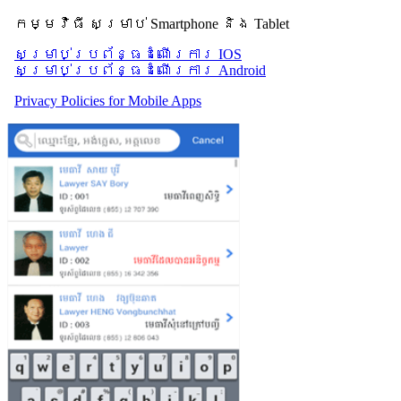
កម្មវិធី សម្រាប់ Smartphone និង Tablet
សម្រាប់​ប្រព័ន្ធដំណើរការ IOS
សម្រាប់​ប្រព័ន្ធដំណើរការ Android
Privacy Policies for Mobile Apps