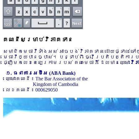
គណនីសម្រាប់វិភាគទាន
សមាជិកមេធាវីទាំងអស់ អាចបង់វិភាគទាន ដោយផ្ទាល់ ទ
មេធាវីឲ្យបានច្បាស់។ បន្ទាប់ពី ធ្វើប្រតិបត្តិការ
ផ្ញើមកលេខតេឡេក្រាមរបស់ គណៈមេធាវី ដែលមានឈ្មោះ
វិ
១. ធនាគារអេប៊ីអេ (ABA Bank)
ឈ្មោះគណនី ៖ The Bar Association of the
Kingdom of Cambodia
លេខគណនី ៖ 000629050