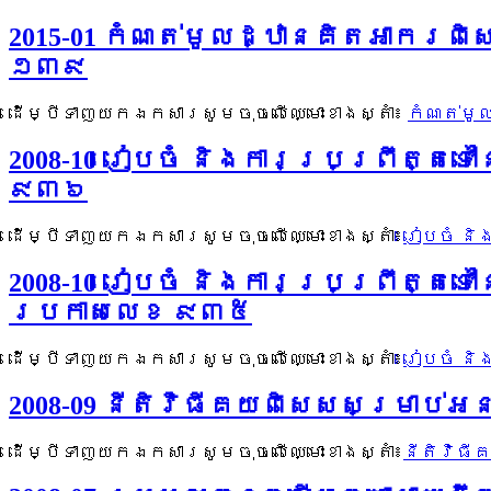
2015-01 កំណត់មូលដ្ឋានគិតអាករពិស
១៣៩
ដើម្បីទាញយកឯកសារសូមចុចលើឈ្មោះខាងស្តាំ៖
កំណត់មូ
2008-10 រៀបចំ និងការប្រព្រឹត្តទ
៩៣៦
ដើម្បីទាញយកឯកសារសូមចុចលើឈ្មោះខាងស្តាំ៖
រៀបចំ និ
2008-10 រៀបចំ និងការប្រព្រឹត្ត
ប្រកាសលេខ ៩៣៥
ដើម្បីទាញយកឯកសារសូមចុចលើឈ្មោះខាងស្តាំ៖
រៀបចំ ន
2008-09 នីតិវិធីគយពិសេសសម្រាប់
ដើម្បីទាញយកឯកសារសូមចុចលើឈ្មោះខាងស្តាំ៖
នីតិវិធី