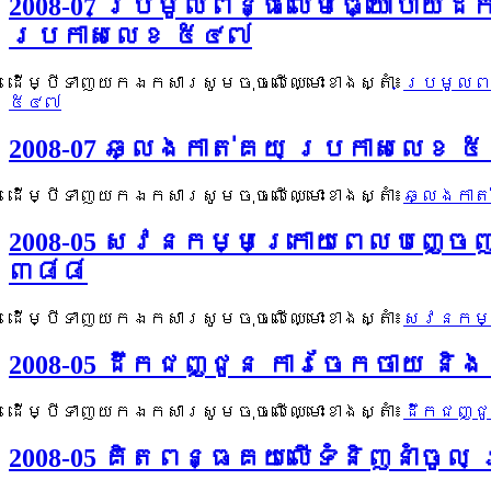
2008-07 ប្រមូលពន្ធលើមធ្យោបាយដឹ
ប្រកាសលេខ ៥៤៧
ដើម្បីទាញយកឯកសារសូមចុចលើឈ្មោះខាងស្តាំ៖
ប្រមូលពន
៥៤៧
2008-07 ឆ្លងកាត់គយ ប្រកាសលេខ 
ដើម្បីទាញយកឯកសារសូមចុចលើឈ្មោះខាងស្តាំ៖
ឆ្លងកាត
2008-05 សវនកម្មក្រោយពេលបញ្ចេ
៣៨៨
ដើម្បីទាញយកឯកសារសូមចុចលើឈ្មោះខាងស្តាំ៖
សវនកម្ម
2008-05 ដឹកជញ្ជូន ការចែកចាយ ន
ដើម្បីទាញយកឯកសារសូមចុចលើឈ្មោះខាងស្តាំ៖
ដឹកជញ្ជ
2008-05 គិតពន្ធគយលើទំនិញនាំចូ