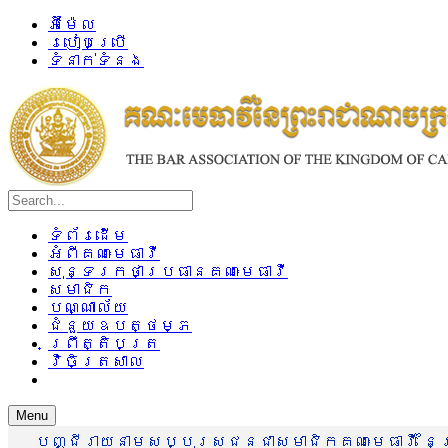
អ៊ីម៉ែល
របៀបប្រើ
ទំនាក់ទំនង
ទំព័រដើម
អំពីគណៈមេធាវី
សុន្ទរកថាប្រធានគណៈមេធាវី
សមាជិក
បណ្ណាល័យ
ជំនួយឧបត្ថម្ភ
ព្រឹត្តិបត្រ
វិចិត្រសាល
Menu
បញ្ជីរាយនាមសប្បុរសជនជាសមាជិកគណៈមេធាវី នៃព្