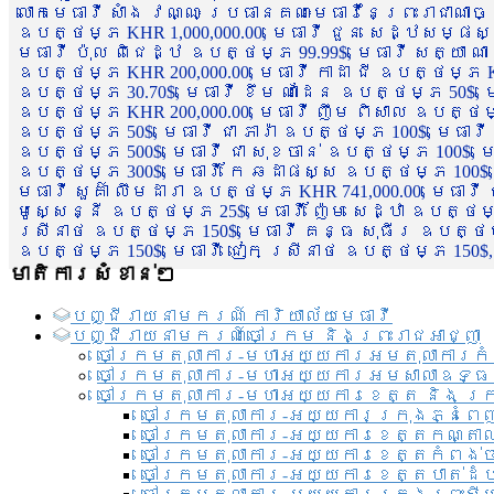
លោកមេធាវី សាំង វណ្ណៈ ប្រធានគណៈមេធាវីនៃព្រះរាជាណា
ឧបត្ថម្ភ KHR 1,000,000.00, មេធាវី ជួន សេដ្ឋសម្ផស
មេធាវី ប៉ុល ពិជេដ្ឋ ឧបត្ថម្ភ 99.99$, មេធាវី សត្យា ណ
ឧបត្ថម្ភ KHR 200,000.00, មេធាវី កាដា ជី ឧបត្ថម្ភ KH
ឧបត្ថម្ភ 30.70$, មេធាវី ខឹម ណាដែន ឧបត្ថម្ភ 50$, មេ
ឧបត្ថម្ភ KHR 200,000.00, មេធាវី ញឹម ពិសាល ឧបត្ថម្ភ 1
ឧបត្ថម្ភ 50$, មេធាវី ជា ភារ៉ា ឧបត្ថម្ភ 100$, មេធាវី
ឧបត្ថម្ភ 500$, មេធាវី ជា សុខចាន់ ឧបត្ថម្ភ 100$, មេធ
ឧបត្ថម្ភ 300$, មេធាវី កែ ឆដាផស្ស ឧបត្ថម្ភ 100$, មេ
មេធាវី សួគ៌ា លឹមដារា ឧបត្ថម្ភ KHR 741,000.00, មេធាវ
មូសេ្សន្នី ឧបត្ថម្ភ 25$, មេធាវី ញ៉ែម សេដ្ឋា ឧបត្ថម
ស្រីនាថ ឧបត្ថម្ភ 150$, មេធាវី គន្ធ សុធីរ ឧបត្ថម្ភ
ឧបត្ថម្ភ 150$, មេធាវី ជៀក ស្រីនាថ ឧបត្ថម្ភ 150$,
មាតិការសំខាន់ៗ
បញ្ជី​រាយ​នាមករណ៍ ការិយាល័យ​មេធាវី​
បញ្ជី​រាយ​នាមករណ៍​ចៅក្រម និងព្រះរាជអាជ្ញា
ចៅក្រមតុលាការ-មហាអយ្យការអមតុលាការកំ
ចៅក្រមតុលាការ-មហាអយ្យការអមសាលាឧទ្ធ
ចៅក្រមតុលាការ-មហាអយ្យការខេត្ត និង ក្
ចៅក្រមតុលាការ-អយ្យការក្រុងភ្នំពេ
ចៅក្រមតុលាការ-អយ្យការខេត្តកណ្តា
ចៅក្រមតុលាការ-អយ្យការខេត្តកំពង់
ចៅក្រមតុលាការ-អយ្យការខេត្តបាត់ដ