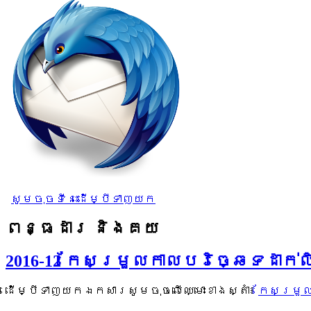
សូមចុចទីនេះដើម្បីទាញយក
ពន្ធដារ និងគយ
2016-12 កែសម្រួលកាលបរិច្ឆេទដាក
ដើម្បីទាញយកឯកសារសូមចុចលើឈ្មោះខាងស្តាំ៖
កែសម្រួ