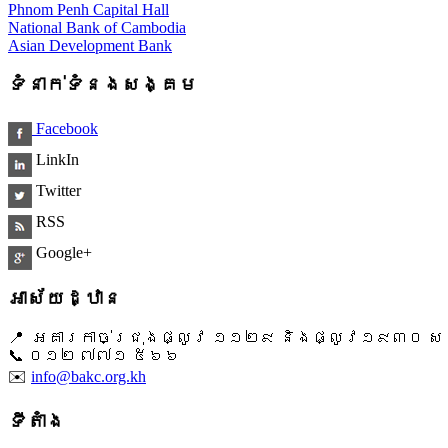
Phnom Penh Capital Hall
National Bank of Cambodia
Asian Development Bank
ទំនាក់ទំនងសង្គម
Facebook
LinkIn
Twitter
RSS
Google+
អាស័យដ្ឋាន
📍 អគារកាច់ជ្រុងផ្លូវ ១១២៩ និងផ្លូវ១៩៣០ សង្ក
📞 ​០១២ ៧៧១ ៥៦៦
✉️
info@bakc.org.kh
ទីតាំង