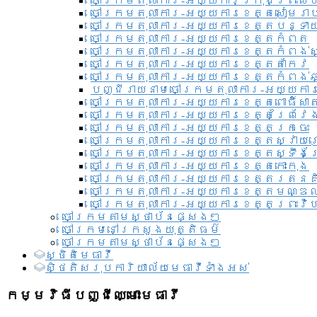
ចៅក្រមតុលាការ-អយ្យការ​ក្រុងព្រះសី
ចៅក្រមតុលាការ-អយ្យការខេត្តសៀមរា
ចៅក្រមតុលាការ-អយ្យការខេត្តបន្ទា
ចៅក្រមតុលាការ-អយ្យការខេត្តកំពត
ចៅក្រមតុលាការ-អយ្យការខេត្តកំពង់ស
ចៅក្រមតុលាការ-អយ្យការខេត្តតាកែវ
ចៅក្រមតុលាការ-អយ្យការខេត្តកំពង់ឆ្
បញ្ជីរាយនាមចៅក្រមតុលាការ-អយ្យការ
ចៅក្រមតុលាការ-អយ្យការខេត្តពោធិ៍សាត
ចៅក្រមតុលាការ-អយ្យការខេត្តព្រៃវែ
ចៅក្រមតុលាការ-អយ្យការខេត្តក្រចេះ
ចៅក្រមតុលាការ-អយ្យការខេត្តស្វាយ
ចៅក្រមតុលាការ-អយ្យការខេត្តស្ទឹងត
ចៅក្រមតុលាការ-អយ្យការខេត្តកោះកុង
ចៅក្រមតុលាការ-អយ្យការខេត្តរតនគ
ចៅក្រមតុលាការ-អយ្យការខេត្តមណ្ឌល
ចៅក្រមតុលាការ-អយ្យការខេត្តព្រះវិហ
ចៅក្រមតាមស្ថាប័នផ្សេងៗ
ចៅក្រមនៅក្រសួងយុត្តិធម៌
ចៅក្រមតាមស្ថាប័នផ្សេងៗ
ស្ថិតិមេធាវី
សិ្ថតិសរុបការិយាល័យមេធាវីទាំងអស់​
កម្មវិធីបញ្ជីឈ្មោះមេធាវី