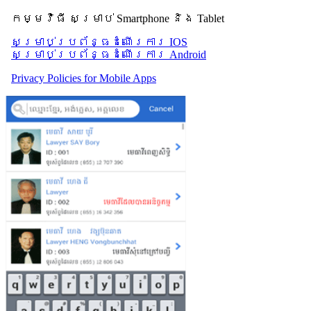
កម្មវិធី សម្រាប់ Smartphone និង Tablet
សម្រាប់​ប្រព័ន្ធដំណើរការ IOS
សម្រាប់​ប្រព័ន្ធដំណើរការ Android
Privacy Policies for Mobile Apps