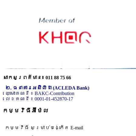
សាកសួរពត៌មាន៖ 011 88 75 66
២. ធនាគារអេស៊ីលីដា (ACLEDA Bank)
ឈ្មោះគណនី ៖ BAKC-Contribution
លេខគណនី ៖ 0001-01-452870-17
កម្មវិធីអ៊ីម៉ែល
កម្មវិធី សម្រាប់បង្កើត E-mail