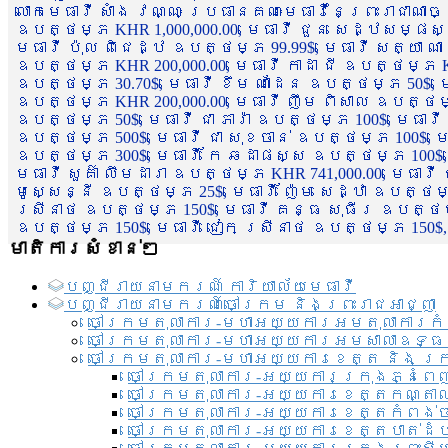
លោកមេធាវី សាំង វណ្ណៈ ប្រធានគណៈមេធាវីនៃព្រះរាជាណា
ឧបត្ថម្ភ KHR 1,000,000.00, មេធាវី ជួន សេដ្ឋសម្ផស
មេធាវី ប៉ុល ពិជេដ្ឋ ឧបត្ថម្ភ 99.99$, មេធាវី សត្យា ណ
ឧបត្ថម្ភ KHR 200,000.00, មេធាវី កាដា ជី ឧបត្ថម្ភ KH
ឧបត្ថម្ភ 30.70$, មេធាវី ខឹម ណាដែន ឧបត្ថម្ភ 50$, មេ
ឧបត្ថម្ភ KHR 200,000.00, មេធាវី ញឹម ពិសាល ឧបត្ថម្ភ 1
ឧបត្ថម្ភ 50$, មេធាវី ជា ភារ៉ា ឧបត្ថម្ភ 100$, មេធាវី
ឧបត្ថម្ភ 500$, មេធាវី ជា សុខចាន់ ឧបត្ថម្ភ 100$, មេធ
ឧបត្ថម្ភ 300$, មេធាវី កែ ឆដាផស្ស ឧបត្ថម្ភ 100$, មេ
មេធាវី សួគ៌ា លឹមដារា ឧបត្ថម្ភ KHR 741,000.00, មេធាវ
មូសេ្សន្នី ឧបត្ថម្ភ 25$, មេធាវី ញ៉ែម សេដ្ឋា ឧបត្ថម
ស្រីនាថ ឧបត្ថម្ភ 150$, មេធាវី គន្ធ សុធីរ ឧបត្ថម្ភ
ឧបត្ថម្ភ 150$, មេធាវី ជៀក ស្រីនាថ ឧបត្ថម្ភ 150$,
មាតិការសំខាន់ៗ
បញ្ជី​រាយ​នាមករណ៍ ការិយាល័យ​មេធាវី​
បញ្ជី​រាយ​នាមករណ៍​ចៅក្រម និងព្រះរាជអាជ្ញា
ចៅក្រមតុលាការ-មហាអយ្យការអមតុលាការកំ
ចៅក្រមតុលាការ-មហាអយ្យការអមសាលាឧទ្ធ
ចៅក្រមតុលាការ-មហាអយ្យការខេត្ត និង ក្
ចៅក្រមតុលាការ-អយ្យការក្រុងភ្នំពេ
ចៅក្រមតុលាការ-អយ្យការខេត្តកណ្តា
ចៅក្រមតុលាការ-អយ្យការខេត្តកំពង់
ចៅក្រមតុលាការ-អយ្យការខេត្តបាត់ដ