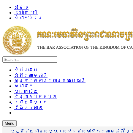
អ៊ីម៉ែល
របៀបប្រើ
ទំនាក់ទំនង
ទំព័រដើម
អំពីគណៈមេធាវី
សុន្ទរកថាប្រធានគណៈមេធាវី
សមាជិក
បណ្ណាល័យ
ជំនួយឧបត្ថម្ភ
ព្រឹត្តិបត្រ
វិចិត្រសាល
Menu
បញ្ជីរាយនាមសប្បុរសជនជាសមាជិកគណៈមេធាវី នៃព្