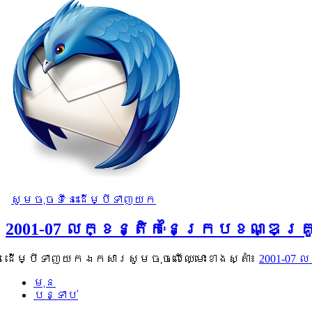
សូមចុចទីនេះដើម្បីទាញយក
2001-07 លក្ខន្តិកៈនៃក្របខណ្ឌគ្
ដើម្បីទាញយកឯកសារសូមចុចលើឈ្មោះខាងស្តាំ៖
2001-07
មុន
បន្ទាប់