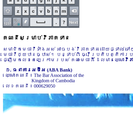
គណនីសម្រាប់វិភាគទាន
សមាជិកមេធាវីទាំងអស់ អាចបង់វិភាគទាន ដោយផ្ទាល់ ទ
មេធាវីឲ្យបានច្បាស់។ បន្ទាប់ពី ធ្វើប្រតិបត្តិការ
ផ្ញើមកលេខតេឡេក្រាមរបស់ គណៈមេធាវី ដែលមានឈ្មោះ
វិ
១. ធនាគារអេប៊ីអេ (ABA Bank)
ឈ្មោះគណនី ៖ The Bar Association of the
Kingdom of Cambodia
លេខគណនី ៖ 000629050