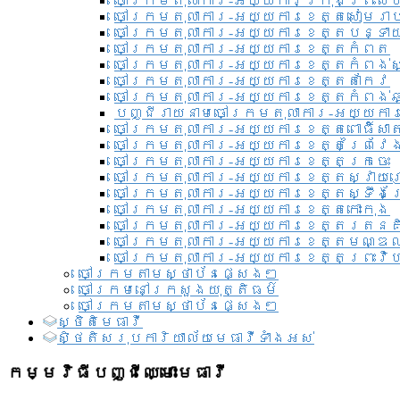
ចៅក្រមតុលាការ-អយ្យការ​ក្រុងព្រះសី
ចៅក្រមតុលាការ-អយ្យការខេត្តសៀមរា
ចៅក្រមតុលាការ-អយ្យការខេត្តបន្ទា
ចៅក្រមតុលាការ-អយ្យការខេត្តកំពត
ចៅក្រមតុលាការ-អយ្យការខេត្តកំពង់ស
ចៅក្រមតុលាការ-អយ្យការខេត្តតាកែវ
ចៅក្រមតុលាការ-អយ្យការខេត្តកំពង់ឆ្
បញ្ជីរាយនាមចៅក្រមតុលាការ-អយ្យការ
ចៅក្រមតុលាការ-អយ្យការខេត្តពោធិ៍សាត
ចៅក្រមតុលាការ-អយ្យការខេត្តព្រៃវែ
ចៅក្រមតុលាការ-អយ្យការខេត្តក្រចេះ
ចៅក្រមតុលាការ-អយ្យការខេត្តស្វាយ
ចៅក្រមតុលាការ-អយ្យការខេត្តស្ទឹងត
ចៅក្រមតុលាការ-អយ្យការខេត្តកោះកុង
ចៅក្រមតុលាការ-អយ្យការខេត្តរតនគ
ចៅក្រមតុលាការ-អយ្យការខេត្តមណ្ឌល
ចៅក្រមតុលាការ-អយ្យការខេត្តព្រះវិហ
ចៅក្រមតាមស្ថាប័នផ្សេងៗ
ចៅក្រមនៅក្រសួងយុត្តិធម៌
ចៅក្រមតាមស្ថាប័នផ្សេងៗ
ស្ថិតិមេធាវី
សិ្ថតិសរុបការិយាល័យមេធាវីទាំងអស់​
កម្មវិធីបញ្ជីឈ្មោះមេធាវី