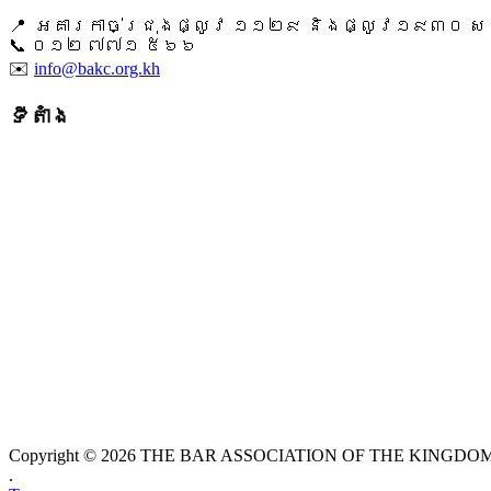
📍 អគារកាច់ជ្រុងផ្លូវ ១១២៩ និងផ្លូវ១៩៣០ សង្ក
📞 ​០១២ ៧៧១ ៥៦៦
✉️
info@bakc.org.kh
ទីតាំង
Copyright © 2026 THE BAR ASSOCIATION OF THE KINGDOM O
.