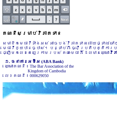
គណនីសម្រាប់វិភាគទាន
សមាជិកមេធាវីទាំងអស់ អាចបង់វិភាគទាន ដោយផ្ទាល់ ទ
មេធាវីឲ្យបានច្បាស់។ បន្ទាប់ពី ធ្វើប្រតិបត្តិការ
ផ្ញើមកលេខតេឡេក្រាមរបស់ គណៈមេធាវី ដែលមានឈ្មោះ
វិ
១. ធនាគារអេប៊ីអេ (ABA Bank)
ឈ្មោះគណនី ៖ The Bar Association of the
Kingdom of Cambodia
លេខគណនី ៖ 000629050