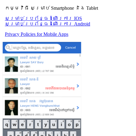
កម្មវិធី សម្រាប់ Smartphone និង Tablet
សម្រាប់​ប្រព័ន្ធដំណើរការ IOS
សម្រាប់​ប្រព័ន្ធដំណើរការ Android
Privacy Policies for Mobile Apps