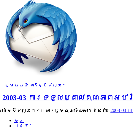
សូមចុចទីនេះដើម្បីទាញយក
2003-03 ការទទួលស្គាល់គុណភាពអប់
ដើម្បីទាញយកឯកសារសូមចុចលើឈ្មោះខាងស្តាំ៖
2003-03
មុន
បន្ទាប់