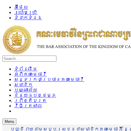
អ៊ីម៉ែល
របៀបប្រើ
ទំនាក់ទំនង
ទំព័រដើម
អំពីគណៈមេធាវី
សុន្ទរកថាប្រធានគណៈមេធាវី
សមាជិក
បណ្ណាល័យ
ជំនួយឧបត្ថម្ភ
ព្រឹត្តិបត្រ
វិចិត្រសាល
Menu
បញ្ជីរាយនាមសប្បុរសជនជាសមាជិកគណៈមេធាវី នៃព្