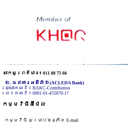
សាកសួរពត៌មាន៖ 011 88 75 66
២. ធនាគារអេស៊ីលីដា (ACLEDA Bank)
ឈ្មោះគណនី ៖ BAKC-Contribution
លេខគណនី ៖ 0001-01-452870-17
កម្មវិធីអ៊ីម៉ែល
កម្មវិធី សម្រាប់បង្កើត E-mail