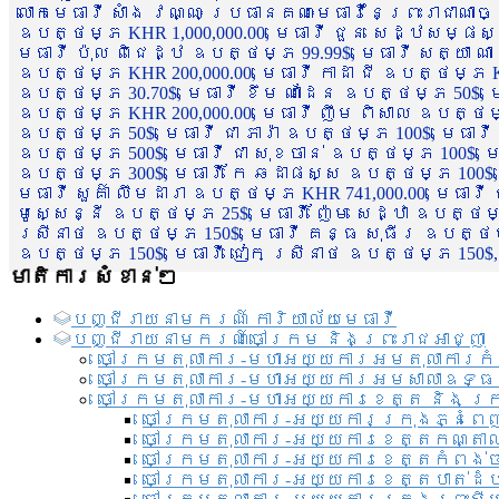
លោកមេធាវី សាំង វណ្ណៈ ប្រធានគណៈមេធាវីនៃព្រះរាជាណា
ឧបត្ថម្ភ KHR 1,000,000.00, មេធាវី ជួន សេដ្ឋសម្ផស
មេធាវី ប៉ុល ពិជេដ្ឋ ឧបត្ថម្ភ 99.99$, មេធាវី សត្យា ណ
ឧបត្ថម្ភ KHR 200,000.00, មេធាវី កាដា ជី ឧបត្ថម្ភ KH
ឧបត្ថម្ភ 30.70$, មេធាវី ខឹម ណាដែន ឧបត្ថម្ភ 50$, មេ
ឧបត្ថម្ភ KHR 200,000.00, មេធាវី ញឹម ពិសាល ឧបត្ថម្ភ 1
ឧបត្ថម្ភ 50$, មេធាវី ជា ភារ៉ា ឧបត្ថម្ភ 100$, មេធាវី
ឧបត្ថម្ភ 500$, មេធាវី ជា សុខចាន់ ឧបត្ថម្ភ 100$, មេធ
ឧបត្ថម្ភ 300$, មេធាវី កែ ឆដាផស្ស ឧបត្ថម្ភ 100$, មេ
មេធាវី សួគ៌ា លឹមដារា ឧបត្ថម្ភ KHR 741,000.00, មេធាវ
មូសេ្សន្នី ឧបត្ថម្ភ 25$, មេធាវី ញ៉ែម សេដ្ឋា ឧបត្ថម
ស្រីនាថ ឧបត្ថម្ភ 150$, មេធាវី គន្ធ សុធីរ ឧបត្ថម្ភ
ឧបត្ថម្ភ 150$, មេធាវី ជៀក ស្រីនាថ ឧបត្ថម្ភ 150$,
មាតិការសំខាន់ៗ
បញ្ជី​រាយ​នាមករណ៍ ការិយាល័យ​មេធាវី​
បញ្ជី​រាយ​នាមករណ៍​ចៅក្រម និងព្រះរាជអាជ្ញា
ចៅក្រមតុលាការ-មហាអយ្យការអមតុលាការកំ
ចៅក្រមតុលាការ-មហាអយ្យការអមសាលាឧទ្ធ
ចៅក្រមតុលាការ-មហាអយ្យការខេត្ត និង ក្
ចៅក្រមតុលាការ-អយ្យការក្រុងភ្នំពេ
ចៅក្រមតុលាការ-អយ្យការខេត្តកណ្តា
ចៅក្រមតុលាការ-អយ្យការខេត្តកំពង់
ចៅក្រមតុលាការ-អយ្យការខេត្តបាត់ដ