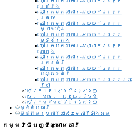
ចៅក្រមតុលាការ-អយ្យការខេត្ត
ព្រៃវែង
ចៅក្រមតុលាការ-អយ្យការខេត្ត
ក្រចេះ
ចៅក្រមតុលាការ-អយ្យការខេត្ត
ស្វាយរៀង
ចៅក្រមតុលាការ-អយ្យការខេត្ត
ស្ទឹងត្រែង
ចៅក្រមតុលាការ-អយ្យការខេត្ត
កោះកុង
ចៅក្រមតុលាការ-អយ្យការខេត្ត
រតនគិរី
ចៅក្រមតុលាការ-អយ្យការខេត្ត
មណ្ឌលគិរី
ចៅក្រមតុលាការ-អយ្យការខេត្តព្រះ
វិហា
ចៅក្រមតាមស្ថាប័នផ្សេងៗ
ចៅក្រមនៅក្រសួងយុត្តិធម៌
ចៅក្រមតាមស្ថាប័នផ្សេងៗ
ស្ថិតិមេធាវី
សិ្ថតិសរុបការិយាល័យមេធាវីទាំងអស់​
កម្មវិធីបញ្ជីឈ្មោះមេធាវី