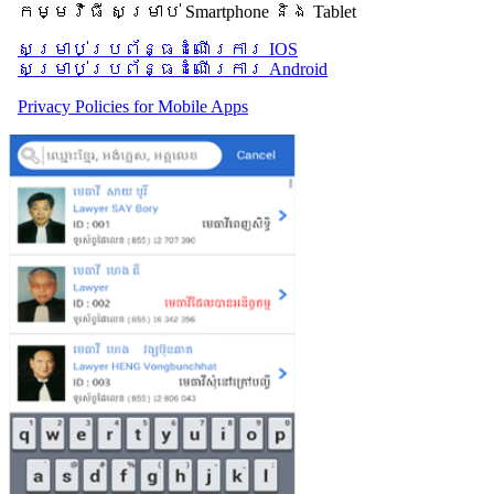
កម្មវិធី សម្រាប់ Smartphone និង Tablet
សម្រាប់​ប្រព័ន្ធដំណើរការ IOS
សម្រាប់​ប្រព័ន្ធដំណើរការ Android
Privacy Policies for Mobile Apps