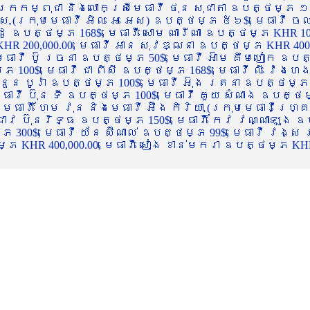
ចក្រកម្ពុជា និងលោកស្រីមេធាវី ថុន សុជាតា ឧបត្ថម្ភ ១
្ស (ក្រុមមេធាវី អិល អេ អេស) ឧបត្ថម្ភ ៥៦$, មេធាវី ច
ាដូ ឧបត្ថម្ភ 168$, មេធាវី សោម ណារីណា ឧបត្ថម្ភ KHR 100
R 200,000.00, មេធាវី អាន សុវឌ្ឍនា ឧបត្ថម្ភ KHR 400,000
ធាវី ប៊ូ រចនា ឧបត្ថម្ភ 50$, មេធាវី អ៊ាម គឹមហៀក ឧបត្ថម
00$, មេធាវី ជា ពិសី ឧបត្ថម្ភ 168$, មេធាវី លី វ៉េងហេង 
 នួន បូរ៉ា ឧបត្ថម្ភ 100$, មេធាវី អ៊ុង រតនា ឧបត្ថម្ភ 1
ាវី ប៊ុន ទី ឧបត្ថម្ភ 100$, មេធាវី គួយ សំណាង ឧបត្ថម្ភ 
ធាវី ហែម វុន និងមេធាវី អ៊ឹង កិរិយា (ក្រុមមេធាវីហ្គ្រ
ី ជាវ ប៊ុនរិទ្ធ ឧបត្ថម្ភ 150$, មេធាវី កែវ វណ្ណាឡុង ឧប
្ភ 300$, មេធាវី យ័ន ស៊ីណាល់ ឧបត្ថម្ភ 99$, មេធាវី វង្ស
 KHR 400,000.00, មេធាវី សៀង ខាន់មករា ឧបត្ថម្ភ KHR 2