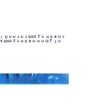
ការ សូមសរសេរឈ្មោះ និង អត្តលេខ
 ឈ្មោះ និងអត្តលេខ មេធាវី រួច