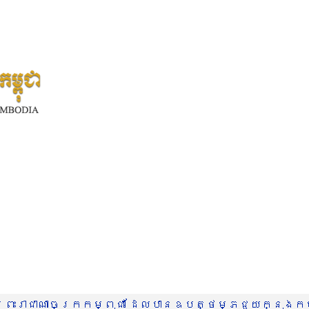
រះរាជាណាចក្រកម្ពុជា ដែលបានឧបត្ថម្ភជួយក្នុងកម