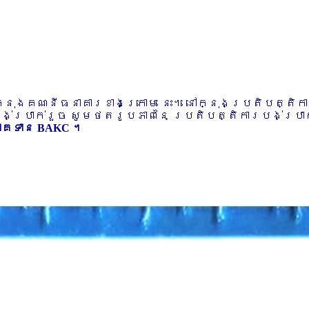
ៅក្នុងគណនីធនាគារខាងក្រោម នេះ។ នៅក្នុងប្រតិបត្តិ
បង់ប្រាក់រួច សូមថតរូបភាពនៃ ប្រតិបត្តិការបង់ប្រាក់
ភាគទាន BAKC ។