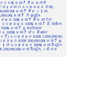
០០០$, មេធាវី គីម សុជាតិ
ល់ ច័ន្ទតារា ឧបត្ថម្ភ ៥0$,
,000.00, មេធាវី គឹម រដ្ធា
.00, មេធាវី វ៉ា ជូទៀង
្ភ 50$, មេធាវី អ៊ឹម សារ៉ាត់
ឧបត្ថម្ភ 100$, មេធាវី អ៊ុំ ម៉ាណិត
00$, មេធាវី ភួង ប៉ោឆាយ
100$, មេធាវី យ័ន ស៊ីណាល់
េនដ៏) ឧបត្ថម្ភ KHR 1,000,000.00,
ត្ថម្ភ KHR 500,000.00, មេធាវី សូ
 រដ្ឋា ឧបត្ថម្ភ 300$, មេធាវី ជៀក
00,000.00, មេធាវី ជៀក ស្រីនាថ