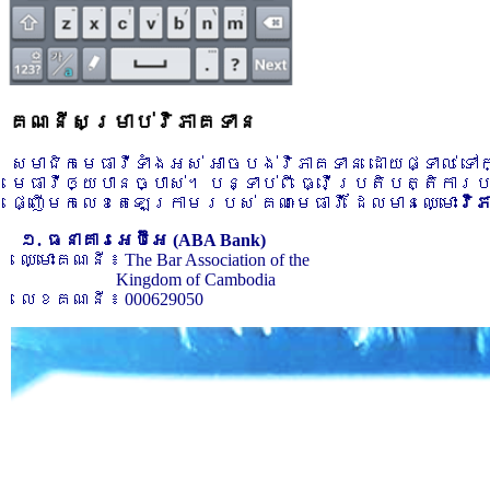
គណនីសម្រាប់វិភាគទាន
សមាជិកមេធាវីទាំងអស់ អាចបង់វិភាគទាន ដោយផ្ទាល់ ទ
មេធាវីឲ្យបានច្បាស់។ បន្ទាប់ពី ធ្វើប្រតិបត្តិការ
ផ្ញើមកលេខតេឡេក្រាមរបស់ គណៈមេធាវី ដែលមានឈ្មោះ
វិ
១. ធនាគារអេប៊ីអេ (ABA Bank)
ឈ្មោះគណនី ៖ The Bar Association of the
Kingdom of Cambodia
លេខគណនី ៖ 000629050