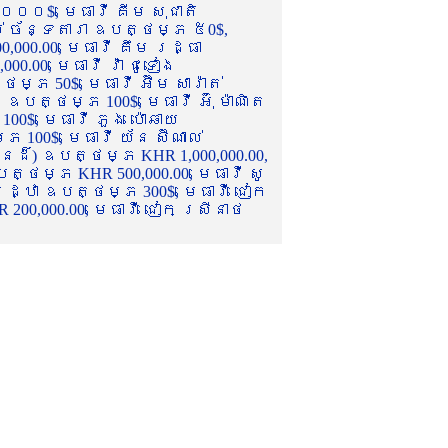
០០០$, មេធាវី គីម សុជាតិ
ល់ ច័ន្ទតារា ឧបត្ថម្ភ ៥0$,
,000.00, មេធាវី គឹម រដ្ធា
.00, មេធាវី វ៉ា ជូទៀង
្ភ 50$, មេធាវី អ៊ឹម សារ៉ាត់
ឧបត្ថម្ភ 100$, មេធាវី អ៊ុំ ម៉ាណិត
00$, មេធាវី ភួង ប៉ោឆាយ
100$, មេធាវី យ័ន ស៊ីណាល់
េនដ៏) ឧបត្ថម្ភ KHR 1,000,000.00,
ត្ថម្ភ KHR 500,000.00, មេធាវី សូ
 រដ្ឋា ឧបត្ថម្ភ 300$, មេធាវី ជៀក
00,000.00, មេធាវី ជៀក ស្រីនាថ