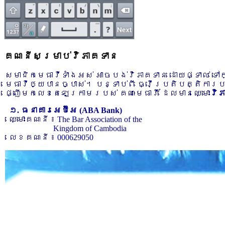
គណនីសម្រាប់វិភាគទាន
សមាជិកមេធាវីទាំងអស់ អាចបង់វិភាគទាន ដោយផ្ទាល់ ទ
មេធាវីឲ្យបានច្បាស់។ បន្ទាប់ពី ធ្វើប្រតិបត្តិការ
ផ្ញើមកលេខតេឡេក្រាមរបស់ គណៈមេធាវី ដែលមានឈ្មោះ
វិ
១. ធនាគារអេប៊ីអេ (ABA Bank)
ឈ្មោះគណនី ៖ The Bar Association of the
Kingdom of Cambodia
លេខគណនី ៖ 000629050