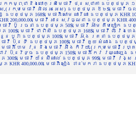
ចក្រកម្ពុជា និងលោកស្រីមេធាវី ថុន សុជាតា ឧបត្ថម្ភ ១
្ស (ក្រុមមេធាវី អិល អេ អេស) ឧបត្ថម្ភ ៥៦$, មេធាវី ច
ាដូ ឧបត្ថម្ភ 168$, មេធាវី សោម ណារីណា ឧបត្ថម្ភ KHR 100
R 200,000.00, មេធាវី អាន សុវឌ្ឍនា ឧបត្ថម្ភ KHR 400,000
ធាវី ប៊ូ រចនា ឧបត្ថម្ភ 50$, មេធាវី អ៊ាម គឹមហៀក ឧបត្ថម
00$, មេធាវី ជា ពិសី ឧបត្ថម្ភ 168$, មេធាវី លី វ៉េងហេង 
 នួន បូរ៉ា ឧបត្ថម្ភ 100$, មេធាវី អ៊ុង រតនា ឧបត្ថម្ភ 1
ាវី ប៊ុន ទី ឧបត្ថម្ភ 100$, មេធាវី គួយ សំណាង ឧបត្ថម្ភ 
ធាវី ហែម វុន និងមេធាវី អ៊ឹង កិរិយា (ក្រុមមេធាវីហ្គ្រ
ី ជាវ ប៊ុនរិទ្ធ ឧបត្ថម្ភ 150$, មេធាវី កែវ វណ្ណាឡុង ឧប
្ភ 300$, មេធាវី យ័ន ស៊ីណាល់ ឧបត្ថម្ភ 99$, មេធាវី វង្ស
 KHR 400,000.00, មេធាវី សៀង ខាន់មករា ឧបត្ថម្ភ KHR 2