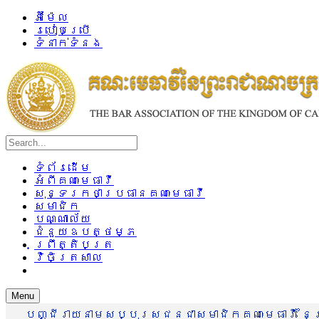
អ៊ីម៉ែល
របៀបប្រើ
ទំនាក់ទំនង
ទំព័រដើម
អំពីគណៈមេធាវី
សុន្ទរកថាប្រធានគណៈមេធាវី
សមាជិក
បណ្ណាល័យ
ជំនួយឧបត្ថម្ភ
ព្រឹត្តិបត្រ
វិចិត្រសាល
Menu
បញ្ជីរាយនាមសប្បុរសជនជាសមាជិកគណៈមេធាវី នៃព្