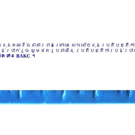
ៅក្នុងគណនីធនាគារខាងក្រោម នេះ។ នៅក្នុងប្រតិបត្តិ
បង់ប្រាក់រួច សូមថតរូបភាពនៃ ប្រតិបត្តិការបង់ប្រាក់
ភាគទាន BAKC ។