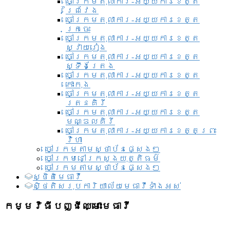
ចៅក្រមតុលាការ-អយ្យការខេត្ត
ព្រៃវែង
ចៅក្រមតុលាការ-អយ្យការខេត្ត
ក្រចេះ
ចៅក្រមតុលាការ-អយ្យការខេត្ត
ស្វាយរៀង
ចៅក្រមតុលាការ-អយ្យការខេត្ត
ស្ទឹងត្រែង
ចៅក្រមតុលាការ-អយ្យការខេត្ត
កោះកុង
ចៅក្រមតុលាការ-អយ្យការខេត្ត
រតនគិរី
ចៅក្រមតុលាការ-អយ្យការខេត្ត
មណ្ឌលគិរី
ចៅក្រមតុលាការ-អយ្យការខេត្តព្រះ
វិហា
ចៅក្រមតាមស្ថាប័នផ្សេងៗ
ចៅក្រមនៅក្រសួងយុត្តិធម៌
ចៅក្រមតាមស្ថាប័នផ្សេងៗ
ស្ថិតិមេធាវី
សិ្ថតិសរុបការិយាល័យមេធាវីទាំងអស់​
កម្មវិធីបញ្ជីឈ្មោះមេធាវី