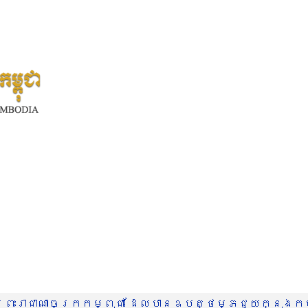
រះរាជាណាចក្រកម្ពុជា ដែលបានឧបត្ថម្ភជួយក្នុងកម