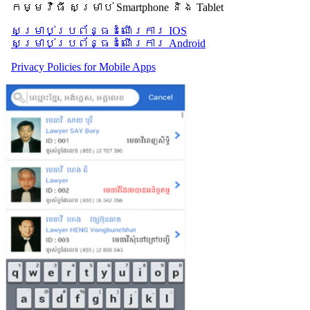
កម្មវិធី សម្រាប់ Smartphone និង Tablet
សម្រាប់​ប្រព័ន្ធដំណើរការ IOS
សម្រាប់​ប្រព័ន្ធដំណើរការ Android
Privacy Policies for Mobile Apps