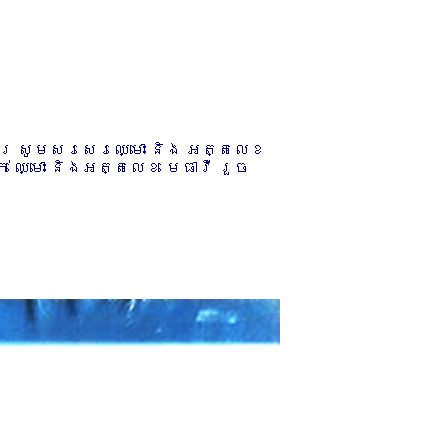
ការ សូមសរសេរឈ្មោះ និង អត្តលេខ
 ឈ្មោះ និងអត្តលេខ មេធាវី រួច