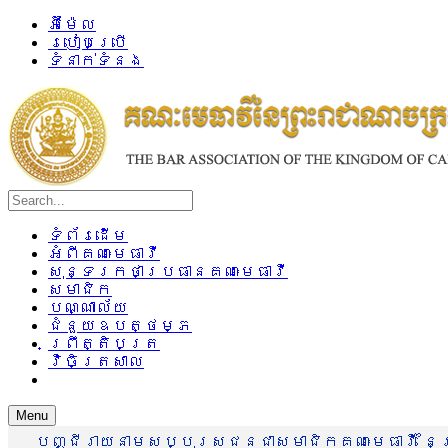
អ៊ីម៉ែល
របៀបប្រើ
ទំនាក់ទំនង
ទំព័រដើម
អំពីគណៈមេធាវី
សុន្ទរកថាប្រធានគណៈមេធាវី
សមាជិក
បណ្ណាល័យ
ជំនួយឧបត្ថម្ភ
ព្រឹត្តិបត្រ
វិចិត្រសាល
Menu
បញ្ជីរាយនាមសប្បុរសជនជាសមាជិកគណៈមេធាវី នៃព្