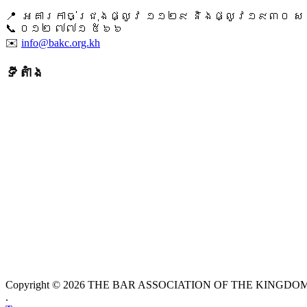
📍 អគារកាច់ជ្រុងផ្លូវ ១១២៩ និងផ្លូវ១៩៣០ សង្ក
📞 ​០១២ ៧៧១ ៥៦៦
✉️
info@bakc.org.kh
ទីតាំង
Copyright © 2026 THE BAR ASSOCIATION OF THE KINGDOM O
.