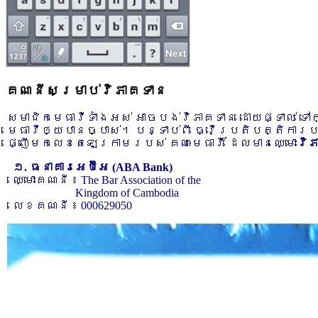
គណនីសម្រាប់វិភាគទាន
សមាជិកមេធាវីទាំងអស់ អាចបង់វិភាគទាន ដោយផ្ទាល់ ទ
មេធាវីឲ្យបានច្បាស់។ បន្ទាប់ពី ធ្វើប្រតិបត្តិការ
ផ្ញើមកលេខតេឡេក្រាមរបស់ គណៈមេធាវី ដែលមានឈ្មោះ
វិ
១. ធនាគារអេប៊ីអេ (ABA Bank)
ឈ្មោះគណនី ៖ The Bar Association of the
Kingdom of Cambodia
លេខគណនី ៖ 000629050