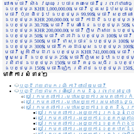
លោកមេធាវី សាំង វណ្ណៈ ប្រធានគណៈមេធាវីនៃព្រះរាជាណា
ឧបត្ថម្ភ KHR 1,000,000.00, មេធាវី ជួន សេដ្ឋសម្ផស
មេធាវី ប៉ុល ពិជេដ្ឋ ឧបត្ថម្ភ 99.99$, មេធាវី សត្យា ណ
ឧបត្ថម្ភ KHR 200,000.00, មេធាវី កាដា ជី ឧបត្ថម្ភ KH
ឧបត្ថម្ភ 30.70$, មេធាវី ខឹម ណាដែន ឧបត្ថម្ភ 50$, មេ
ឧបត្ថម្ភ KHR 200,000.00, មេធាវី ញឹម ពិសាល ឧបត្ថម្ភ 1
ឧបត្ថម្ភ 50$, មេធាវី ជា ភារ៉ា ឧបត្ថម្ភ 100$, មេធាវី
ឧបត្ថម្ភ 500$, មេធាវី ជា សុខចាន់ ឧបត្ថម្ភ 100$, មេធ
ឧបត្ថម្ភ 300$, មេធាវី កែ ឆដាផស្ស ឧបត្ថម្ភ 100$, មេ
មេធាវី សួគ៌ា លឹមដារា ឧបត្ថម្ភ KHR 741,000.00, មេធាវ
មូសេ្សន្នី ឧបត្ថម្ភ 25$, មេធាវី ញ៉ែម សេដ្ឋា ឧបត្ថម
ស្រីនាថ ឧបត្ថម្ភ 150$, មេធាវី គន្ធ សុធីរ ឧបត្ថម្ភ
ឧបត្ថម្ភ 150$, មេធាវី ជៀក ស្រីនាថ ឧបត្ថម្ភ 150$,
មាតិការសំខាន់ៗ
បញ្ជី​រាយ​នាមករណ៍ ការិយាល័យ​មេធាវី​
បញ្ជី​រាយ​នាមករណ៍​ចៅក្រម និងព្រះរាជអាជ្ញា
ចៅក្រមតុលាការ-មហាអយ្យការអមតុលាការកំ
ចៅក្រមតុលាការ-មហាអយ្យការអមសាលាឧទ្ធ
ចៅក្រមតុលាការ-មហាអយ្យការខេត្ត និង ក្
ចៅក្រមតុលាការ-អយ្យការក្រុងភ្នំពេ
ចៅក្រមតុលាការ-អយ្យការខេត្តកណ្តា
ចៅក្រមតុលាការ-អយ្យការខេត្តកំពង់
ចៅក្រមតុលាការ-អយ្យការខេត្តបាត់ដ