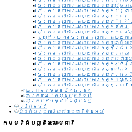
ចៅក្រមតុលាការ-អយ្យការ​ក្រុងព្រះសី
ចៅក្រមតុលាការ-អយ្យការខេត្តសៀមរា
ចៅក្រមតុលាការ-អយ្យការខេត្តបន្ទា
ចៅក្រមតុលាការ-អយ្យការខេត្តកំពត
ចៅក្រមតុលាការ-អយ្យការខេត្តកំពង់ស
ចៅក្រមតុលាការ-អយ្យការខេត្តតាកែវ
ចៅក្រមតុលាការ-អយ្យការខេត្តកំពង់ឆ្
បញ្ជីរាយនាមចៅក្រមតុលាការ-អយ្យការ
ចៅក្រមតុលាការ-អយ្យការខេត្តពោធិ៍សាត
ចៅក្រមតុលាការ-អយ្យការខេត្តព្រៃវែ
ចៅក្រមតុលាការ-អយ្យការខេត្តក្រចេះ
ចៅក្រមតុលាការ-អយ្យការខេត្តស្វាយ
ចៅក្រមតុលាការ-អយ្យការខេត្តស្ទឹងត
ចៅក្រមតុលាការ-អយ្យការខេត្តកោះកុង
ចៅក្រមតុលាការ-អយ្យការខេត្តរតនគ
ចៅក្រមតុលាការ-អយ្យការខេត្តមណ្ឌល
ចៅក្រមតុលាការ-អយ្យការខេត្តព្រះវិហ
ចៅក្រមតាមស្ថាប័នផ្សេងៗ
ចៅក្រមនៅក្រសួងយុត្តិធម៌
ចៅក្រមតាមស្ថាប័នផ្សេងៗ
ស្ថិតិមេធាវី
សិ្ថតិសរុបការិយាល័យមេធាវីទាំងអស់​
កម្មវិធីបញ្ជីឈ្មោះមេធាវី