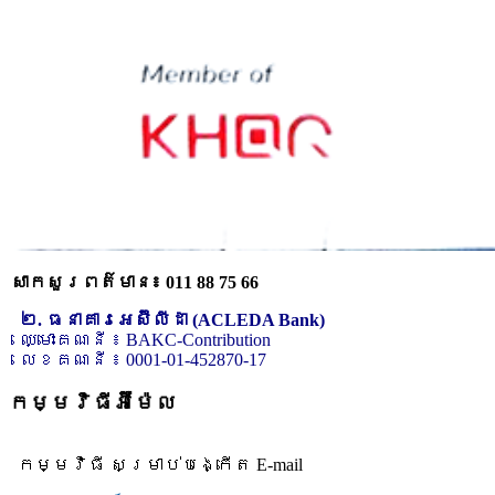
សាកសួរពត៌មាន៖ 011 88 75 66
២. ធនាគារអេស៊ីលីដា (ACLEDA Bank)
ឈ្មោះគណនី ៖ BAKC-Contribution
លេខគណនី ៖ 0001-01-452870-17
កម្មវិធីអ៊ីម៉ែល
កម្មវិធី សម្រាប់បង្កើត E-mail