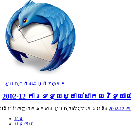
សូមចុចទីនេះដើម្បីទាញយក
2002-12 ការទទួលស្គាល់សាកលវិទ្យ
ដើម្បីទាញយកឯកសារសូមចុចលើឈ្មោះខាងស្តាំ៖
2002-12
មុន
បន្ទាប់