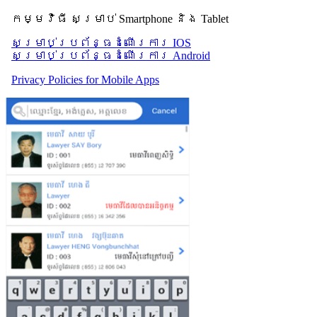
កម្មវិធី សម្រាប់ Smartphone និង Tablet
សម្រាប់​ប្រព័ន្ធដំណើរការ IOS
សម្រាប់​ប្រព័ន្ធដំណើរការ Android
Privacy Policies for Mobile Apps