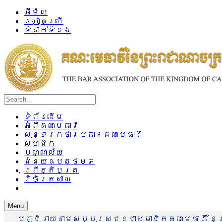
អ៊ីម៉ែល
របៀបប្រើ
ទំនាក់ទំនង
ទំព័រដើម
អំពីគណៈមេធាវី
សុន្ទរកថាប្រធានគណៈមេធាវី
សមាជិក
បណ្ណាល័យ
ជំនួយឧបត្ថម្ភ
ព្រឹត្តិបត្រ
វិចិត្រសាល
Menu
បញ្ជីរាយនាមសប្បុរសជនជាសមាជិកគណៈមេធាវី នៃព្