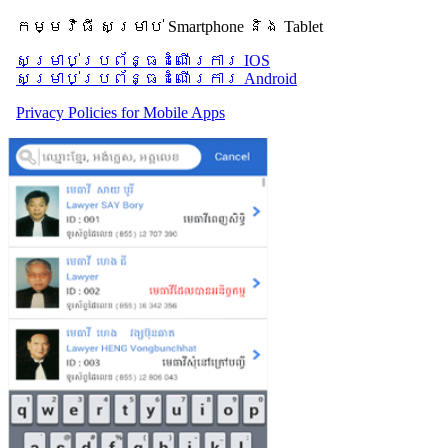
កម្មវិធី សម្រាប់ Smartphone និង Tablet
សម្រាប់​ប្រព័ន្ធដំណើរការ IOS
សម្រាប់​ប្រព័ន្ធដំណើរការ Android
Privacy Policies for Mobile Apps