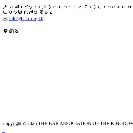
📍 អគារកាច់ជ្រុងផ្លូវ ១១២៩ និងផ្លូវ១៩៣០ សង្ក
📞 ​០១២ ៧៧១ ៥៦៦
✉️
info@bakc.org.kh
ទីតាំង
Copyright © 2026 THE BAR ASSOCIATION OF THE KINGDOM O
.