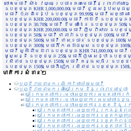
លោកមេធាវី សាំង វណ្ណៈ ប្រធានគណៈមេធាវីនៃព្រះរាជាណា
ឧបត្ថម្ភ KHR 1,000,000.00, មេធាវី ជួន សេដ្ឋសម្ផស
មេធាវី ប៉ុល ពិជេដ្ឋ ឧបត្ថម្ភ 99.99$, មេធាវី សត្យា ណ
ឧបត្ថម្ភ KHR 200,000.00, មេធាវី កាដា ជី ឧបត្ថម្ភ KH
ឧបត្ថម្ភ 30.70$, មេធាវី ខឹម ណាដែន ឧបត្ថម្ភ 50$, មេ
ឧបត្ថម្ភ KHR 200,000.00, មេធាវី ញឹម ពិសាល ឧបត្ថម្ភ 1
ឧបត្ថម្ភ 50$, មេធាវី ជា ភារ៉ា ឧបត្ថម្ភ 100$, មេធាវី
ឧបត្ថម្ភ 500$, មេធាវី ជា សុខចាន់ ឧបត្ថម្ភ 100$, មេធ
ឧបត្ថម្ភ 300$, មេធាវី កែ ឆដាផស្ស ឧបត្ថម្ភ 100$, មេ
មេធាវី សួគ៌ា លឹមដារា ឧបត្ថម្ភ KHR 741,000.00, មេធាវ
មូសេ្សន្នី ឧបត្ថម្ភ 25$, មេធាវី ញ៉ែម សេដ្ឋា ឧបត្ថម
ស្រីនាថ ឧបត្ថម្ភ 150$, មេធាវី គន្ធ សុធីរ ឧបត្ថម្ភ
ឧបត្ថម្ភ 150$, មេធាវី ជៀក ស្រីនាថ ឧបត្ថម្ភ 150$,
មាតិការសំខាន់ៗ
បញ្ជី​រាយ​នាមករណ៍ ការិយាល័យ​មេធាវី​
បញ្ជី​រាយ​នាមករណ៍​ចៅក្រម និងព្រះរាជអាជ្ញា
ចៅក្រមតុលាការ-មហាអយ្យការអមតុលាការកំ
ចៅក្រមតុលាការ-មហាអយ្យការអមសាលាឧទ្ធ
ចៅក្រមតុលាការ-មហាអយ្យការខេត្ត និង ក្
ចៅក្រមតុលាការ-អយ្យការក្រុងភ្នំពេ
ចៅក្រមតុលាការ-អយ្យការខេត្តកណ្តា
ចៅក្រមតុលាការ-អយ្យការខេត្តកំពង់
ចៅក្រមតុលាការ-អយ្យការខេត្តបាត់ដ