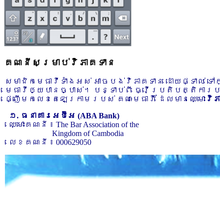
គណនីសម្រាប់វិភាគទាន
សមាជិកមេធាវីទាំងអស់ អាចបង់វិភាគទាន ដោយផ្ទាល់ ទ
មេធាវីឲ្យបានច្បាស់។ បន្ទាប់ពី ធ្វើប្រតិបត្តិការ
ផ្ញើមកលេខតេឡេក្រាមរបស់ គណៈមេធាវី ដែលមានឈ្មោះ
វិ
១. ធនាគារអេប៊ីអេ (ABA Bank)
ឈ្មោះគណនី ៖ The Bar Association of the
Kingdom of Cambodia
លេខគណនី ៖ 000629050