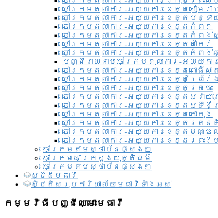
ចៅក្រមតុលាការ-អយ្យការ​ក្រុងព្រះសី
ចៅក្រមតុលាការ-អយ្យការខេត្តសៀមរា
ចៅក្រមតុលាការ-អយ្យការខេត្តបន្ទា
ចៅក្រមតុលាការ-អយ្យការខេត្តកំពត
ចៅក្រមតុលាការ-អយ្យការខេត្តកំពង់ស
ចៅក្រមតុលាការ-អយ្យការខេត្តតាកែវ
ចៅក្រមតុលាការ-អយ្យការខេត្តកំពង់ឆ្
បញ្ជីរាយនាមចៅក្រមតុលាការ-អយ្យការ
ចៅក្រមតុលាការ-អយ្យការខេត្តពោធិ៍សាត
ចៅក្រមតុលាការ-អយ្យការខេត្តព្រៃវែ
ចៅក្រមតុលាការ-អយ្យការខេត្តក្រចេះ
ចៅក្រមតុលាការ-អយ្យការខេត្តស្វាយ
ចៅក្រមតុលាការ-អយ្យការខេត្តស្ទឹងត
ចៅក្រមតុលាការ-អយ្យការខេត្តកោះកុង
ចៅក្រមតុលាការ-អយ្យការខេត្តរតនគ
ចៅក្រមតុលាការ-អយ្យការខេត្តមណ្ឌល
ចៅក្រមតុលាការ-អយ្យការខេត្តព្រះវិហ
ចៅក្រមតាមស្ថាប័នផ្សេងៗ
ចៅក្រមនៅក្រសួងយុត្តិធម៌
ចៅក្រមតាមស្ថាប័នផ្សេងៗ
ស្ថិតិមេធាវី
សិ្ថតិសរុបការិយាល័យមេធាវីទាំងអស់​
កម្មវិធីបញ្ជីឈ្មោះមេធាវី