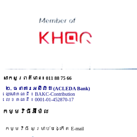
សាកសួរពត៌មាន៖ 011 88 75 66
២. ធនាគារអេស៊ីលីដា (ACLEDA Bank)
ឈ្មោះគណនី ៖ BAKC-Contribution
លេខគណនី ៖ 0001-01-452870-17
កម្មវិធីអ៊ីម៉ែល
កម្មវិធី សម្រាប់បង្កើត E-mail