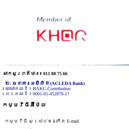
សាកសួរពត៌មាន៖ 011 88 75 66
២. ធនាគារអេស៊ីលីដា (ACLEDA Bank)
ឈ្មោះគណនី ៖ BAKC-Contribution
លេខគណនី ៖ 0001-01-452870-17
កម្មវិធីអ៊ីម៉ែល
កម្មវិធី សម្រាប់បង្កើត E-mail