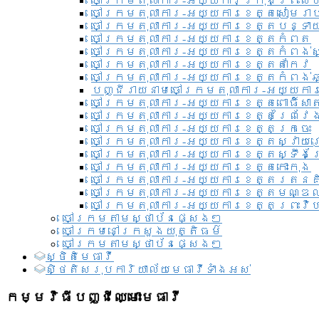
ចៅក្រមតុលាការ-អយ្យការ​ក្រុងព្រះសី
ចៅក្រមតុលាការ-អយ្យការខេត្តសៀមរា
ចៅក្រមតុលាការ-អយ្យការខេត្តបន្ទា
ចៅក្រមតុលាការ-អយ្យការខេត្តកំពត
ចៅក្រមតុលាការ-អយ្យការខេត្តកំពង់ស
ចៅក្រមតុលាការ-អយ្យការខេត្តតាកែវ
ចៅក្រមតុលាការ-អយ្យការខេត្តកំពង់ឆ្
បញ្ជីរាយនាមចៅក្រមតុលាការ-អយ្យការ
ចៅក្រមតុលាការ-អយ្យការខេត្តពោធិ៍សាត
ចៅក្រមតុលាការ-អយ្យការខេត្តព្រៃវែ
ចៅក្រមតុលាការ-អយ្យការខេត្តក្រចេះ
ចៅក្រមតុលាការ-អយ្យការខេត្តស្វាយ
ចៅក្រមតុលាការ-អយ្យការខេត្តស្ទឹងត
ចៅក្រមតុលាការ-អយ្យការខេត្តកោះកុង
ចៅក្រមតុលាការ-អយ្យការខេត្តរតនគ
ចៅក្រមតុលាការ-អយ្យការខេត្តមណ្ឌល
ចៅក្រមតុលាការ-អយ្យការខេត្តព្រះវិហ
ចៅក្រមតាមស្ថាប័នផ្សេងៗ
ចៅក្រមនៅក្រសួងយុត្តិធម៌
ចៅក្រមតាមស្ថាប័នផ្សេងៗ
ស្ថិតិមេធាវី
សិ្ថតិសរុបការិយាល័យមេធាវីទាំងអស់​
កម្មវិធីបញ្ជីឈ្មោះមេធាវី