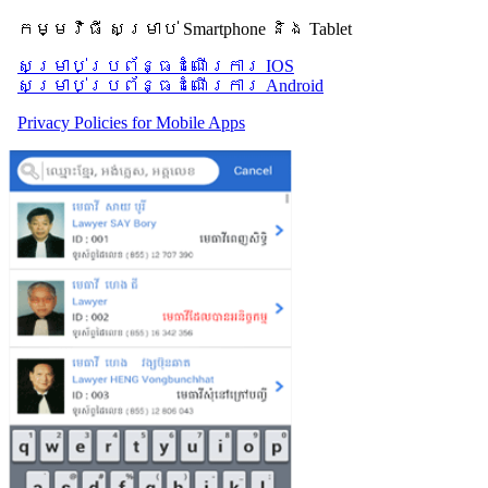
កម្មវិធី សម្រាប់ Smartphone និង Tablet
សម្រាប់​ប្រព័ន្ធដំណើរការ IOS
សម្រាប់​ប្រព័ន្ធដំណើរការ Android
Privacy Policies for Mobile Apps