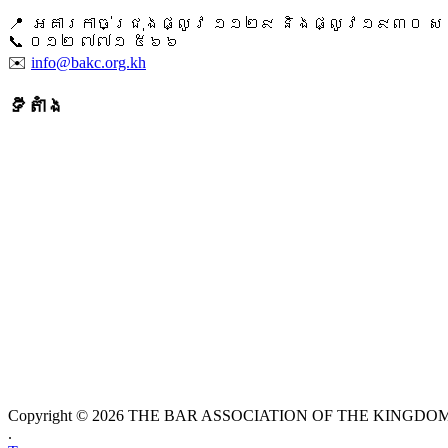
📍 អគារកាច់ជ្រុងផ្លូវ ១១២៩ និងផ្លូវ១៩៣០ សង្ក
📞 ​០១២ ៧៧១ ៥៦៦
✉️
info@bakc.org.kh
ទីតាំង
Copyright © 2026 THE BAR ASSOCIATION OF THE KINGDOM O
.