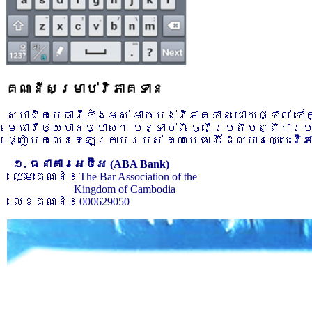
គណនីសម្រាប់វិភាគទាន
សមាជិកមេធាវីទាំងអស់ អាចបង់វិភាគទាន ដោយផ្ទាល់ ទ
មេធាវីឲ្យបានច្បាស់។ បន្ទាប់ពី ធ្វើប្រតិបត្តិការ
ផ្ញើមកលេខតេឡេក្រាមរបស់ គណៈមេធាវី ដែលមានឈ្មោះ
វិ
១. ធនាគារអេប៊ីអេ (ABA Bank)
ឈ្មោះគណនី ៖ The Bar Association of the
Kingdom of Cambodia
លេខគណនី ៖ 000629050