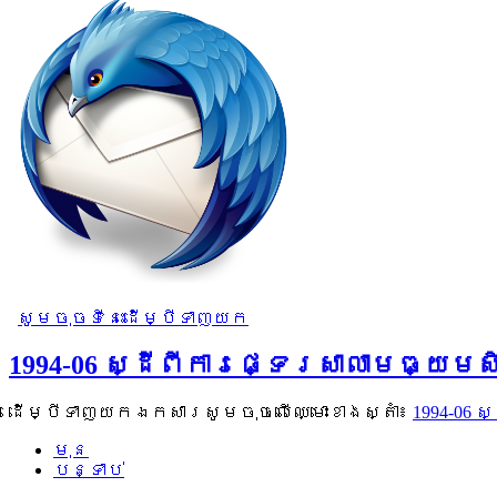
សូមចុចទីនេះដើម្បីទាញយក
1994-06 ស្ដីពីការផ្ទេរសាលាមធ្យ
ដើម្បីទាញយកឯកសារសូមចុចលើឈ្មោះខាងស្តាំ៖
1994-06 
មុន
បន្ទាប់