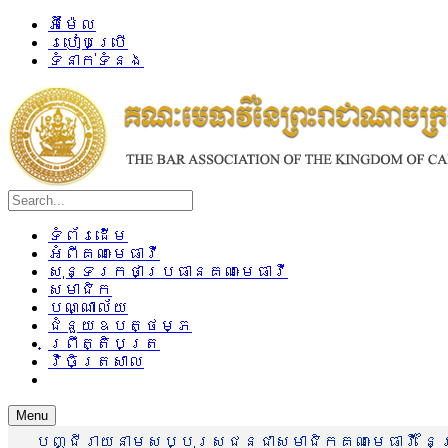
អ៊ីម៉ែល
របៀបប្រើ
ទំនាក់ទំនង
ទំព័រដើម
អំពីគណៈមេធាវី
សុន្ទរកថាប្រធានគណៈមេធាវី
សមាជិក
បណ្ណាល័យ
ជំនួយឧបត្ថម្ភ
ព្រឹត្តិបត្រ
វិចិត្រសាល
Menu
បញ្ជីរាយនាមសប្បុរសជនជាសមាជិកគណៈមេធាវី នៃព្