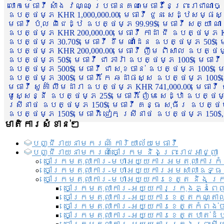
លោកមេធាវី សាំង វណ្ណៈ ប្រធានគណៈមេធាវីនៃព្រះរាជាណា
ឧបត្ថម្ភ KHR 1,000,000.00, មេធាវី ជួន សេដ្ឋសម្ផស
មេធាវី ប៉ុល ពិជេដ្ឋ ឧបត្ថម្ភ 99.99$, មេធាវី សត្យា ណ
ឧបត្ថម្ភ KHR 200,000.00, មេធាវី កាដា ជី ឧបត្ថម្ភ KH
ឧបត្ថម្ភ 30.70$, មេធាវី ខឹម ណាដែន ឧបត្ថម្ភ 50$, មេ
ឧបត្ថម្ភ KHR 200,000.00, មេធាវី ញឹម ពិសាល ឧបត្ថម្ភ 1
ឧបត្ថម្ភ 50$, មេធាវី ជា ភារ៉ា ឧបត្ថម្ភ 100$, មេធាវី
ឧបត្ថម្ភ 500$, មេធាវី ជា សុខចាន់ ឧបត្ថម្ភ 100$, មេធ
ឧបត្ថម្ភ 300$, មេធាវី កែ ឆដាផស្ស ឧបត្ថម្ភ 100$, មេ
មេធាវី សួគ៌ា លឹមដារា ឧបត្ថម្ភ KHR 741,000.00, មេធាវ
មូសេ្សន្នី ឧបត្ថម្ភ 25$, មេធាវី ញ៉ែម សេដ្ឋា ឧបត្ថម
ស្រីនាថ ឧបត្ថម្ភ 150$, មេធាវី គន្ធ សុធីរ ឧបត្ថម្ភ
ឧបត្ថម្ភ 150$, មេធាវី ជៀក ស្រីនាថ ឧបត្ថម្ភ 150$,
មាតិការសំខាន់ៗ
បញ្ជី​រាយ​នាមករណ៍ ការិយាល័យ​មេធាវី​
បញ្ជី​រាយ​នាមករណ៍​ចៅក្រម និងព្រះរាជអាជ្ញា
ចៅក្រមតុលាការ-មហាអយ្យការអមតុលាការកំ
ចៅក្រមតុលាការ-មហាអយ្យការអមសាលាឧទ្ធ
ចៅក្រមតុលាការ-មហាអយ្យការខេត្ត និង ក្
ចៅក្រមតុលាការ-អយ្យការក្រុងភ្នំពេ
ចៅក្រមតុលាការ-អយ្យការខេត្តកណ្តា
ចៅក្រមតុលាការ-អយ្យការខេត្តកំពង់
ចៅក្រមតុលាការ-អយ្យការខេត្តបាត់ដ