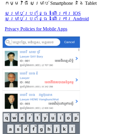
កម្មវិធី សម្រាប់ Smartphone និង Tablet
សម្រាប់​ប្រព័ន្ធដំណើរការ IOS
សម្រាប់​ប្រព័ន្ធដំណើរការ Android
Privacy Policies for Mobile Apps