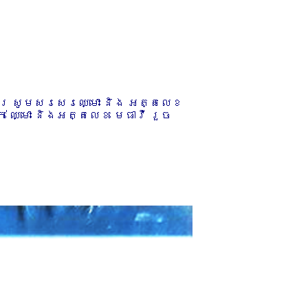
ការ សូមសរសេរឈ្មោះ និង អត្តលេខ
 ឈ្មោះ និងអត្តលេខ មេធាវី រួច