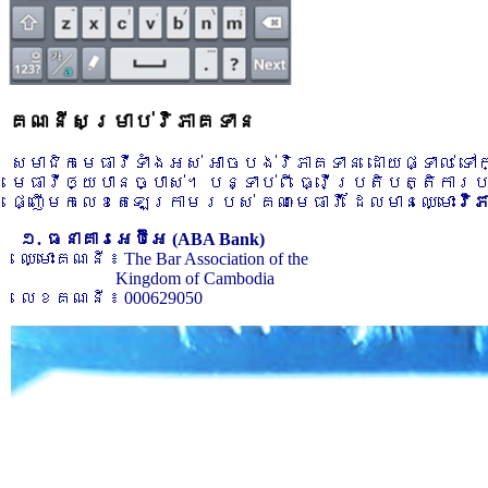
គណនីសម្រាប់វិភាគទាន
សមាជិកមេធាវីទាំងអស់ អាចបង់វិភាគទាន ដោយផ្ទាល់ ទ
មេធាវីឲ្យបានច្បាស់។ បន្ទាប់ពី ធ្វើប្រតិបត្តិការ
ផ្ញើមកលេខតេឡេក្រាមរបស់ គណៈមេធាវី ដែលមានឈ្មោះ
វិ
១. ធនាគារអេប៊ីអេ (ABA Bank)
ឈ្មោះគណនី ៖ The Bar Association of the
Kingdom of Cambodia
លេខគណនី ៖ 000629050