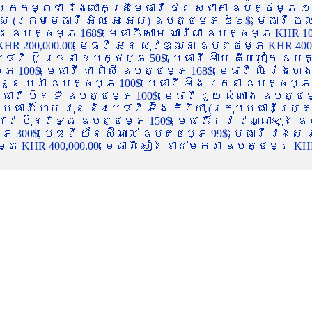
ចក្រកម្ពុជា និងលោកស្រីមេធាវី ថុន សុជាតា ឧបត្ថម្ភ ១
្ស (ក្រុមមេធាវី អិល អេ អេស) ឧបត្ថម្ភ ៥៦$, មេធាវី ច
ាដូ ឧបត្ថម្ភ 168$, មេធាវី សោម ណារីណា ឧបត្ថម្ភ KHR 100
R 200,000.00, មេធាវី អាន សុវឌ្ឍនា ឧបត្ថម្ភ KHR 400,000
ធាវី ប៊ូ រចនា ឧបត្ថម្ភ 50$, មេធាវី អ៊ាម គឹមហៀក ឧបត្ថម
00$, មេធាវី ជា ពិសី ឧបត្ថម្ភ 168$, មេធាវី លី វ៉េងហេង 
 នួន បូរ៉ា ឧបត្ថម្ភ 100$, មេធាវី អ៊ុង រតនា ឧបត្ថម្ភ 1
ាវី ប៊ុន ទី ឧបត្ថម្ភ 100$, មេធាវី គួយ សំណាង ឧបត្ថម្ភ 
ធាវី ហែម វុន និងមេធាវី អ៊ឹង កិរិយា (ក្រុមមេធាវីហ្គ្រ
ី ជាវ ប៊ុនរិទ្ធ ឧបត្ថម្ភ 150$, មេធាវី កែវ វណ្ណាឡុង ឧប
្ភ 300$, មេធាវី យ័ន ស៊ីណាល់ ឧបត្ថម្ភ 99$, មេធាវី វង្ស
 KHR 400,000.00, មេធាវី សៀង ខាន់មករា ឧបត្ថម្ភ KHR 2