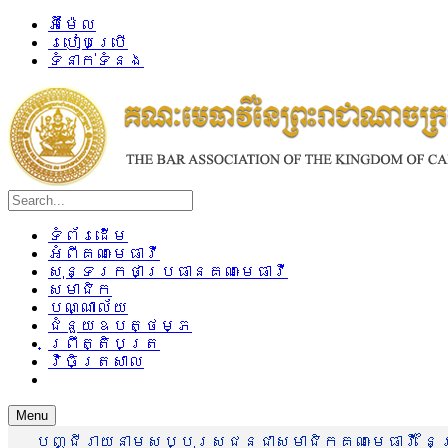
អ៊ីម៉ែល
របៀបប្រើ
ទំនាក់ទំនង
ទំព័រដើម
អំពីគណៈមេធាវី
សុន្ទរកថាប្រធានគណៈមេធាវី
សមាជិក
បណ្ណាល័យ
ជំនួយឧបត្ថម្ភ
ព្រឹត្តិបត្រ
វិចិត្រសាល
Menu
បញ្ជីរាយនាមសប្បុរសជនជាសមាជិកគណៈមេធាវី នៃព្