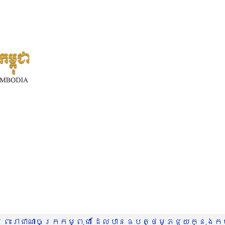
រះរាជាណាចក្រកម្ពុជា ដែលបានឧបត្ថម្ភជួយក្នុងកម