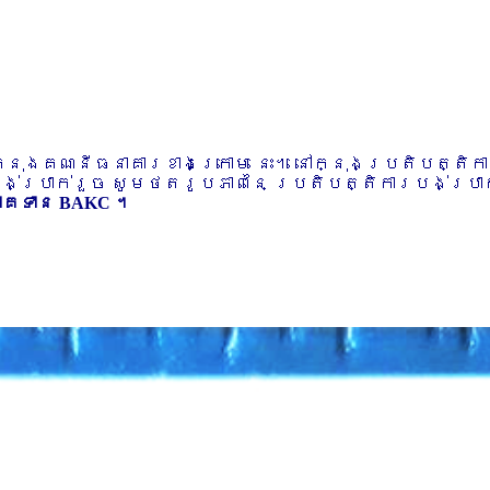
ៅក្នុងគណនីធនាគារខាងក្រោម នេះ។ នៅក្នុងប្រតិបត្តិ
បង់ប្រាក់រួច សូមថតរូបភាពនៃ ប្រតិបត្តិការបង់ប្រាក់
ភាគទាន BAKC ។