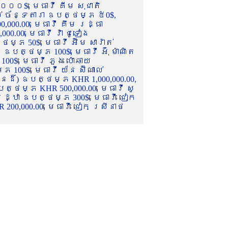
០០០$, មេធាវី គីម សុជាតិ
ល់ ច័ន្ទតារា ឧបត្ថម្ភ ៥0$,
,000.00, មេធាវី គឹម រដ្ធា
.00, មេធាវី វ៉ា ជូទៀង
្ភ 50$, មេធាវី អ៊ឹម សារ៉ាត់
ឧបត្ថម្ភ 100$, មេធាវី អ៊ុំ ម៉ាណិត
00$, មេធាវី ភួង ប៉ោឆាយ
100$, មេធាវី យ័ន ស៊ីណាល់
េនដ៏) ឧបត្ថម្ភ KHR 1,000,000.00,
ត្ថម្ភ KHR 500,000.00, មេធាវី សូ
 រដ្ឋា ឧបត្ថម្ភ 300$, មេធាវី ជៀក
00,000.00, មេធាវី ជៀក ស្រីនាថ