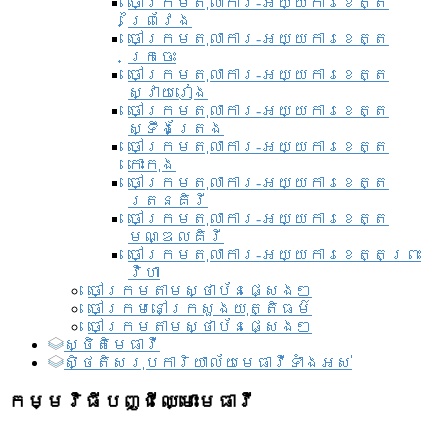
ចៅក្រមតុលាការ-អយ្យការខេត្ត
ព្រៃវែង
ចៅក្រមតុលាការ-អយ្យការខេត្ត
ក្រចេះ
ចៅក្រមតុលាការ-អយ្យការខេត្ត
ស្វាយរៀង
ចៅក្រមតុលាការ-អយ្យការខេត្ត
ស្ទឹងត្រែង
ចៅក្រមតុលាការ-អយ្យការខេត្ត
កោះកុង
ចៅក្រមតុលាការ-អយ្យការខេត្ត
រតនគិរី
ចៅក្រមតុលាការ-អយ្យការខេត្ត
មណ្ឌលគិរី
ចៅក្រមតុលាការ-អយ្យការខេត្តព្រះ
វិហា
ចៅក្រមតាមស្ថាប័នផ្សេងៗ
ចៅក្រមនៅក្រសួងយុត្តិធម៌
ចៅក្រមតាមស្ថាប័នផ្សេងៗ
ស្ថិតិមេធាវី
សិ្ថតិសរុបការិយាល័យមេធាវីទាំងអស់​
កម្មវិធីបញ្ជីឈ្មោះមេធាវី