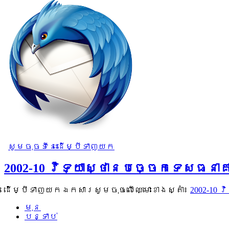
សូមចុចទីនេះដើម្បីទាញយក
2002-10 វិទ្យាស្ថានបច្ចេកទេសធនា
ដើម្បីទាញយកឯកសារសូមចុចលើឈ្មោះខាងស្តាំ៖
2002-10 
មុន
បន្ទាប់