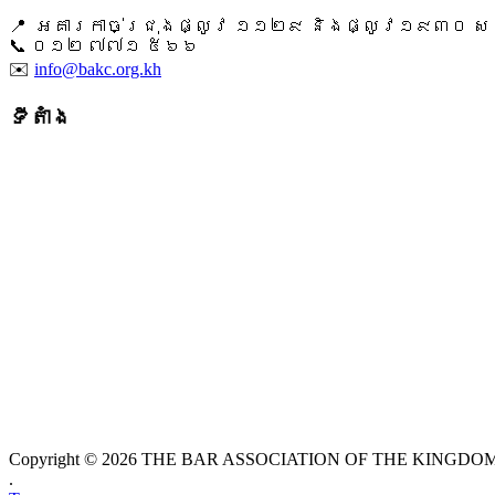
📍 អគារកាច់ជ្រុងផ្លូវ ១១២៩ និងផ្លូវ១៩៣០ សង្ក
📞 ​០១២ ៧៧១ ៥៦៦
✉️
info@bakc.org.kh
ទីតាំង
Copyright © 2026 THE BAR ASSOCIATION OF THE KINGDOM O
.