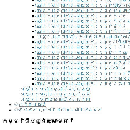
ចៅក្រមតុលាការ-អយ្យការ​ក្រុងព្រះសី
ចៅក្រមតុលាការ-អយ្យការខេត្តសៀមរា
ចៅក្រមតុលាការ-អយ្យការខេត្តបន្ទា
ចៅក្រមតុលាការ-អយ្យការខេត្តកំពត
ចៅក្រមតុលាការ-អយ្យការខេត្តកំពង់ស
ចៅក្រមតុលាការ-អយ្យការខេត្តតាកែវ
ចៅក្រមតុលាការ-អយ្យការខេត្តកំពង់ឆ្
បញ្ជីរាយនាមចៅក្រមតុលាការ-អយ្យការ
ចៅក្រមតុលាការ-អយ្យការខេត្តពោធិ៍សាត
ចៅក្រមតុលាការ-អយ្យការខេត្តព្រៃវែ
ចៅក្រមតុលាការ-អយ្យការខេត្តក្រចេះ
ចៅក្រមតុលាការ-អយ្យការខេត្តស្វាយ
ចៅក្រមតុលាការ-អយ្យការខេត្តស្ទឹងត
ចៅក្រមតុលាការ-អយ្យការខេត្តកោះកុង
ចៅក្រមតុលាការ-អយ្យការខេត្តរតនគ
ចៅក្រមតុលាការ-អយ្យការខេត្តមណ្ឌល
ចៅក្រមតុលាការ-អយ្យការខេត្តព្រះវិហ
ចៅក្រមតាមស្ថាប័នផ្សេងៗ
ចៅក្រមនៅក្រសួងយុត្តិធម៌
ចៅក្រមតាមស្ថាប័នផ្សេងៗ
ស្ថិតិមេធាវី
សិ្ថតិសរុបការិយាល័យមេធាវីទាំងអស់​
កម្មវិធីបញ្ជីឈ្មោះមេធាវី