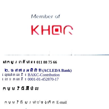
សាកសួរពត៌មាន៖ 011 88 75 66
២. ធនាគារអេស៊ីលីដា (ACLEDA Bank)
ឈ្មោះគណនី ៖ BAKC-Contribution
លេខគណនី ៖ 0001-01-452870-17
កម្មវិធីអ៊ីម៉ែល
កម្មវិធី សម្រាប់បង្កើត E-mail