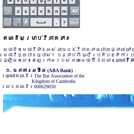
គណនីសម្រាប់វិភាគទាន
សមាជិកមេធាវីទាំងអស់ អាចបង់វិភាគទាន ដោយផ្ទាល់ ទ
មេធាវីឲ្យបានច្បាស់។ បន្ទាប់ពី ធ្វើប្រតិបត្តិការ
ផ្ញើមកលេខតេឡេក្រាមរបស់ គណៈមេធាវី ដែលមានឈ្មោះ
វិ
១. ធនាគារអេប៊ីអេ (ABA Bank)
ឈ្មោះគណនី ៖ The Bar Association of the
Kingdom of Cambodia
លេខគណនី ៖ 000629050