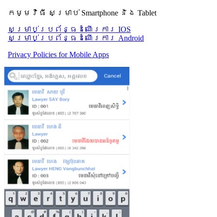
កម្មវិធី សម្រាប់ Smartphone និង Tablet
សម្រាប់​ប្រព័ន្ធដំណើរការ IOS
សម្រាប់​ប្រព័ន្ធដំណើរការ Android
Privacy Policies for Mobile Apps