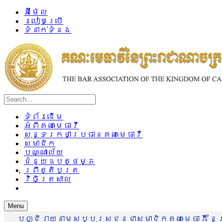
អ៊ីម៉ែល
របៀបប្រើ
ទំនាក់ទំនង
ទំព័រដើម
អំពីគណៈមេធាវី
សុន្ទរកថាប្រធានគណៈមេធាវី
សមាជិក
បណ្ណាល័យ
ជំនួយឧបត្ថម្ភ
ព្រឹត្តិបត្រ
វិចិត្រសាល
Menu
បញ្ជីរាយនាមសប្បុរសជនជាសមាជិកគណៈមេធាវី នៃព្