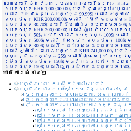
លោកមេធាវី សាំង វណ្ណៈ ប្រធានគណៈមេធាវីនៃព្រះរាជាណា
ឧបត្ថម្ភ KHR 1,000,000.00, មេធាវី ជួន សេដ្ឋសម្ផស
មេធាវី ប៉ុល ពិជេដ្ឋ ឧបត្ថម្ភ 99.99$, មេធាវី សត្យា ណ
ឧបត្ថម្ភ KHR 200,000.00, មេធាវី កាដា ជី ឧបត្ថម្ភ KH
ឧបត្ថម្ភ 30.70$, មេធាវី ខឹម ណាដែន ឧបត្ថម្ភ 50$, មេ
ឧបត្ថម្ភ KHR 200,000.00, មេធាវី ញឹម ពិសាល ឧបត្ថម្ភ 1
ឧបត្ថម្ភ 50$, មេធាវី ជា ភារ៉ា ឧបត្ថម្ភ 100$, មេធាវី
ឧបត្ថម្ភ 500$, មេធាវី ជា សុខចាន់ ឧបត្ថម្ភ 100$, មេធ
ឧបត្ថម្ភ 300$, មេធាវី កែ ឆដាផស្ស ឧបត្ថម្ភ 100$, មេ
មេធាវី សួគ៌ា លឹមដារា ឧបត្ថម្ភ KHR 741,000.00, មេធាវ
មូសេ្សន្នី ឧបត្ថម្ភ 25$, មេធាវី ញ៉ែម សេដ្ឋា ឧបត្ថម
ស្រីនាថ ឧបត្ថម្ភ 150$, មេធាវី គន្ធ សុធីរ ឧបត្ថម្ភ
ឧបត្ថម្ភ 150$, មេធាវី ជៀក ស្រីនាថ ឧបត្ថម្ភ 150$,
មាតិការសំខាន់ៗ
បញ្ជី​រាយ​នាមករណ៍ ការិយាល័យ​មេធាវី​
បញ្ជី​រាយ​នាមករណ៍​ចៅក្រម និងព្រះរាជអាជ្ញា
ចៅក្រមតុលាការ-មហាអយ្យការអមតុលាការកំ
ចៅក្រមតុលាការ-មហាអយ្យការអមសាលាឧទ្ធ
ចៅក្រមតុលាការ-មហាអយ្យការខេត្ត និង ក្
ចៅក្រមតុលាការ-អយ្យការក្រុងភ្នំពេ
ចៅក្រមតុលាការ-អយ្យការខេត្តកណ្តា
ចៅក្រមតុលាការ-អយ្យការខេត្តកំពង់
ចៅក្រមតុលាការ-អយ្យការខេត្តបាត់ដ