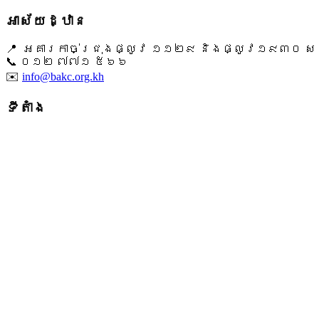
អាស័យដ្ឋាន
📍 អគារកាច់ជ្រុងផ្លូវ ១១២៩ និងផ្លូវ១៩៣០ សង្ក
📞 ​០១២ ៧៧១ ៥៦៦
✉️
info@bakc.org.kh
ទីតាំង