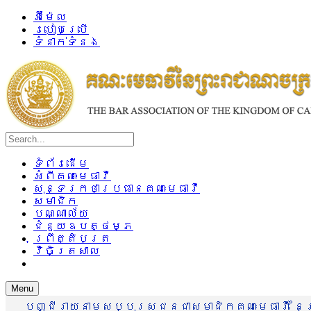
អ៊ីម៉ែល
របៀបប្រើ
ទំនាក់ទំនង
ទំព័រដើម
អំពីគណៈមេធាវី
សុន្ទរកថាប្រធានគណៈមេធាវី
សមាជិក
បណ្ណាល័យ
ជំនួយឧបត្ថម្ភ
ព្រឹត្តិបត្រ
វិចិត្រសាល
Menu
បញ្ជីរាយនាមសប្បុរសជនជាសមាជិកគណៈមេធាវី នៃព្