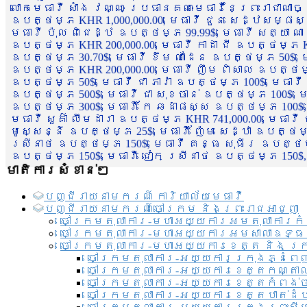
លោកមេធាវី សាំង វណ្ណៈ ប្រធានគណៈមេធាវីនៃព្រះរាជាណា
ឧបត្ថម្ភ KHR 1,000,000.00, មេធាវី ជួន សេដ្ឋសម្ផស
មេធាវី ប៉ុល ពិជេដ្ឋ ឧបត្ថម្ភ 99.99$, មេធាវី សត្យា ណ
ឧបត្ថម្ភ KHR 200,000.00, មេធាវី កាដា ជី ឧបត្ថម្ភ KH
ឧបត្ថម្ភ 30.70$, មេធាវី ខឹម ណាដែន ឧបត្ថម្ភ 50$, មេ
ឧបត្ថម្ភ KHR 200,000.00, មេធាវី ញឹម ពិសាល ឧបត្ថម្ភ 1
ឧបត្ថម្ភ 50$, មេធាវី ជា ភារ៉ា ឧបត្ថម្ភ 100$, មេធាវី
ឧបត្ថម្ភ 500$, មេធាវី ជា សុខចាន់ ឧបត្ថម្ភ 100$, មេធ
ឧបត្ថម្ភ 300$, មេធាវី កែ ឆដាផស្ស ឧបត្ថម្ភ 100$, មេ
មេធាវី សួគ៌ា លឹមដារា ឧបត្ថម្ភ KHR 741,000.00, មេធាវ
មូសេ្សន្នី ឧបត្ថម្ភ 25$, មេធាវី ញ៉ែម សេដ្ឋា ឧបត្ថម
ស្រីនាថ ឧបត្ថម្ភ 150$, មេធាវី គន្ធ សុធីរ ឧបត្ថម្ភ
ឧបត្ថម្ភ 150$, មេធាវី ជៀក ស្រីនាថ ឧបត្ថម្ភ 150$,
មាតិការសំខាន់ៗ
បញ្ជី​រាយ​នាមករណ៍ ការិយាល័យ​មេធាវី​
បញ្ជី​រាយ​នាមករណ៍​ចៅក្រម និងព្រះរាជអាជ្ញា
ចៅក្រមតុលាការ-មហាអយ្យការអមតុលាការកំ
ចៅក្រមតុលាការ-មហាអយ្យការអមសាលាឧទ្ធ
ចៅក្រមតុលាការ-មហាអយ្យការខេត្ត និង ក្
ចៅក្រមតុលាការ-អយ្យការក្រុងភ្នំពេ
ចៅក្រមតុលាការ-អយ្យការខេត្តកណ្តា
ចៅក្រមតុលាការ-អយ្យការខេត្តកំពង់
ចៅក្រមតុលាការ-អយ្យការខេត្តបាត់ដ