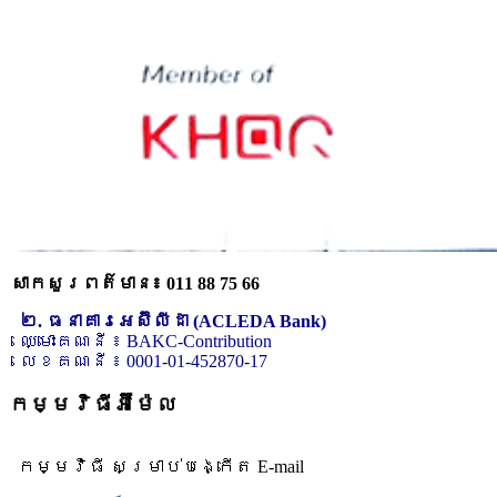
សាកសួរពត៌មាន៖ 011 88 75 66
២. ធនាគារអេស៊ីលីដា (ACLEDA Bank)
ឈ្មោះគណនី ៖ BAKC-Contribution
លេខគណនី ៖ 0001-01-452870-17
កម្មវិធីអ៊ីម៉ែល
កម្មវិធី សម្រាប់បង្កើត E-mail