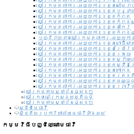
ចៅក្រមតុលាការ-អយ្យការ​ក្រុងព្រះសី
ចៅក្រមតុលាការ-អយ្យការខេត្តសៀមរា
ចៅក្រមតុលាការ-អយ្យការខេត្តបន្ទា
ចៅក្រមតុលាការ-អយ្យការខេត្តកំពត
ចៅក្រមតុលាការ-អយ្យការខេត្តកំពង់ស
ចៅក្រមតុលាការ-អយ្យការខេត្តតាកែវ
ចៅក្រមតុលាការ-អយ្យការខេត្តកំពង់ឆ្
បញ្ជីរាយនាមចៅក្រមតុលាការ-អយ្យការ
ចៅក្រមតុលាការ-អយ្យការខេត្តពោធិ៍សាត
ចៅក្រមតុលាការ-អយ្យការខេត្តព្រៃវែ
ចៅក្រមតុលាការ-អយ្យការខេត្តក្រចេះ
ចៅក្រមតុលាការ-អយ្យការខេត្តស្វាយ
ចៅក្រមតុលាការ-អយ្យការខេត្តស្ទឹងត
ចៅក្រមតុលាការ-អយ្យការខេត្តកោះកុង
ចៅក្រមតុលាការ-អយ្យការខេត្តរតនគ
ចៅក្រមតុលាការ-អយ្យការខេត្តមណ្ឌល
ចៅក្រមតុលាការ-អយ្យការខេត្តព្រះវិហ
ចៅក្រមតាមស្ថាប័នផ្សេងៗ
ចៅក្រមនៅក្រសួងយុត្តិធម៌
ចៅក្រមតាមស្ថាប័នផ្សេងៗ
ស្ថិតិមេធាវី
សិ្ថតិសរុបការិយាល័យមេធាវីទាំងអស់​
កម្មវិធីបញ្ជីឈ្មោះមេធាវី