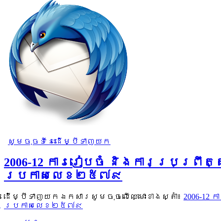
សូមចុចទីនេះដើម្បីទាញយក
2006-12 ការរៀបចំ និងការប្រព្រ
ប្រកាសលេខ២៥៧៩
ដើម្បីទាញយកឯកសារសូមចុចលើឈ្មោះខាងស្តាំ៖
2006-12
ប្រកាសលេខ២៥៧៩