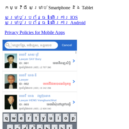
កម្មវិធី សម្រាប់ Smartphone និង Tablet
សម្រាប់​ប្រព័ន្ធដំណើរការ IOS
សម្រាប់​ប្រព័ន្ធដំណើរការ Android
Privacy Policies for Mobile Apps