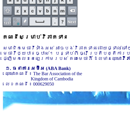
គណនីសម្រាប់វិភាគទាន
សមាជិកមេធាវីទាំងអស់ អាចបង់វិភាគទាន ដោយផ្ទាល់ ទ
មេធាវីឲ្យបានច្បាស់។ បន្ទាប់ពី ធ្វើប្រតិបត្តិការ
ផ្ញើមកលេខតេឡេក្រាមរបស់ គណៈមេធាវី ដែលមានឈ្មោះ
វិ
១. ធនាគារអេប៊ីអេ (ABA Bank)
ឈ្មោះគណនី ៖ The Bar Association of the
Kingdom of Cambodia
លេខគណនី ៖ 000629050