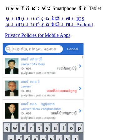
កម្មវិធី សម្រាប់ Smartphone និង Tablet
សម្រាប់​ប្រព័ន្ធដំណើរការ IOS
សម្រាប់​ប្រព័ន្ធដំណើរការ Android
Privacy Policies for Mobile Apps