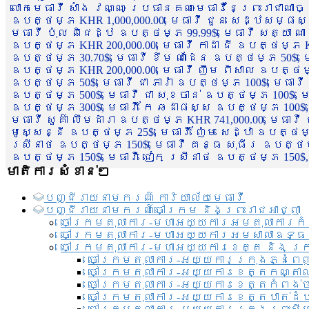
លោកមេធាវី សាំង វណ្ណៈ ប្រធានគណៈមេធាវីនៃព្រះរាជាណា
ឧបត្ថម្ភ KHR 1,000,000.00, មេធាវី ជួន សេដ្ឋសម្ផស
មេធាវី ប៉ុល ពិជេដ្ឋ ឧបត្ថម្ភ 99.99$, មេធាវី សត្យា ណ
ឧបត្ថម្ភ KHR 200,000.00, មេធាវី កាដា ជី ឧបត្ថម្ភ KH
ឧបត្ថម្ភ 30.70$, មេធាវី ខឹម ណាដែន ឧបត្ថម្ភ 50$, មេ
ឧបត្ថម្ភ KHR 200,000.00, មេធាវី ញឹម ពិសាល ឧបត្ថម្ភ 1
ឧបត្ថម្ភ 50$, មេធាវី ជា ភារ៉ា ឧបត្ថម្ភ 100$, មេធាវី
ឧបត្ថម្ភ 500$, មេធាវី ជា សុខចាន់ ឧបត្ថម្ភ 100$, មេធ
ឧបត្ថម្ភ 300$, មេធាវី កែ ឆដាផស្ស ឧបត្ថម្ភ 100$, មេ
មេធាវី សួគ៌ា លឹមដារា ឧបត្ថម្ភ KHR 741,000.00, មេធាវ
មូសេ្សន្នី ឧបត្ថម្ភ 25$, មេធាវី ញ៉ែម សេដ្ឋា ឧបត្ថម
ស្រីនាថ ឧបត្ថម្ភ 150$, មេធាវី គន្ធ សុធីរ ឧបត្ថម្ភ
ឧបត្ថម្ភ 150$, មេធាវី ជៀក ស្រីនាថ ឧបត្ថម្ភ 150$,
មាតិការសំខាន់ៗ
បញ្ជី​រាយ​នាមករណ៍ ការិយាល័យ​មេធាវី​
បញ្ជី​រាយ​នាមករណ៍​ចៅក្រម និងព្រះរាជអាជ្ញា
ចៅក្រមតុលាការ-មហាអយ្យការអមតុលាការកំ
ចៅក្រមតុលាការ-មហាអយ្យការអមសាលាឧទ្ធ
ចៅក្រមតុលាការ-មហាអយ្យការខេត្ត និង ក្
ចៅក្រមតុលាការ-អយ្យការក្រុងភ្នំពេ
ចៅក្រមតុលាការ-អយ្យការខេត្តកណ្តា
ចៅក្រមតុលាការ-អយ្យការខេត្តកំពង់
ចៅក្រមតុលាការ-អយ្យការខេត្តបាត់ដ