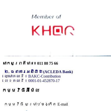
សាកសួរពត៌មាន៖ 011 88 75 66
២. ធនាគារអេស៊ីលីដា (ACLEDA Bank)
ឈ្មោះគណនី ៖ BAKC-Contribution
លេខគណនី ៖ 0001-01-452870-17
កម្មវិធីអ៊ីម៉ែល
កម្មវិធី សម្រាប់បង្កើត E-mail