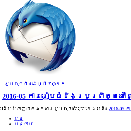
សូមចុចទីនេះដើម្បីទាញយក
2016-05 ការរៀបចំនិងប្រព្រឹត្តទៅ
ដើម្បីទាញយកឯកសារសូមចុចលើឈ្មោះខាងស្តាំ៖
2016-05 
មុន
បន្ទាប់