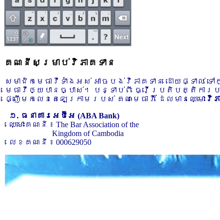
គណនីសម្រាប់វិភាគទាន
សមាជិកមេធាវីទាំងអស់ អាចបង់វិភាគទាន ដោយផ្ទាល់ ទ
មេធាវីឲ្យបានច្បាស់។ បន្ទាប់ពី ធ្វើប្រតិបត្តិការ
ផ្ញើមកលេខតេឡេក្រាមរបស់ គណៈមេធាវី ដែលមានឈ្មោះ
វិ
១. ធនាគារអេប៊ីអេ (ABA Bank)
ឈ្មោះគណនី ៖ The Bar Association of the
Kingdom of Cambodia
លេខគណនី ៖ 000629050