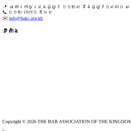
📍 អគារកាច់ជ្រុងផ្លូវ ១១២៩ និងផ្លូវ១៩៣០ សង្ក
📞 ​០១២ ៧៧១ ៥៦៦
✉️
info@bakc.org.kh
ទីតាំង
Copyright © 2026 THE BAR ASSOCIATION OF THE KINGDOM O
.