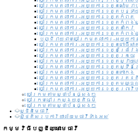
ចៅក្រមតុលាការ-អយ្យការ​ក្រុងព្រះសី
ចៅក្រមតុលាការ-អយ្យការខេត្តសៀមរា
ចៅក្រមតុលាការ-អយ្យការខេត្តបន្ទា
ចៅក្រមតុលាការ-អយ្យការខេត្តកំពត
ចៅក្រមតុលាការ-អយ្យការខេត្តកំពង់ស
ចៅក្រមតុលាការ-អយ្យការខេត្តតាកែវ
ចៅក្រមតុលាការ-អយ្យការខេត្តកំពង់ឆ្
បញ្ជីរាយនាមចៅក្រមតុលាការ-អយ្យការ
ចៅក្រមតុលាការ-អយ្យការខេត្តពោធិ៍សាត
ចៅក្រមតុលាការ-អយ្យការខេត្តព្រៃវែ
ចៅក្រមតុលាការ-អយ្យការខេត្តក្រចេះ
ចៅក្រមតុលាការ-អយ្យការខេត្តស្វាយ
ចៅក្រមតុលាការ-អយ្យការខេត្តស្ទឹងត
ចៅក្រមតុលាការ-អយ្យការខេត្តកោះកុង
ចៅក្រមតុលាការ-អយ្យការខេត្តរតនគ
ចៅក្រមតុលាការ-អយ្យការខេត្តមណ្ឌល
ចៅក្រមតុលាការ-អយ្យការខេត្តព្រះវិហ
ចៅក្រមតាមស្ថាប័នផ្សេងៗ
ចៅក្រមនៅក្រសួងយុត្តិធម៌
ចៅក្រមតាមស្ថាប័នផ្សេងៗ
ស្ថិតិមេធាវី
សិ្ថតិសរុបការិយាល័យមេធាវីទាំងអស់​
កម្មវិធីបញ្ជីឈ្មោះមេធាវី