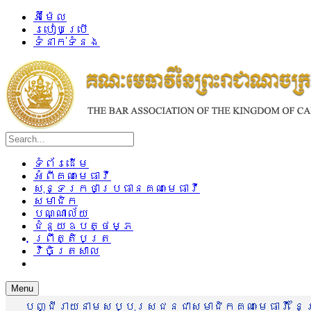
អ៊ីម៉ែល
របៀបប្រើ
ទំនាក់ទំនង
ទំព័រដើម
អំពីគណៈមេធាវី
សុន្ទរកថាប្រធានគណៈមេធាវី
សមាជិក
បណ្ណាល័យ
ជំនួយឧបត្ថម្ភ
ព្រឹត្តិបត្រ
វិចិត្រសាល
Menu
បញ្ជីរាយនាមសប្បុរសជនជាសមាជិកគណៈមេធាវី នៃព្