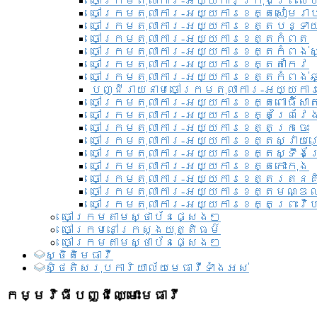
ចៅក្រមតុលាការ-អយ្យការ​ក្រុងព្រះសី
ចៅក្រមតុលាការ-អយ្យការខេត្តសៀមរា
ចៅក្រមតុលាការ-អយ្យការខេត្តបន្ទា
ចៅក្រមតុលាការ-អយ្យការខេត្តកំពត
ចៅក្រមតុលាការ-អយ្យការខេត្តកំពង់ស
ចៅក្រមតុលាការ-អយ្យការខេត្តតាកែវ
ចៅក្រមតុលាការ-អយ្យការខេត្តកំពង់ឆ្
បញ្ជីរាយនាមចៅក្រមតុលាការ-អយ្យការ
ចៅក្រមតុលាការ-អយ្យការខេត្តពោធិ៍សាត
ចៅក្រមតុលាការ-អយ្យការខេត្តព្រៃវែ
ចៅក្រមតុលាការ-អយ្យការខេត្តក្រចេះ
ចៅក្រមតុលាការ-អយ្យការខេត្តស្វាយ
ចៅក្រមតុលាការ-អយ្យការខេត្តស្ទឹងត
ចៅក្រមតុលាការ-អយ្យការខេត្តកោះកុង
ចៅក្រមតុលាការ-អយ្យការខេត្តរតនគ
ចៅក្រមតុលាការ-អយ្យការខេត្តមណ្ឌល
ចៅក្រមតុលាការ-អយ្យការខេត្តព្រះវិហ
ចៅក្រមតាមស្ថាប័នផ្សេងៗ
ចៅក្រមនៅក្រសួងយុត្តិធម៌
ចៅក្រមតាមស្ថាប័នផ្សេងៗ
ស្ថិតិមេធាវី
សិ្ថតិសរុបការិយាល័យមេធាវីទាំងអស់​
កម្មវិធីបញ្ជីឈ្មោះមេធាវី