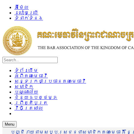
អ៊ីម៉ែល
របៀបប្រើ
ទំនាក់ទំនង
ទំព័រដើម
អំពីគណៈមេធាវី
សុន្ទរកថាប្រធានគណៈមេធាវី
សមាជិក
បណ្ណាល័យ
ជំនួយឧបត្ថម្ភ
ព្រឹត្តិបត្រ
វិចិត្រសាល
Menu
បញ្ជីរាយនាមសប្បុរសជនជាសមាជិកគណៈមេធាវី នៃព្