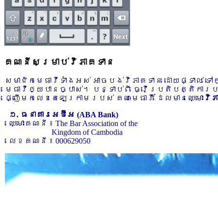
គណនីសម្រាប់វិភាគទាន
សមាជិកមេធាវីទាំងអស់ អាចបង់វិភាគទាន ដោយផ្ទាល់ ទ
មេធាវីឲ្យបានច្បាស់។ បន្ទាប់ពី ធ្វើប្រតិបត្តិការ
ផ្ញើមកលេខតេឡេក្រាមរបស់ គណៈមេធាវី ដែលមានឈ្មោះ
វិ
១. ធនាគារអេប៊ីអេ (ABA Bank)
ឈ្មោះគណនី ៖ The Bar Association of the
Kingdom of Cambodia
លេខគណនី ៖ 000629050