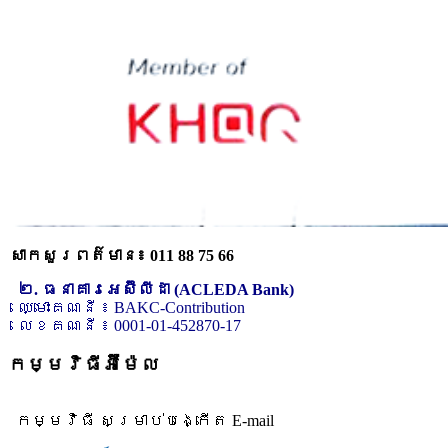
សាកសួរពត៌មាន៖ 011 88 75 66
២. ធនាគារអេស៊ីលីដា (ACLEDA Bank)
ឈ្មោះគណនី ៖ BAKC-Contribution
លេខគណនី ៖ 0001-01-452870-17
កម្មវិធីអ៊ីម៉ែល
កម្មវិធី សម្រាប់បង្កើត E-mail