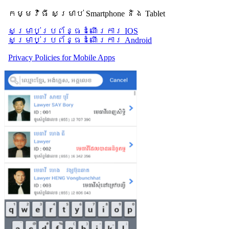
កម្មវិធី សម្រាប់ Smartphone និង Tablet
សម្រាប់​ប្រព័ន្ធដំណើរការ IOS
សម្រាប់​ប្រព័ន្ធដំណើរការ Android
Privacy Policies for Mobile Apps