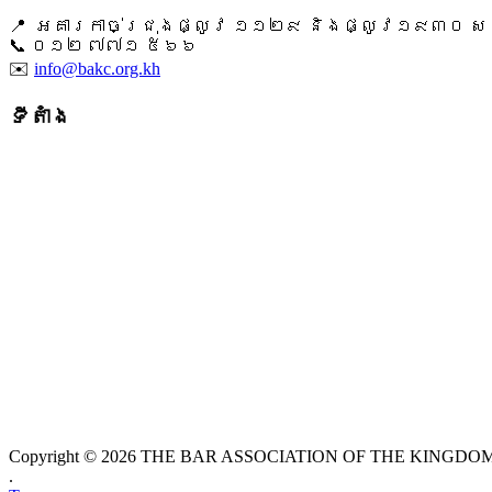
📍 អគារកាច់ជ្រុងផ្លូវ ១១២៩ និងផ្លូវ១៩៣០ សង្ក
📞 ​០១២ ៧៧១ ៥៦៦
✉️
info@bakc.org.kh
ទីតាំង
Copyright © 2026 THE BAR ASSOCIATION OF THE KINGDOM O
.