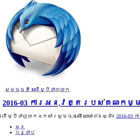
សូមចុចទីនេះដើម្បីទាញយក
2016-03 ការអនុវត្តរបស់គណៈកម្មាធ
ដើម្បីទាញយកឯកសារសូមចុចលើឈ្មោះខាងស្តាំ៖
2016-03 
មុន
បន្ទាប់