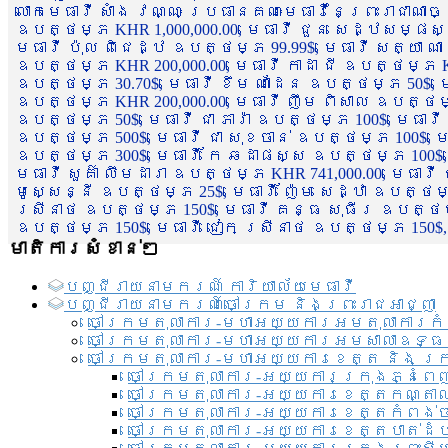
លោកមេធាវី សាំង វណ្ណៈ ប្រធានគណៈមេធាវីនៃព្រះរាជាណា
ឧបត្ថម្ភ KHR 1,000,000.00, មេធាវី ជួន សេដ្ឋសម្ផស
មេធាវី ប៉ុល ពិជេដ្ឋ ឧបត្ថម្ភ 99.99$, មេធាវី សត្យា ណ
ឧបត្ថម្ភ KHR 200,000.00, មេធាវី កាដា ជី ឧបត្ថម្ភ KH
ឧបត្ថម្ភ 30.70$, មេធាវី ខឹម ណាដែន ឧបត្ថម្ភ 50$, មេ
ឧបត្ថម្ភ KHR 200,000.00, មេធាវី ញឹម ពិសាល ឧបត្ថម្ភ 1
ឧបត្ថម្ភ 50$, មេធាវី ជា ភារ៉ា ឧបត្ថម្ភ 100$, មេធាវី
ឧបត្ថម្ភ 500$, មេធាវី ជា សុខចាន់ ឧបត្ថម្ភ 100$, មេធ
ឧបត្ថម្ភ 300$, មេធាវី កែ ឆដាផស្ស ឧបត្ថម្ភ 100$, មេ
មេធាវី សួគ៌ា លឹមដារា ឧបត្ថម្ភ KHR 741,000.00, មេធាវ
មូសេ្សន្នី ឧបត្ថម្ភ 25$, មេធាវី ញ៉ែម សេដ្ឋា ឧបត្ថម
ស្រីនាថ ឧបត្ថម្ភ 150$, មេធាវី គន្ធ សុធីរ ឧបត្ថម្ភ
ឧបត្ថម្ភ 150$, មេធាវី ជៀក ស្រីនាថ ឧបត្ថម្ភ 150$,
មាតិការសំខាន់ៗ
បញ្ជី​រាយ​នាមករណ៍ ការិយាល័យ​មេធាវី​
បញ្ជី​រាយ​នាមករណ៍​ចៅក្រម និងព្រះរាជអាជ្ញា
ចៅក្រមតុលាការ-មហាអយ្យការអមតុលាការកំ
ចៅក្រមតុលាការ-មហាអយ្យការអមសាលាឧទ្ធ
ចៅក្រមតុលាការ-មហាអយ្យការខេត្ត និង ក្
ចៅក្រមតុលាការ-អយ្យការក្រុងភ្នំពេ
ចៅក្រមតុលាការ-អយ្យការខេត្តកណ្តា
ចៅក្រមតុលាការ-អយ្យការខេត្តកំពង់
ចៅក្រមតុលាការ-អយ្យការខេត្តបាត់ដ