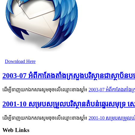
Download Here
2003-07 អំពីកាតែងតាំងក្រសួងបរិស្ថានជាស្ថាប័ន
ដើម្បីទាញយកឯកសារសូមចុចលើឈ្មោះខាងស្តាំ៖
2003-07 អំពីកាតែងតាំងក្
2001-10 សម្របសម្រួលបរិស្ថានតំបន់ឆ្នេរសមុទ្រ 
ដើម្បីទាញយកឯកសារសូមចុចលើឈ្មោះខាងស្តាំ៖
2001-10 សម្របសម្រួលបរិ
Web Links