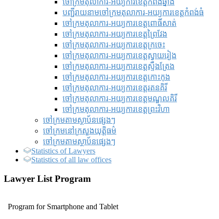
ចៅក្រមតុលាការ-អយ្យការខេត្តកំពង់ឆ្នាំង
បញ្ជីរាយនាមចៅក្រមតុលាការ-អយ្យការខេត្តកំពង់ធំ
ចៅក្រមតុលាការ-អយ្យការខេត្តពោធិ៍សាត់
ចៅក្រមតុលាការ-អយ្យការខេត្តព្រៃវែង
ចៅក្រមតុលាការ-អយ្យការខេត្តក្រចេះ
ចៅក្រមតុលាការ-អយ្យការខេត្តស្វាយរៀង
ចៅក្រមតុលាការ-អយ្យការខេត្តស្ទឹងត្រែង
ចៅក្រមតុលាការ-អយ្យការខេត្តកោះកុង
ចៅក្រមតុលាការ-អយ្យការខេត្តរតនគិរី
ចៅក្រមតុលាការ-អយ្យការខេត្តមណ្ឌលគិរី
ចៅក្រមតុលាការ-អយ្យការខេត្តព្រះវិហា
ចៅក្រមតាមស្ថាប័នផ្សេងៗ
ចៅក្រមនៅក្រសួងយុត្តិធម៌
ចៅក្រមតាមស្ថាប័នផ្សេងៗ
Statistics of Lawyers
Statistics of all law offices
Lawyer List Program
Program for Smartphone and Tablet