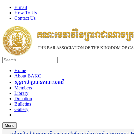
E-mail
How To Us
Contact Us
Home
About BAKC
សុន្ទរកថាប្រធានគណៈមេធាវី
Members
Library
Donation
Bulletins
Gallery
Menu