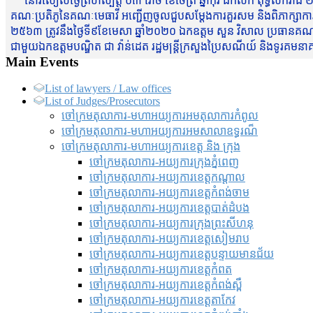
នៅរសៀលថ្ងៃព្រហស្បត្តិ៍ ០៣ រោច ខែចែត្រ ឆ្នាំកុរ ឯកស័ក ពុទ្ធសករាជ ២
គណៈប្រតិភូនៃគណៈមេធាវី អញ្ជើញចូលជួបសម្តែងការគួរសម និងពិភាក្សាការងារជា
២៥៦៣ ត្រូវនឹងថ្ងៃទី៩ខែមេសា ឆ្នាំ២០២០ ឯកឧត្តម សួន វិសាល ប្រធានគណៈ
ជាមួយឯកឧត្តមបណ្ឌិត ជា វ៉ាន់ដេត រដ្ឋមន្រ្តីក្រសួងប្រៃសណីយ៍ និងទូរគម
Main Events
List of lawyers / Law offices
List of Judges/Prosecutors
ចៅក្រមតុលាការ-មហាអយ្យការអមតុលាការកំពូល
ចៅក្រមតុលាការ-មហាអយ្យការអមសាលាឧទ្ធរណ៏
ចៅក្រមតុលាការ-មហាអយ្យការខេត្ត និង ក្រុង
ចៅក្រមតុលាការ-អយ្យការក្រុងភ្នំពេញ
ចៅក្រមតុលាការ-អយ្យការខេត្តកណ្តាល
ចៅក្រមតុលាការ-អយ្យការខេត្តកំពង់ចាម
ចៅក្រមតុលាការ-អយ្យការខេត្តបាត់ដំបង
ចៅក្រមតុលាការ-អយ្យការ​ក្រុងព្រះសីហនុ
ចៅក្រមតុលាការ-អយ្យការខេត្តសៀមរាប
ចៅក្រមតុលាការ-អយ្យការខេត្តបន្ទាយមានជ័យ
ចៅក្រមតុលាការ-អយ្យការខេត្តកំពត
ចៅក្រមតុលាការ-អយ្យការខេត្តកំពង់ស្ពឺ
ចៅក្រមតុលាការ-អយ្យការខេត្តតាកែវ