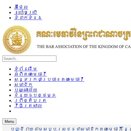
អ៊ីម៉ែល
របៀបប្រើ
ទំនាក់ទំនង
ទំព័រដើម
អំពីគណៈមេធាវី
សុន្ទរកថាប្រធានគណៈមេធាវី
សមាជិក
បណ្ណាល័យ
ជំនួយឧបត្ថម្ភ
ព្រឹត្តិបត្រ
វិចិត្រសាល
Menu
បញ្ជីរាយនាមសប្បុរសជនជាសមាជិកគណៈមេធាវី នៃព្