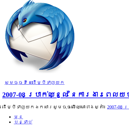
សូមចុចទីនេះដើម្បីទាញយក
2007-08 ប្រាក់ឈ្នួល នៃការងារពេល
ដើម្បីទាញយកឯកសារសូមចុចលើឈ្មោះខាងស្តាំ៖
2007-08 
មុន
បន្ទាប់