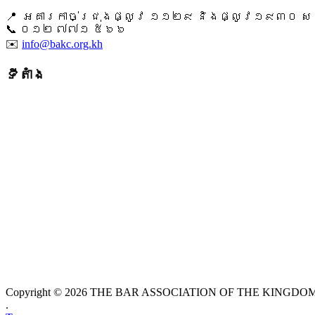
📍 អគារកាច់ជ្រុងផ្លូវ ១១២៩ និងផ្លូវ១៩៣០ សង្ក
📞 ​០១២ ៧៧១ ៥៦៦
✉️
info@bakc.org.kh
ទីតាំង
Copyright © 2026 THE BAR ASSOCIATION OF THE KINGDOM O
.