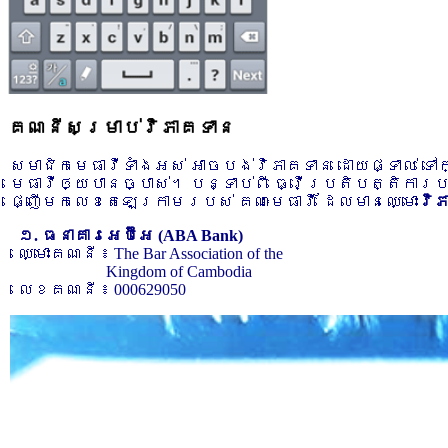
គណនីសម្រាប់វិភាគទាន
សមាជិកមេធាវីទាំងអស់ អាចបង់វិភាគទាន ដោយផ្ទាល់ ទ
មេធាវីឲ្យបានច្បាស់។ បន្ទាប់ពី ធ្វើប្រតិបត្តិការ
ផ្ញើមកលេខតេឡេក្រាមរបស់ គណៈមេធាវី ដែលមានឈ្មោះ
វិ
១. ធនាគារអេប៊ីអេ (ABA Bank)
ឈ្មោះគណនី ៖ The Bar Association of the
Kingdom of Cambodia
លេខគណនី ៖ 000629050