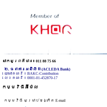
សាកសួរពត៌មាន៖ 011 88 75 66
២. ធនាគារអេស៊ីលីដា (ACLEDA Bank)
ឈ្មោះគណនី ៖ BAKC-Contribution
លេខគណនី ៖ 0001-01-452870-17
កម្មវិធីអ៊ីម៉ែល
កម្មវិធី សម្រាប់បង្កើត E-mail