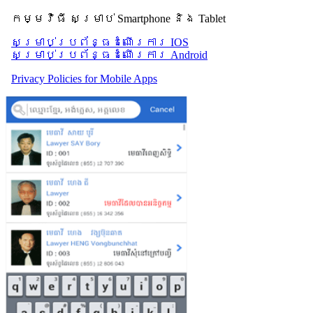
កម្មវិធី សម្រាប់ Smartphone និង Tablet
សម្រាប់​ប្រព័ន្ធដំណើរការ IOS
សម្រាប់​ប្រព័ន្ធដំណើរការ Android
Privacy Policies for Mobile Apps