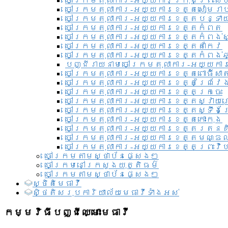
ចៅក្រមតុលាការ-អយ្យការ​ក្រុងព្រះសី
ចៅក្រមតុលាការ-អយ្យការខេត្តសៀមរា
ចៅក្រមតុលាការ-អយ្យការខេត្តបន្ទា
ចៅក្រមតុលាការ-អយ្យការខេត្តកំពត
ចៅក្រមតុលាការ-អយ្យការខេត្តកំពង់ស
ចៅក្រមតុលាការ-អយ្យការខេត្តតាកែវ
ចៅក្រមតុលាការ-អយ្យការខេត្តកំពង់ឆ្
បញ្ជីរាយនាមចៅក្រមតុលាការ-អយ្យការ
ចៅក្រមតុលាការ-អយ្យការខេត្តពោធិ៍សាត
ចៅក្រមតុលាការ-អយ្យការខេត្តព្រៃវែ
ចៅក្រមតុលាការ-អយ្យការខេត្តក្រចេះ
ចៅក្រមតុលាការ-អយ្យការខេត្តស្វាយ
ចៅក្រមតុលាការ-អយ្យការខេត្តស្ទឹងត
ចៅក្រមតុលាការ-អយ្យការខេត្តកោះកុង
ចៅក្រមតុលាការ-អយ្យការខេត្តរតនគ
ចៅក្រមតុលាការ-អយ្យការខេត្តមណ្ឌល
ចៅក្រមតុលាការ-អយ្យការខេត្តព្រះវិហ
ចៅក្រមតាមស្ថាប័នផ្សេងៗ
ចៅក្រមនៅក្រសួងយុត្តិធម៌
ចៅក្រមតាមស្ថាប័នផ្សេងៗ
ស្ថិតិមេធាវី
សិ្ថតិសរុបការិយាល័យមេធាវីទាំងអស់​
កម្មវិធីបញ្ជីឈ្មោះមេធាវី