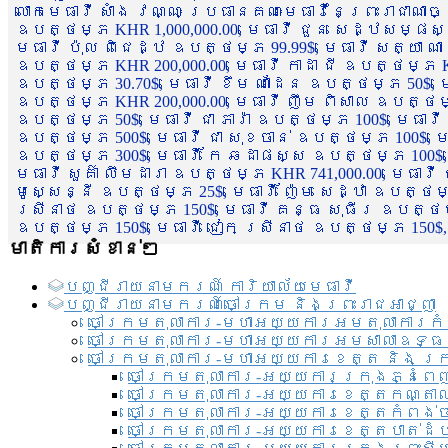
លោកមេធាវី សាំង វណ្ណៈ ប្រធានគណៈមេធាវីនៃព្រះរាជាណា
ឧបត្ថម្ភ KHR 1,000,000.00, មេធាវី ជួន សេដ្ឋសម្ផស
មេធាវី ប៉ុល ពិជេដ្ឋ ឧបត្ថម្ភ 99.99$, មេធាវី សត្យា ណ
ឧបត្ថម្ភ KHR 200,000.00, មេធាវី កាដា ជី ឧបត្ថម្ភ KH
ឧបត្ថម្ភ 30.70$, មេធាវី ខឹម ណាដែន ឧបត្ថម្ភ 50$, មេ
ឧបត្ថម្ភ KHR 200,000.00, មេធាវី ញឹម ពិសាល ឧបត្ថម្ភ 1
ឧបត្ថម្ភ 50$, មេធាវី ជា ភារ៉ា ឧបត្ថម្ភ 100$, មេធាវី
ឧបត្ថម្ភ 500$, មេធាវី ជា សុខចាន់ ឧបត្ថម្ភ 100$, មេធ
ឧបត្ថម្ភ 300$, មេធាវី កែ ឆដាផស្ស ឧបត្ថម្ភ 100$, មេ
មេធាវី សួគ៌ា លឹមដារា ឧបត្ថម្ភ KHR 741,000.00, មេធាវ
មូសេ្សន្នី ឧបត្ថម្ភ 25$, មេធាវី ញ៉ែម សេដ្ឋា ឧបត្ថម
ស្រីនាថ ឧបត្ថម្ភ 150$, មេធាវី គន្ធ សុធីរ ឧបត្ថម្ភ
ឧបត្ថម្ភ 150$, មេធាវី ជៀក ស្រីនាថ ឧបត្ថម្ភ 150$,
មាតិការសំខាន់ៗ
បញ្ជី​រាយ​នាមករណ៍ ការិយាល័យ​មេធាវី​
បញ្ជី​រាយ​នាមករណ៍​ចៅក្រម និងព្រះរាជអាជ្ញា
ចៅក្រមតុលាការ-មហាអយ្យការអមតុលាការកំ
ចៅក្រមតុលាការ-មហាអយ្យការអមសាលាឧទ្ធ
ចៅក្រមតុលាការ-មហាអយ្យការខេត្ត និង ក្
ចៅក្រមតុលាការ-អយ្យការក្រុងភ្នំពេ
ចៅក្រមតុលាការ-អយ្យការខេត្តកណ្តា
ចៅក្រមតុលាការ-អយ្យការខេត្តកំពង់
ចៅក្រមតុលាការ-អយ្យការខេត្តបាត់ដ