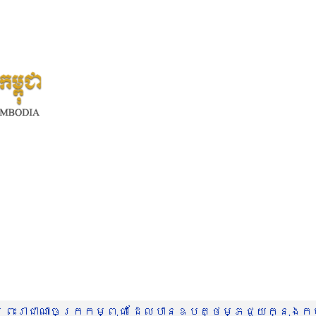
រះរាជាណាចក្រកម្ពុជា ដែលបានឧបត្ថម្ភជួយក្នុងកម