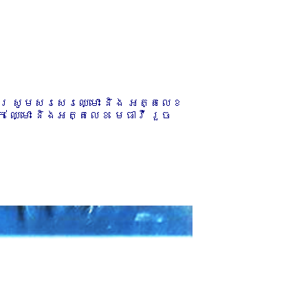
ការ សូមសរសេរឈ្មោះ និង អត្តលេខ
 ឈ្មោះ និងអត្តលេខ មេធាវី រួច