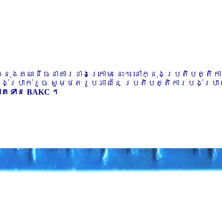
ៅក្នុងគណនីធនាគារខាងក្រោម នេះ។ នៅក្នុងប្រតិបត្តិ
បង់ប្រាក់រួច សូមថតរូបភាពនៃ ប្រតិបត្តិការបង់ប្រាក់
ភាគទាន BAKC ។