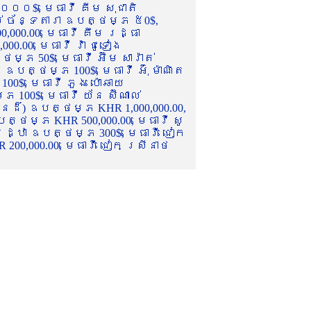
០០០$, មេធាវី គីម សុជាតិ
ល់ ច័ន្ទតារា ឧបត្ថម្ភ ៥0$,
,000.00, មេធាវី គឹម រដ្ធា
.00, មេធាវី វ៉ា ជូទៀង
្ភ 50$, មេធាវី អ៊ឹម សារ៉ាត់
ឧបត្ថម្ភ 100$, មេធាវី អ៊ុំ ម៉ាណិត
00$, មេធាវី ភួង ប៉ោឆាយ
100$, មេធាវី យ័ន ស៊ីណាល់
េនដ៏) ឧបត្ថម្ភ KHR 1,000,000.00,
ត្ថម្ភ KHR 500,000.00, មេធាវី សូ
 រដ្ឋា ឧបត្ថម្ភ 300$, មេធាវី ជៀក
00,000.00, មេធាវី ជៀក ស្រីនាថ