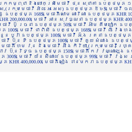
ចក្រកម្ពុជា និងលោកស្រីមេធាវី ថុន សុជាតា ឧបត្ថម្ភ ១
្ស (ក្រុមមេធាវី អិល អេ អេស) ឧបត្ថម្ភ ៥៦$, មេធាវី ច
ាដូ ឧបត្ថម្ភ 168$, មេធាវី សោម ណារីណា ឧបត្ថម្ភ KHR 100
R 200,000.00, មេធាវី អាន សុវឌ្ឍនា ឧបត្ថម្ភ KHR 400,000
ធាវី ប៊ូ រចនា ឧបត្ថម្ភ 50$, មេធាវី អ៊ាម គឹមហៀក ឧបត្ថម
00$, មេធាវី ជា ពិសី ឧបត្ថម្ភ 168$, មេធាវី លី វ៉េងហេង 
 នួន បូរ៉ា ឧបត្ថម្ភ 100$, មេធាវី អ៊ុង រតនា ឧបត្ថម្ភ 1
ាវី ប៊ុន ទី ឧបត្ថម្ភ 100$, មេធាវី គួយ សំណាង ឧបត្ថម្ភ 
ធាវី ហែម វុន និងមេធាវី អ៊ឹង កិរិយា (ក្រុមមេធាវីហ្គ្រ
ី ជាវ ប៊ុនរិទ្ធ ឧបត្ថម្ភ 150$, មេធាវី កែវ វណ្ណាឡុង ឧប
្ភ 300$, មេធាវី យ័ន ស៊ីណាល់ ឧបត្ថម្ភ 99$, មេធាវី វង្ស
 KHR 400,000.00, មេធាវី សៀង ខាន់មករា ឧបត្ថម្ភ KHR 2