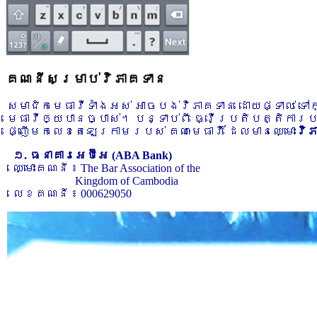
គណនីសម្រាប់វិភាគទាន
សមាជិកមេធាវីទាំងអស់ អាចបង់វិភាគទាន ដោយផ្ទាល់ ទ
មេធាវីឲ្យបានច្បាស់។ បន្ទាប់ពី ធ្វើប្រតិបត្តិការ
ផ្ញើមកលេខតេឡេក្រាមរបស់ គណៈមេធាវី ដែលមានឈ្មោះ
វិ
១. ធនាគារអេប៊ីអេ (ABA Bank)
ឈ្មោះគណនី ៖ The Bar Association of the
Kingdom of Cambodia
លេខគណនី ៖ 000629050