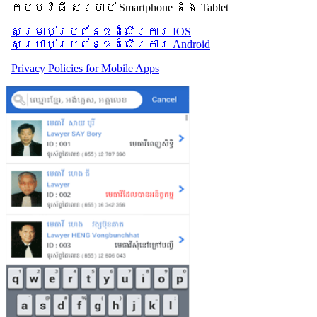
កម្មវិធី សម្រាប់ Smartphone និង Tablet
សម្រាប់​ប្រព័ន្ធដំណើរការ IOS
សម្រាប់​ប្រព័ន្ធដំណើរការ Android
Privacy Policies for Mobile Apps