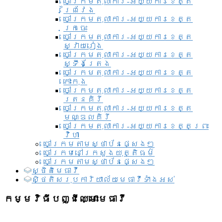
ចៅក្រមតុលាការ-អយ្យការខេត្ត
ព្រៃវែង
ចៅក្រមតុលាការ-អយ្យការខេត្ត
ក្រចេះ
ចៅក្រមតុលាការ-អយ្យការខេត្ត
ស្វាយរៀង
ចៅក្រមតុលាការ-អយ្យការខេត្ត
ស្ទឹងត្រែង
ចៅក្រមតុលាការ-អយ្យការខេត្ត
កោះកុង
ចៅក្រមតុលាការ-អយ្យការខេត្ត
រតនគិរី
ចៅក្រមតុលាការ-អយ្យការខេត្ត
មណ្ឌលគិរី
ចៅក្រមតុលាការ-អយ្យការខេត្តព្រះ
វិហា
ចៅក្រមតាមស្ថាប័នផ្សេងៗ
ចៅក្រមនៅក្រសួងយុត្តិធម៌
ចៅក្រមតាមស្ថាប័នផ្សេងៗ
ស្ថិតិមេធាវី
សិ្ថតិសរុបការិយាល័យមេធាវីទាំងអស់​
កម្មវិធីបញ្ជីឈ្មោះមេធាវី