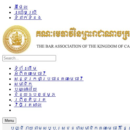
អ៊ីម៉ែល
របៀបប្រើ
ទំនាក់ទំនង
ទំព័រដើម
អំពីគណៈមេធាវី
សុន្ទរកថាប្រធានគណៈមេធាវី
សមាជិក
បណ្ណាល័យ
ជំនួយឧបត្ថម្ភ
ព្រឹត្តិបត្រ
វិចិត្រសាល
Menu
បញ្ជីរាយនាមសប្បុរសជនជាសមាជិកគណៈមេធាវី នៃព្