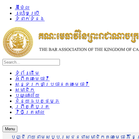
អ៊ីម៉ែល
របៀបប្រើ
ទំនាក់ទំនង
ទំព័រដើម
អំពីគណៈមេធាវី
សុន្ទរកថាប្រធានគណៈមេធាវី
សមាជិក
បណ្ណាល័យ
ជំនួយឧបត្ថម្ភ
ព្រឹត្តិបត្រ
វិចិត្រសាល
Menu
បញ្ជីរាយនាមសប្បុរសជនជាសមាជិកគណៈមេធាវី នៃព្