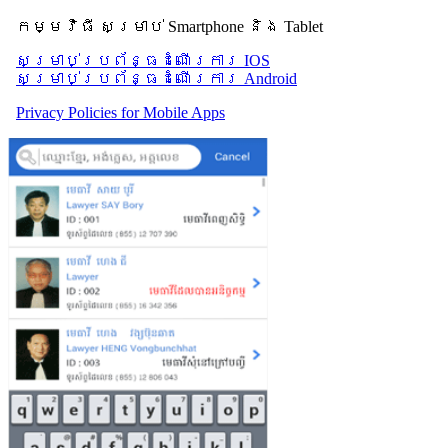
កម្មវិធី សម្រាប់ Smartphone និង Tablet
សម្រាប់​ប្រព័ន្ធដំណើរការ IOS
សម្រាប់​ប្រព័ន្ធដំណើរការ Android
Privacy Policies for Mobile Apps