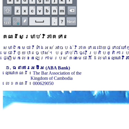
គណនីសម្រាប់វិភាគទាន
សមាជិកមេធាវីទាំងអស់ អាចបង់វិភាគទាន ដោយផ្ទាល់ ទ
មេធាវីឲ្យបានច្បាស់។ បន្ទាប់ពី ធ្វើប្រតិបត្តិការ
ផ្ញើមកលេខតេឡេក្រាមរបស់ គណៈមេធាវី ដែលមានឈ្មោះ
វិ
១. ធនាគារអេប៊ីអេ (ABA Bank)
ឈ្មោះគណនី ៖ The Bar Association of the
Kingdom of Cambodia
លេខគណនី ៖ 000629050