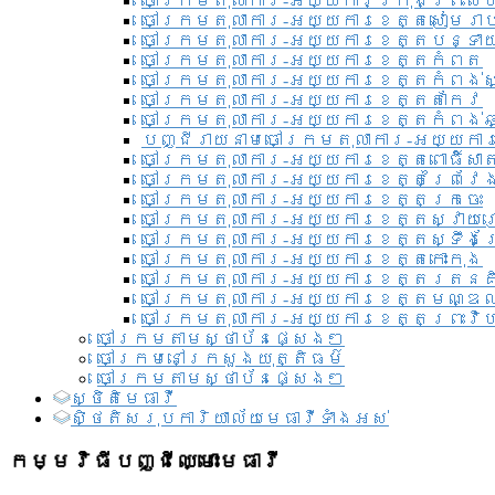
ចៅក្រមតុលាការ-អយ្យការ​ក្រុងព្រះសី
ចៅក្រមតុលាការ-អយ្យការខេត្តសៀមរា
ចៅក្រមតុលាការ-អយ្យការខេត្តបន្ទា
ចៅក្រមតុលាការ-អយ្យការខេត្តកំពត
ចៅក្រមតុលាការ-អយ្យការខេត្តកំពង់ស
ចៅក្រមតុលាការ-អយ្យការខេត្តតាកែវ
ចៅក្រមតុលាការ-អយ្យការខេត្តកំពង់ឆ្
បញ្ជីរាយនាមចៅក្រមតុលាការ-អយ្យការ
ចៅក្រមតុលាការ-អយ្យការខេត្តពោធិ៍សាត
ចៅក្រមតុលាការ-អយ្យការខេត្តព្រៃវែ
ចៅក្រមតុលាការ-អយ្យការខេត្តក្រចេះ
ចៅក្រមតុលាការ-អយ្យការខេត្តស្វាយ
ចៅក្រមតុលាការ-អយ្យការខេត្តស្ទឹងត
ចៅក្រមតុលាការ-អយ្យការខេត្តកោះកុង
ចៅក្រមតុលាការ-អយ្យការខេត្តរតនគ
ចៅក្រមតុលាការ-អយ្យការខេត្តមណ្ឌល
ចៅក្រមតុលាការ-អយ្យការខេត្តព្រះវិហ
ចៅក្រមតាមស្ថាប័នផ្សេងៗ
ចៅក្រមនៅក្រសួងយុត្តិធម៌
ចៅក្រមតាមស្ថាប័នផ្សេងៗ
ស្ថិតិមេធាវី
សិ្ថតិសរុបការិយាល័យមេធាវីទាំងអស់​
កម្មវិធីបញ្ជីឈ្មោះមេធាវី