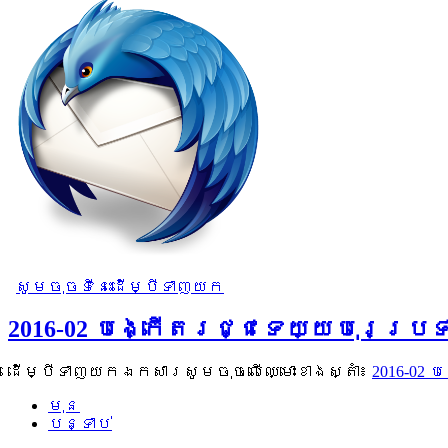
សូមចុចទីនេះដើម្បីទាញយក
2016-02 បង្កើតរជ្ជទេយ្យបុរេប្រ
ដើម្បីទាញយកឯកសារសូមចុចលើឈ្មោះខាងស្តាំ៖
2016-02
មុន
បន្ទាប់