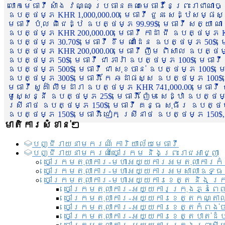
លោកមេធាវី សាំង វណ្ណៈ ប្រធានគណៈមេធាវីនៃព្រះរាជាណា
ឧបត្ថម្ភ KHR 1,000,000.00, មេធាវី ជួន សេដ្ឋសម្ផស
មេធាវី ប៉ុល ពិជេដ្ឋ ឧបត្ថម្ភ 99.99$, មេធាវី សត្យា ណ
ឧបត្ថម្ភ KHR 200,000.00, មេធាវី កាដា ជី ឧបត្ថម្ភ KH
ឧបត្ថម្ភ 30.70$, មេធាវី ខឹម ណាដែន ឧបត្ថម្ភ 50$, មេ
ឧបត្ថម្ភ KHR 200,000.00, មេធាវី ញឹម ពិសាល ឧបត្ថម្ភ 1
ឧបត្ថម្ភ 50$, មេធាវី ជា ភារ៉ា ឧបត្ថម្ភ 100$, មេធាវី
ឧបត្ថម្ភ 500$, មេធាវី ជា សុខចាន់ ឧបត្ថម្ភ 100$, មេធ
ឧបត្ថម្ភ 300$, មេធាវី កែ ឆដាផស្ស ឧបត្ថម្ភ 100$, មេ
មេធាវី សួគ៌ា លឹមដារា ឧបត្ថម្ភ KHR 741,000.00, មេធាវ
មូសេ្សន្នី ឧបត្ថម្ភ 25$, មេធាវី ញ៉ែម សេដ្ឋា ឧបត្ថម
ស្រីនាថ ឧបត្ថម្ភ 150$, មេធាវី គន្ធ សុធីរ ឧបត្ថម្ភ
ឧបត្ថម្ភ 150$, មេធាវី ជៀក ស្រីនាថ ឧបត្ថម្ភ 150$,
មាតិការសំខាន់ៗ
បញ្ជី​រាយ​នាមករណ៍ ការិយាល័យ​មេធាវី​
បញ្ជី​រាយ​នាមករណ៍​ចៅក្រម និងព្រះរាជអាជ្ញា
ចៅក្រមតុលាការ-មហាអយ្យការអមតុលាការកំ
ចៅក្រមតុលាការ-មហាអយ្យការអមសាលាឧទ្ធ
ចៅក្រមតុលាការ-មហាអយ្យការខេត្ត និង ក្
ចៅក្រមតុលាការ-អយ្យការក្រុងភ្នំពេ
ចៅក្រមតុលាការ-អយ្យការខេត្តកណ្តា
ចៅក្រមតុលាការ-អយ្យការខេត្តកំពង់
ចៅក្រមតុលាការ-អយ្យការខេត្តបាត់ដ