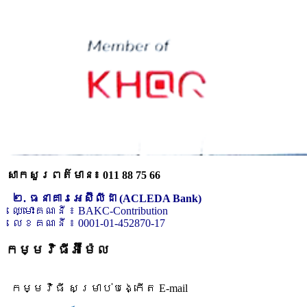
សាកសួរពត៌មាន៖ 011 88 75 66
២. ធនាគារអេស៊ីលីដា (ACLEDA Bank)
ឈ្មោះគណនី ៖ BAKC-Contribution
លេខគណនី ៖ 0001-01-452870-17
កម្មវិធីអ៊ីម៉ែល
កម្មវិធី សម្រាប់បង្កើត E-mail