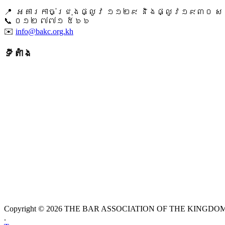
📍 អគារកាច់ជ្រុងផ្លូវ ១១២៩ និងផ្លូវ១៩៣០ សង្ក
📞 ​០១២ ៧៧១ ៥៦៦
✉️
info@bakc.org.kh
ទីតាំង
Copyright © 2026 THE BAR ASSOCIATION OF THE KINGDOM O
.