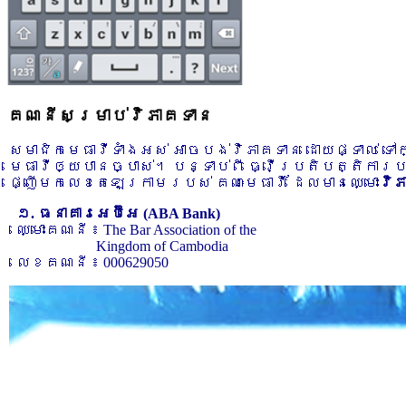
គណនីសម្រាប់វិភាគទាន
សមាជិកមេធាវីទាំងអស់ អាចបង់វិភាគទាន ដោយផ្ទាល់ ទ
មេធាវីឲ្យបានច្បាស់។ បន្ទាប់ពី ធ្វើប្រតិបត្តិការ
ផ្ញើមកលេខតេឡេក្រាមរបស់ គណៈមេធាវី ដែលមានឈ្មោះ
វិ
១. ធនាគារអេប៊ីអេ (ABA Bank)
ឈ្មោះគណនី ៖ The Bar Association of the
Kingdom of Cambodia
លេខគណនី ៖ 000629050