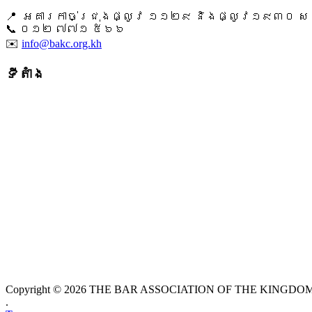
📍 អគារកាច់ជ្រុងផ្លូវ ១១២៩ និងផ្លូវ១៩៣០ សង្ក
📞 ​០១២ ៧៧១ ៥៦៦
✉️
info@bakc.org.kh
ទីតាំង
Copyright © 2026 THE BAR ASSOCIATION OF THE KINGDOM O
.