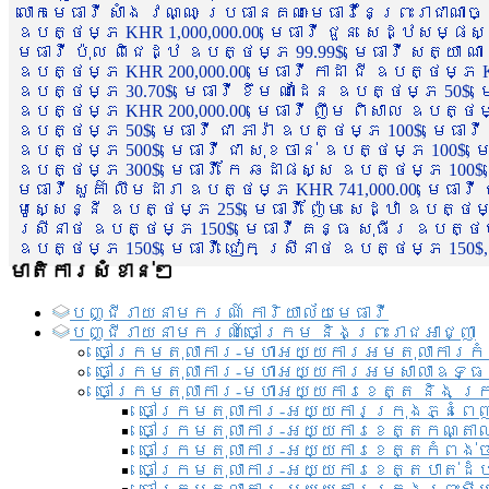
លោកមេធាវី សាំង វណ្ណៈ ប្រធានគណៈមេធាវីនៃព្រះរាជាណា
ឧបត្ថម្ភ KHR 1,000,000.00, មេធាវី ជួន សេដ្ឋសម្ផស
មេធាវី ប៉ុល ពិជេដ្ឋ ឧបត្ថម្ភ 99.99$, មេធាវី សត្យា ណ
ឧបត្ថម្ភ KHR 200,000.00, មេធាវី កាដា ជី ឧបត្ថម្ភ KH
ឧបត្ថម្ភ 30.70$, មេធាវី ខឹម ណាដែន ឧបត្ថម្ភ 50$, មេ
ឧបត្ថម្ភ KHR 200,000.00, មេធាវី ញឹម ពិសាល ឧបត្ថម្ភ 1
ឧបត្ថម្ភ 50$, មេធាវី ជា ភារ៉ា ឧបត្ថម្ភ 100$, មេធាវី
ឧបត្ថម្ភ 500$, មេធាវី ជា សុខចាន់ ឧបត្ថម្ភ 100$, មេធ
ឧបត្ថម្ភ 300$, មេធាវី កែ ឆដាផស្ស ឧបត្ថម្ភ 100$, មេ
មេធាវី សួគ៌ា លឹមដារា ឧបត្ថម្ភ KHR 741,000.00, មេធាវ
មូសេ្សន្នី ឧបត្ថម្ភ 25$, មេធាវី ញ៉ែម សេដ្ឋា ឧបត្ថម
ស្រីនាថ ឧបត្ថម្ភ 150$, មេធាវី គន្ធ សុធីរ ឧបត្ថម្ភ
ឧបត្ថម្ភ 150$, មេធាវី ជៀក ស្រីនាថ ឧបត្ថម្ភ 150$,
មាតិការសំខាន់ៗ
បញ្ជី​រាយ​នាមករណ៍ ការិយាល័យ​មេធាវី​
បញ្ជី​រាយ​នាមករណ៍​ចៅក្រម និងព្រះរាជអាជ្ញា
ចៅក្រមតុលាការ-មហាអយ្យការអមតុលាការកំ
ចៅក្រមតុលាការ-មហាអយ្យការអមសាលាឧទ្ធ
ចៅក្រមតុលាការ-មហាអយ្យការខេត្ត និង ក្
ចៅក្រមតុលាការ-អយ្យការក្រុងភ្នំពេ
ចៅក្រមតុលាការ-អយ្យការខេត្តកណ្តា
ចៅក្រមតុលាការ-អយ្យការខេត្តកំពង់
ចៅក្រមតុលាការ-អយ្យការខេត្តបាត់ដ