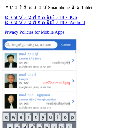
កម្មវិធី សម្រាប់ Smartphone និង Tablet
សម្រាប់​ប្រព័ន្ធដំណើរការ IOS
សម្រាប់​ប្រព័ន្ធដំណើរការ Android
Privacy Policies for Mobile Apps