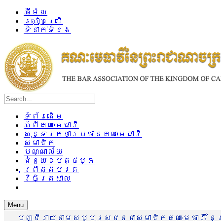
អ៊ីម៉ែល
របៀបប្រើ
ទំនាក់ទំនង
ទំព័រដើម
អំពីគណៈមេធាវី
សុន្ទរកថាប្រធានគណៈមេធាវី
សមាជិក
បណ្ណាល័យ
ជំនួយឧបត្ថម្ភ
ព្រឹត្តិបត្រ
វិចិត្រសាល
Menu
បញ្ជីរាយនាមសប្បុរសជនជាសមាជិកគណៈមេធាវី នៃព្