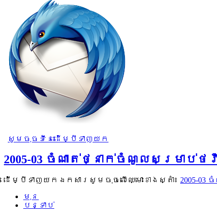
សូមចុចទីនេះដើម្បីទាញយក
2005-03 ចំណាត់ថ្នាក់ចំណូលសម្រាប់
ដើម្បីទាញយកឯកសារសូមចុចលើឈ្មោះខាងស្តាំ៖
2005-03 
មុន
បន្ទាប់