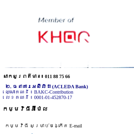
សាកសួរពត៌មាន៖ 011 88 75 66
២. ធនាគារអេស៊ីលីដា (ACLEDA Bank)
ឈ្មោះគណនី ៖ BAKC-Contribution
លេខគណនី ៖ 0001-01-452870-17
កម្មវិធីអ៊ីម៉ែល
កម្មវិធី សម្រាប់បង្កើត E-mail