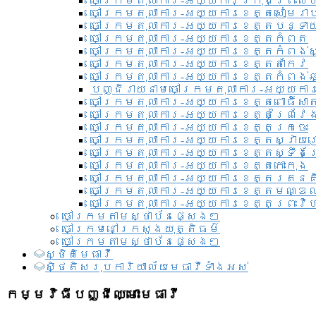
ចៅក្រមតុលាការ-អយ្យការ​ក្រុងព្រះសី
ចៅក្រមតុលាការ-អយ្យការខេត្តសៀមរា
ចៅក្រមតុលាការ-អយ្យការខេត្តបន្ទា
ចៅក្រមតុលាការ-អយ្យការខេត្តកំពត
ចៅក្រមតុលាការ-អយ្យការខេត្តកំពង់ស
ចៅក្រមតុលាការ-អយ្យការខេត្តតាកែវ
ចៅក្រមតុលាការ-អយ្យការខេត្តកំពង់ឆ្
បញ្ជីរាយនាមចៅក្រមតុលាការ-អយ្យការ
ចៅក្រមតុលាការ-អយ្យការខេត្តពោធិ៍សាត
ចៅក្រមតុលាការ-អយ្យការខេត្តព្រៃវែ
ចៅក្រមតុលាការ-អយ្យការខេត្តក្រចេះ
ចៅក្រមតុលាការ-អយ្យការខេត្តស្វាយ
ចៅក្រមតុលាការ-អយ្យការខេត្តស្ទឹងត
ចៅក្រមតុលាការ-អយ្យការខេត្តកោះកុង
ចៅក្រមតុលាការ-អយ្យការខេត្តរតនគ
ចៅក្រមតុលាការ-អយ្យការខេត្តមណ្ឌល
ចៅក្រមតុលាការ-អយ្យការខេត្តព្រះវិហ
ចៅក្រមតាមស្ថាប័នផ្សេងៗ
ចៅក្រមនៅក្រសួងយុត្តិធម៌
ចៅក្រមតាមស្ថាប័នផ្សេងៗ
ស្ថិតិមេធាវី
សិ្ថតិសរុបការិយាល័យមេធាវីទាំងអស់​
កម្មវិធីបញ្ជីឈ្មោះមេធាវី