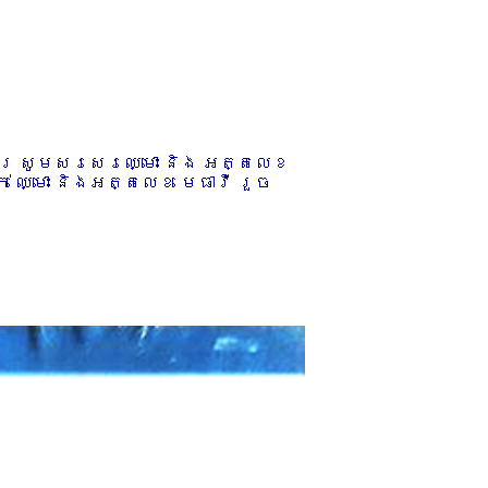
ការ សូមសរសេរឈ្មោះ និង អត្តលេខ
 ឈ្មោះ និងអត្តលេខ មេធាវី រួច