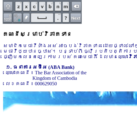
គណនីសម្រាប់វិភាគទាន
សមាជិកមេធាវីទាំងអស់ អាចបង់វិភាគទាន ដោយផ្ទាល់ ទ
មេធាវីឲ្យបានច្បាស់។ បន្ទាប់ពី ធ្វើប្រតិបត្តិការ
ផ្ញើមកលេខតេឡេក្រាមរបស់ គណៈមេធាវី ដែលមានឈ្មោះ
វិ
១. ធនាគារអេប៊ីអេ (ABA Bank)
ឈ្មោះគណនី ៖ The Bar Association of the
Kingdom of Cambodia
លេខគណនី ៖ 000629050