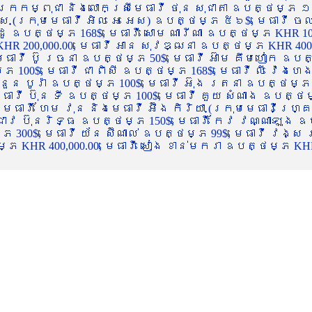
ចក្រកម្ពុជា និងលោកស្រីមេធាវី ថុន សុជាតា ឧបត្ថម្ភ ១
្ស (ក្រុមមេធាវី អិល អេ អេស) ឧបត្ថម្ភ ៥៦$, មេធាវី ច
ាដូ ឧបត្ថម្ភ 168$, មេធាវី សោម ណារីណា ឧបត្ថម្ភ KHR 100
R 200,000.00, មេធាវី អាន សុវឌ្ឍនា ឧបត្ថម្ភ KHR 400,000
ធាវី ប៊ូ រចនា ឧបត្ថម្ភ 50$, មេធាវី អ៊ាម គឹមហៀក ឧបត្ថម
00$, មេធាវី ជា ពិសី ឧបត្ថម្ភ 168$, មេធាវី លី វ៉េងហេង 
 នួន បូរ៉ា ឧបត្ថម្ភ 100$, មេធាវី អ៊ុង រតនា ឧបត្ថម្ភ 1
ាវី ប៊ុន ទី ឧបត្ថម្ភ 100$, មេធាវី គួយ សំណាង ឧបត្ថម្ភ 
ធាវី ហែម វុន និងមេធាវី អ៊ឹង កិរិយា (ក្រុមមេធាវីហ្គ្រ
ី ជាវ ប៊ុនរិទ្ធ ឧបត្ថម្ភ 150$, មេធាវី កែវ វណ្ណាឡុង ឧប
្ភ 300$, មេធាវី យ័ន ស៊ីណាល់ ឧបត្ថម្ភ 99$, មេធាវី វង្ស
 KHR 400,000.00, មេធាវី សៀង ខាន់មករា ឧបត្ថម្ភ KHR 2