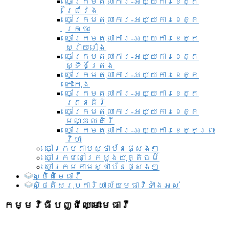
ចៅក្រមតុលាការ-អយ្យការខេត្ត
ព្រៃវែង
ចៅក្រមតុលាការ-អយ្យការខេត្ត
ក្រចេះ
ចៅក្រមតុលាការ-អយ្យការខេត្ត
ស្វាយរៀង
ចៅក្រមតុលាការ-អយ្យការខេត្ត
ស្ទឹងត្រែង
ចៅក្រមតុលាការ-អយ្យការខេត្ត
កោះកុង
ចៅក្រមតុលាការ-អយ្យការខេត្ត
រតនគិរី
ចៅក្រមតុលាការ-អយ្យការខេត្ត
មណ្ឌលគិរី
ចៅក្រមតុលាការ-អយ្យការខេត្តព្រះ
វិហា
ចៅក្រមតាមស្ថាប័នផ្សេងៗ
ចៅក្រមនៅក្រសួងយុត្តិធម៌
ចៅក្រមតាមស្ថាប័នផ្សេងៗ
ស្ថិតិមេធាវី
សិ្ថតិសរុបការិយាល័យមេធាវីទាំងអស់​
កម្មវិធីបញ្ជីឈ្មោះមេធាវី