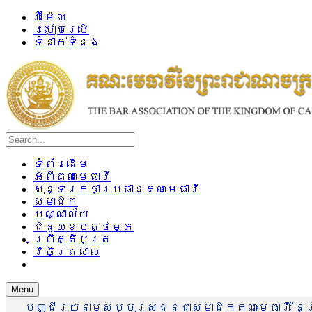
អ៊ីម៉ែល
របៀបប្រើ
ទំនាក់ទំនង
ទំព័រដើម
អំពីគណៈមេធាវី
សុន្ទរកថាប្រធានគណៈមេធាវី
សមាជិក
បណ្ណាល័យ
ជំនួយឧបត្ថម្ភ
ព្រឹត្តិបត្រ
វិចិត្រសាល
Menu
បញ្ជីរាយនាមសប្បុរសជនជាសមាជិកគណៈមេធាវី នៃព្