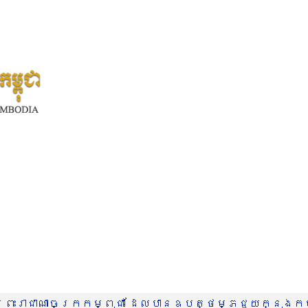
រះរាជាណាចក្រកម្ពុជា ដែលបានឧបត្ថម្ភជួយក្នុងកម