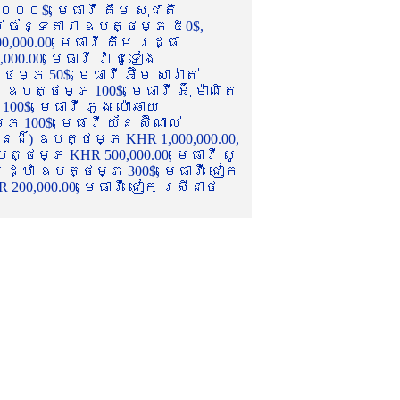
០០០$, មេធាវី គីម សុជាតិ
ល់ ច័ន្ទតារា ឧបត្ថម្ភ ៥0$,
,000.00, មេធាវី គឹម រដ្ធា
.00, មេធាវី វ៉ា ជូទៀង
្ភ 50$, មេធាវី អ៊ឹម សារ៉ាត់
ឧបត្ថម្ភ 100$, មេធាវី អ៊ុំ ម៉ាណិត
00$, មេធាវី ភួង ប៉ោឆាយ
100$, មេធាវី យ័ន ស៊ីណាល់
េនដ៏) ឧបត្ថម្ភ KHR 1,000,000.00,
ត្ថម្ភ KHR 500,000.00, មេធាវី សូ
 រដ្ឋា ឧបត្ថម្ភ 300$, មេធាវី ជៀក
00,000.00, មេធាវី ជៀក ស្រីនាថ