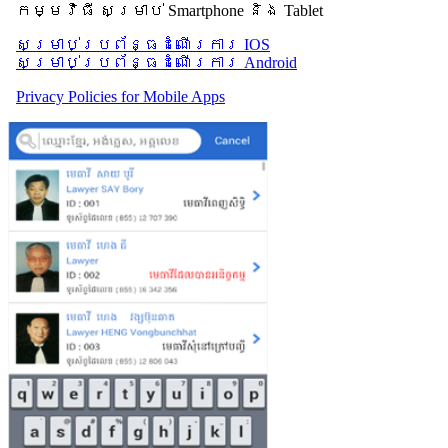
កម្មវិធី សម្រាប់ Smartphone និង Tablet
សម្រាប់​ប្រព័ន្ធដំណើរការ IOS
សម្រាប់​ប្រព័ន្ធដំណើរការ Android
Privacy Policies for Mobile Apps