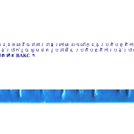
ៅក្នុងគណនីធនាគារខាងក្រោម នេះ។ នៅក្នុងប្រតិបត្តិ
បង់ប្រាក់រួច សូមថតរូបភាពនៃ ប្រតិបត្តិការបង់ប្រាក់
ភាគទាន BAKC ។