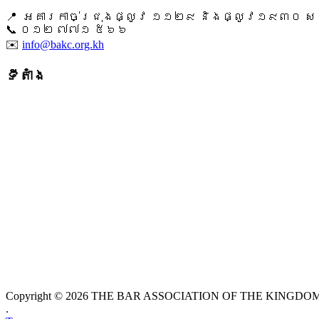
📍 អគារកាច់ជ្រុងផ្លូវ ១១២៩ និងផ្លូវ១៩៣០ សង្ក
📞 ​០១២ ៧៧១ ៥៦៦
✉️
info@bakc.org.kh
ទីតាំង
Copyright © 2026 THE BAR ASSOCIATION OF THE KINGDOM O
.