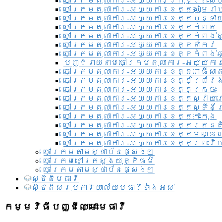
ចៅក្រមតុលាការ-អយ្យការ​ក្រុងព្រះសី
ចៅក្រមតុលាការ-អយ្យការខេត្តសៀមរា
ចៅក្រមតុលាការ-អយ្យការខេត្តបន្ទា
ចៅក្រមតុលាការ-អយ្យការខេត្តកំពត
ចៅក្រមតុលាការ-អយ្យការខេត្តកំពង់ស
ចៅក្រមតុលាការ-អយ្យការខេត្តតាកែវ
ចៅក្រមតុលាការ-អយ្យការខេត្តកំពង់ឆ្
បញ្ជីរាយនាមចៅក្រមតុលាការ-អយ្យការ
ចៅក្រមតុលាការ-អយ្យការខេត្តពោធិ៍សាត
ចៅក្រមតុលាការ-អយ្យការខេត្តព្រៃវែ
ចៅក្រមតុលាការ-អយ្យការខេត្តក្រចេះ
ចៅក្រមតុលាការ-អយ្យការខេត្តស្វាយ
ចៅក្រមតុលាការ-អយ្យការខេត្តស្ទឹងត
ចៅក្រមតុលាការ-អយ្យការខេត្តកោះកុង
ចៅក្រមតុលាការ-អយ្យការខេត្តរតនគ
ចៅក្រមតុលាការ-អយ្យការខេត្តមណ្ឌល
ចៅក្រមតុលាការ-អយ្យការខេត្តព្រះវិហ
ចៅក្រមតាមស្ថាប័នផ្សេងៗ
ចៅក្រមនៅក្រសួងយុត្តិធម៌
ចៅក្រមតាមស្ថាប័នផ្សេងៗ
ស្ថិតិមេធាវី
សិ្ថតិសរុបការិយាល័យមេធាវីទាំងអស់​
កម្មវិធីបញ្ជីឈ្មោះមេធាវី