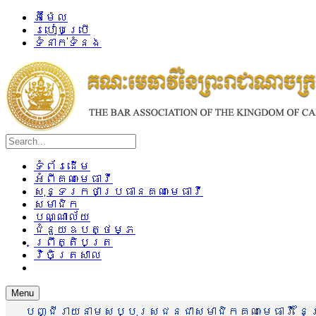
អ៊ីម៉ែល
របៀបប្រើ
ទំនាក់ទំនង
ទំព័រដើម
អំពីគណៈមេធាវី
សុន្ទរកថាប្រធានគណៈមេធាវី
សមាជិក
បណ្ណាល័យ
ជំនួយឧបត្ថម្ភ
ព្រឹត្តិបត្រ
វិចិត្រសាល
Menu
បញ្ជីរាយនាមសប្បុរសជនជាសមាជិកគណៈមេធាវី នៃព្