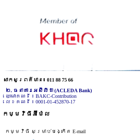
សាកសួរពត៌មាន៖ 011 88 75 66
២. ធនាគារអេស៊ីលីដា (ACLEDA Bank)
ឈ្មោះគណនី ៖ BAKC-Contribution
លេខគណនី ៖ 0001-01-452870-17
កម្មវិធីអ៊ីម៉ែល
កម្មវិធី សម្រាប់បង្កើត E-mail