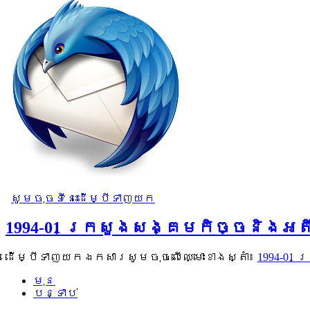
សូមចុចទីនេះដើម្បីទាញយក
1994-01 ក្រសួងសង្គមកិច្ចនិងអ
ដើម្បីទាញយកឯកសារសូមចុចលើឈ្មោះខាងស្តាំ៖
1994-01
មុន
បន្ទាប់