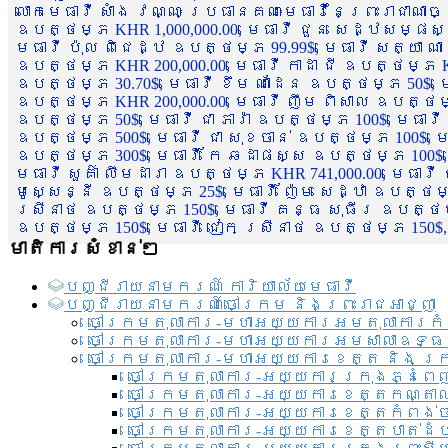
លោកមេធាវី សាំង វណ្ណៈ ប្រធានគណៈមេធាវីនៃព្រះរាជាណា
ឧបត្ថម្ភ KHR 1,000,000.00, មេធាវី ជួន សេដ្ឋសម្ផស
មេធាវី ប៉ុល ពិជេដ្ឋ ឧបត្ថម្ភ 99.99$, មេធាវី សត្យា ណ
ឧបត្ថម្ភ KHR 200,000.00, មេធាវី កាដា ជី ឧបត្ថម្ភ KH
ឧបត្ថម្ភ 30.70$, មេធាវី ខឹម ណាដែន ឧបត្ថម្ភ 50$, មេ
ឧបត្ថម្ភ KHR 200,000.00, មេធាវី ញឹម ពិសាល ឧបត្ថម្ភ 1
ឧបត្ថម្ភ 50$, មេធាវី ជា ភារ៉ា ឧបត្ថម្ភ 100$, មេធាវី
ឧបត្ថម្ភ 500$, មេធាវី ជា សុខចាន់ ឧបត្ថម្ភ 100$, មេធ
ឧបត្ថម្ភ 300$, មេធាវី កែ ឆដាផស្ស ឧបត្ថម្ភ 100$, មេ
មេធាវី សួគ៌ា លឹមដារា ឧបត្ថម្ភ KHR 741,000.00, មេធាវ
មូសេ្សន្នី ឧបត្ថម្ភ 25$, មេធាវី ញ៉ែម សេដ្ឋា ឧបត្ថម
ស្រីនាថ ឧបត្ថម្ភ 150$, មេធាវី គន្ធ សុធីរ ឧបត្ថម្ភ
ឧបត្ថម្ភ 150$, មេធាវី ជៀក ស្រីនាថ ឧបត្ថម្ភ 150$,
មាតិការសំខាន់ៗ
បញ្ជី​រាយ​នាមករណ៍ ការិយាល័យ​មេធាវី​
បញ្ជី​រាយ​នាមករណ៍​ចៅក្រម និងព្រះរាជអាជ្ញា
ចៅក្រមតុលាការ-មហាអយ្យការអមតុលាការកំ
ចៅក្រមតុលាការ-មហាអយ្យការអមសាលាឧទ្ធ
ចៅក្រមតុលាការ-មហាអយ្យការខេត្ត និង ក្
ចៅក្រមតុលាការ-អយ្យការក្រុងភ្នំពេ
ចៅក្រមតុលាការ-អយ្យការខេត្តកណ្តា
ចៅក្រមតុលាការ-អយ្យការខេត្តកំពង់
ចៅក្រមតុលាការ-អយ្យការខេត្តបាត់ដ