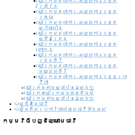
ចៅក្រមតុលាការ-អយ្យការខេត្ត
ព្រៃវែង
ចៅក្រមតុលាការ-អយ្យការខេត្ត
ក្រចេះ
ចៅក្រមតុលាការ-អយ្យការខេត្ត
ស្វាយរៀង
ចៅក្រមតុលាការ-អយ្យការខេត្ត
ស្ទឹងត្រែង
ចៅក្រមតុលាការ-អយ្យការខេត្ត
កោះកុង
ចៅក្រមតុលាការ-អយ្យការខេត្ត
រតនគិរី
ចៅក្រមតុលាការ-អយ្យការខេត្ត
មណ្ឌលគិរី
ចៅក្រមតុលាការ-អយ្យការខេត្តព្រះ
វិហា
ចៅក្រមតាមស្ថាប័នផ្សេងៗ
ចៅក្រមនៅក្រសួងយុត្តិធម៌
ចៅក្រមតាមស្ថាប័នផ្សេងៗ
ស្ថិតិមេធាវី
សិ្ថតិសរុបការិយាល័យមេធាវីទាំងអស់​
កម្មវិធីបញ្ជីឈ្មោះមេធាវី