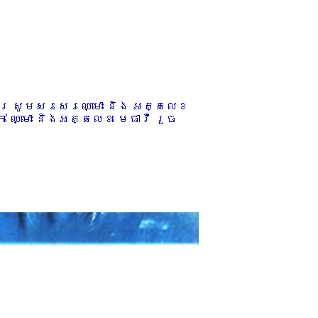
ការ សូមសរសេរឈ្មោះ និង អត្តលេខ
 ឈ្មោះ និងអត្តលេខ មេធាវី រួច