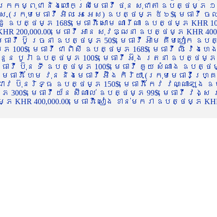
ចក្រកម្ពុជា និងលោកស្រីមេធាវី ថុន សុជាតា ឧបត្ថម្ភ ១
្ស (ក្រុមមេធាវី អិល អេ អេស) ឧបត្ថម្ភ ៥៦$, មេធាវី ច
ាដូ ឧបត្ថម្ភ 168$, មេធាវី សោម ណារីណា ឧបត្ថម្ភ KHR 100
R 200,000.00, មេធាវី អាន សុវឌ្ឍនា ឧបត្ថម្ភ KHR 400,000
ធាវី ប៊ូ រចនា ឧបត្ថម្ភ 50$, មេធាវី អ៊ាម គឹមហៀក ឧបត្ថម
00$, មេធាវី ជា ពិសី ឧបត្ថម្ភ 168$, មេធាវី លី វ៉េងហេង 
 នួន បូរ៉ា ឧបត្ថម្ភ 100$, មេធាវី អ៊ុង រតនា ឧបត្ថម្ភ 1
ាវី ប៊ុន ទី ឧបត្ថម្ភ 100$, មេធាវី គួយ សំណាង ឧបត្ថម្ភ 
ធាវី ហែម វុន និងមេធាវី អ៊ឹង កិរិយា (ក្រុមមេធាវីហ្គ្រ
ី ជាវ ប៊ុនរិទ្ធ ឧបត្ថម្ភ 150$, មេធាវី កែវ វណ្ណាឡុង ឧប
្ភ 300$, មេធាវី យ័ន ស៊ីណាល់ ឧបត្ថម្ភ 99$, មេធាវី វង្ស
 KHR 400,000.00, មេធាវី សៀង ខាន់មករា ឧបត្ថម្ភ KHR 2