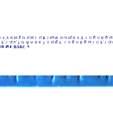
ៅក្នុងគណនីធនាគារខាងក្រោម នេះ។ នៅក្នុងប្រតិបត្តិ
បង់ប្រាក់រួច សូមថតរូបភាពនៃ ប្រតិបត្តិការបង់ប្រាក់
ភាគទាន BAKC ។