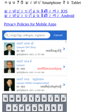
កម្មវិធី សម្រាប់ Smartphone និង Tablet
សម្រាប់​ប្រព័ន្ធដំណើរការ IOS
សម្រាប់​ប្រព័ន្ធដំណើរការ Android
Privacy Policies for Mobile Apps