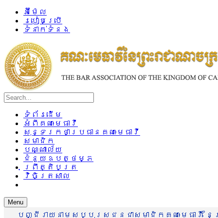
អ៊ីម៉ែល
របៀបប្រើ
ទំនាក់ទំនង
ទំព័រដើម
អំពីគណៈមេធាវី
សុន្ទរកថាប្រធានគណៈមេធាវី
សមាជិក
បណ្ណាល័យ
ជំនួយឧបត្ថម្ភ
ព្រឹត្តិបត្រ
វិចិត្រសាល
Menu
បញ្ជីរាយនាមសប្បុរសជនជាសមាជិកគណៈមេធាវី នៃព្