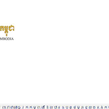
រះរាជាណាចក្រកម្ពុជា ដែលបានឧបត្ថម្ភជួយក្នុងកម