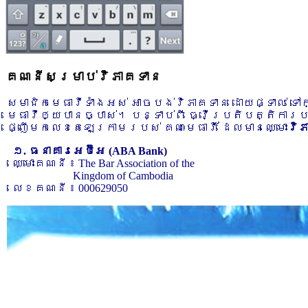
គណនីសម្រាប់វិភាគទាន
សមាជិកមេធាវីទាំងអស់ អាចបង់វិភាគទាន ដោយផ្ទាល់ ទ
មេធាវីឲ្យបានច្បាស់។ បន្ទាប់ពី ធ្វើប្រតិបត្តិការ
ផ្ញើមកលេខតេឡេក្រាមរបស់ គណៈមេធាវី ដែលមានឈ្មោះ
វិ
១. ធនាគារអេប៊ីអេ (ABA Bank)
ឈ្មោះគណនី ៖ The Bar Association of the
Kingdom of Cambodia
លេខគណនី ៖ 000629050