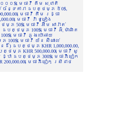
០០០$, មេធាវី គីម សុជាតិ
ល់ ច័ន្ទតារា ឧបត្ថម្ភ ៥0$,
,000.00, មេធាវី គឹម រដ្ធា
.00, មេធាវី វ៉ា ជូទៀង
្ភ 50$, មេធាវី អ៊ឹម សារ៉ាត់
ឧបត្ថម្ភ 100$, មេធាវី អ៊ុំ ម៉ាណិត
00$, មេធាវី ភួង ប៉ោឆាយ
100$, មេធាវី យ័ន ស៊ីណាល់
េនដ៏) ឧបត្ថម្ភ KHR 1,000,000.00,
ត្ថម្ភ KHR 500,000.00, មេធាវី សូ
 រដ្ឋា ឧបត្ថម្ភ 300$, មេធាវី ជៀក
00,000.00, មេធាវី ជៀក ស្រីនាថ