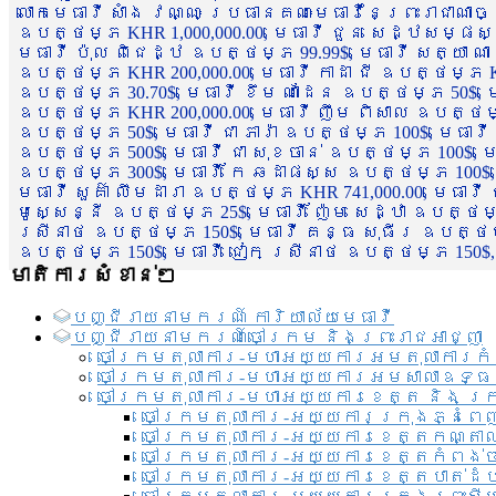
លោកមេធាវី សាំង វណ្ណៈ ប្រធានគណៈមេធាវីនៃព្រះរាជាណា
ឧបត្ថម្ភ KHR 1,000,000.00, មេធាវី ជួន សេដ្ឋសម្ផស
មេធាវី ប៉ុល ពិជេដ្ឋ ឧបត្ថម្ភ 99.99$, មេធាវី សត្យា ណ
ឧបត្ថម្ភ KHR 200,000.00, មេធាវី កាដា ជី ឧបត្ថម្ភ KH
ឧបត្ថម្ភ 30.70$, មេធាវី ខឹម ណាដែន ឧបត្ថម្ភ 50$, មេ
ឧបត្ថម្ភ KHR 200,000.00, មេធាវី ញឹម ពិសាល ឧបត្ថម្ភ 1
ឧបត្ថម្ភ 50$, មេធាវី ជា ភារ៉ា ឧបត្ថម្ភ 100$, មេធាវី
ឧបត្ថម្ភ 500$, មេធាវី ជា សុខចាន់ ឧបត្ថម្ភ 100$, មេធ
ឧបត្ថម្ភ 300$, មេធាវី កែ ឆដាផស្ស ឧបត្ថម្ភ 100$, មេ
មេធាវី សួគ៌ា លឹមដារា ឧបត្ថម្ភ KHR 741,000.00, មេធាវ
មូសេ្សន្នី ឧបត្ថម្ភ 25$, មេធាវី ញ៉ែម សេដ្ឋា ឧបត្ថម
ស្រីនាថ ឧបត្ថម្ភ 150$, មេធាវី គន្ធ សុធីរ ឧបត្ថម្ភ
ឧបត្ថម្ភ 150$, មេធាវី ជៀក ស្រីនាថ ឧបត្ថម្ភ 150$,
មាតិការសំខាន់ៗ
បញ្ជី​រាយ​នាមករណ៍ ការិយាល័យ​មេធាវី​
បញ្ជី​រាយ​នាមករណ៍​ចៅក្រម និងព្រះរាជអាជ្ញា
ចៅក្រមតុលាការ-មហាអយ្យការអមតុលាការកំ
ចៅក្រមតុលាការ-មហាអយ្យការអមសាលាឧទ្ធ
ចៅក្រមតុលាការ-មហាអយ្យការខេត្ត និង ក្
ចៅក្រមតុលាការ-អយ្យការក្រុងភ្នំពេ
ចៅក្រមតុលាការ-អយ្យការខេត្តកណ្តា
ចៅក្រមតុលាការ-អយ្យការខេត្តកំពង់
ចៅក្រមតុលាការ-អយ្យការខេត្តបាត់ដ