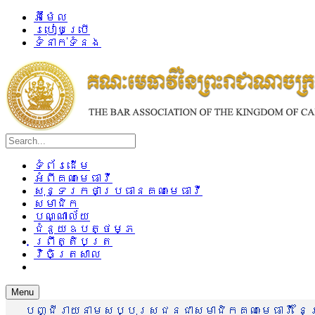
អ៊ីម៉ែល
របៀបប្រើ
ទំនាក់ទំនង
ទំព័រដើម
អំពីគណៈមេធាវី
សុន្ទរកថាប្រធានគណៈមេធាវី
សមាជិក
បណ្ណាល័យ
ជំនួយឧបត្ថម្ភ
ព្រឹត្តិបត្រ
វិចិត្រសាល
Menu
បញ្ជីរាយនាមសប្បុរសជនជាសមាជិកគណៈមេធាវី នៃព្