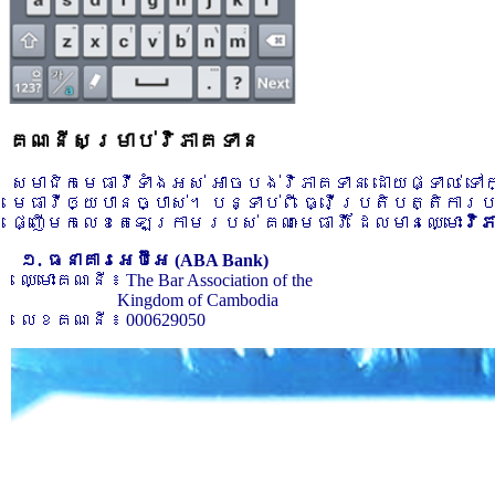
គណនីសម្រាប់វិភាគទាន
សមាជិកមេធាវីទាំងអស់ អាចបង់វិភាគទាន ដោយផ្ទាល់ ទ
មេធាវីឲ្យបានច្បាស់។ បន្ទាប់ពី ធ្វើប្រតិបត្តិការ
ផ្ញើមកលេខតេឡេក្រាមរបស់ គណៈមេធាវី ដែលមានឈ្មោះ
វិ
១. ធនាគារអេប៊ីអេ (ABA Bank)
ឈ្មោះគណនី ៖ The Bar Association of the
Kingdom of Cambodia
លេខគណនី ៖ 000629050