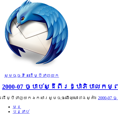
សូមចុចទីនេះដើម្បីទាញយក
2000-07 ច្បាប់ស្ដីពីរដ្ឋាភិបាលកម
ដើម្បីទាញយកឯកសារសូមចុចលើឈ្មោះខាងស្តាំ៖
2000-07 
មុន
បន្ទាប់