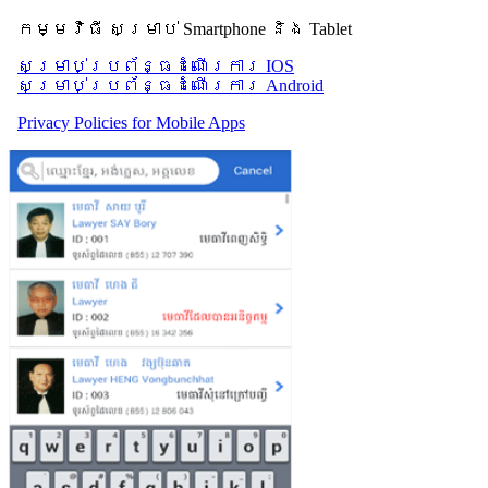
កម្មវិធី សម្រាប់ Smartphone និង Tablet
សម្រាប់​ប្រព័ន្ធដំណើរការ IOS
សម្រាប់​ប្រព័ន្ធដំណើរការ Android
Privacy Policies for Mobile Apps