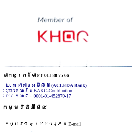
សាកសួរពត៌មាន៖ 011 88 75 66
២. ធនាគារអេស៊ីលីដា (ACLEDA Bank)
ឈ្មោះគណនី ៖ BAKC-Contribution
លេខគណនី ៖ 0001-01-452870-17
កម្មវិធីអ៊ីម៉ែល
កម្មវិធី សម្រាប់បង្កើត E-mail