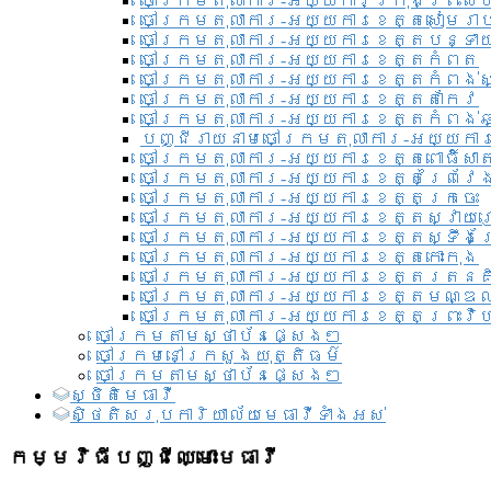
ចៅក្រមតុលាការ-អយ្យការ​ក្រុងព្រះសី
ចៅក្រមតុលាការ-អយ្យការខេត្តសៀមរា
ចៅក្រមតុលាការ-អយ្យការខេត្តបន្ទា
ចៅក្រមតុលាការ-អយ្យការខេត្តកំពត
ចៅក្រមតុលាការ-អយ្យការខេត្តកំពង់ស
ចៅក្រមតុលាការ-អយ្យការខេត្តតាកែវ
ចៅក្រមតុលាការ-អយ្យការខេត្តកំពង់ឆ្
បញ្ជីរាយនាមចៅក្រមតុលាការ-អយ្យការ
ចៅក្រមតុលាការ-អយ្យការខេត្តពោធិ៍សាត
ចៅក្រមតុលាការ-អយ្យការខេត្តព្រៃវែ
ចៅក្រមតុលាការ-អយ្យការខេត្តក្រចេះ
ចៅក្រមតុលាការ-អយ្យការខេត្តស្វាយ
ចៅក្រមតុលាការ-អយ្យការខេត្តស្ទឹងត
ចៅក្រមតុលាការ-អយ្យការខេត្តកោះកុង
ចៅក្រមតុលាការ-អយ្យការខេត្តរតនគ
ចៅក្រមតុលាការ-អយ្យការខេត្តមណ្ឌល
ចៅក្រមតុលាការ-អយ្យការខេត្តព្រះវិហ
ចៅក្រមតាមស្ថាប័នផ្សេងៗ
ចៅក្រមនៅក្រសួងយុត្តិធម៌
ចៅក្រមតាមស្ថាប័នផ្សេងៗ
ស្ថិតិមេធាវី
សិ្ថតិសរុបការិយាល័យមេធាវីទាំងអស់​
កម្មវិធីបញ្ជីឈ្មោះមេធាវី