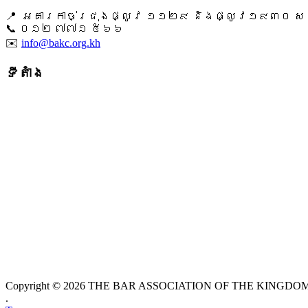
📍 អគារកាច់ជ្រុងផ្លូវ ១១២៩ និងផ្លូវ១៩៣០ សង្ក
📞 ​០១២ ៧៧១ ៥៦៦
✉️
info@bakc.org.kh
ទីតាំង
Copyright © 2026 THE BAR ASSOCIATION OF THE KINGDOM O
.