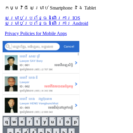
កម្មវិធី សម្រាប់ Smartphone និង Tablet
សម្រាប់​ប្រព័ន្ធដំណើរការ IOS
សម្រាប់​ប្រព័ន្ធដំណើរការ Android
Privacy Policies for Mobile Apps