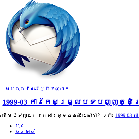
សូមចុចទីនេះដើម្បីទាញយក
1999-03 ការកែសម្រួលបទបញ្ញត្តិ
ដើម្បីទាញយកឯកសារសូមចុចលើឈ្មោះខាងស្តាំ៖
1999-03
មុន
បន្ទាប់