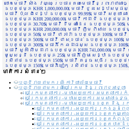
លោកមេធាវី សាំង វណ្ណៈ ប្រធានគណៈមេធាវីនៃព្រះរាជាណា
ឧបត្ថម្ភ KHR 1,000,000.00, មេធាវី ជួន សេដ្ឋសម្ផស
មេធាវី ប៉ុល ពិជេដ្ឋ ឧបត្ថម្ភ 99.99$, មេធាវី សត្យា ណ
ឧបត្ថម្ភ KHR 200,000.00, មេធាវី កាដា ជី ឧបត្ថម្ភ KH
ឧបត្ថម្ភ 30.70$, មេធាវី ខឹម ណាដែន ឧបត្ថម្ភ 50$, មេ
ឧបត្ថម្ភ KHR 200,000.00, មេធាវី ញឹម ពិសាល ឧបត្ថម្ភ 1
ឧបត្ថម្ភ 50$, មេធាវី ជា ភារ៉ា ឧបត្ថម្ភ 100$, មេធាវី
ឧបត្ថម្ភ 500$, មេធាវី ជា សុខចាន់ ឧបត្ថម្ភ 100$, មេធ
ឧបត្ថម្ភ 300$, មេធាវី កែ ឆដាផស្ស ឧបត្ថម្ភ 100$, មេ
មេធាវី សួគ៌ា លឹមដារា ឧបត្ថម្ភ KHR 741,000.00, មេធាវ
មូសេ្សន្នី ឧបត្ថម្ភ 25$, មេធាវី ញ៉ែម សេដ្ឋា ឧបត្ថម
ស្រីនាថ ឧបត្ថម្ភ 150$, មេធាវី គន្ធ សុធីរ ឧបត្ថម្ភ
ឧបត្ថម្ភ 150$, មេធាវី ជៀក ស្រីនាថ ឧបត្ថម្ភ 150$,
មាតិការសំខាន់ៗ
បញ្ជី​រាយ​នាមករណ៍ ការិយាល័យ​មេធាវី​
បញ្ជី​រាយ​នាមករណ៍​ចៅក្រម និងព្រះរាជអាជ្ញា
ចៅក្រមតុលាការ-មហាអយ្យការអមតុលាការកំ
ចៅក្រមតុលាការ-មហាអយ្យការអមសាលាឧទ្ធ
ចៅក្រមតុលាការ-មហាអយ្យការខេត្ត និង ក្
ចៅក្រមតុលាការ-អយ្យការក្រុងភ្នំពេ
ចៅក្រមតុលាការ-អយ្យការខេត្តកណ្តា
ចៅក្រមតុលាការ-អយ្យការខេត្តកំពង់
ចៅក្រមតុលាការ-អយ្យការខេត្តបាត់ដ