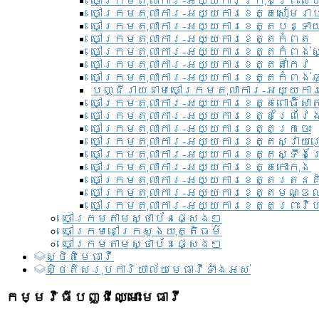
ចៅក្រមតុលាការ-អយ្យការ​ក្រុងព្រះសី
ចៅក្រមតុលាការ-អយ្យការខេត្តសៀមរា
ចៅក្រមតុលាការ-អយ្យការខេត្តបន្ទា
ចៅក្រមតុលាការ-អយ្យការខេត្តកំពត
ចៅក្រមតុលាការ-អយ្យការខេត្តកំពង់ស
ចៅក្រមតុលាការ-អយ្យការខេត្តតាកែវ
ចៅក្រមតុលាការ-អយ្យការខេត្តកំពង់ឆ្
បញ្ជីរាយនាមចៅក្រមតុលាការ-អយ្យការ
ចៅក្រមតុលាការ-អយ្យការខេត្តពោធិ៍សាត
ចៅក្រមតុលាការ-អយ្យការខេត្តព្រៃវែ
ចៅក្រមតុលាការ-អយ្យការខេត្តក្រចេះ
ចៅក្រមតុលាការ-អយ្យការខេត្តស្វាយ
ចៅក្រមតុលាការ-អយ្យការខេត្តស្ទឹងត
ចៅក្រមតុលាការ-អយ្យការខេត្តកោះកុង
ចៅក្រមតុលាការ-អយ្យការខេត្តរតនគ
ចៅក្រមតុលាការ-អយ្យការខេត្តមណ្ឌល
ចៅក្រមតុលាការ-អយ្យការខេត្តព្រះវិហ
ចៅក្រមតាមស្ថាប័នផ្សេងៗ
ចៅក្រមនៅក្រសួងយុត្តិធម៌
ចៅក្រមតាមស្ថាប័នផ្សេងៗ
ស្ថិតិមេធាវី
សិ្ថតិសរុបការិយាល័យមេធាវីទាំងអស់​
កម្មវិធីបញ្ជីឈ្មោះមេធាវី