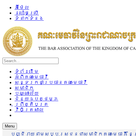
អ៊ីម៉ែល
របៀបប្រើ
ទំនាក់ទំនង
ទំព័រដើម
អំពីគណៈមេធាវី
សុន្ទរកថាប្រធានគណៈមេធាវី
សមាជិក
បណ្ណាល័យ
ជំនួយឧបត្ថម្ភ
ព្រឹត្តិបត្រ
វិចិត្រសាល
Menu
បញ្ជីរាយនាមសប្បុរសជនជាសមាជិកគណៈមេធាវី នៃព្