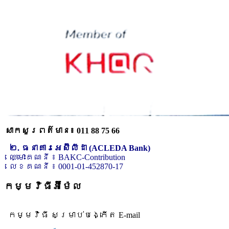
សាកសួរពត៌មាន៖ 011 88 75 66
២. ធនាគារអេស៊ីលីដា (ACLEDA Bank)
ឈ្មោះគណនី ៖ BAKC-Contribution
លេខគណនី ៖ 0001-01-452870-17
កម្មវិធីអ៊ីម៉ែល
កម្មវិធី សម្រាប់បង្កើត E-mail