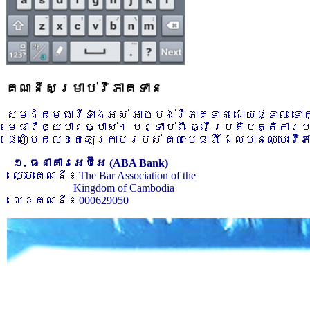
គណនីសម្រាប់វិភាគទាន
សមាជិកមេធាវីទាំងអស់ អាចបង់វិភាគទាន ដោយផ្ទាល់ ទ
មេធាវីឲ្យបានច្បាស់។ បន្ទាប់ពី ធ្វើប្រតិបត្តិការ
ផ្ញើមកលេខតេឡេក្រាមរបស់ គណៈមេធាវី ដែលមានឈ្មោះ
វិ
១. ធនាគារអេប៊ីអេ (ABA Bank)
ឈ្មោះគណនី ៖ The Bar Association of the
Kingdom of Cambodia
លេខគណនី ៖ 000629050