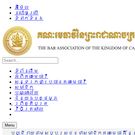
អ៊ីម៉ែល
របៀបប្រើ
ទំនាក់ទំនង
ទំព័រដើម
អំពីគណៈមេធាវី
សុន្ទរកថាប្រធានគណៈមេធាវី
សមាជិក
បណ្ណាល័យ
ជំនួយឧបត្ថម្ភ
ព្រឹត្តិបត្រ
វិចិត្រសាល
Menu
បញ្ជីរាយនាមសប្បុរសជនជាសមាជិកគណៈមេធាវី នៃព្