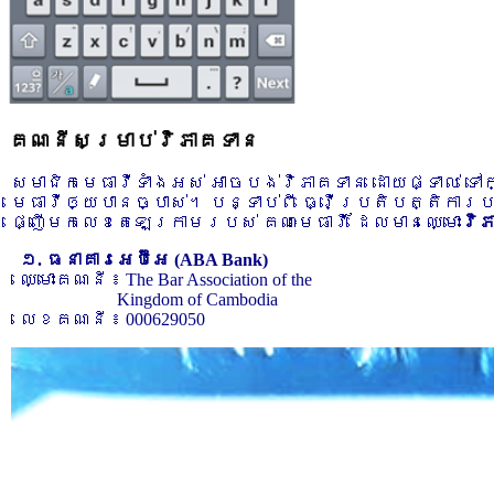
គណនីសម្រាប់វិភាគទាន
សមាជិកមេធាវីទាំងអស់ អាចបង់វិភាគទាន ដោយផ្ទាល់ ទ
មេធាវីឲ្យបានច្បាស់។ បន្ទាប់ពី ធ្វើប្រតិបត្តិការ
ផ្ញើមកលេខតេឡេក្រាមរបស់ គណៈមេធាវី ដែលមានឈ្មោះ
វិ
១. ធនាគារអេប៊ីអេ (ABA Bank)
ឈ្មោះគណនី ៖ The Bar Association of the
Kingdom of Cambodia
លេខគណនី ៖ 000629050