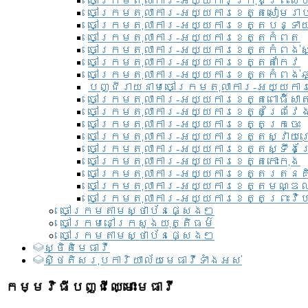
ចៅក្រមតុលាការ-អយ្យការ​ក្រុងព្រះសី
ចៅក្រមតុលាការ-អយ្យការខេត្តសៀមរា
ចៅក្រមតុលាការ-អយ្យការខេត្តបន្ទា
ចៅក្រមតុលាការ-អយ្យការខេត្តកំពត
ចៅក្រមតុលាការ-អយ្យការខេត្តកំពង់ស
ចៅក្រមតុលាការ-អយ្យការខេត្តតាកែវ
ចៅក្រមតុលាការ-អយ្យការខេត្តកំពង់ឆ្
បញ្ជីរាយនាមចៅក្រមតុលាការ-អយ្យការ
ចៅក្រមតុលាការ-អយ្យការខេត្តពោធិ៍សាត
ចៅក្រមតុលាការ-អយ្យការខេត្តព្រៃវែ
ចៅក្រមតុលាការ-អយ្យការខេត្តក្រចេះ
ចៅក្រមតុលាការ-អយ្យការខេត្តស្វាយ
ចៅក្រមតុលាការ-អយ្យការខេត្តស្ទឹងត
ចៅក្រមតុលាការ-អយ្យការខេត្តកោះកុង
ចៅក្រមតុលាការ-អយ្យការខេត្តរតនគ
ចៅក្រមតុលាការ-អយ្យការខេត្តមណ្ឌល
ចៅក្រមតុលាការ-អយ្យការខេត្តព្រះវិហ
ចៅក្រមតាមស្ថាប័នផ្សេងៗ
ចៅក្រមនៅក្រសួងយុត្តិធម៌
ចៅក្រមតាមស្ថាប័នផ្សេងៗ
ស្ថិតិមេធាវី
សិ្ថតិសរុបការិយាល័យមេធាវីទាំងអស់​
កម្មវិធីបញ្ជីឈ្មោះមេធាវី