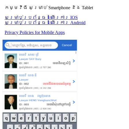
កម្មវិធី សម្រាប់ Smartphone និង Tablet
សម្រាប់​ប្រព័ន្ធដំណើរការ IOS
សម្រាប់​ប្រព័ន្ធដំណើរការ Android
Privacy Policies for Mobile Apps