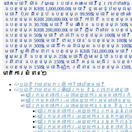
លោកមេធាវី សាំង វណ្ណៈ ប្រធានគណៈមេធាវីនៃព្រះរាជាណា
ឧបត្ថម្ភ KHR 1,000,000.00, មេធាវី ជួន សេដ្ឋសម្ផស
មេធាវី ប៉ុល ពិជេដ្ឋ ឧបត្ថម្ភ 99.99$, មេធាវី សត្យា ណ
ឧបត្ថម្ភ KHR 200,000.00, មេធាវី កាដា ជី ឧបត្ថម្ភ KH
ឧបត្ថម្ភ 30.70$, មេធាវី ខឹម ណាដែន ឧបត្ថម្ភ 50$, មេ
ឧបត្ថម្ភ KHR 200,000.00, មេធាវី ញឹម ពិសាល ឧបត្ថម្ភ 1
ឧបត្ថម្ភ 50$, មេធាវី ជា ភារ៉ា ឧបត្ថម្ភ 100$, មេធាវី
ឧបត្ថម្ភ 500$, មេធាវី ជា សុខចាន់ ឧបត្ថម្ភ 100$, មេធ
ឧបត្ថម្ភ 300$, មេធាវី កែ ឆដាផស្ស ឧបត្ថម្ភ 100$, មេ
មេធាវី សួគ៌ា លឹមដារា ឧបត្ថម្ភ KHR 741,000.00, មេធាវ
មូសេ្សន្នី ឧបត្ថម្ភ 25$, មេធាវី ញ៉ែម សេដ្ឋា ឧបត្ថម
ស្រីនាថ ឧបត្ថម្ភ 150$, មេធាវី គន្ធ សុធីរ ឧបត្ថម្ភ
ឧបត្ថម្ភ 150$, មេធាវី ជៀក ស្រីនាថ ឧបត្ថម្ភ 150$,
មាតិការសំខាន់ៗ
បញ្ជី​រាយ​នាមករណ៍ ការិយាល័យ​មេធាវី​
បញ្ជី​រាយ​នាមករណ៍​ចៅក្រម និងព្រះរាជអាជ្ញា
ចៅក្រមតុលាការ-មហាអយ្យការអមតុលាការកំ
ចៅក្រមតុលាការ-មហាអយ្យការអមសាលាឧទ្ធ
ចៅក្រមតុលាការ-មហាអយ្យការខេត្ត និង ក្
ចៅក្រមតុលាការ-អយ្យការក្រុងភ្នំពេ
ចៅក្រមតុលាការ-អយ្យការខេត្តកណ្តា
ចៅក្រមតុលាការ-អយ្យការខេត្តកំពង់
ចៅក្រមតុលាការ-អយ្យការខេត្តបាត់ដ