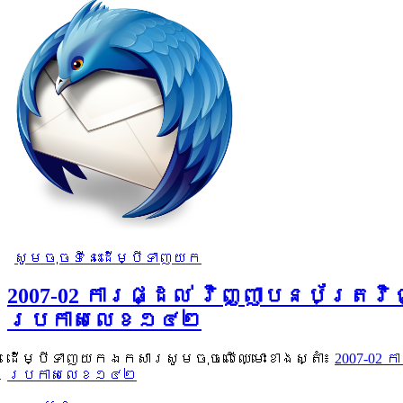
សូមចុចទីនេះដើម្បីទាញយក
2007-02 ការផ្ដល់ វិញ្ញាបនប័ត្រវិ
ប្រកាសលេខ១៤២
ដើម្បីទាញយកឯកសារសូមចុចលើឈ្មោះខាងស្តាំ៖
2007-02 
ប្រកាសលេខ១៤២