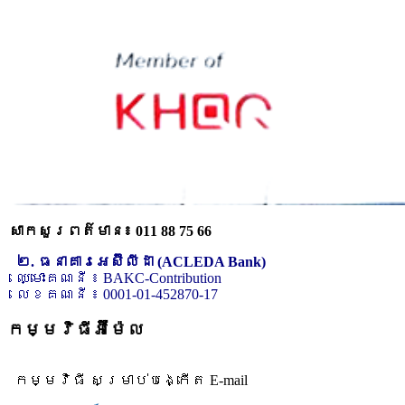
សាកសួរពត៌មាន៖ 011 88 75 66
២. ធនាគារអេស៊ីលីដា (ACLEDA Bank)
ឈ្មោះគណនី ៖ BAKC-Contribution
លេខគណនី ៖ 0001-01-452870-17
កម្មវិធីអ៊ីម៉ែល
កម្មវិធី សម្រាប់បង្កើត E-mail