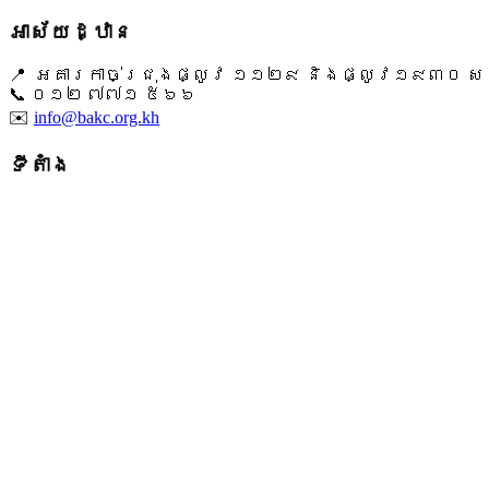
អាស័យដ្ឋាន
📍 អគារកាច់ជ្រុងផ្លូវ ១១២៩ និងផ្លូវ១៩៣០ សង្ក
📞 ​០១២ ៧៧១ ៥៦៦
✉️
info@bakc.org.kh
ទីតាំង