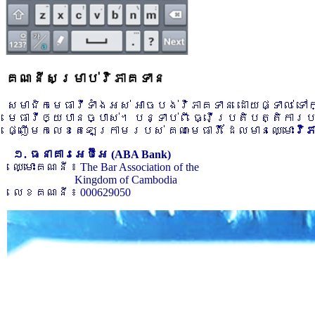
គណនីសម្រាប់វិភាគទាន
សមាជិកមេធាវីទាំងអស់ អាចបង់វិភាគទាន ដោយផ្ទាល់ ទ
មេធាវីឲ្យបានច្បាស់។ បន្ទាប់ពី ធ្វើប្រតិបត្តិការ
ផ្ញើមកលេខតេឡេក្រាមរបស់ គណៈមេធាវី ដែលមានឈ្មោះ
វិ
១. ធនាគារអេប៊ីអេ (ABA Bank)
ឈ្មោះគណនី ៖ The Bar Association of the
Kingdom of Cambodia
លេខគណនី ៖ 000629050