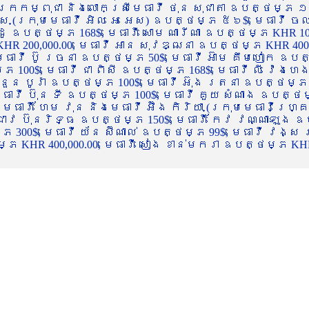
ចក្រកម្ពុជា និងលោកស្រីមេធាវី ថុន សុជាតា ឧបត្ថម្ភ ១
្ស (ក្រុមមេធាវី អិល អេ អេស) ឧបត្ថម្ភ ៥៦$, មេធាវី ច
ាដូ ឧបត្ថម្ភ 168$, មេធាវី សោម ណារីណា ឧបត្ថម្ភ KHR 100
R 200,000.00, មេធាវី អាន សុវឌ្ឍនា ឧបត្ថម្ភ KHR 400,000
ធាវី ប៊ូ រចនា ឧបត្ថម្ភ 50$, មេធាវី អ៊ាម គឹមហៀក ឧបត្ថម
00$, មេធាវី ជា ពិសី ឧបត្ថម្ភ 168$, មេធាវី លី វ៉េងហេង 
 នួន បូរ៉ា ឧបត្ថម្ភ 100$, មេធាវី អ៊ុង រតនា ឧបត្ថម្ភ 1
ាវី ប៊ុន ទី ឧបត្ថម្ភ 100$, មេធាវី គួយ សំណាង ឧបត្ថម្ភ 
ធាវី ហែម វុន និងមេធាវី អ៊ឹង កិរិយា (ក្រុមមេធាវីហ្គ្រ
ី ជាវ ប៊ុនរិទ្ធ ឧបត្ថម្ភ 150$, មេធាវី កែវ វណ្ណាឡុង ឧប
្ភ 300$, មេធាវី យ័ន ស៊ីណាល់ ឧបត្ថម្ភ 99$, មេធាវី វង្ស
 KHR 400,000.00, មេធាវី សៀង ខាន់មករា ឧបត្ថម្ភ KHR 2