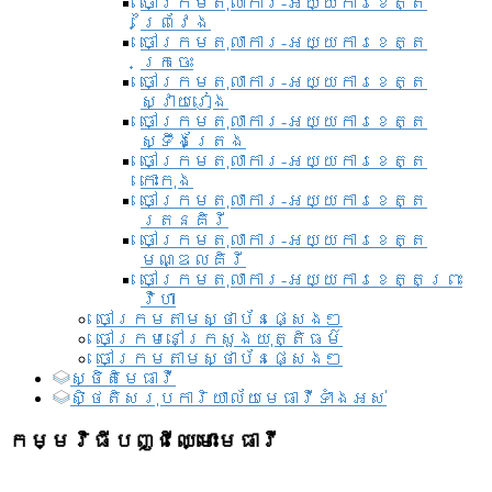
ចៅក្រមតុលាការ-អយ្យការខេត្ត
ព្រៃវែង
ចៅក្រមតុលាការ-អយ្យការខេត្ត
ក្រចេះ
ចៅក្រមតុលាការ-អយ្យការខេត្ត
ស្វាយរៀង
ចៅក្រមតុលាការ-អយ្យការខេត្ត
ស្ទឹងត្រែង
ចៅក្រមតុលាការ-អយ្យការខេត្ត
កោះកុង
ចៅក្រមតុលាការ-អយ្យការខេត្ត
រតនគិរី
ចៅក្រមតុលាការ-អយ្យការខេត្ត
មណ្ឌលគិរី
ចៅក្រមតុលាការ-អយ្យការខេត្តព្រះ
វិហា
ចៅក្រមតាមស្ថាប័នផ្សេងៗ
ចៅក្រមនៅក្រសួងយុត្តិធម៌
ចៅក្រមតាមស្ថាប័នផ្សេងៗ
ស្ថិតិមេធាវី
សិ្ថតិសរុបការិយាល័យមេធាវីទាំងអស់​
កម្មវិធីបញ្ជីឈ្មោះមេធាវី