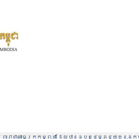
រះរាជាណាចក្រកម្ពុជា ដែលបានឧបត្ថម្ភជួយក្នុងកម