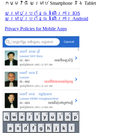
កម្មវិធី សម្រាប់ Smartphone និង Tablet
សម្រាប់​ប្រព័ន្ធដំណើរការ IOS
សម្រាប់​ប្រព័ន្ធដំណើរការ Android
Privacy Policies for Mobile Apps