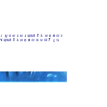
ការ សូមសរសេរឈ្មោះ និង អត្តលេខ
 ឈ្មោះ និងអត្តលេខ មេធាវី រួច