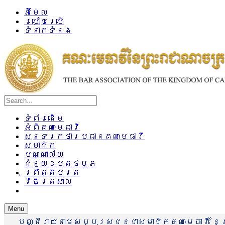
អ៊ីម៉ែល
របៀបប្រើ
ទំនាក់ទំនង
ទំព័រដើម
អំពីគណៈមេធាវី
សុន្ទរកថាប្រធានគណៈមេធាវី
សមាជិក
បណ្ណាល័យ
ជំនួយឧបត្ថម្ភ
ព្រឹត្តិបត្រ
វិចិត្រសាល
Menu
បញ្ជីរាយនាមសប្បុរសជនជាសមាជិកគណៈមេធាវី នៃព្