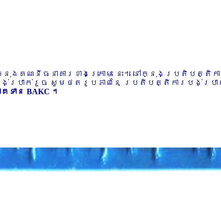
ៅក្នុងគណនីធនាគារខាងក្រោម នេះ។ នៅក្នុងប្រតិបត្តិ
បង់ប្រាក់រួច សូមថតរូបភាពនៃ ប្រតិបត្តិការបង់ប្រាក់
ភាគទាន BAKC ។