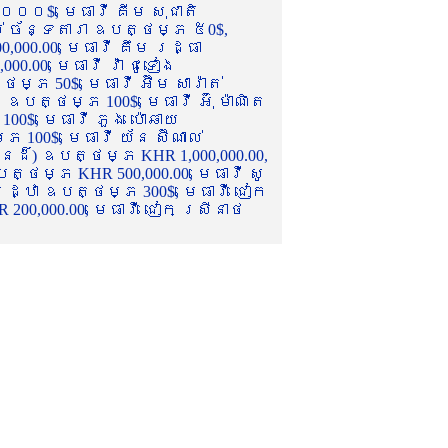
០០០$, មេធាវី គីម សុជាតិ
ល់ ច័ន្ទតារា ឧបត្ថម្ភ ៥0$,
,000.00, មេធាវី គឹម រដ្ធា
.00, មេធាវី វ៉ា ជូទៀង
្ភ 50$, មេធាវី អ៊ឹម សារ៉ាត់
ឧបត្ថម្ភ 100$, មេធាវី អ៊ុំ ម៉ាណិត
00$, មេធាវី ភួង ប៉ោឆាយ
100$, មេធាវី យ័ន ស៊ីណាល់
េនដ៏) ឧបត្ថម្ភ KHR 1,000,000.00,
ត្ថម្ភ KHR 500,000.00, មេធាវី សូ
 រដ្ឋា ឧបត្ថម្ភ 300$, មេធាវី ជៀក
00,000.00, មេធាវី ជៀក ស្រីនាថ