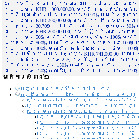
លោកមេធាវី សាំង វណ្ណៈ ប្រធានគណៈមេធាវីនៃព្រះរាជាណា
ឧបត្ថម្ភ KHR 1,000,000.00, មេធាវី ជួន សេដ្ឋសម្ផស
មេធាវី ប៉ុល ពិជេដ្ឋ ឧបត្ថម្ភ 99.99$, មេធាវី សត្យា ណ
ឧបត្ថម្ភ KHR 200,000.00, មេធាវី កាដា ជី ឧបត្ថម្ភ KH
ឧបត្ថម្ភ 30.70$, មេធាវី ខឹម ណាដែន ឧបត្ថម្ភ 50$, មេ
ឧបត្ថម្ភ KHR 200,000.00, មេធាវី ញឹម ពិសាល ឧបត្ថម្ភ 1
ឧបត្ថម្ភ 50$, មេធាវី ជា ភារ៉ា ឧបត្ថម្ភ 100$, មេធាវី
ឧបត្ថម្ភ 500$, មេធាវី ជា សុខចាន់ ឧបត្ថម្ភ 100$, មេធ
ឧបត្ថម្ភ 300$, មេធាវី កែ ឆដាផស្ស ឧបត្ថម្ភ 100$, មេ
មេធាវី សួគ៌ា លឹមដារា ឧបត្ថម្ភ KHR 741,000.00, មេធាវ
មូសេ្សន្នី ឧបត្ថម្ភ 25$, មេធាវី ញ៉ែម សេដ្ឋា ឧបត្ថម
ស្រីនាថ ឧបត្ថម្ភ 150$, មេធាវី គន្ធ សុធីរ ឧបត្ថម្ភ
ឧបត្ថម្ភ 150$, មេធាវី ជៀក ស្រីនាថ ឧបត្ថម្ភ 150$,
មាតិការសំខាន់ៗ
បញ្ជី​រាយ​នាមករណ៍ ការិយាល័យ​មេធាវី​
បញ្ជី​រាយ​នាមករណ៍​ចៅក្រម និងព្រះរាជអាជ្ញា
ចៅក្រមតុលាការ-មហាអយ្យការអមតុលាការកំ
ចៅក្រមតុលាការ-មហាអយ្យការអមសាលាឧទ្ធ
ចៅក្រមតុលាការ-មហាអយ្យការខេត្ត និង ក្
ចៅក្រមតុលាការ-អយ្យការក្រុងភ្នំពេ
ចៅក្រមតុលាការ-អយ្យការខេត្តកណ្តា
ចៅក្រមតុលាការ-អយ្យការខេត្តកំពង់
ចៅក្រមតុលាការ-អយ្យការខេត្តបាត់ដ