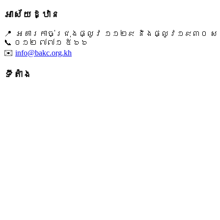
អាស័យដ្ឋាន
📍 អគារកាច់ជ្រុងផ្លូវ ១១២៩ និងផ្លូវ១៩៣០ សង្ក
📞 ​០១២ ៧៧១ ៥៦៦
✉️
info@bakc.org.kh
ទីតាំង