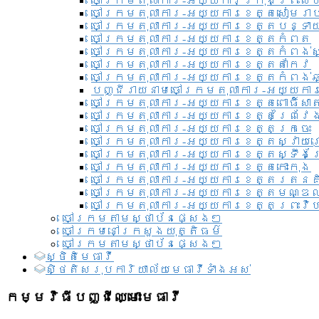
ចៅក្រមតុលាការ-អយ្យការ​ក្រុងព្រះសី
ចៅក្រមតុលាការ-អយ្យការខេត្តសៀមរា
ចៅក្រមតុលាការ-អយ្យការខេត្តបន្ទា
ចៅក្រមតុលាការ-អយ្យការខេត្តកំពត
ចៅក្រមតុលាការ-អយ្យការខេត្តកំពង់ស
ចៅក្រមតុលាការ-អយ្យការខេត្តតាកែវ
ចៅក្រមតុលាការ-អយ្យការខេត្តកំពង់ឆ្
បញ្ជីរាយនាមចៅក្រមតុលាការ-អយ្យការ
ចៅក្រមតុលាការ-អយ្យការខេត្តពោធិ៍សាត
ចៅក្រមតុលាការ-អយ្យការខេត្តព្រៃវែ
ចៅក្រមតុលាការ-អយ្យការខេត្តក្រចេះ
ចៅក្រមតុលាការ-អយ្យការខេត្តស្វាយ
ចៅក្រមតុលាការ-អយ្យការខេត្តស្ទឹងត
ចៅក្រមតុលាការ-អយ្យការខេត្តកោះកុង
ចៅក្រមតុលាការ-អយ្យការខេត្តរតនគ
ចៅក្រមតុលាការ-អយ្យការខេត្តមណ្ឌល
ចៅក្រមតុលាការ-អយ្យការខេត្តព្រះវិហ
ចៅក្រមតាមស្ថាប័នផ្សេងៗ
ចៅក្រមនៅក្រសួងយុត្តិធម៌
ចៅក្រមតាមស្ថាប័នផ្សេងៗ
ស្ថិតិមេធាវី
សិ្ថតិសរុបការិយាល័យមេធាវីទាំងអស់​
កម្មវិធីបញ្ជីឈ្មោះមេធាវី