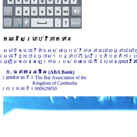
គណនីសម្រាប់វិភាគទាន
សមាជិកមេធាវីទាំងអស់ អាចបង់វិភាគទាន ដោយផ្ទាល់ ទ
មេធាវីឲ្យបានច្បាស់។ បន្ទាប់ពី ធ្វើប្រតិបត្តិការ
ផ្ញើមកលេខតេឡេក្រាមរបស់ គណៈមេធាវី ដែលមានឈ្មោះ
វិ
១. ធនាគារអេប៊ីអេ (ABA Bank)
ឈ្មោះគណនី ៖ The Bar Association of the
Kingdom of Cambodia
លេខគណនី ៖ 000629050