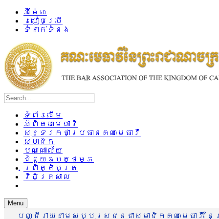
អ៊ីម៉ែល
របៀបប្រើ
ទំនាក់ទំនង
ទំព័រដើម
អំពីគណៈមេធាវី
សុន្ទរកថាប្រធានគណៈមេធាវី
សមាជិក
បណ្ណាល័យ
ជំនួយឧបត្ថម្ភ
ព្រឹត្តិបត្រ
វិចិត្រសាល
Menu
បញ្ជីរាយនាមសប្បុរសជនជាសមាជិកគណៈមេធាវី នៃព្