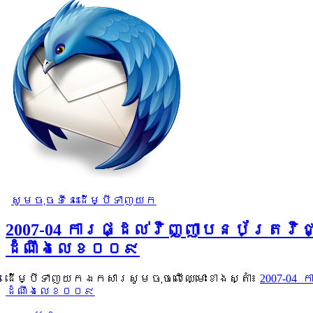
សូមចុចទីនេះដើម្បីទាញយក
2007-04​ ការផ្ដល់វិញ្ញាបនប័ត្រវ
ដំណឹងលេខ០០៩
ដើម្បីទាញយកឯកសារសូមចុចលើឈ្មោះខាងស្តាំ៖
2007-04​
ដំណឹងលេខ០០៩