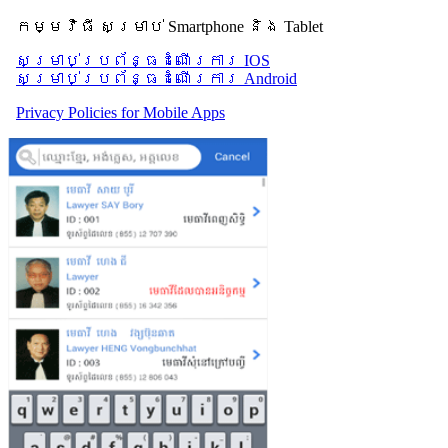
កម្មវិធី សម្រាប់ Smartphone និង Tablet
សម្រាប់​ប្រព័ន្ធដំណើរការ IOS
សម្រាប់​ប្រព័ន្ធដំណើរការ Android
Privacy Policies for Mobile Apps