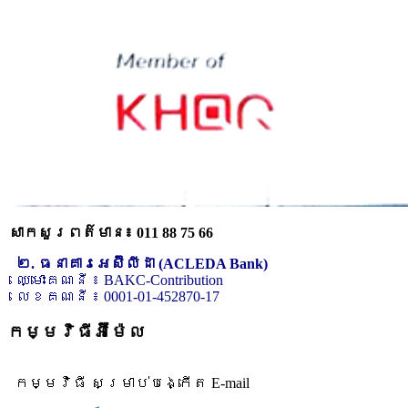
សាកសួរពត៌មាន៖ 011 88 75 66
២. ធនាគារអេស៊ីលីដា (ACLEDA Bank)
ឈ្មោះគណនី ៖ BAKC-Contribution
លេខគណនី ៖ 0001-01-452870-17
កម្មវិធីអ៊ីម៉ែល
កម្មវិធី សម្រាប់បង្កើត E-mail