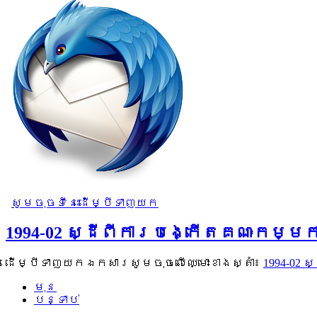
សូមចុចទីនេះដើម្បីទាញយក
1994-02 ស្ដីពីការបង្កើតគណៈកម្ម
ដើម្បីទាញយកឯកសារសូមចុចលើឈ្មោះខាងស្តាំ៖
1994-02
មុន
បន្ទាប់