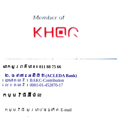
សាកសួរពត៌មាន៖ 011 88 75 66
២. ធនាគារអេស៊ីលីដា (ACLEDA Bank)
ឈ្មោះគណនី ៖ BAKC-Contribution
លេខគណនី ៖ 0001-01-452870-17
កម្មវិធីអ៊ីម៉ែល
កម្មវិធី សម្រាប់បង្កើត E-mail