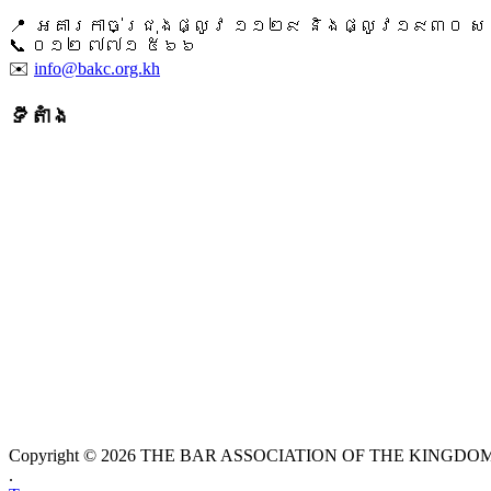
📍 អគារកាច់ជ្រុងផ្លូវ ១១២៩ និងផ្លូវ១៩៣០ សង្ក
📞 ​០១២ ៧៧១ ៥៦៦
✉️
info@bakc.org.kh
ទីតាំង
Copyright © 2026 THE BAR ASSOCIATION OF THE KINGDOM O
.