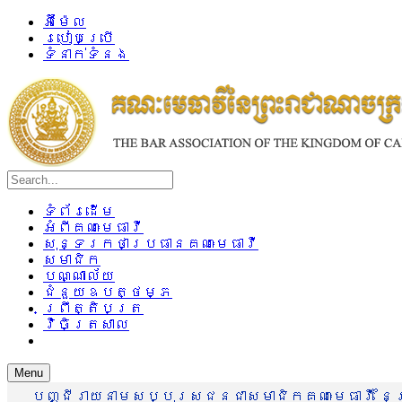
អ៊ីម៉ែល
របៀបប្រើ
ទំនាក់ទំនង
ទំព័រដើម
អំពីគណៈមេធាវី
សុន្ទរកថាប្រធានគណៈមេធាវី
សមាជិក
បណ្ណាល័យ
ជំនួយឧបត្ថម្ភ
ព្រឹត្តិបត្រ
វិចិត្រសាល
Menu
បញ្ជីរាយនាមសប្បុរសជនជាសមាជិកគណៈមេធាវី នៃព្