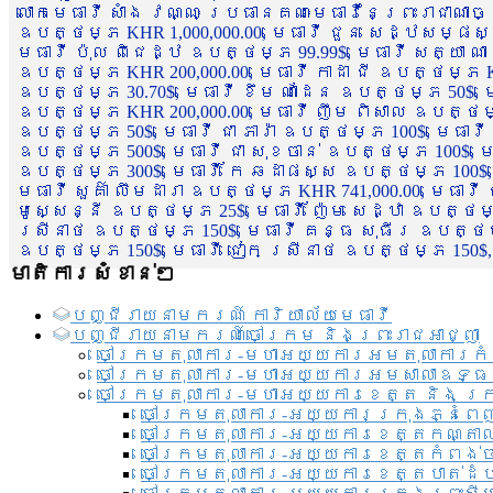
លោកមេធាវី សាំង វណ្ណៈ ប្រធានគណៈមេធាវីនៃព្រះរាជាណា
ឧបត្ថម្ភ KHR 1,000,000.00, មេធាវី ជួន សេដ្ឋសម្ផស
មេធាវី ប៉ុល ពិជេដ្ឋ ឧបត្ថម្ភ 99.99$, មេធាវី សត្យា ណ
ឧបត្ថម្ភ KHR 200,000.00, មេធាវី កាដា ជី ឧបត្ថម្ភ KH
ឧបត្ថម្ភ 30.70$, មេធាវី ខឹម ណាដែន ឧបត្ថម្ភ 50$, មេ
ឧបត្ថម្ភ KHR 200,000.00, មេធាវី ញឹម ពិសាល ឧបត្ថម្ភ 1
ឧបត្ថម្ភ 50$, មេធាវី ជា ភារ៉ា ឧបត្ថម្ភ 100$, មេធាវី
ឧបត្ថម្ភ 500$, មេធាវី ជា សុខចាន់ ឧបត្ថម្ភ 100$, មេធ
ឧបត្ថម្ភ 300$, មេធាវី កែ ឆដាផស្ស ឧបត្ថម្ភ 100$, មេ
មេធាវី សួគ៌ា លឹមដារា ឧបត្ថម្ភ KHR 741,000.00, មេធាវ
មូសេ្សន្នី ឧបត្ថម្ភ 25$, មេធាវី ញ៉ែម សេដ្ឋា ឧបត្ថម
ស្រីនាថ ឧបត្ថម្ភ 150$, មេធាវី គន្ធ សុធីរ ឧបត្ថម្ភ
ឧបត្ថម្ភ 150$, មេធាវី ជៀក ស្រីនាថ ឧបត្ថម្ភ 150$,
មាតិការសំខាន់ៗ
បញ្ជី​រាយ​នាមករណ៍ ការិយាល័យ​មេធាវី​
បញ្ជី​រាយ​នាមករណ៍​ចៅក្រម និងព្រះរាជអាជ្ញា
ចៅក្រមតុលាការ-មហាអយ្យការអមតុលាការកំ
ចៅក្រមតុលាការ-មហាអយ្យការអមសាលាឧទ្ធ
ចៅក្រមតុលាការ-មហាអយ្យការខេត្ត និង ក្
ចៅក្រមតុលាការ-អយ្យការក្រុងភ្នំពេ
ចៅក្រមតុលាការ-អយ្យការខេត្តកណ្តា
ចៅក្រមតុលាការ-អយ្យការខេត្តកំពង់
ចៅក្រមតុលាការ-អយ្យការខេត្តបាត់ដ