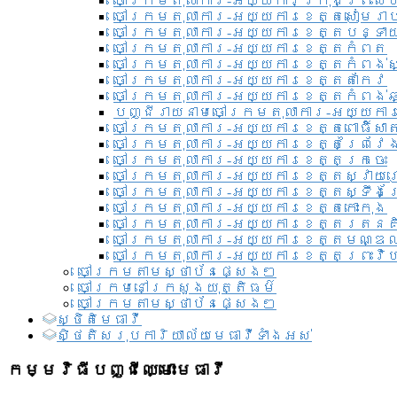
ចៅក្រមតុលាការ-អយ្យការ​ក្រុងព្រះសី
ចៅក្រមតុលាការ-អយ្យការខេត្តសៀមរា
ចៅក្រមតុលាការ-អយ្យការខេត្តបន្ទា
ចៅក្រមតុលាការ-អយ្យការខេត្តកំពត
ចៅក្រមតុលាការ-អយ្យការខេត្តកំពង់ស
ចៅក្រមតុលាការ-អយ្យការខេត្តតាកែវ
ចៅក្រមតុលាការ-អយ្យការខេត្តកំពង់ឆ្
បញ្ជីរាយនាមចៅក្រមតុលាការ-អយ្យការ
ចៅក្រមតុលាការ-អយ្យការខេត្តពោធិ៍សាត
ចៅក្រមតុលាការ-អយ្យការខេត្តព្រៃវែ
ចៅក្រមតុលាការ-អយ្យការខេត្តក្រចេះ
ចៅក្រមតុលាការ-អយ្យការខេត្តស្វាយ
ចៅក្រមតុលាការ-អយ្យការខេត្តស្ទឹងត
ចៅក្រមតុលាការ-អយ្យការខេត្តកោះកុង
ចៅក្រមតុលាការ-អយ្យការខេត្តរតនគ
ចៅក្រមតុលាការ-អយ្យការខេត្តមណ្ឌល
ចៅក្រមតុលាការ-អយ្យការខេត្តព្រះវិហ
ចៅក្រមតាមស្ថាប័នផ្សេងៗ
ចៅក្រមនៅក្រសួងយុត្តិធម៌
ចៅក្រមតាមស្ថាប័នផ្សេងៗ
ស្ថិតិមេធាវី
សិ្ថតិសរុបការិយាល័យមេធាវីទាំងអស់​
កម្មវិធីបញ្ជីឈ្មោះមេធាវី