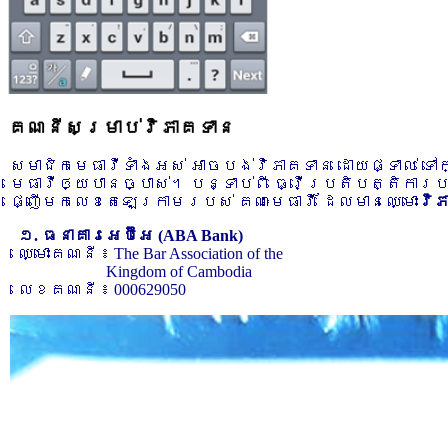
គណនីសម្រាប់វិភាគទាន
សមាជិកមេធាវីទាំងអស់ អាចបង់វិភាគទាន ដោយផ្ទាល់ ទ
មេធាវីឲ្យបានច្បាស់។ បន្ទាប់ពី ធ្វើប្រតិបត្តិការ
ផ្ញើមកលេខតេឡេក្រាមរបស់ គណៈមេធាវី ដែលមានឈ្មោះ
វិ
១. ធនាគារអេប៊ីអេ (ABA Bank)
ឈ្មោះគណនី ៖ The Bar Association of the
Kingdom of Cambodia
លេខគណនី ៖ 000629050