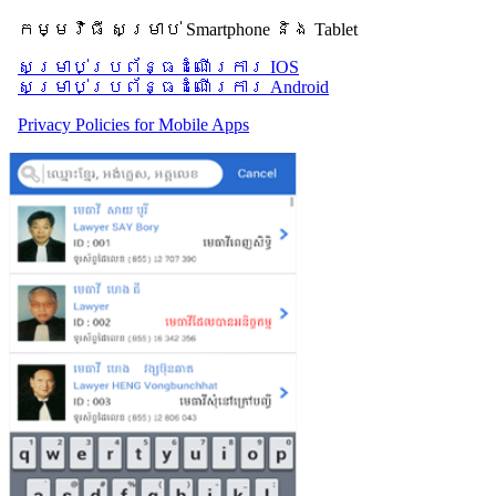
កម្មវិធី សម្រាប់ Smartphone និង Tablet
សម្រាប់​ប្រព័ន្ធដំណើរការ IOS
សម្រាប់​ប្រព័ន្ធដំណើរការ Android
Privacy Policies for Mobile Apps