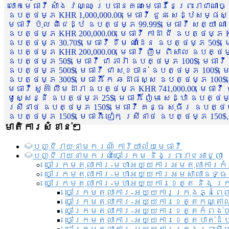
លោកមេធាវី សាំង វណ្ណៈ ប្រធានគណៈមេធាវីនៃព្រះរាជាណា
ឧបត្ថម្ភ KHR 1,000,000.00, មេធាវី ជួន សេដ្ឋសម្ផស
មេធាវី ប៉ុល ពិជេដ្ឋ ឧបត្ថម្ភ 99.99$, មេធាវី សត្យា ណ
ឧបត្ថម្ភ KHR 200,000.00, មេធាវី កាដា ជី ឧបត្ថម្ភ KH
ឧបត្ថម្ភ 30.70$, មេធាវី ខឹម ណាដែន ឧបត្ថម្ភ 50$, មេ
ឧបត្ថម្ភ KHR 200,000.00, មេធាវី ញឹម ពិសាល ឧបត្ថម្ភ 1
ឧបត្ថម្ភ 50$, មេធាវី ជា ភារ៉ា ឧបត្ថម្ភ 100$, មេធាវី
ឧបត្ថម្ភ 500$, មេធាវី ជា សុខចាន់ ឧបត្ថម្ភ 100$, មេធ
ឧបត្ថម្ភ 300$, មេធាវី កែ ឆដាផស្ស ឧបត្ថម្ភ 100$, មេ
មេធាវី សួគ៌ា លឹមដារា ឧបត្ថម្ភ KHR 741,000.00, មេធាវ
មូសេ្សន្នី ឧបត្ថម្ភ 25$, មេធាវី ញ៉ែម សេដ្ឋា ឧបត្ថម
ស្រីនាថ ឧបត្ថម្ភ 150$, មេធាវី គន្ធ សុធីរ ឧបត្ថម្ភ
ឧបត្ថម្ភ 150$, មេធាវី ជៀក ស្រីនាថ ឧបត្ថម្ភ 150$,
មាតិការសំខាន់ៗ
បញ្ជី​រាយ​នាមករណ៍ ការិយាល័យ​មេធាវី​
បញ្ជី​រាយ​នាមករណ៍​ចៅក្រម និងព្រះរាជអាជ្ញា
ចៅក្រមតុលាការ-មហាអយ្យការអមតុលាការកំ
ចៅក្រមតុលាការ-មហាអយ្យការអមសាលាឧទ្ធ
ចៅក្រមតុលាការ-មហាអយ្យការខេត្ត និង ក្
ចៅក្រមតុលាការ-អយ្យការក្រុងភ្នំពេ
ចៅក្រមតុលាការ-អយ្យការខេត្តកណ្តា
ចៅក្រមតុលាការ-អយ្យការខេត្តកំពង់
ចៅក្រមតុលាការ-អយ្យការខេត្តបាត់ដ