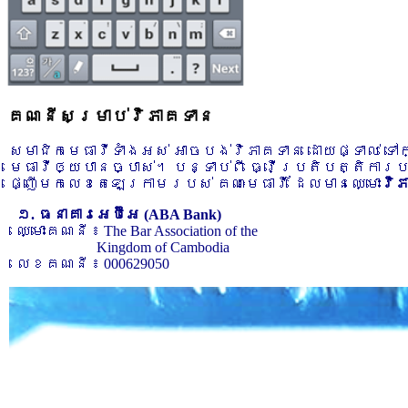
គណនីសម្រាប់វិភាគទាន
សមាជិកមេធាវីទាំងអស់ អាចបង់វិភាគទាន ដោយផ្ទាល់ ទ
មេធាវីឲ្យបានច្បាស់។ បន្ទាប់ពី ធ្វើប្រតិបត្តិការ
ផ្ញើមកលេខតេឡេក្រាមរបស់ គណៈមេធាវី ដែលមានឈ្មោះ
វិ
១. ធនាគារអេប៊ីអេ (ABA Bank)
ឈ្មោះគណនី ៖ The Bar Association of the
Kingdom of Cambodia
លេខគណនី ៖ 000629050