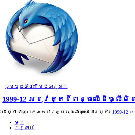
សូមចុចទីនេះដើម្បីទាញយក
1999-12 អនុវត្តន៍ពន្ធលើដីធ្លីម
ដើម្បីទាញយកឯកសារសូមចុចលើឈ្មោះខាងស្តាំ៖
1999-12
មុន
បន្ទាប់