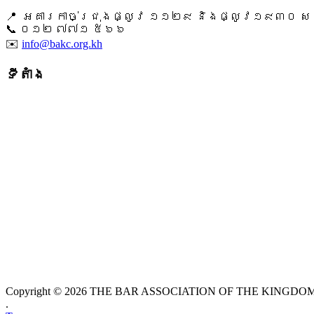
📍 អគារកាច់ជ្រុងផ្លូវ ១១២៩ និងផ្លូវ១៩៣០ សង្ក
📞 ​០១២ ៧៧១ ៥៦៦
✉️
info@bakc.org.kh
ទីតាំង
Copyright © 2026 THE BAR ASSOCIATION OF THE KINGDOM O
.