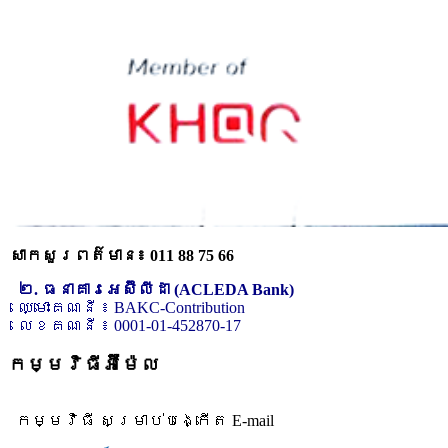
សាកសួរពត៌មាន៖ 011 88 75 66
២. ធនាគារអេស៊ីលីដា (ACLEDA Bank)
ឈ្មោះគណនី ៖ BAKC-Contribution
លេខគណនី ៖ 0001-01-452870-17
កម្មវិធីអ៊ីម៉ែល
កម្មវិធី សម្រាប់បង្កើត E-mail