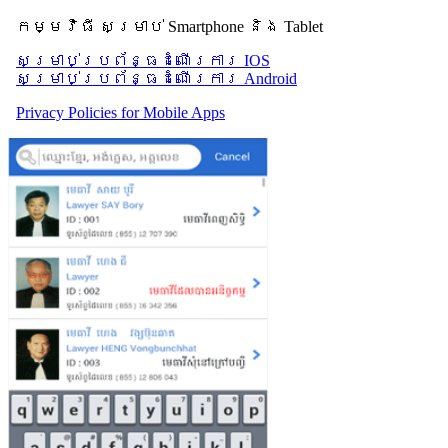
កម្មវិធី សម្រាប់ Smartphone និង Tablet
សម្រាប់​ប្រព័ន្ធដំណើរការ IOS
សម្រាប់​ប្រព័ន្ធដំណើរការ Android
Privacy Policies for Mobile Apps