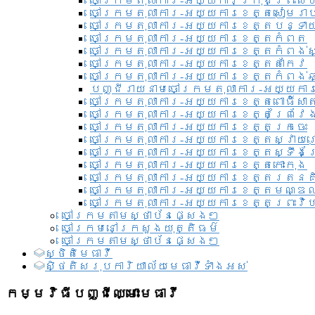
ចៅក្រមតុលាការ-អយ្យការ​ក្រុងព្រះសី
ចៅក្រមតុលាការ-អយ្យការខេត្តសៀមរា
ចៅក្រមតុលាការ-អយ្យការខេត្តបន្ទា
ចៅក្រមតុលាការ-អយ្យការខេត្តកំពត
ចៅក្រមតុលាការ-អយ្យការខេត្តកំពង់ស
ចៅក្រមតុលាការ-អយ្យការខេត្តតាកែវ
ចៅក្រមតុលាការ-អយ្យការខេត្តកំពង់ឆ្
បញ្ជីរាយនាមចៅក្រមតុលាការ-អយ្យការ
ចៅក្រមតុលាការ-អយ្យការខេត្តពោធិ៍សាត
ចៅក្រមតុលាការ-អយ្យការខេត្តព្រៃវែ
ចៅក្រមតុលាការ-អយ្យការខេត្តក្រចេះ
ចៅក្រមតុលាការ-អយ្យការខេត្តស្វាយ
ចៅក្រមតុលាការ-អយ្យការខេត្តស្ទឹងត
ចៅក្រមតុលាការ-អយ្យការខេត្តកោះកុង
ចៅក្រមតុលាការ-អយ្យការខេត្តរតនគ
ចៅក្រមតុលាការ-អយ្យការខេត្តមណ្ឌល
ចៅក្រមតុលាការ-អយ្យការខេត្តព្រះវិហ
ចៅក្រមតាមស្ថាប័នផ្សេងៗ
ចៅក្រមនៅក្រសួងយុត្តិធម៌
ចៅក្រមតាមស្ថាប័នផ្សេងៗ
ស្ថិតិមេធាវី
សិ្ថតិសរុបការិយាល័យមេធាវីទាំងអស់​
កម្មវិធីបញ្ជីឈ្មោះមេធាវី