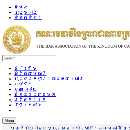
អ៊ីម៉ែល
របៀបប្រើ
ទំនាក់ទំនង
ទំព័រដើម
អំពីគណៈមេធាវី
សុន្ទរកថាប្រធានគណៈមេធាវី
សមាជិក
បណ្ណាល័យ
ជំនួយឧបត្ថម្ភ
ព្រឹត្តិបត្រ
វិចិត្រសាល
Menu
បញ្ជីរាយនាមសប្បុរសជនជាសមាជិកគណៈមេធាវី នៃព្