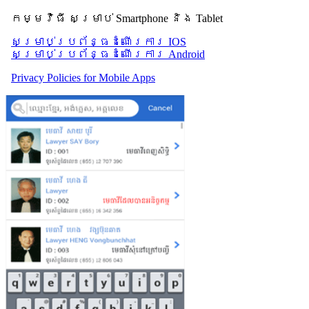
កម្មវិធី សម្រាប់ Smartphone និង Tablet
សម្រាប់​ប្រព័ន្ធដំណើរការ IOS
សម្រាប់​ប្រព័ន្ធដំណើរការ Android
Privacy Policies for Mobile Apps