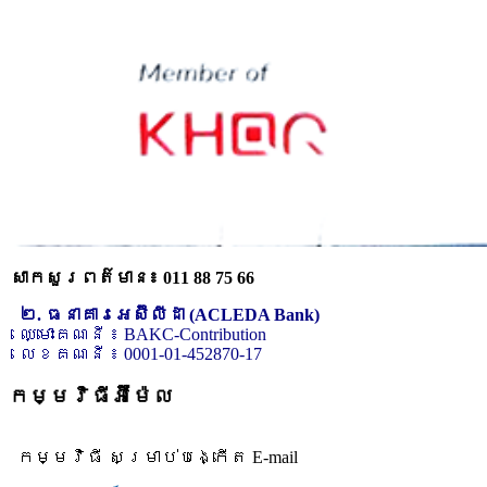
សាកសួរពត៌មាន៖ 011 88 75 66
២. ធនាគារអេស៊ីលីដា (ACLEDA Bank)
ឈ្មោះគណនី ៖ BAKC-Contribution
លេខគណនី ៖ 0001-01-452870-17
កម្មវិធីអ៊ីម៉ែល
កម្មវិធី សម្រាប់បង្កើត E-mail