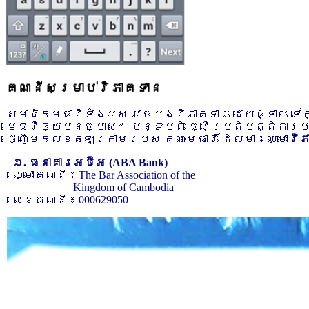
គណនីសម្រាប់វិភាគទាន
សមាជិកមេធាវីទាំងអស់ អាចបង់វិភាគទាន ដោយផ្ទាល់ ទ
មេធាវីឲ្យបានច្បាស់។ បន្ទាប់ពី ធ្វើប្រតិបត្តិការ
ផ្ញើមកលេខតេឡេក្រាមរបស់ គណៈមេធាវី ដែលមានឈ្មោះ
វិ
១. ធនាគារអេប៊ីអេ (ABA Bank)
ឈ្មោះគណនី ៖ The Bar Association of the
Kingdom of Cambodia
លេខគណនី ៖ 000629050