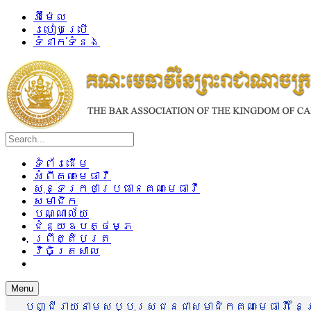
អ៊ីម៉ែល
របៀបប្រើ
ទំនាក់ទំនង
ទំព័រដើម
អំពីគណៈមេធាវី
សុន្ទរកថាប្រធានគណៈមេធាវី
សមាជិក
បណ្ណាល័យ
ជំនួយឧបត្ថម្ភ
ព្រឹត្តិបត្រ
វិចិត្រសាល
Menu
បញ្ជីរាយនាមសប្បុរសជនជាសមាជិកគណៈមេធាវី នៃព្