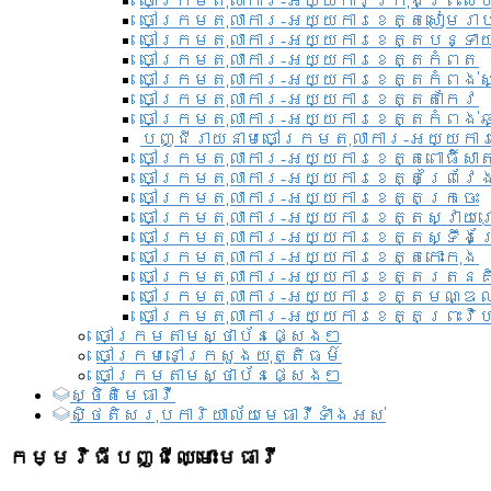
ចៅក្រមតុលាការ-អយ្យការ​ក្រុងព្រះសី
ចៅក្រមតុលាការ-អយ្យការខេត្តសៀមរា
ចៅក្រមតុលាការ-អយ្យការខេត្តបន្ទា
ចៅក្រមតុលាការ-អយ្យការខេត្តកំពត
ចៅក្រមតុលាការ-អយ្យការខេត្តកំពង់ស
ចៅក្រមតុលាការ-អយ្យការខេត្តតាកែវ
ចៅក្រមតុលាការ-អយ្យការខេត្តកំពង់ឆ្
បញ្ជីរាយនាមចៅក្រមតុលាការ-អយ្យការ
ចៅក្រមតុលាការ-អយ្យការខេត្តពោធិ៍សាត
ចៅក្រមតុលាការ-អយ្យការខេត្តព្រៃវែ
ចៅក្រមតុលាការ-អយ្យការខេត្តក្រចេះ
ចៅក្រមតុលាការ-អយ្យការខេត្តស្វាយ
ចៅក្រមតុលាការ-អយ្យការខេត្តស្ទឹងត
ចៅក្រមតុលាការ-អយ្យការខេត្តកោះកុង
ចៅក្រមតុលាការ-អយ្យការខេត្តរតនគ
ចៅក្រមតុលាការ-អយ្យការខេត្តមណ្ឌល
ចៅក្រមតុលាការ-អយ្យការខេត្តព្រះវិហ
ចៅក្រមតាមស្ថាប័នផ្សេងៗ
ចៅក្រមនៅក្រសួងយុត្តិធម៌
ចៅក្រមតាមស្ថាប័នផ្សេងៗ
ស្ថិតិមេធាវី
សិ្ថតិសរុបការិយាល័យមេធាវីទាំងអស់​
កម្មវិធីបញ្ជីឈ្មោះមេធាវី