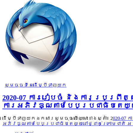
សូមចុចទីនេះដើម្បីទាញយក
2020-07 ការរៀបចំ និងការប្រព្រឹត
ការអភិវឌ្ឍតាមបែបប្រជាធិបតេយ្យ
ដើម្បីទាញយកឯកសារសូមចុចលើឈ្មោះខាងស្តាំ៖ 2
020-07 
អភិវឌ្ឍតាមបែបប្រជាធិបតេយ្យនៅថ្នាក់ក្រោមជាតិ 