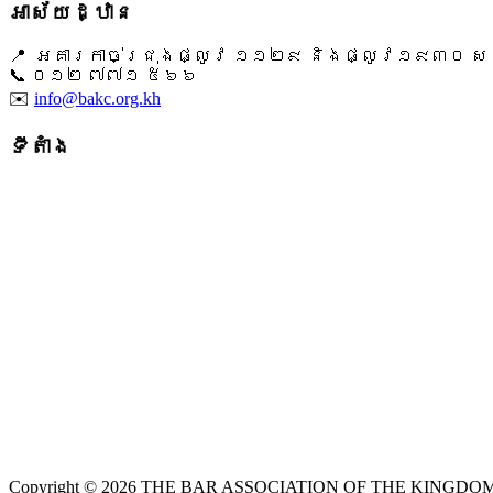
អាស័យដ្ឋាន
📍 អគារកាច់ជ្រុងផ្លូវ ១១២៩ និងផ្លូវ១៩៣០ សង្ក
📞 ​០១២ ៧៧១ ៥៦៦
✉️
info@bakc.org.kh
ទីតាំង
Copyright © 2026 THE BAR ASSOCIATION OF THE KINGDOM O