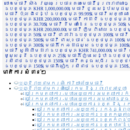
លោកមេធាវី សាំង វណ្ណៈ ប្រធានគណៈមេធាវីនៃព្រះរាជាណា
ឧបត្ថម្ភ KHR 1,000,000.00, មេធាវី ជួន សេដ្ឋសម្ផស
មេធាវី ប៉ុល ពិជេដ្ឋ ឧបត្ថម្ភ 99.99$, មេធាវី សត្យា ណ
ឧបត្ថម្ភ KHR 200,000.00, មេធាវី កាដា ជី ឧបត្ថម្ភ KH
ឧបត្ថម្ភ 30.70$, មេធាវី ខឹម ណាដែន ឧបត្ថម្ភ 50$, មេ
ឧបត្ថម្ភ KHR 200,000.00, មេធាវី ញឹម ពិសាល ឧបត្ថម្ភ 1
ឧបត្ថម្ភ 50$, មេធាវី ជា ភារ៉ា ឧបត្ថម្ភ 100$, មេធាវី
ឧបត្ថម្ភ 500$, មេធាវី ជា សុខចាន់ ឧបត្ថម្ភ 100$, មេធ
ឧបត្ថម្ភ 300$, មេធាវី កែ ឆដាផស្ស ឧបត្ថម្ភ 100$, មេ
មេធាវី សួគ៌ា លឹមដារា ឧបត្ថម្ភ KHR 741,000.00, មេធាវ
មូសេ្សន្នី ឧបត្ថម្ភ 25$, មេធាវី ញ៉ែម សេដ្ឋា ឧបត្ថម
ស្រីនាថ ឧបត្ថម្ភ 150$, មេធាវី គន្ធ សុធីរ ឧបត្ថម្ភ
ឧបត្ថម្ភ 150$, មេធាវី ជៀក ស្រីនាថ ឧបត្ថម្ភ 150$,
មាតិការសំខាន់ៗ
បញ្ជី​រាយ​នាមករណ៍ ការិយាល័យ​មេធាវី​
បញ្ជី​រាយ​នាមករណ៍​ចៅក្រម និងព្រះរាជអាជ្ញា
ចៅក្រមតុលាការ-មហាអយ្យការអមតុលាការកំ
ចៅក្រមតុលាការ-មហាអយ្យការអមសាលាឧទ្ធ
ចៅក្រមតុលាការ-មហាអយ្យការខេត្ត និង ក្
ចៅក្រមតុលាការ-អយ្យការក្រុងភ្នំពេ
ចៅក្រមតុលាការ-អយ្យការខេត្តកណ្តា
ចៅក្រមតុលាការ-អយ្យការខេត្តកំពង់
ចៅក្រមតុលាការ-អយ្យការខេត្តបាត់ដ